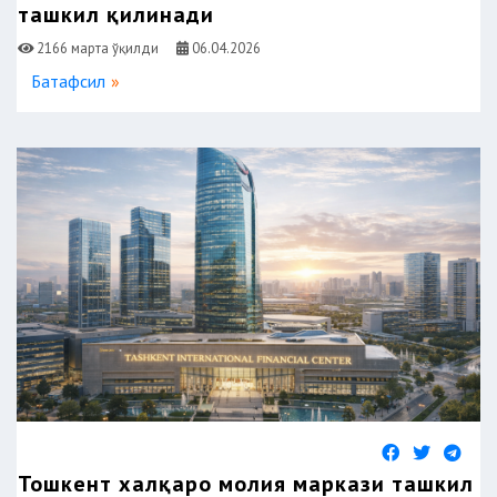
ташкил қилинади
2166 марта ўқилди
06.04.2026
Батафсил
Тошкент халқаро молия маркази ташкил