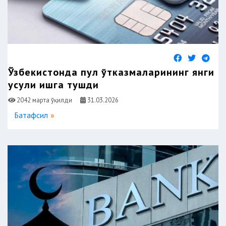
Ўзбекистонда пул ўтказмаларининг янги
усули ишга тушди
2042 марта ўқилди
31.03.2026
Батафсил