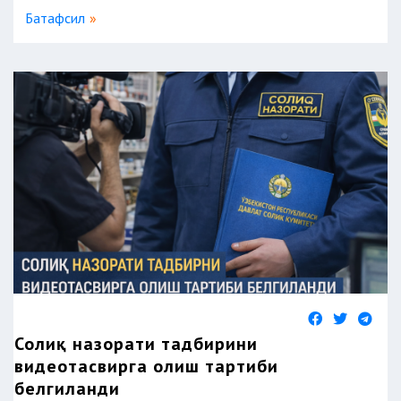
Батафсил
Солиқ назорати тадбирини
видеотасвирга олиш тартиби
белгиланди