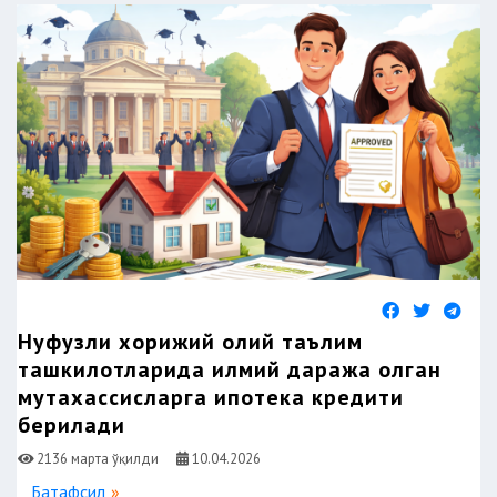
Нуфузли хорижий олий таълим
ташкилотларида илмий даража олган
мутахассисларга ипотека кредити
берилади
2136 марта ўқилди
10.04.2026
Батафсил