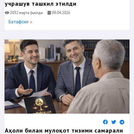
учрашув ташкил этилди
2032 марта ўқилди
09.04.2026
Батафсил
Аҳоли билан мулоқот тизими самарали