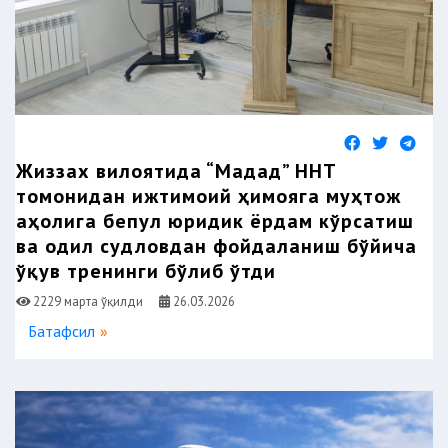
Жиззах вилоятида “Мадад” ННТ
томонидан ижтимоий ҳимояга муҳтож
аҳолига бепул юридик ёрдам кўрсатиш
ва одил судловдан фойдаланиш бўйича
ўқув тренинги бўлиб ўтди
2229 марта ўқилди
26.03.2026
Батафсил