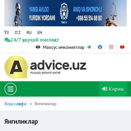
ЎЗ
O‘Z
RU
EN
24/7 ҳуқуқий маслаҳат
Махсус имкониятлар
Кириш
Бош саҳифа
Янгиликлар
Янгиликлар