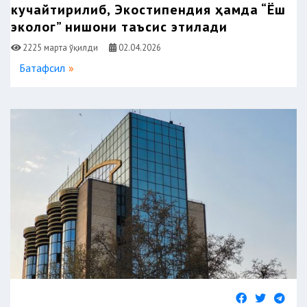
кучайтирилиб, Экостипендия ҳамда “Ёш
эколог” нишони таъсис этилади
2225 марта ўқилди
02.04.2026
Батафсил