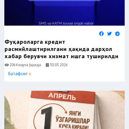
Фуқароларга кредит
расмийлаштирилгани ҳақида дарҳол
хабар берувчи хизмат ишга туширилди
2064 марта ўқилди
30.03.2026
Батафсил