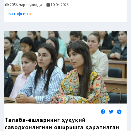
2056 марта ўқилди
10.04.2026
Батафсил
Талаба-ёшларнинг ҳуқуқий
саводхонлигини оширишга қаратилган