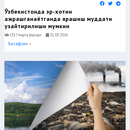
Ўзбекистонда эр-хотин
ажрашганаётганда ярашиш муддати
узайтирилиши мумкин
2317 марта ўқилди
31.03.2026
Батафсил