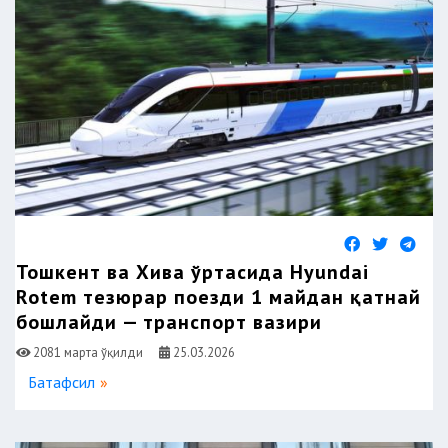
Тошкент ва Хива ўртасида Hyundai
Rotem тезюрар поезди 1 майдан қатнай
бошлайди — транспорт вазири
2081 марта ўқилди
25.03.2026
Батафсил