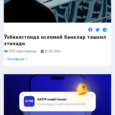
Ўзбекистонда исломий банклар ташкил
этилади
2025 марта ўқилди
31.03.2026
Батафсил