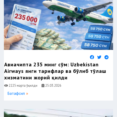
Авиачипта 235 минг сўм: Uzbekistan
Airways янги тарифлар ва бўлиб тўлаш
хизматини жорий қилди
2225 марта ўқилди
25.03.2026
Батафсил