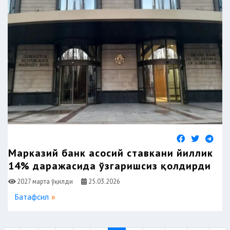
Марказий банк асосий ставкани йиллик
14% даражасида ўзгаришсиз қолдирди
2027 марта ўқилди
25.03.2026
Батафсил