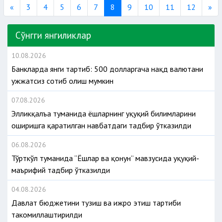
Previous
Ne
«
3
4
5
6
7
8
9
10
11
12
»
Сўнгги янгиликлар
10.08.2026
Банкларда янги тартиб: 500 долларгача нақд валютани
ҳужжатсиз сотиб олиш мумкин
07.08.2026
Элликқалъа туманида ёшларнинг ҳуқуқий билимларини
оширишга қаратилган навбатдаги тадбир ўтказилди
06.08.2026
Тўрткўл туманида “Ёшлар ва қонун” мавзусида ҳуқуқий-
маърифий тадбир ўтказилди
04.08.2026
Давлат бюджетини тузиш ва ижро этиш тартиби
такомиллаштирилди