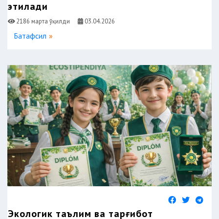
этилади
2186 марта ўқилди
03.04.2026
Батафсил
Экологик таълим ва тарғибот