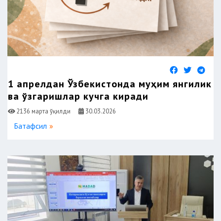
1 апрелдан Ўзбекистонда муҳим янгилик
ва ўзгаришлар кучга киради
2136 марта ўқилди
30.03.2026
Батафсил