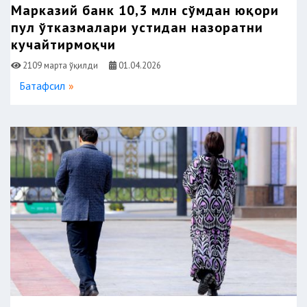
Марказий банк 10,3 млн сўмдан юқори
пул ўтказмалари устидан назоратни
кучайтирмоқчи
2109 марта ўқилди
01.04.2026
Батафсил