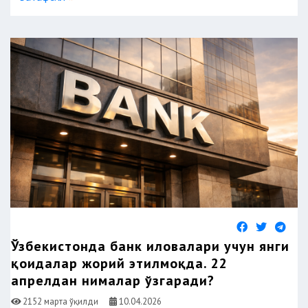
Ўзбекистонда банк иловалари учун янги
қоидалар жорий этилмоқда. 22
апрелдан нималар ўзгаради?
2152 марта ўқилди
10.04.2026