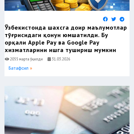
Ўзбекистонда шахсга доир маълумотлар
тўғрисидаги қонун юмшатилди. Бу
орқали Apple Pay ва Google Pay
хизматларини ишга тушириш мумкин
2055 марта ўқилди
31.03.2026
Батафсил