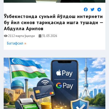
Ўзбекистонда сунъий йўлдош интернети
бу йил синов тариқасида ишга тушади —
Абдулла Арипов
2112 марта ўқилди
31.03.2026
Батафсил