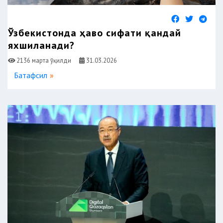
Ўзбекистонда ҳаво сифати қандай
яхшиланади?
2136 марта ўқилди
31.03.2026
Батафсил