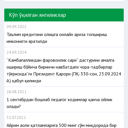
Кўп ўқилган янгиликлар
09.09.2022
Таълим кредитини олишга онлайн ариза топшириш
имконияти яратилди
24.09.2024
“Камбағалликдан фаровонлик сари” дастурини амалга
ошириш бўйича биринчи навбатдаги чора-тадбирлар
тўғрисида”ги Президент Қарори (ПҚ-330-сон, 23.09.2024
й.) қабул қилинди
18.08.2021
1 сентябрдан бошлаб педагог ходимлар қанча ойлик
олади?
31.07.2021
Айрим аҳоли қатламларига 500 минг сўм миқдорида бир