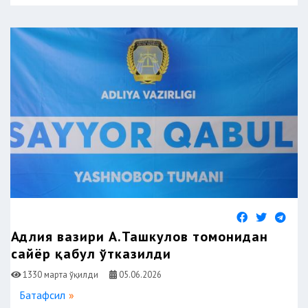
Адлия вазири А.Ташкулов томонидан
сайёр қабул ўтказилди
1330 марта ўқилди
05.06.2026
Батафсил