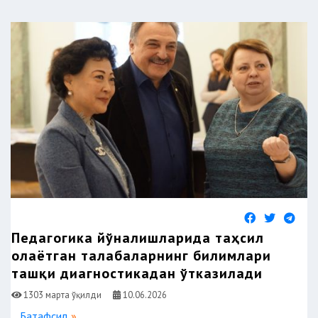
Педагогика йўналишларида таҳсил
олаётган талабаларнинг билимлари
ташқи диагностикадан ўтказилади
1303 марта ўқилди
10.06.2026
Батафсил