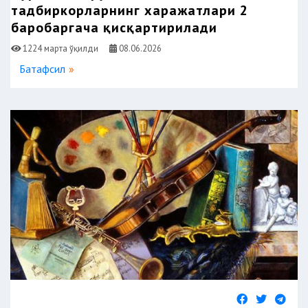
тадбиркорларнинг харажатлари 2
баробаргача қисқартирилади
1224 марта ўқилди
08.06.2026
Батафсил