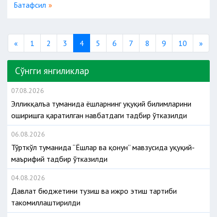
Батафсил
Previous
Nex
«
1
2
3
4
5
6
7
8
9
10
»
Сўнгги янгиликлар
07.08.2026
Элликқалъа туманида ёшларнинг ҳуқуқий билимларини
оширишга қаратилган навбатдаги тадбир ўтказилди
06.08.2026
Тўрткўл туманида “Ёшлар ва қонун” мавзусида ҳуқуқий-
маърифий тадбир ўтказилди
04.08.2026
Давлат бюджетини тузиш ва ижро этиш тартиби
такомиллаштирилди