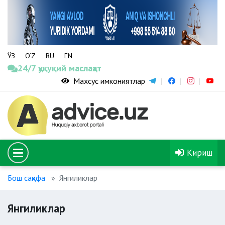
ЎЗ
O‘Z
RU
EN
24/7 ҳуқуқий маслаҳат
Махсус имкониятлар
Кириш
Бош саҳифа
Янгиликлар
Янгиликлар