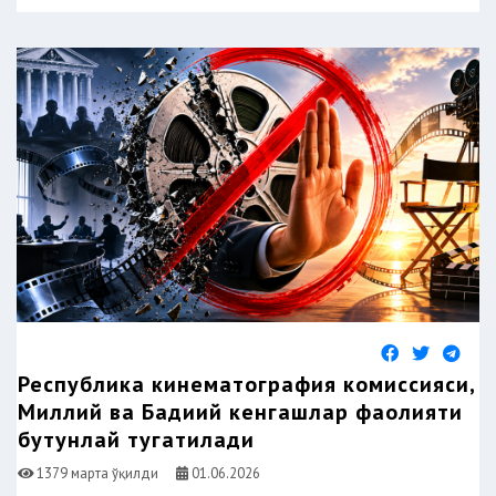
Республика кинематография комиссияси,
Миллий ва Бадиий кенгашлар фаолияти
бутунлай тугатилади
1379 марта ўқилди
01.06.2026