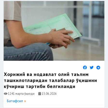
Хорижий ва нодавлат олий таълим
ташкилотларидан талабалар ўқишини
кўчириш тартиби белгиланди
1241 марта ўқилди
15.06.2026
Батафсил