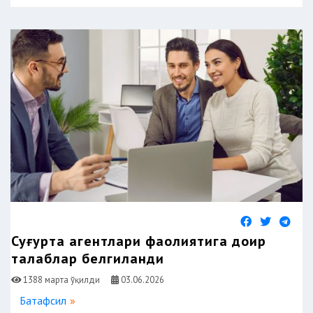
Суғурта агентлари фаолиятига доир
талаблар белгиланди
1388 марта ўқилди
03.06.2026
Батафсил