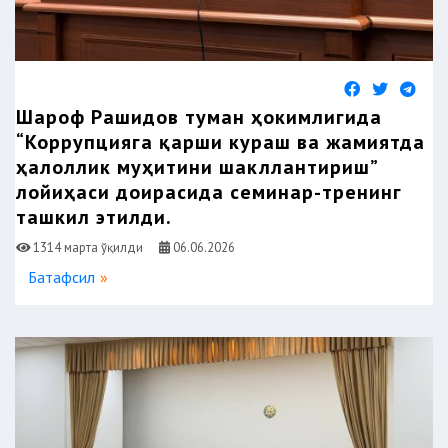
Шароф Рашидов туман ҳокимлигида
“Коррупцияга қарши кураш ва жамиятда
ҳалоллик муҳитини шакллантириш”
лойиҳаси доирасида семинар-тренинг
ташкил этилди.
1314 марта ўқилди
06.06.2026
Батафсил