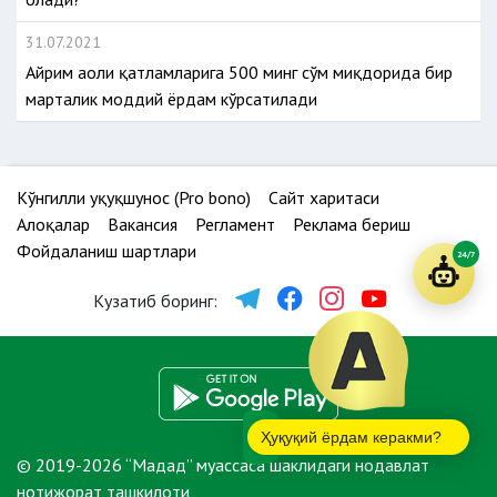
31.07.2021
Айрим аҳоли қатламларига 500 минг сўм миқдорида бир
марталик моддий ёрдам кўрсатилади
Кўнгилли ҳуқуқшунос (Pro bono)
Сайт харитаси
Алоқалар
Вакансия
Регламент
Реклама бериш
Фойдаланиш шартлари
24/7
Кузатиб боринг:
Ҳуқуқий ёрдам керакми?
© 2019-2026 “Мадад” муассаса шаклидаги нодавлат
нотижорат ташкилоти