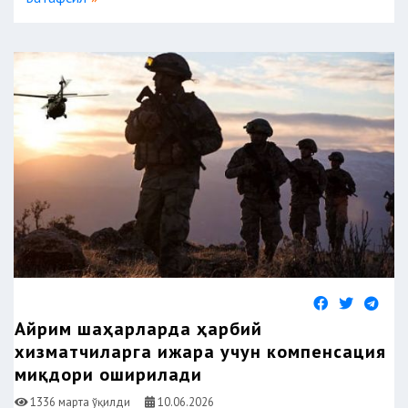
Айрим шаҳарларда ҳарбий
хизматчиларга ижара учун компенсация
миқдори оширилади
1336 марта ўқилди
10.06.2026