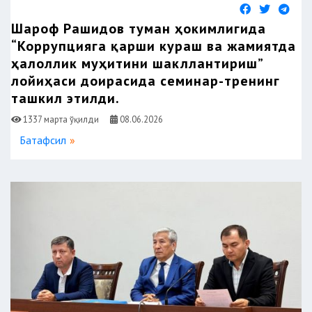
Шароф Рашидов туман ҳокимлигида
“Коррупцияга қарши кураш ва жамиятда
ҳалоллик муҳитини шакллантириш”
лойиҳаси доирасида семинар-тренинг
ташкил этилди.
1337 марта ўқилди
08.06.2026
Батафсил