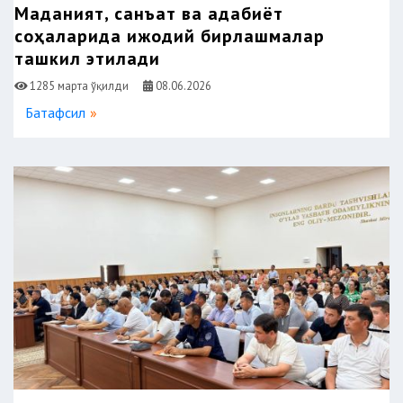
Маданият, санъат ва адабиёт
соҳаларида ижодий бирлашмалар
ташкил этилади
1285 марта ўқилди
08.06.2026
Батафсил