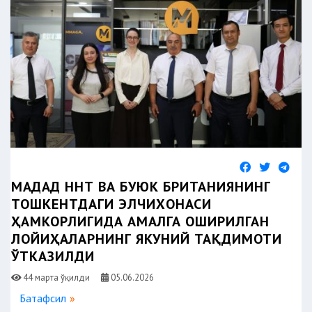
МАДАД ННТ ВА БУЮК БРИТАНИЯНИНГ
ТОШКЕНТДАГИ ЭЛЧИХОНАСИ
ҲАМКОРЛИГИДА АМАЛГА ОШИРИЛГАН
ЛОЙИҲАЛАРНИНГ ЯКУНИЙ ТАҚДИМОТИ
ЎТКАЗИЛДИ
44 марта ўқилди
05.06.2026
Батафсил