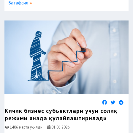
Батафсил
Кичик бизнес субъектлари учун солиқ
режими янада қулайлаштирилади
1406 марта ўқилди
01.06.2026