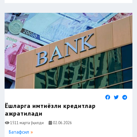
Ёшларга имтиёзли кредитлар
ажратилади
1511 марта ўқилди
02.06.2026
Батафсил