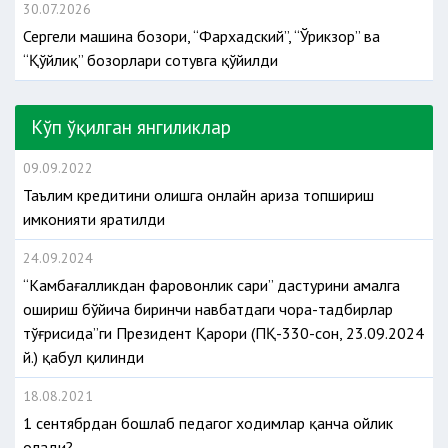
30.07.2026
Сергели машина бозори, “Фархадский”, “Ўрикзор” ва
“Қўйлиқ” бозорлари сотувга қўйилди
Кўп ўқилган янгиликлар
09.09.2022
Таълим кредитини олишга онлайн ариза топшириш
имконияти яратилди
24.09.2024
“Камбағалликдан фаровонлик сари” дастурини амалга
ошириш бўйича биринчи навбатдаги чора-тадбирлар
тўғрисида”ги Президент Қарори (ПҚ-330-сон, 23.09.2024
й.) қабул қилинди
18.08.2021
1 сентябрдан бошлаб педагог ходимлар қанча ойлик
олади?