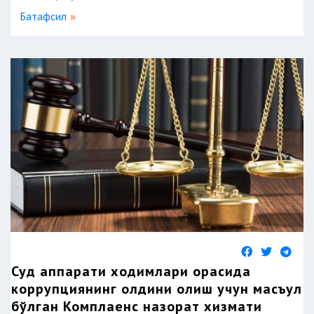
Батафсил
Суд аппарати ходимлари орасида
коррупциянинг олдини олиш учун масъул
бўлган Комплаенс назорат хизмати