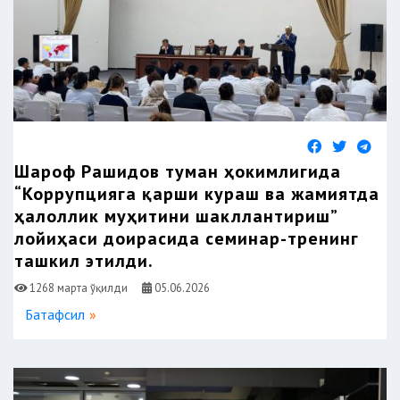
Шароф Рашидов туман ҳокимлигида
“Коррупцияга қарши кураш ва жамиятда
ҳалоллик муҳитини шакллантириш”
лойиҳаси доирасида семинар-тренинг
ташкил этилди.
1268 марта ўқилди
05.06.2026
Батафсил