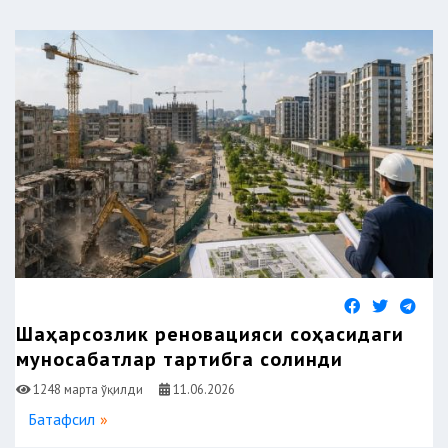
​​​​​​​Шаҳарсозлик реновацияси соҳасидаги
муносабатлар тартибга солинди
1248 марта ўқилди
11.06.2026
Батафсил