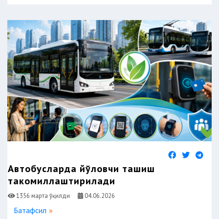
Автобусларда йўловчи ташиш
такомиллаштирилади
1356 марта ўқилди
04.06.2026
Батафсил