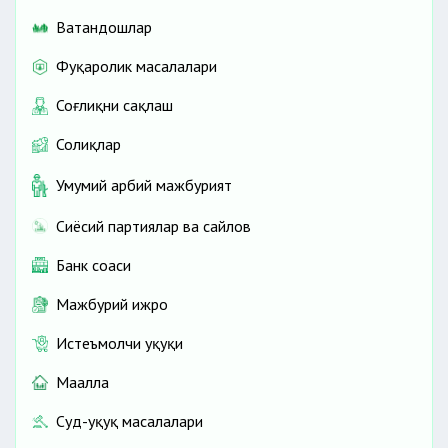
Ватандошлар
Фуқаролик масалалари
Соғлиқни сақлаш
Солиқлар
Умумий ҳарбий мажбурият
Сиёсий партиялар ва сайлов
Банк соҳаси
Мажбурий ижро
Истеъмолчи ҳуқуқи
Маҳалла
Суд-ҳуқуқ масалалари