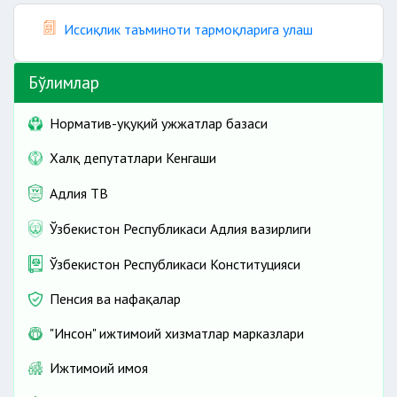
Иссиқлик таъминоти тармоқларига улаш
Бўлимлар
Норматив-ҳуқуқий ҳужжатлар базаси
Халқ депутатлари Кенгаши
Адлия ТВ
Ўзбекистон Республикаси Адлия вазирлиги
Ўзбекистон Республикаси Конституцияси
Пенсия ва нафақалар
"Инсон" ижтимоий хизматлар марказлари
Ижтимоий ҳимоя