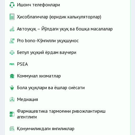
Ишонч телефонлари
Ҳисоблагичлар (юридик калькуляторлар)
Автоҳуқуқ – Йўлдаги ҳуқуқ ва бошқа масалалар
Pro bono-Кўнгилли ҳуқуқшунос
Бепул ҳуқуқий ёрдам ваучери
PSEA
Коммунал хизматлар
Бола ҳуқуқлари ва ёшлар сиёсати
Медиация
Фармацевтика тармоғини ривожлантириш
агентлиги
Қонунчиликдаги янгиликлар