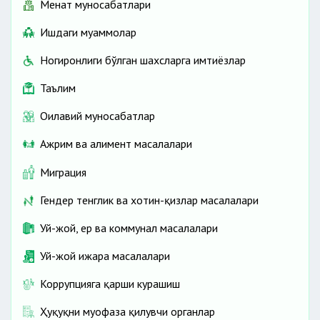
Меҳнат муносабатлари
Ишдаги муаммолар
Ногиронлиги бўлган шахсларга имтиёзлар
Таълим
Оилавий муносабатлар
Ажрим ва алимент масалалари
Миграция
Гендер тенглик ва хотин-қизлар масалалари
Уй-жой, ер ва коммунал масалалари
Уй-жой ижара масалалари
Коррупцияга қарши курашиш
Ҳуқуқни муҳофаза қилувчи органлар