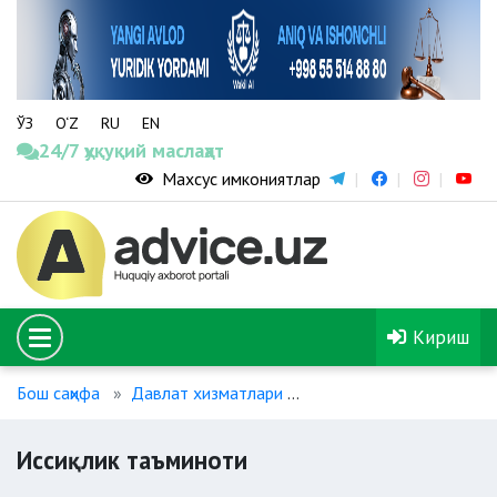
ЎЗ
O‘Z
RU
EN
24/7 ҳуқуқий маслаҳат
Махсус имкониятлар
Кириш
Бош саҳифа
Давлат хизматлари
Коммунал хизмат кўрса
Иссиқлик таъминоти