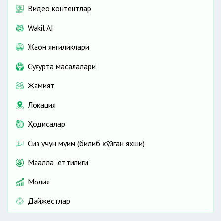
Видео контентлар
Wakil AI
Жаҳон янгиликлари
Cуғурта масалалари
Жамият
Локация
Ҳодисалар
Сиз учун муҳим (билиб қўйган яхши)
Маҳалла "еттилиги"
Молия
Дайжестлар