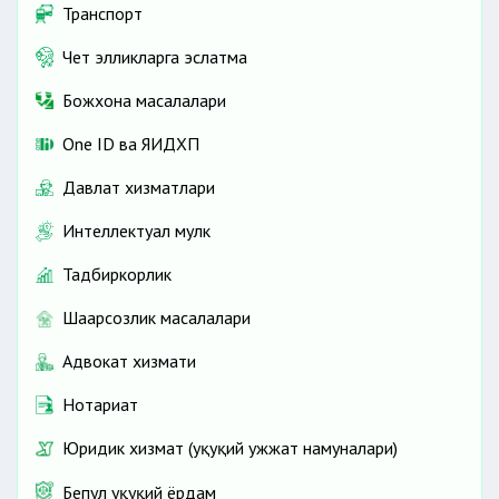
Транспорт
Чет элликларга эслатма
Божхона масалалари
One ID ва ЯИДХП
Давлат хизматлари
Интеллектуал мулк
Тадбиркорлик
Шаҳарсозлик масалалари
Адвокат хизмати
Нотариат
Юридик хизмат (ҳуқуқий ҳужжат намуналари)
Бепул ҳуқуқий ёрдам