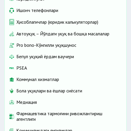
Ишонч телефонлари
Ҳисоблагичлар (юридик калькуляторлар)
Автоҳуқуқ – Йўлдаги ҳуқуқ ва бошқа масалалар
Pro bono-Кўнгилли ҳуқуқшунос
Бепул ҳуқуқий ёрдам ваучери
PSEA
Коммунал хизматлар
Бола ҳуқуқлари ва ёшлар сиёсати
Медиация
Фармацевтика тармоғини ривожлантириш
агентлиги
Қонунчиликдаги янгиликлар