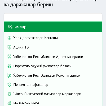
ва даражалар бериш
Бўлимлар
Халқ депутатлари Кенгаши
Адлия ТВ
Ўзбекистон Республикаси Адлия вазирлиги
Норматив-ҳуқуқий ҳужжатлар базаси
Ўзбекистон Республикаси Конституцияси
Пенсия ва нафақалар
"Инсон" ижтимоий хизматлар марказлари
Ижтимоий ҳимоя