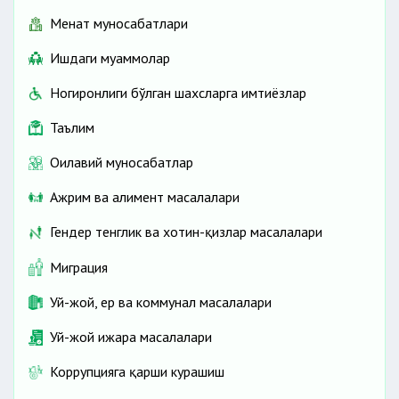
Меҳнат муносабатлари
Ишдаги муаммолар
Ногиронлиги бўлган шахсларга имтиёзлар
Таълим
Оилавий муносабатлар
Ажрим ва алимент масалалари
Гендер тенглик ва хотин-қизлар масалалари
Миграция
Уй-жой, ер ва коммунал масалалари
Уй-жой ижара масалалари
Коррупцияга қарши курашиш