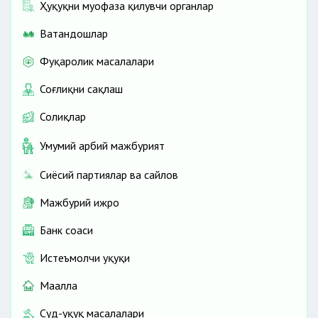
Ҳуқуқни муҳофаза қилувчи органлар
Ватандошлар
Фуқаролик масалалари
Соғлиқни сақлаш
Солиқлар
Умумий ҳарбий мажбурият
Сиёсий партиялар ва сайлов
Мажбурий ижро
Банк соҳаси
Истеъмолчи ҳуқуқи
Маҳалла
Суд-ҳуқуқ масалалари