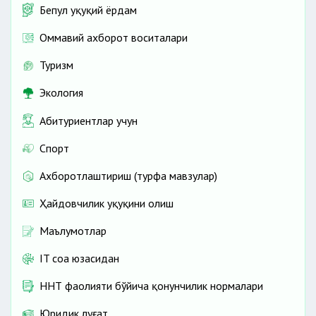
Бепул ҳуқуқий ёрдам
Оммавий ахборот воситалари
Туризм
Экология
Абитуриентлар учун
Спорт
Ахборотлаштириш (турфа мавзулар)
Ҳайдовчилик ҳуқуқини олиш
Маълумотлар
IT соҳа юзасидан
ННТ фаолияти бўйича қонунчилик нормалари
Юридик луғат