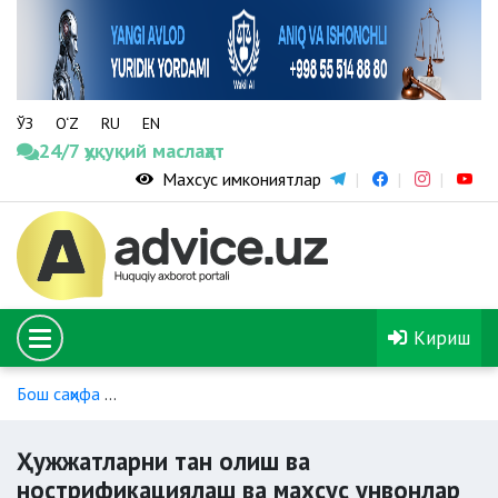
ЎЗ
O‘Z
RU
EN
24/7 ҳуқуқий маслаҳат
Махсус имкониятлар
Кириш
Бош саҳифа
Ҳужжатларни тан олиш ва нострификациялаш в
Ҳужжатларни тан олиш ва
нострификациялаш ва махсус унвонлар