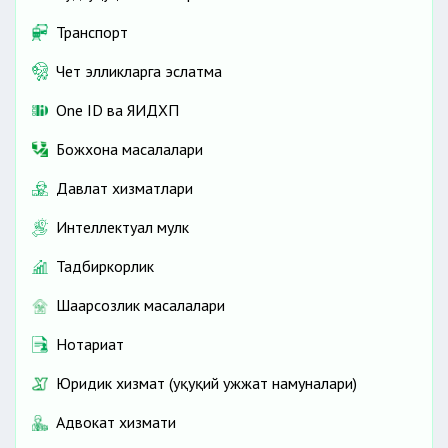
Транспорт
Чет элликларга эслатма
One ID ва ЯИДХП
Божхона масалалари
Давлат хизматлари
Интеллектуал мулк
Тадбиркорлик
Шаҳарсозлик масалалари
Нотариат
Юридик хизмат (ҳуқуқий ҳужжат намуналари)
Адвокат хизмати