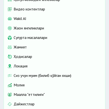
Видео контентлар
Wakil AI
Жаҳон янгиликлари
Cуғурта масалалари
Жамият
Ҳодисалар
Локация
Сиз учун муҳим (билиб қўйган яхши)
Молия
Маҳалла "еттилиги"
Дайжестлар