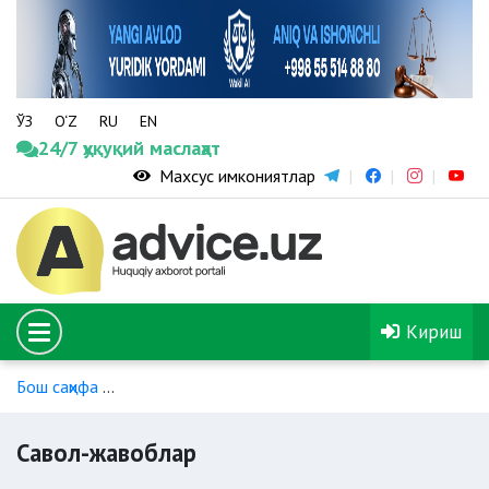
ЎЗ
O‘Z
RU
EN
24/7 ҳуқуқий маслаҳат
Махсус имкониятлар
Кириш
Бош саҳифа
Гендер тенглик ва хотин-қизлар масалалари
Савол-жавоблар