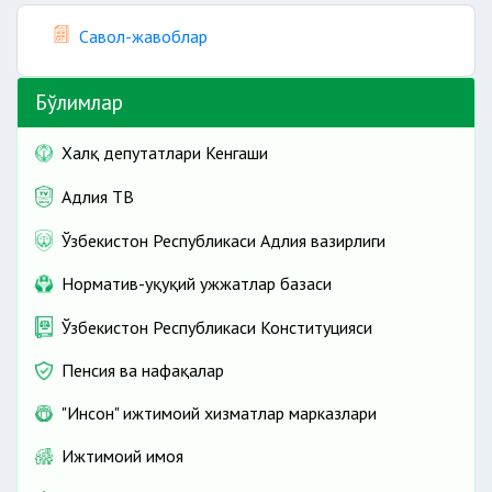
Савол-жавоблар
Бўлимлар
Халқ депутатлари Кенгаши
Адлия ТВ
Ўзбекистон Республикаси Адлия вазирлиги
Норматив-ҳуқуқий ҳужжатлар базаси
Ўзбекистон Республикаси Конституцияси
Пенсия ва нафақалар
"Инсон" ижтимоий хизматлар марказлари
Ижтимоий ҳимоя