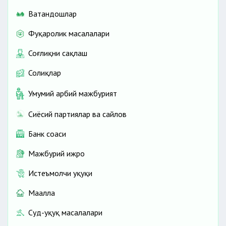
Ватандошлар
Фуқаролик масалалари
Соғлиқни сақлаш
Солиқлар
Умумий ҳарбий мажбурият
Сиёсий партиялар ва сайлов
Банк соҳаси
Мажбурий ижро
Истеъмолчи ҳуқуқи
Маҳалла
Суд-ҳуқуқ масалалари