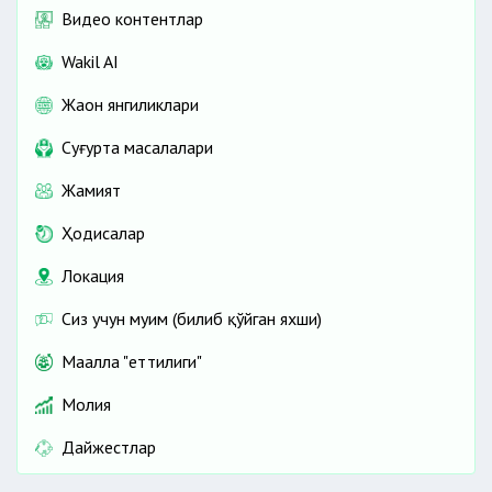
Видео контентлар
Wakil AI
Жаҳон янгиликлари
Cуғурта масалалари
Жамият
Ҳодисалар
Локация
Сиз учун муҳим (билиб қўйган яхши)
Маҳалла "еттилиги"
Молия
Дайжестлар