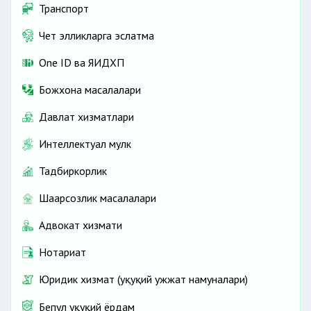
Транспорт
Чет элликларга эслатма
One ID ва ЯИДХП
Божхона масалалари
Давлат хизматлари
Интеллектуал мулк
Тадбиркорлик
Шаҳарсозлик масалалари
Адвокат хизмати
Нотариат
Юридик хизмат (ҳуқуқий ҳужжат намуналари)
Бепул ҳуқуқий ёрдам