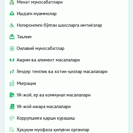
Меҳнат муносабатлари
Ишдаги муаммолар
Ногиронлиги бўлган шахсларга имтиёзлар
Таълим
Оилавий муносабатлар
Ажрим ва алимент масалалари
Гендер тенглик ва хотин-қизлар масалалари
Миграция
Уй-жой, ер ва коммунал масалалари
Уй-жой ижара масалалари
Коррупцияга қарши курашиш
Ҳуқуқни муҳофаза қилувчи органлар