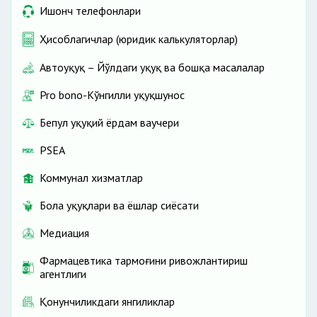
Ишонч телефонлари
Ҳисоблагичлар (юридик калькуляторлар)
Автоҳуқуқ – Йўлдаги ҳуқуқ ва бошқа масалалар
Pro bono-Кўнгилли ҳуқуқшунос
Бепул ҳуқуқий ёрдам ваучери
PSEA
Коммунал хизматлар
Бола ҳуқуқлари ва ёшлар сиёсати
Медиация
Фармацевтика тармоғини ривожлантириш
агентлиги
Қонунчиликдаги янгиликлар