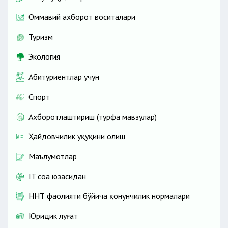
Оммавий ахборот воситалари
Туризм
Экология
Абитуриентлар учун
Спорт
Ахборотлаштириш (турфа мавзулар)
Ҳайдовчилик ҳуқуқини олиш
Маълумотлар
IT соҳа юзасидан
ННТ фаолияти бўйича қонунчилик нормалари
Юридик луғат