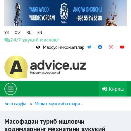
ЎЗ
O‘Z
RU
EN
24/7 ҳуқуқий маслаҳат
Махсус имкониятлар
Кириш
Бош саҳифа
Меҳнат муносабатлари
Масофадан туриб ишл
Масофадан туриб ишловчи
ходимларнинг меҳнатини ҳуқуқий