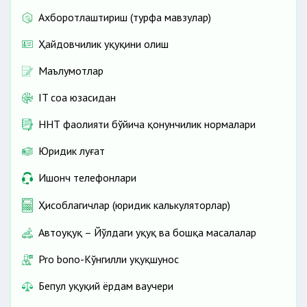
Ахборотлаштириш (турфа мавзулар)
Ҳайдовчилик ҳуқуқини олиш
Маълумотлар
IT соҳа юзасидан
ННТ фаолияти бўйича қонунчилик нормалари
Юридик луғат
Ишонч телефонлари
Ҳисоблагичлар (юридик калькуляторлар)
Автоҳуқуқ – Йўлдаги ҳуқуқ ва бошқа масалалар
Pro bono-Кўнгилли ҳуқуқшунос
Бепул ҳуқуқий ёрдам ваучери