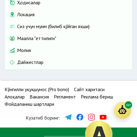
Ҳодисалар
Локация
Сиз учун муҳим (билиб қўйган яхши)
Маҳалла "еттилиги"
Молия
Дайжестлар
Кўнгилли ҳуқуқшунос (Pro bono)
Сайт харитаси
Алоқалар
Вакансия
Регламент
Реклама бериш
Фойдаланиш шартлари
24/7
Кузатиб боринг: