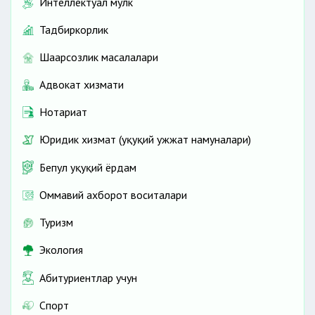
Интеллектуал мулк
Тадбиркорлик
Шаҳарсозлик масалалари
Адвокат хизмати
Нотариат
Юридик хизмат (ҳуқуқий ҳужжат намуналари)
Бепул ҳуқуқий ёрдам
Оммавий ахборот воситалари
Туризм
Экология
Абитуриентлар учун
Спорт