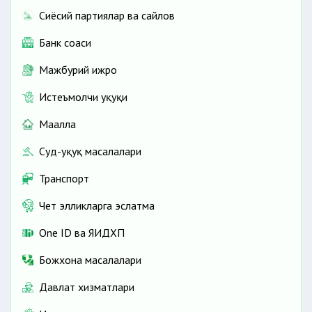
Сиёсий партиялар ва сайлов
Банк соҳаси
Мажбурий ижро
Истеъмолчи ҳуқуқи
Маҳалла
Суд-ҳуқуқ масалалари
Транспорт
Чет элликларга эслатма
One ID ва ЯИДХП
Божхона масалалари
Давлат хизматлари