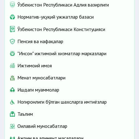
Ўзбекистон Республикаси Адлия вазирлиги
Норматив-ҳуқуқий ҳужжатлар базаси
Ўзбекистон Республикаси Конституцияси
Пенсия ва нафақалар
"Инсон" ижтимоий хизматлар марказлари
Ижтимоий ҳимоя
Меҳнат муносабатлари
Ишдаги муаммолар
Ногиронлиги бўлган шахсларга имтиёзлар
Таълим
Оилавий муносабатлар
Ажрим ва алимент масалалари