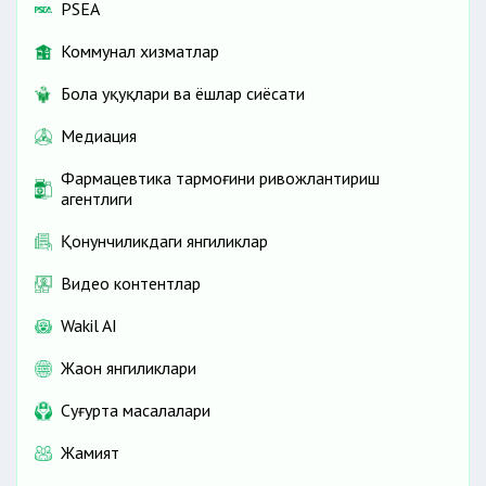
PSEA
Коммунал хизматлар
Бола ҳуқуқлари ва ёшлар сиёсати
Медиация
Фармацевтика тармоғини ривожлантириш
агентлиги
Қонунчиликдаги янгиликлар
Видео контентлар
Wakil AI
Жаҳон янгиликлари
Cуғурта масалалари
Жамият