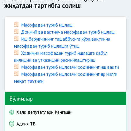
жиҳатдан тартибга солиш
Масофадан туриб ишлаш
Доимий ва вақтинча масофадан туриб ишлаш
Иш берувчининг ташаббусига кўра вақтинча
масофадан туриб ишлашга ўтиш
Ходимни масофадан туриб ишлашга қабул
қилишни ва ўтказишни расмийлаштириш
Масофадан туриб ишловчи ходимнинг иш вақти
Масофадан туриб ишловчи ходимнинг ҳар йилги
меҳнат таътили
Бўлимлар
Халқ депутатлари Кенгаши
Адлия ТВ