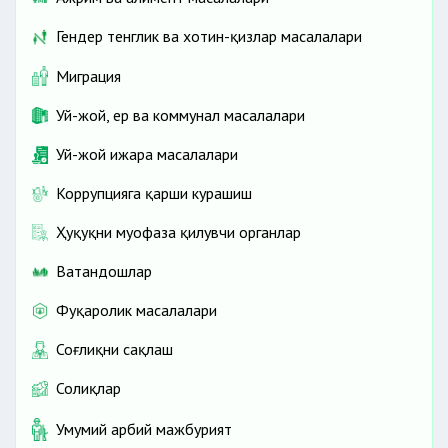
Гендер тенглик ва хотин-қизлар масалалари
Миграция
Уй-жой, ер ва коммунал масалалари
Уй-жой ижара масалалари
Коррупцияга қарши курашиш
Ҳуқуқни муҳофаза қилувчи органлар
Ватандошлар
Фуқаролик масалалари
Соғлиқни сақлаш
Солиқлар
Умумий ҳарбий мажбурият