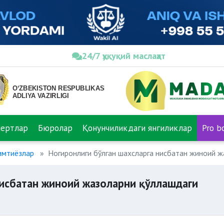
24/7 ҳуқуқий маслаҳат
пертлар
Бюролар
Қонунчиликдаги янгиликлар
Pro b
имтиёзлар
Ногиронлиги бўлган шахсларга нисбатан жиноий 
нисбатан жиноий жазоларни қўллашдаги