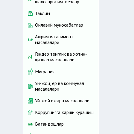
шахсларга имтиёзлар
Таълим
Оилавий муносабатлар
Ажрим ва алимент
масалалари
Гендер тенглик ва хотин-
қизлар масалалари
Миграция
Уй-жой, ер ва коммунал
масалалари
Уй-жой ижара масалалари
Коррупцияга қарши курашиш
Ватандошлар