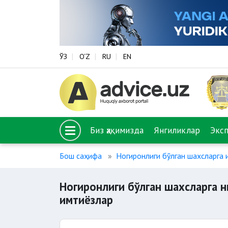
ЎЗ
O‘Z
RU
EN
Биз ҳақимизда
Янгиликлар
Экс
Бош саҳифа
Ногиронлиги бўлган шахсларга 
Ногиронлиги бўлган шахсларга 
имтиёзлар