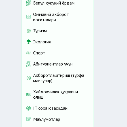
Бепул ҳуқуқий ёрдам
Оммавий ахборот
воситалари
Туризм
Экология
Спорт
Абитуриентлар учун
Ахборотлаштириш (турфа
мавзулар)
Ҳайдовчилик ҳуқуқини
олиш
IT соҳа юзасидан
Маълумотлар