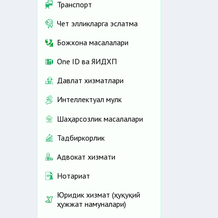
Транспорт
Чет элликларга эслатма
Божхона масалалари
One ID ва ЯИДХП
Давлат хизматлари
Интеллектуал мулк
Шаҳарсозлик масалалари
Тадбиркорлик
Адвокат хизмати
Нотариат
Юридик хизмат (ҳуқуқий
ҳужжат намуналари)