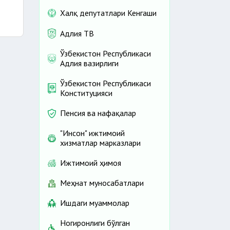
Халқ депутатлари Кенгаши
Адлия ТВ
Ўзбекистон Республикаси
Адлия вазирлиги
Ўзбекистон Республикаси
Конституцияси
Пенсия ва нафақалар
"Инсон" ижтимоий
хизматлар марказлари
Ижтимоий ҳимоя
Меҳнат муносабатлари
Ишдаги муаммолар
Ногиронлиги бўлган