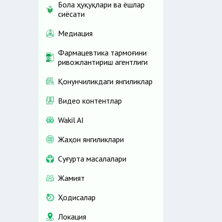
Бола ҳуқуқлари ва ёшлар
сиёсати
Медиация
Фармацевтика тармоғини
ривожлантириш агентлиги
Қонунчиликдаги янгиликлар
Видео контентлар
Wakil AI
Жаҳон янгиликлари
Cуғурта масалалари
Жамият
Ҳодисалар
Локация