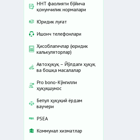
ННТ фаолияти бўйича
қонунчилик нормалари
Юридик луғат
Ишонч телефонлари
Ҳисоблагичлар (юридик
калькуляторлар)
Автоҳуқуқ – Йўлдаги ҳуқуқ
ва бошқа масалалар
Pro bono-Кўнгилли
ҳуқуқшунос
Бепул ҳуқуқий ёрдам
ваучери
PSEA
Коммунал хизматлар