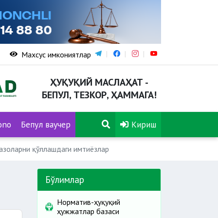
Махсус имкониятлар
ҲУҚУҚИЙ МАСЛАҲАТ -
БЕПУЛ, ТЕЗКОР, ҲАММАГА!
ono
Бепул ваучер
Кириш
жазоларни қўллашдаги имтиёзлар
Бўлимлар
Норматив-ҳуқуқий
ҳужжатлар базаси