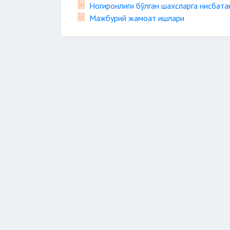
Ногиронлиги бўлган шахсларга нисбат
Мажбурий жамоат ишлари