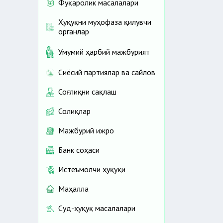
Фуқаролик масалалари
Ҳуқуқни муҳофаза қилувчи
органлар
Умумий ҳарбий мажбурият
Сиёсий партиялар ва сайлов
Соғлиқни сақлаш
Солиқлар
Мажбурий ижро
Банк соҳаси
Истеъмолчи ҳуқуқи
Маҳалла
Суд-ҳуқуқ масалалари