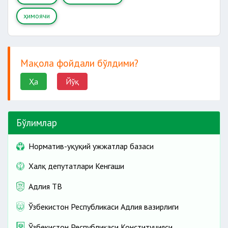
ҳимоячи
Мақола фойдали бўлдими?
Ҳа
Йўқ
Бўлимлар
Норматив-ҳуқуқий ҳужжатлар базаси
Халқ депутатлари Кенгаши
Адлия ТВ
Ўзбекистон Республикаси Адлия вазирлиги
Ўзбекистон Республикаси Конституцияси