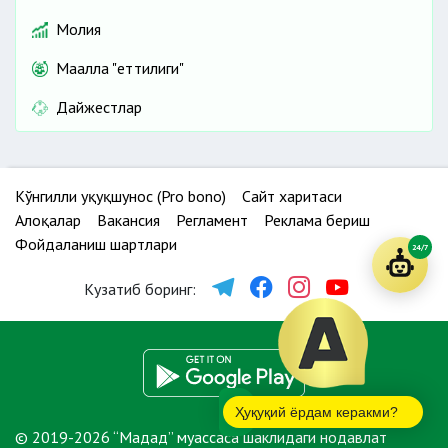
Молия
Маҳалла "еттилиги"
Дайжестлар
Кўнгилли ҳуқуқшунос (Pro bono)
Сайт харитаси
Алоқалар
Вакансия
Регламент
Реклама бериш
Фойдаланиш шартлари
24/7
Кузатиб боринг:
Ҳуқуқий ёрдам керакми?
© 2019-2026 “Мадад” муассаса шаклидаги нодавлат