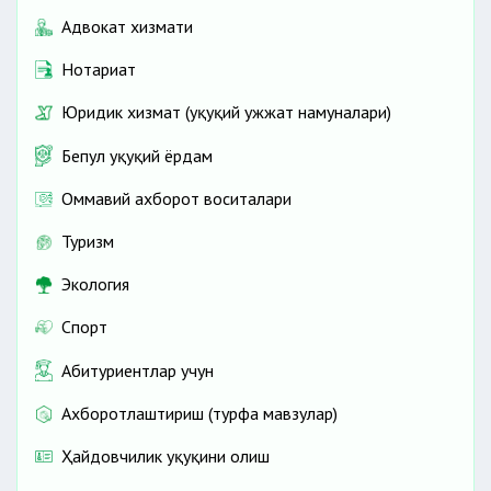
Адвокат хизмати
Нотариат
Юридик хизмат (ҳуқуқий ҳужжат намуналари)
Бепул ҳуқуқий ёрдам
Оммавий ахборот воситалари
Туризм
Экология
Спорт
Абитуриентлар учун
Ахборотлаштириш (турфа мавзулар)
Ҳайдовчилик ҳуқуқини олиш