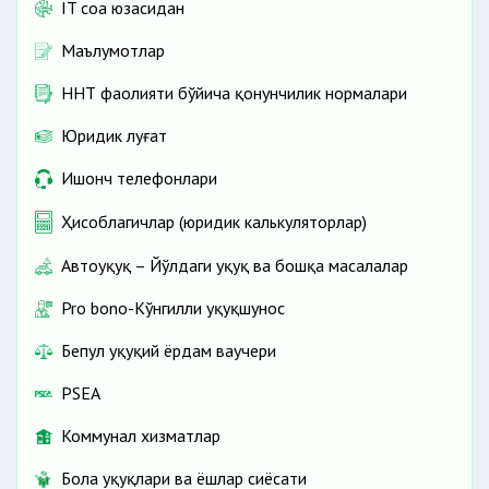
IT соҳа юзасидан
Маълумотлар
ННТ фаолияти бўйича қонунчилик нормалари
Юридик луғат
Ишонч телефонлари
Ҳисоблагичлар (юридик калькуляторлар)
Автоҳуқуқ – Йўлдаги ҳуқуқ ва бошқа масалалар
Pro bono-Кўнгилли ҳуқуқшунос
Бепул ҳуқуқий ёрдам ваучери
PSEA
Коммунал хизматлар
Бола ҳуқуқлари ва ёшлар сиёсати