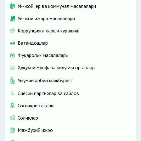
Уй-жой, ер ва коммунал масалалари
Уй-жой ижара масалалари
Коррупцияга қарши курашиш
Ватандошлар
Фуқаролик масалалари
Ҳуқуқни муҳофаза қилувчи органлар
Умумий ҳарбий мажбурият
Сиёсий партиялар ва сайлов
Соғлиқни сақлаш
Солиқлар
Мажбурий ижро