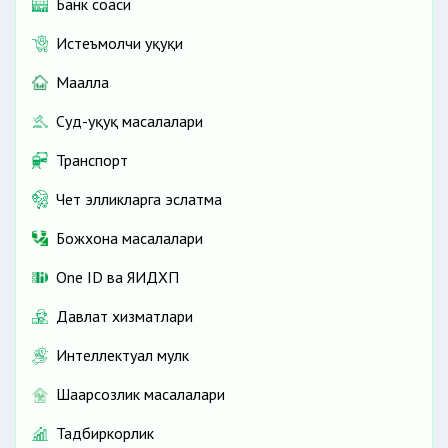
Банк соҳаси
Истеъмолчи ҳуқуқи
Маҳалла
Суд-ҳуқуқ масалалари
Транспорт
Чет элликларга эслатма
Божхона масалалари
One ID ва ЯИДХП
Давлат хизматлари
Интеллектуал мулк
Шаҳарсозлик масалалари
Тадбиркорлик