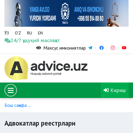
ЎЗ
O‘Z
RU
EN
24/7 ҳуқуқий маслаҳат
Махсус имкониятлар
Кириш
Бош саҳифа
Адвокатга мурожаат қилиш тартиби. Юридик ма
Адвокатлар реестрлари