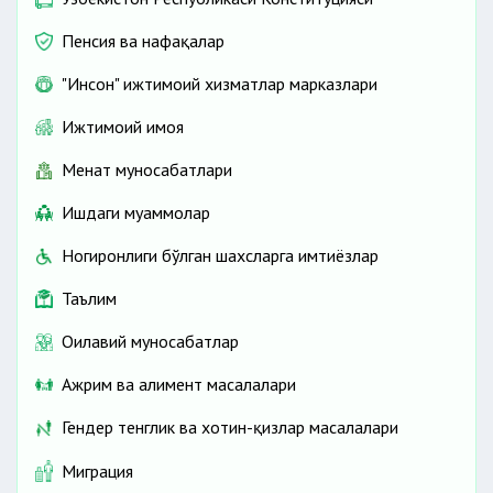
Пенсия ва нафақалар
"Инсон" ижтимоий хизматлар марказлари
Ижтимоий ҳимоя
Меҳнат муносабатлари
Ишдаги муаммолар
Ногиронлиги бўлган шахсларга имтиёзлар
Таълим
Оилавий муносабатлар
Ажрим ва алимент масалалари
Гендер тенглик ва хотин-қизлар масалалари
Миграция