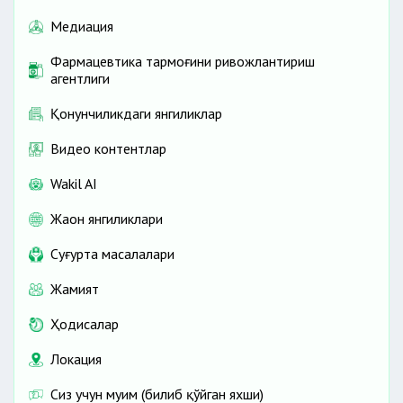
Медиация
Фармацевтика тармоғини ривожлантириш
агентлиги
Қонунчиликдаги янгиликлар
Видео контентлар
Wakil AI
Жаҳон янгиликлари
Cуғурта масалалари
Жамият
Ҳодисалар
Локация
Сиз учун муҳим (билиб қўйган яхши)