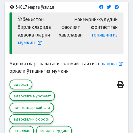
34817 марта ўқилди
Ўзбекистон маьмурий-ҳудудий
бирликларида фаолият юритаётган
адвокатларни ҳаволадан
топишингиз
мумкин.
Адвокатлар палатаси расмий сайтига
ҳавола
орқали ўтишингиз мумкин.
адвокат
адвокатга мурожаат
адвокатлар хайъати
адвокатлик бюроси
вакиллик
юридик ёрдам