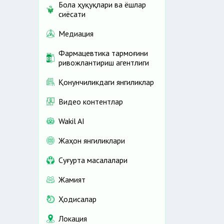
Бола ҳуқуқлари ва ёшлар
сиёсати
Медиация
Фармацевтика тармоғини
ривожлантириш агентлиги
Қонунчиликдаги янгиликлар
Видео контентлар
Wakil AI
Жаҳон янгиликлари
Cуғурта масалалари
Жамият
Ҳодисалар
Локация