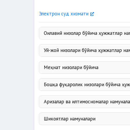
Электрон суд хизмати
Оилавий низолар бўйича ҳужжатлар на
Уй-жой низолари бўйича ҳужжатлар на
Меҳнат низолари бўйича
Бошқа фуқаролик низолари бўйича ҳу
Аризалар ва илтимосномалар намунал
Шикоятлар намуналари