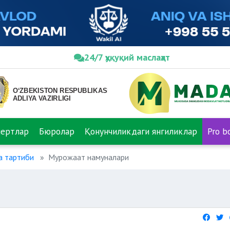
24/7 ҳуқуқий маслаҳат
пертлар
Бюролар
Қонунчиликдаги янгиликлар
Pro b
а тартиби
Мурожаат намуналари