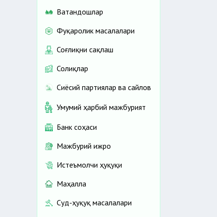
Ватандошлар
Фуқаролик масалалари
Соғлиқни сақлаш
Солиқлар
Сиёсий партиялар ва сайлов
Умумий ҳарбий мажбурият
Банк соҳаси
Мажбурий ижро
Истеъмолчи ҳуқуқи
Маҳалла
Суд-ҳуқуқ масалалари