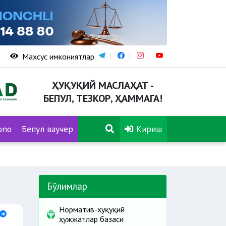
Махсус имкониятлар
ҲУҚУҚИЙ МАСЛАҲАТ -
БЕПУЛ, ТЕЗКОР, ҲАММАГА!
ono
Бепул ваучер
Кириш
Бўлимлар
Норматив-ҳуқуқий
ҳужжатлар базаси