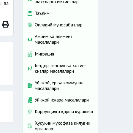
шахсларга имтиёзлар
ш ва
Таълим
Оилавий муносабатлар
Ажрим ва алимент
масалалари
Миграция
Гендер тенглик ва хотин-
қизлар масалалари
Уй-жой, ер ва коммунал
масалалари
Уй-жой ижара масалалари
Коррупцияга қарши курашиш
Ҳуқуқни муҳофаза қилувчи
органлар