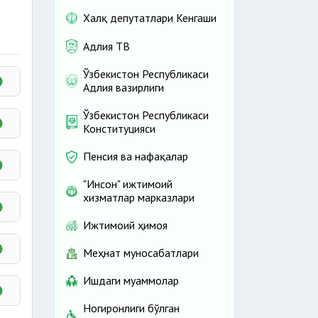
Халқ депутатлари Кенгаши
Адлия ТВ
Ўзбекистон Республикаси
Адлия вазирлиги
Ўзбекистон Республикаси
Конституцияси
Пенсия ва нафақалар
"Инсон" ижтимоий
хизматлар марказлари
Ижтимоий ҳимоя
Меҳнат муносабатлари
Ишдаги муаммолар
Ногиронлиги бўлган