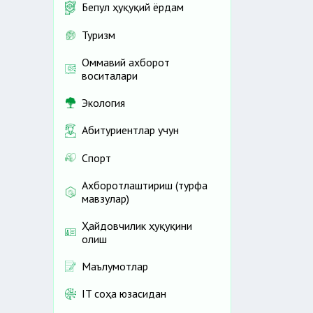
Бепул ҳуқуқий ёрдам
Туризм
Оммавий ахборот
воситалари
Экология
Абитуриентлар учун
Спорт
Ахборотлаштириш (турфа
мавзулар)
Ҳайдовчилик ҳуқуқини
олиш
Маълумотлар
IT соҳа юзасидан