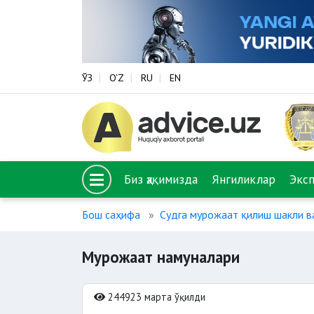
ЎЗ
O‘Z
RU
EN
Биз ҳақимизда
Янгиликлар
Экс
Бош саҳифа
Судга мурожаат қилиш шакли в
Мурожаат намуналари
244923 марта ўқилди