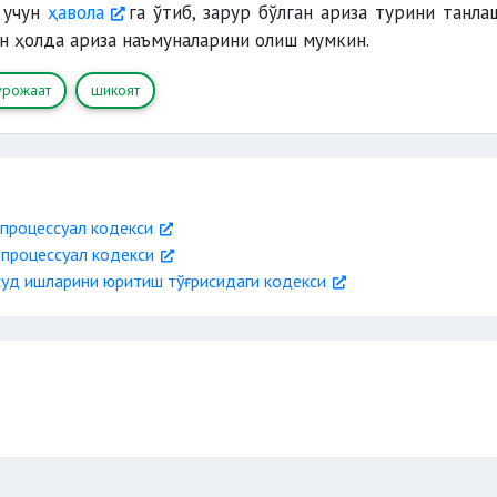
 учун
ҳавола
га ўтиб, зарур бўлган ариза турини танла
н ҳолда ариза наъмуналарини олиш мумкин.
урожаат
шикоят
 процессуал кодекси
 процессуал кодекси
суд ишларини юритиш тўғрисидаги кодекси