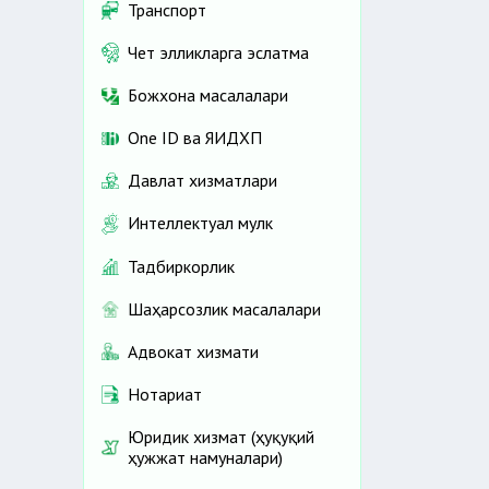
Транспорт
Чет элликларга эслатма
Божхона масалалари
One ID ва ЯИДХП
Давлат хизматлари
Интеллектуал мулк
Тадбиркорлик
Шаҳарсозлик масалалари
Адвокат хизмати
Нотариат
Юридик хизмат (ҳуқуқий
ҳужжат намуналари)