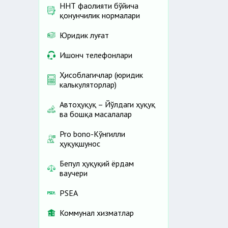
ННТ фаолияти бўйича
қонунчилик нормалари
Юридик луғат
Ишонч телефонлари
Ҳисоблагичлар (юридик
калькуляторлар)
Автоҳуқуқ – Йўлдаги ҳуқуқ
ва бошқа масалалар
Pro bono-Кўнгилли
ҳуқуқшунос
Бепул ҳуқуқий ёрдам
ваучери
PSEA
Коммунал хизматлар