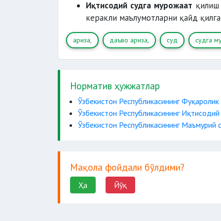
Иқтисодий судга мурожаат
қилиш
керакли маълумотларни қайд қилга
ариза,
даъво ариза,
суд
судга м
Норматив ҳужжатлар
Ўзбекистон Республикасининг Фуқаролик
Ўзбекистон Республикасининг Иқтисодий
Ўзбекистон Республикасининг Маъмурий 
Мақола фойдали бўлдими?
Ҳа
Йўқ