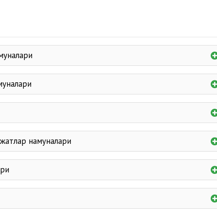
муналари
муналари
жжатлар намуналари
ари