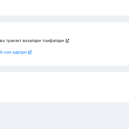
 ва транзит визалари тоифалари
6-сон қарори