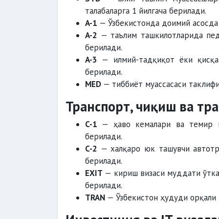
талабаларга 1 йилгача берилади.
A-1
— Ўзбекистонда доимий асосда 
A-2
— таълим ташкилотларида педа
берилади.
A-3
— илмий-тадқиқот ёки қисқа 
берилади.
MED
— тиббиёт муассасаси таклифи 
Транспорт, чиқиш ва тр
C-1
— ҳаво кемалари ва темир йў
берилади.
C-2
— халқаро юк ташувчи автотра
берилади.
EXIT
— кириш визаси муддати ўтка
берилади.
TRAN
— Ўзбекистон ҳудуди орқали т