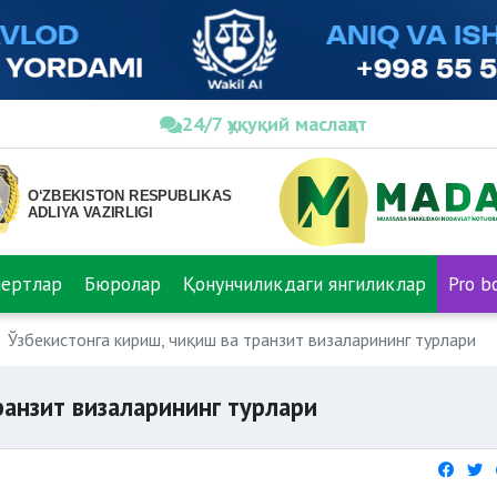
24/7 ҳуқуқий маслаҳат
пертлар
Бюролар
Қонунчиликдаги янгиликлар
Pro b
Ўзбекистонга кириш, чиқиш ва транзит визаларининг турлари
ранзит визаларининг турлари