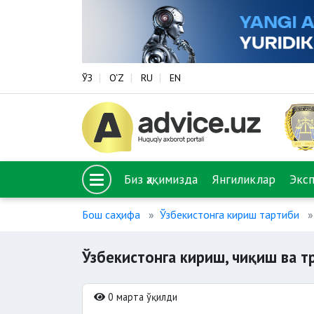
ЎЗ
O‘Z
RU
EN
Биз ҳақимизда
Янгиликлар
Экс
Бош саҳифа
Ўзбекистонга кириш тартиби
Ўзбекистонга кириш, чиқиш ва т
0 марта ўқилди