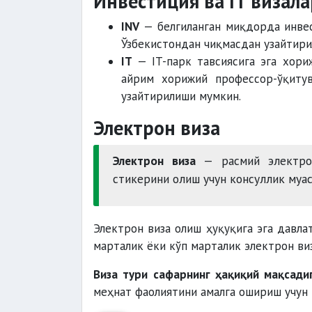
Инвестиция ва IT визал
INV
— белгиланган миқдорда инвес
Ўзбекистондан чиқмасдан узайтир
IT
— IT-парк тавсиясига эга хори
айрим хорижий профессор-ўқитув
узайтирилиши мумкин.
Электрон виза
Электрон виза
— расмий электрон
стикерини олиш учун консуллик муас
Электрон виза олиш ҳуқуқига эга давла
марталик ёки кўп марталик электрон ви
Виза тури сафарнинг ҳақиқий мақсади
меҳнат фаолиятини амалга ошириш учун 