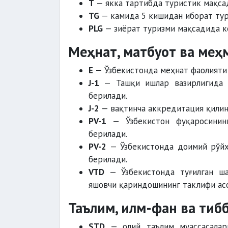
T
— якка тартибда туристик мақсад
TG
— камида 5 кишидан иборат тури
PLG
— зиёрат туризми мақсадида ке
Меҳнат, матбуот ва меҳ
E
— Ўзбекистонда меҳнат фаолияти 
J-1
— Ташқи ишлар вазирлигида д
берилади.
J-2
— вақтинча аккредитация қилин
PV-1
— Ўзбекистон фуқаросининг
берилади.
PV-2
— Ўзбекистонда доимий рўйха
берилади.
VTD
— Ўзбекистонда туғилган шах
яшовчи қариндошининг таклифи асо
Таълим, илм-фан ва тиб
STD
— олий таълим муассасалари