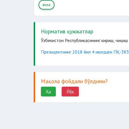
виза
Норматив ҳужжатлар
Ўзбекистон Республикасининг кириш, чиқиш
Президентнинг 2018 йил 4 июлдаги ПҚ-383
Мақола фойдали бўлдими?
Ҳа
Йўқ