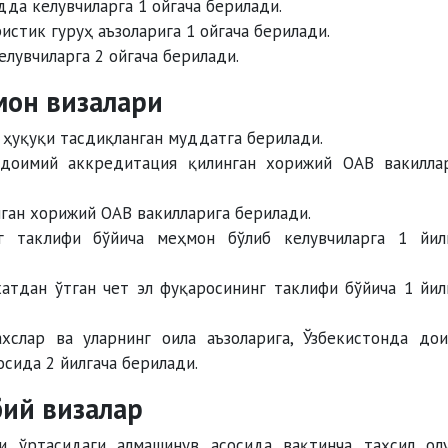
да келувчиларга 1 ойгача берилади.
стик гуруҳ аъзоларига 1 ойгача берилади.
лувчиларга 2 ойгача берилади.
мон визалари
ҳуқуқи тасдиқланган муддатга берилади.
оимий аккредитация қилинган хорижий ОАВ вакилла
ган хорижий ОАВ вакилларига берилади.
 таклифи бўйича меҳмон бўлиб келувчиларга 1 йил
тдан ўтган чет эл фуқаросининг таклифи бўйича 1 йил
слар ва уларнинг оила аъзоларига, Ўзбекистонда до
сида 2 йилгача берилади.
бий визалар
 ўртасидаги алмашинув асосида вақтинча таҳсил ол