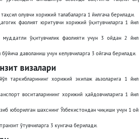
таҳсил олувчи хорижий талабаларга 1 йилгача берилади.
гогик фаолият юритувчи хорижий ўқитувчиларга 1 йил
муддатли ўқитувчилик фаолияти учун 3 ойдан 2 йил
бўйича даволаниш учун келувчиларга 3 ойгача берилади.
анзит визалари
л таркибларининг хорижий экипаж аъзоларига 1 йил
нспорт воситаларининг хорижий ҳайдовчиларига 1 йил
зиб юборилган шахснинг Ўзбекистондан чиқиши учун 1 ой
ранзит ўтувчиларга 3 кунгача берилади.