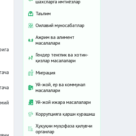
шахсларга имтиёзлар
Таълим
Оилавий муносабатлар
Ажрим ва алимент
масалалари
рига
Гендер тенглик ва хотин-
қизлар масалалари
гача
Миграция
Уй-жой, ер ва коммунал
гача
масалалари
Уй-жой ижара масалалари
имий
Коррупцияга қарши курашиш
Ҳуқуқни муҳофаза қилувчи
органлар
увчи