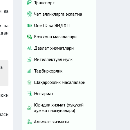
Транспорт
и ва
Чет элликларга эслатма
и ва
One ID ва ЯИДХП
сдан
Божхона масалалари
Давлат хизматлари
Интеллектуал мулк
а
Тадбиркорлик
Шаҳарсозлик масалалари
Нотариат
икки
Юридик хизмат (ҳуқуқий
ҳужжат намуналари)
заси
Адвокат хизмати