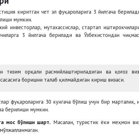
ари
тиция киритган чет эл фуқароларига 3 йилгача берилад
илиши мумкин.
жий инвесторлар, мутахассислар, стартап иштирокчилар
чиларга 3 йилгача берилади ва Ўзбекистондан чиқма
 тизим орқали расмийлаштириладиган ва қоғоз виз
сасасига боришни талаб қилмайдиган кириш визаси.
тлар фуқароларига 30 кунгача бўлиш учун бир марталик, 
за берилиши мумкин.
га мос бўлиши шарт.
Масалан, туристик ёки меҳмон ви
мўлжалланмаган.