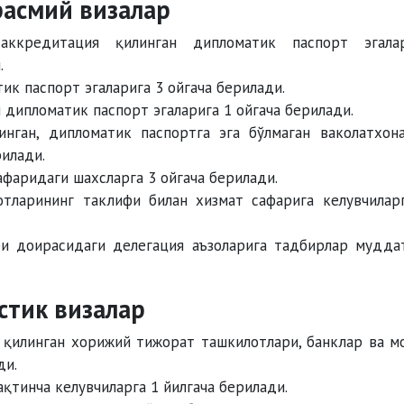
расмий визалар
кредитация қилинган дипломатик паспорт эгалар
.
ик паспорт эгаларига 3 ойгача берилади.
дипломатик паспорт эгаларига 1 ойгача берилади.
ган, дипломатик паспортга эга бўлмаган ваколатхон
илади.
афаридаги шахсларга 3 ойгача берилади.
тларининг таклифи билан хизмат сафарига келувчилар
 доирасидаги делегация аъзоларига тадбирлар мудда
стик визалар
қилинган хорижий тижорат ташкилотлари, банклар ва м
ди.
тинча келувчиларга 1 йилгача берилади.