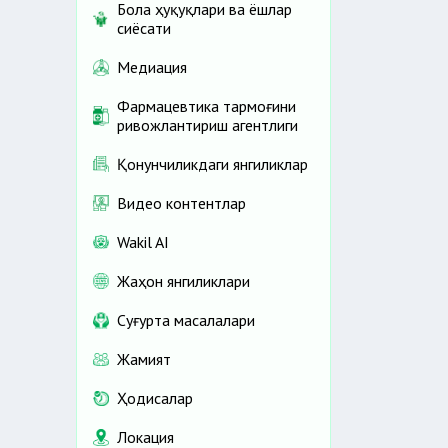
Бола ҳуқуқлари ва ёшлар
сиёсати
Медиация
Фармацевтика тармоғини
ривожлантириш агентлиги
Қонунчиликдаги янгиликлар
Видео контентлар
Wakil AI
Жаҳон янгиликлари
Cуғурта масалалари
Жамият
Ҳодисалар
Локация