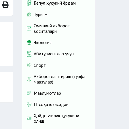
Бепул ҳуқуқий ёрдам
Туризм
Оммавий ахборот
воситалари
Экология
Абитуриентлар учун
Спорт
Ахборотлаштириш (турфа
мавзулар)
Маълумотлар
IT соҳа юзасидан
Ҳайдовчилик ҳуқуқини
олиш