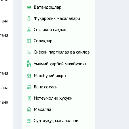
Ватандошлар
Фуқаролик масалалари
гача
Соғлиқни сақлаш
гача
Солиқлар
Сиёсий партиялар ва сайлов
Умумий ҳарбий мажбурият
гача
Мажбурий ижро
Банк соҳаси
гача
Истеъмолчи ҳуқуқи
гача
Маҳалла
Суд-ҳуқуқ масалалари