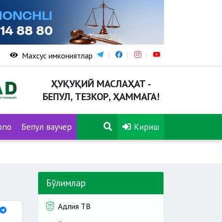
Махсус имкониятлар
ҲУҚУҚИЙ МАСЛАҲАТ -
БЕПУЛ, ТЕЗКОР, ҲАММАГА!
ono
Бепул ваучер
Кириш
Бўлимлар
Адлия ТВ