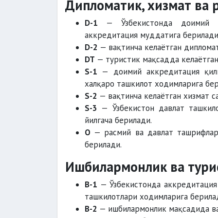
Дипломатик, хизмат ва 
D-1
— Ўзбекистонда доимий ак
аккредитация муддатига берилади
D-2
— вақтинча келаётган дипломат
DT
— туристик мақсадда келаётган 
S-1
— доимий аккредитация қилин
халқаро ташкилот ходимларига бер
S-2
— вақтинча келаётган хизмат с
S-3
— Ўзбекистон давлат ташкило
йилгача берилади.
O
— расмий ва давлат ташрифлари
берилади.
Ишбилармонлик ва тури
B-1
— Ўзбекистонда аккредитация 
ташкилотлари ходимларига берила
B-2
— ишбилармонлик мақсадида вақ