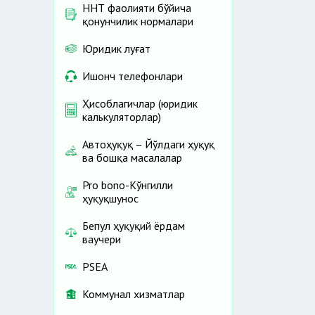
ННТ фаолияти бўйича
қонунчилик нормалари
Юридик луғат
Ишонч телефонлари
Ҳисоблагичлар (юридик
калькуляторлар)
Автоҳуқуқ – Йўлдаги ҳуқуқ
ва бошқа масалалар
Pro bono-Кўнгилли
ҳуқуқшунос
Бепул ҳуқуқий ёрдам
ваучери
PSEA
Коммунал хизматлар