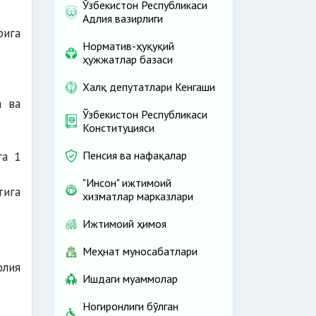
Ўзбекистон Республикаси
Адлия вазирлиги
ига
Норматив-ҳуқуқий
ҳужжатлар базаси
Халқ депутатлари Кенгаши
а ва
Ўзбекистон Республикаси
Конституцияси
Пенсия ва нафақалар
га 1
"Инсон" ижтимоий
тига
хизматлар марказлари
Ижтимоий ҳимоя
Меҳнат муносабатлари
олия
Ишдаги муаммолар
Ногиронлиги бўлган