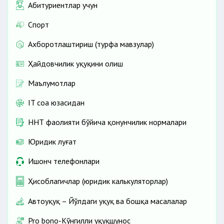
Абитуриентлар учун
Спорт
Ахборотлаштириш (турфа мавзулар)
Ҳайдовчилик ҳуқуқини олиш
Маълумотлар
IT соҳа юзасидан
ННТ фаолияти бўйича қонунчилик нормалари
Юридик луғат
Ишонч телефонлари
Ҳисоблагичлар (юридик калькуляторлар)
Автоҳуқуқ – Йўлдаги ҳуқуқ ва бошқа масалалар
Pro bono-Кўнгилли ҳуқуқшунос