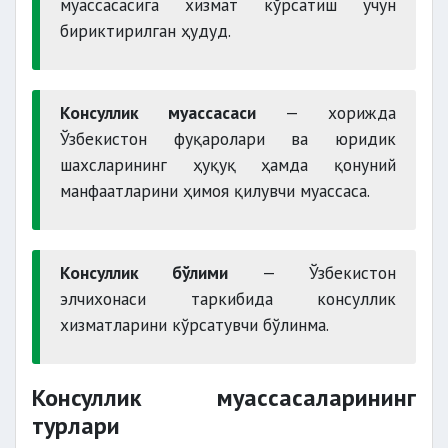
муассасасига хизмат кўрсатиш учун
бириктирилган ҳудуд.
Консуллик муассасаси
— хорижда
Ўзбекистон фуқаролари ва юридик
шахсларининг ҳуқуқ ҳамда қонуний
манфаатларини ҳимоя қилувчи муассаса.
Консуллик бўлими
— Ўзбекистон
элчихонаси таркибида консуллик
хизматларини кўрсатувчи бўлинма.
Консуллик муассасаларининг
турлари