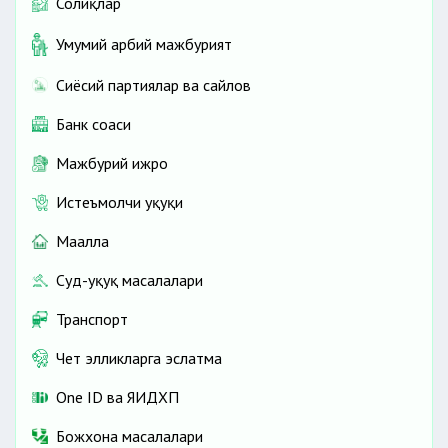
Солиқлар
Умумий ҳарбий мажбурият
Сиёсий партиялар ва сайлов
Банк соҳаси
Мажбурий ижро
Истеъмолчи ҳуқуқи
Маҳалла
Суд-ҳуқуқ масалалари
Транспорт
Чет элликларга эслатма
One ID ва ЯИДХП
Божхона масалалари