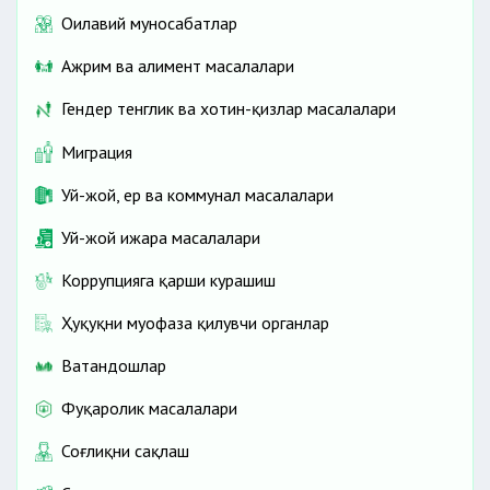
Оилавий муносабатлар
Ажрим ва алимент масалалари
Гендер тенглик ва хотин-қизлар масалалари
Миграция
Уй-жой, ер ва коммунал масалалари
Уй-жой ижара масалалари
Коррупцияга қарши курашиш
Ҳуқуқни муҳофаза қилувчи органлар
Ватандошлар
Фуқаролик масалалари
Соғлиқни сақлаш