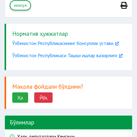
консул
Норматив ҳужжатлар
Ўзбекистон Республикасининг Консуллик устави
Ўзбекистон Республикаси Ташқи ишлар вазирлиги
Мақола фойдали бўлдими?
Ҳа
Йўқ
Бўлимлар
Халқ депутатлари Кенгаши