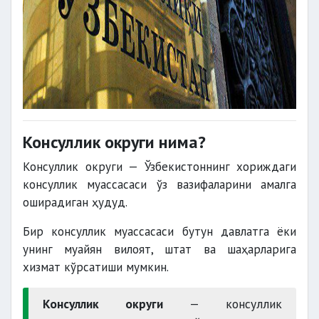
Консуллик округи нима?
Консуллик округи — Ўзбекистоннинг хориждаги
консуллик муассасаси ўз вазифаларини амалга
оширадиган ҳудуд.
Бир консуллик муассасаси бутун давлатга ёки
унинг муайян вилоят, штат ва шаҳарларига
хизмат кўрсатиши мумкин.
Консуллик округи
— консуллик