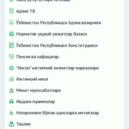
Адлия ТВ
Ўзбекистон Республикаси Адлия вазирлиги
Норматив-ҳуқуқий ҳужжатлар базаси
Ўзбекистон Республикаси Конституцияси
Пенсия ва нафақалар
"Инсон" ижтимоий хизматлар марказлари
Ижтимоий ҳимоя
Меҳнат муносабатлари
Ишдаги муаммолар
Ногиронлиги бўлган шахсларга имтиёзлар
Таълим