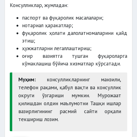
Консулликлар, жумладан:
паспорт ва фуқаролик масалалари;
нотариал ҳаракатлар;
фуқаролик ҳолати далолатномаларини қайд
этиш;
ҳужжатларни легаллаштириш;
оғир вазиятга тушган фуқароларга
кўмаклашиш бўйича хизматлар кўрсатади.
Муҳим:
консулликларнинг манзили,
телефон рақами, қабул вақти ва консуллик
округи ўзгариши мумкин. Мурожаат
қилишдан олдин маълумотни Ташқи ишлар
вазирлигининг расмий сайти орқали
текшириш лозим.