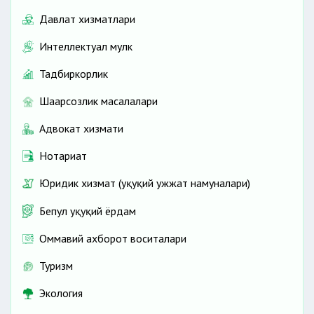
Давлат хизматлари
Интеллектуал мулк
Тадбиркорлик
Шаҳарсозлик масалалари
Адвокат хизмати
Нотариат
Юридик хизмат (ҳуқуқий ҳужжат намуналари)
Бепул ҳуқуқий ёрдам
Оммавий ахборот воситалари
Туризм
Экология