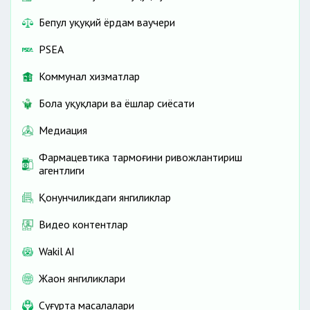
Бепул ҳуқуқий ёрдам ваучери
PSEA
Коммунал хизматлар
Бола ҳуқуқлари ва ёшлар сиёсати
Медиация
Фармацевтика тармоғини ривожлантириш
агентлиги
Қонунчиликдаги янгиликлар
Видео контентлар
Wakil AI
Жаҳон янгиликлари
Cуғурта масалалари