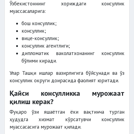
Ўзбекистоннинг хориждаги консуллик
муассасаларига:
бош консуллик;
консуллик;
вице-консуллик;
консуллик агентлиги;
дипломатик ваколатхонанинг консуллик
бўлими киради.
Улар Ташқи ишлар вазирлигига бўйсунади ва ўз
консуллик округи доирасида фаолият юритади.
Қайси консулликка мурожаат
қилиш керак?
Фуқаро ўзи яшаётган ёки вақтинча турган
ҳудудга хизмат кўрсатувчи консуллик
муассасасига мурожаат қилади.