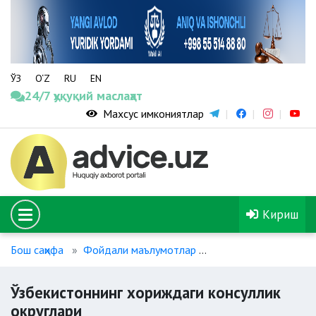
ЎЗ
O‘Z
RU
EN
24/7 ҳуқуқий маслаҳат
Махсус имкониятлар
Кириш
Бош саҳифа
Фойдали маълумотлар
Ўзбекистоннинг хор
Ўзбекистоннинг хориждаги консуллик
округлари