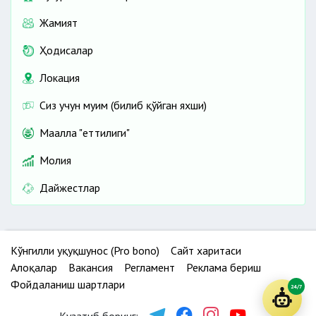
Жамият
Ҳодисалар
Локация
Сиз учун муҳим (билиб қўйган яхши)
Маҳалла "еттилиги"
Молия
Дайжестлар
Кўнгилли ҳуқуқшунос (Pro bono)
Сайт харитаси
Алоқалар
Вакансия
Регламент
Реклама бериш
Фойдаланиш шартлари
24/7
Кузатиб боринг: