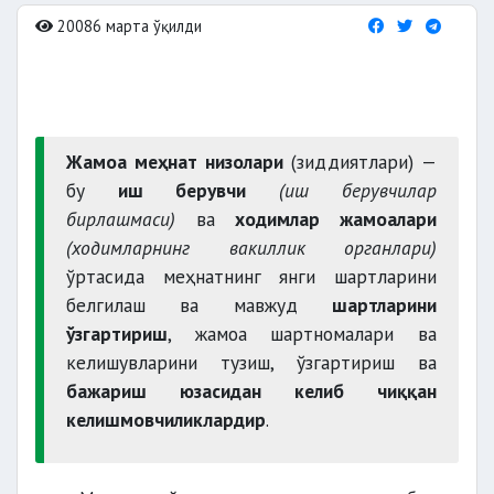
20086 марта ўқилди
Жамоа меҳнат низолари
(зиддиятлари) —
бу
иш берувчи
(иш берувчилар
бирлашмаси)
ва
ходимлар жамоалари
(ходимларнинг вакиллик органлари)
ўртасида меҳнатнинг янги шартларини
белгилаш ва мавжуд
шартларини
ўзгартириш
, жамоа шартномалари ва
келишувларини тузиш, ўзгартириш ва
бажариш юзасидан келиб чиққан
келишмовчиликлардир
.