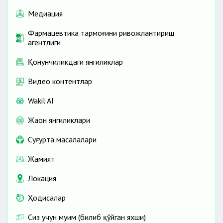
Медиация
Фармацевтика тармоғини ривожлантириш
агентлиги
Қонунчиликдаги янгиликлар
Видео контентлар
Wakil AI
Жаҳон янгиликлари
Cуғурта масалалари
Жамият
Локация
Ҳодисалар
Сиз учун муҳим (билиб қўйган яхши)