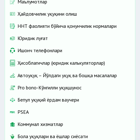
Маълумотлар
Ҳайдовчилик ҳуқуқини олиш
ННТ фаолияти бўйича қонунчилик нормалари
Юридик луғат
Ишонч телефонлари
Ҳисоблагичлар (юридик калькуляторлар)
Автоҳуқуқ – Йўлдаги ҳуқуқ ва бошқа масалалар
Pro bono-Кўнгилли ҳуқуқшунос
Бепул ҳуқуқий ёрдам ваучери
PSEA
Коммунал хизматлар
Бола ҳуқуқлари ва ёшлар сиёсати