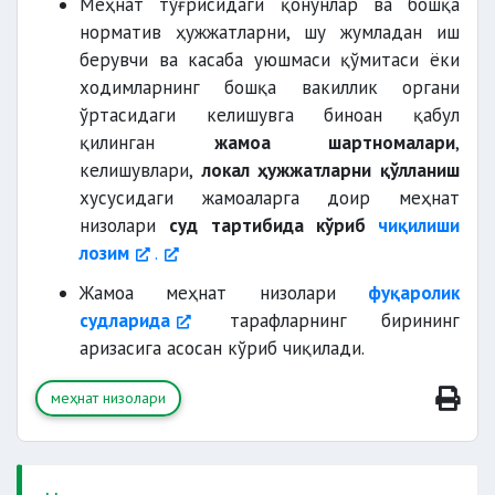
Меҳнат тўғрисидаги қонунлар ва бошқа
норматив ҳужжатларни, шу жумладан иш
берувчи ва касаба уюшмаси қўмитаси ёки
ходимларнинг бошқа вакиллик органи
ўртасидаги келишувга биноан қабул
қилинган
жамоа шартномалари
,
келишувлари,
локал ҳужжатларни қўлланиш
хусусидаги жамоаларга доир меҳнат
низолари
суд тартибида кўриб
чиқилиши
лозим
.
Жамоа меҳнат низолари
фуқаролик
судларида
тарафларнинг бирининг
аризасига асосан кўриб чиқилади.
меҳнат низолари