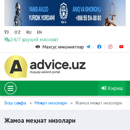
ЎЗ
O‘Z
RU
EN
24/7 ҳуқуқий маслаҳат
Махсус имкониятлар
Кириш
Бош саҳифа
Меҳнат низолари
Жамоа меҳнат низолари
Жамоа меҳнат низолари