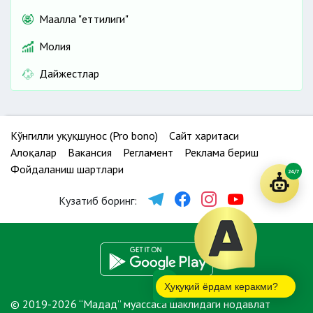
Маҳалла "еттилиги"
Молия
Дайжестлар
Кўнгилли ҳуқуқшунос (Pro bono)
Сайт харитаси
Алоқалар
Вакансия
Регламент
Реклама бериш
Фойдаланиш шартлари
24/7
Кузатиб боринг:
Ҳуқуқий ёрдам керакми?
© 2019-2026 “Мадад” муассаса шаклидаги нодавлат