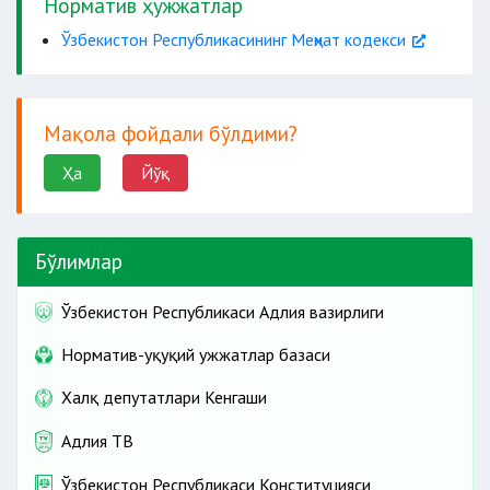
Норматив ҳужжатлар
Ўзбекистон Республикасининг Меҳнат кодекси
Мақола фойдали бўлдими?
Ҳа
Йўқ
Бўлимлар
Ўзбекистон Республикаси Адлия вазирлиги
Норматив-ҳуқуқий ҳужжатлар базаси
Халқ депутатлари Кенгаши
Адлия ТВ
Ўзбекистон Республикаси Конституцияси