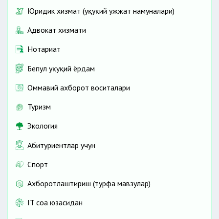
Юридик хизмат (ҳуқуқий ҳужжат намуналари)
Адвокат хизмати
Нотариат
Бепул ҳуқуқий ёрдам
Оммавий ахборот воситалари
Туризм
Экология
Абитуриентлар учун
Спорт
Ахборотлаштириш (турфа мавзулар)
IT соҳа юзасидан