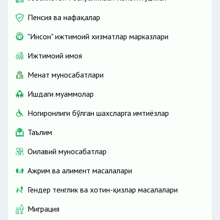
Пенсия ва нафақалар
"Инсон" ижтимоий хизматлар марказлари
Ижтимоий ҳимоя
Меҳнат муносабатлари
Ишдаги муаммолар
Ногиронлиги бўлган шахсларга имтиёзлар
Таълим
Оилавий муносабатлар
Ажрим ва алимент масалалари
Гендер тенглик ва хотин-қизлар масалалари
Миграция