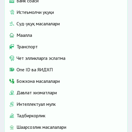
Банк соҳаси
Истеъмолчи ҳуқуқи
Суд-ҳуқуқ масалалари
Маҳалла
Транспорт
Чет элликларга эслатма
One ID ва ЯИДХП
Божхона масалалари
Давлат хизматлари
Интеллектуал мулк
Тадбиркорлик
Шаҳарсозлик масалалари