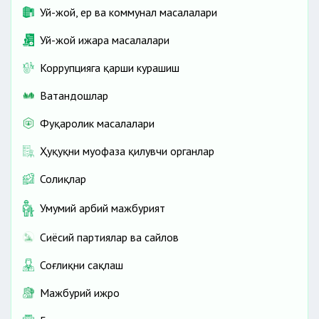
Уй-жой, ер ва коммунал масалалари
Уй-жой ижара масалалари
Коррупцияга қарши курашиш
Ватандошлар
Фуқаролик масалалари
Ҳуқуқни муҳофаза қилувчи органлар
Солиқлар
Умумий ҳарбий мажбурият
Сиёсий партиялар ва сайлов
Соғлиқни сақлаш
Мажбурий ижро