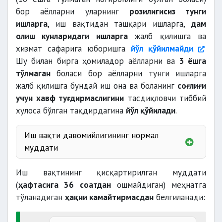
бор аёлларни уларнинг
розилигисиз тунги
ишларга
, иш вақтидан ташқари ишларга,
дам
олиш кунларидаги ишларга
жалб қилишга ва
хизмат сафарига юборишга
йўл қўйилмайди
.
Шу билан бирга ҳомиладор аёлларни ва
3 ёшга
тўлмаган
боласи бор аёлларни тунги ишларга
жалб қилишга бундай иш она ва боланинг
соғлиғи
учун хавф туғдирмаслигини
тасдиқловчи тиббий
хулоса бўлган тақдирдагина
йўл қўйилади
.
Иш вақти давомийлигининг нормал
муддати
Иш вақтининг қисқартирилган муддати
40 соатдан
(
ҳафтасига 36 соатдан
ошмайдиган) меҳнатга
тўланадиган
ҳақни камайтирмасдан
белгиланади:
7 соатдан