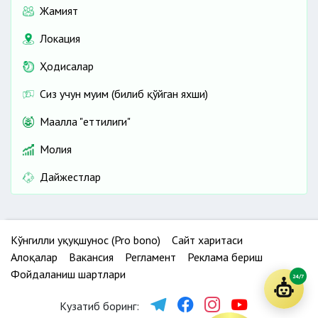
Жамият
Локация
Ҳодисалар
Сиз учун муҳим (билиб қўйган яхши)
Маҳалла "еттилиги"
Молия
Дайжестлар
Кўнгилли ҳуқуқшунос (Pro bono)
Сайт харитаси
Алоқалар
Вакансия
Регламент
Реклама бериш
Фойдаланиш шартлари
24/7
Кузатиб боринг: