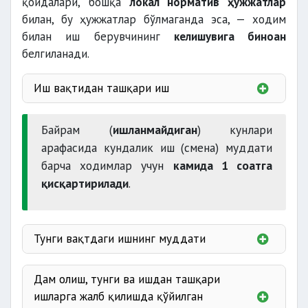
қоидалари, бошқа
локал норматив ҳужжатлар
билан, бу ҳужжатлар бўлмаганда эса, — ходим
билан иш берувчининг
келишувига биноан
белгиланади.
асосий меҳнат
таътилининг
Иш вақтидан ташқари иш
чеклашга
ходимнинг
асос бўлмайди
розилиги билан
Байрам (
ишланмайдиган
) кунлари
мутаносиб равишда ҳақ тўланади
12 соатдан
арафасида кундалик иш (смена) муддати
барча ходимлар учун
камида 1 соатга
ўта оғир ва ўта зарарли ишларда
қисқартирилади
.
йўл
қўйилмайди
ҳар
Тунги вақтдаги ишнинг муддати
бир ходим
22-00 дан
6-00 гача
Дам олиш, тунги ва ишдан ташқари
бир кунда 2 соатдан
ишларга жалб қилишда қўйилган
120 соатдан ортиқ бўлмаслиги