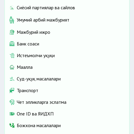
Сиёсий партиялар ва сайлов
Умумий ҳарбий мажбурият
Мажбурий ижро
Банк соҳаси
Истеъмолчи ҳуқуқи
Маҳалла
Суд-ҳуқуқ масалалари
Транспорт
Чет элликларга эслатма
One ID ва ЯИДХП
Божхона масалалари