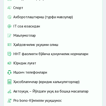
Спорт
Ахборотлаштириш (турфа мавзулар)
IT соҳа юзасидан
Маълумотлар
Ҳайдовчилик ҳуқуқини олиш
ННТ фаолияти бўйича қонунчилик нормалари
Юридик луғат
Ишонч телефонлари
Ҳисоблагичлар (юридик калькуляторлар)
Автоҳуқуқ – Йўлдаги ҳуқуқ ва бошқа масалалар
Pro bono-Кўнгилли ҳуқуқшунос