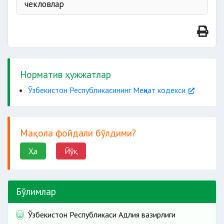
1 соатга қисқартирилади
чекловлар
лозим
розилиги билангина
тақиқланмаган бўлса
йўл қўйилади;
14 ёшга тўлмаган
Норматив ҳужжатлар
боласи
Ўзбекистон Республикасининг Меҳнат кодекси
йўл қўйилмайди
3 ёшга тўлмаган
Мақола фойдали бўлдими?
боласи бор
Ҳа
Йўқ
тиббий хулоса бўлган тақдирдагина
Бўлимлар
18 ёшга
Ўзбекистон Республикаси Адлия вазирлиги