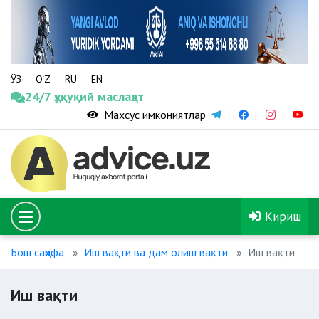
ЎЗ
O‘Z
RU
EN
24/7 ҳуқуқий маслаҳат
Махсус имкониятлар
Кириш
Бош саҳифа
Иш вақти ва дам олиш вақти
Иш вақти
Иш вақти