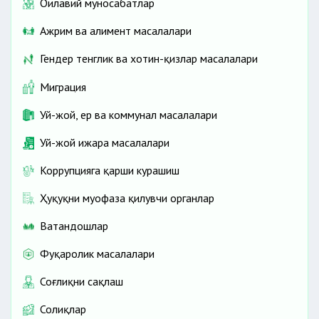
Оилавий муносабатлар
Ажрим ва алимент масалалари
Гендер тенглик ва хотин-қизлар масалалари
Миграция
Уй-жой, ер ва коммунал масалалари
Уй-жой ижара масалалари
Коррупцияга қарши курашиш
Ҳуқуқни муҳофаза қилувчи органлар
Ватандошлар
Фуқаролик масалалари
Соғлиқни сақлаш
Солиқлар