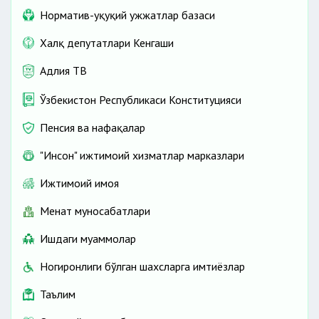
Норматив-ҳуқуқий ҳужжатлар базаси
Халқ депутатлари Кенгаши
Адлия ТВ
Ўзбекистон Республикаси Конституцияси
Пенсия ва нафақалар
"Инсон" ижтимоий хизматлар марказлари
Ижтимоий ҳимоя
Меҳнат муносабатлари
Ишдаги муаммолар
Ногиронлиги бўлган шахсларга имтиёзлар
Таълим