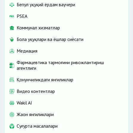
Бепул ҳуқуқий ёрдам ваучери
PSEA
Коммунал хизматлар
Бола ҳуқуқлари ва ёшлар сиёсати
Медиация
Фармацевтика тармоғини ривожлантириш
агентлиги
Қонунчиликдаги янгиликлар
Видео контентлар
Wakil AI
Жаҳон янгиликлари
Cуғурта масалалари