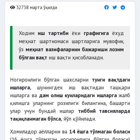
32738 марта ўқилди
Ходим
иш тартиби
ёки
графигига
ёхуд
меҳнат шартномаси шартларига мувофиқ
ўз
меҳнат вазифаларини бажариши лозим
бўлган вақт
иш вақти ҳисобланади.
Ногиронлиги бўлган шахсларни
тунги вақтдаги
ишларга
,
шунингдек иш вақтидан ташқари
ишларга ва
дам олиш кунларидаги ишларга
жалб
қилишга уларнинг розилиги билангина, башарти
улар учун бундай ишлар
тиббий тавсияларда
тақиқланмаган бўлса
, йўл қўйилади.
Ҳомиладор аёлларни ва
14 ёшга тўлмаган боласи
(16 ёшга тўлмаган ногиронлиги бўлган боласи)