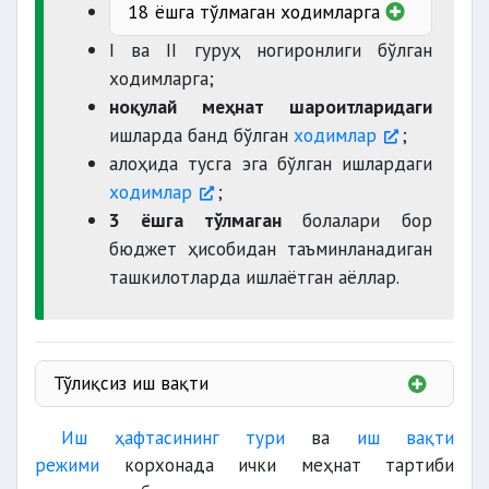
8 соатдан ортиб кетмаслиги
18 ёшга тўлмаган ходимларга
лозим
16 ёшдан 18 ёшгача
I ва II гуруҳ ногиронлиги бўлган
36
ходимларга;
соатдан
ноқулай меҳнат шароитларидаги
15 ёшдан 16 ёшгача
ишларда банд бўлган
ходимлар
;
24
алоҳида тусга эга бўлган ишлардаги
соатдан
ходимлар
;
3 ёшга тўлмаган
болалари бор
ўқувчиларнинг
бюджет ҳисобидан таъминланадиган
ташкилотларда ишлаётган аёллар.
Тўлиқсиз иш вақти
иш вақти энг кўп муддатининг
ярмидан
Ходим
иш берувчи
Иш ҳафтасининг тури
ва
иш вақти
режими
корхонада ички меҳнат тартиби
тўлиқсиз иш куни