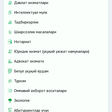
Давлат хизматлари
Интеллектуал мулк
Тадбиркорлик
Шаҳарсозлик масалалари
Нотариат
Юридик хизмат (ҳуқуқий ҳужжат намуналари)
Адвокат хизмати
Бепул ҳуқуқий ёрдам
Туризм
Оммавий ахборот воситалари
Экология
Абитуриентлар учун