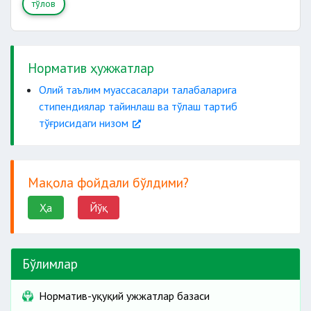
тўлов
Норматив ҳужжатлар
Олий таълим муассасалари талабаларига
стипендиялар тайинлаш ва тўлаш тартиб
тўғрисидаги низом
Мақола фойдали бўлдими?
Ҳа
Йўқ
Бўлимлар
Норматив-ҳуқуқий ҳужжатлар базаси