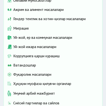
Оилавий муносабатлар
Ажрим ва алимент масалалари
Гендер тенглик ва хотин-қизлар масалалари
Миграция
Уй-жой, ер ва коммунал масалалари
Уй-жой ижара масалалари
Коррупцияга қарши курашиш
Ватандошлар
Фуқаролик масалалари
Ҳуқуқни муҳофаза қилувчи органлар
Умумий ҳарбий мажбурият
Сиёсий партиялар ва сайлов