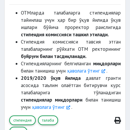
86 балл ва ундан юқори
давлат гранти,
ОТМларда талабаларга стипендиялар
20 фоизга оширилган
тайинлаш учун ҳар бир ўқув йилида ўқув
ишлари бўйича проректор раислигида
қониқарли
стипендия комиссияси ташкил этилади.
71 баллдан
Стипендия комиссияси тавсия этган
кам
битирувчи курс
талабаларнинг рўйхати ОТМ ректорининг
стипендиянинг базавий миқдорида
талабалари
буйруғи билан тасдиқланади.
Стипендияларнинг белгиланган
миқдорлари
30 фоизи
билан танишиш учун
ҳаволага ўтинг
.
қониқарли
2019/2020 ўқув йилида
давлат гранти
71 баллдан кам
базавий стипендияга нисбатан 20 фоизга
асосида таълим олаётган битирувчи курс
оширилади;
талабаларига тўланадиган
фанлардан 30 фоиз
стипендиялар миқдорлари
билан танишиш
ва ундан ортиқ
учун
ҳаволага ўтинг
.
стипендия
талаба
стипендия тайинланмайди