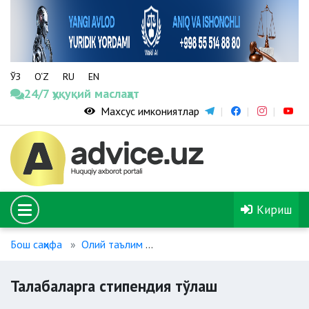
ЎЗ
O‘Z
RU
EN
24/7 ҳуқуқий маслаҳат
Махсус имкониятлар
Кириш
Бош саҳифа
Олий таълим
Талабаларга стипендия тўлаш
Талабаларга стипендия тўлаш