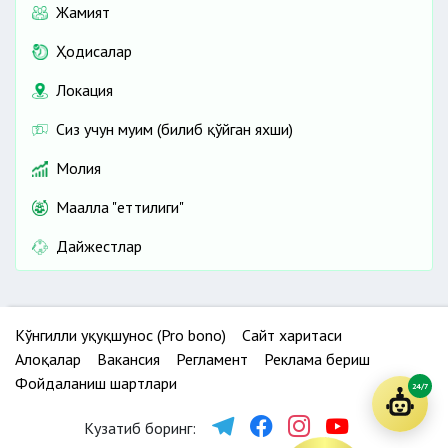
Жамият
Ҳодисалар
Локация
Сиз учун муҳим (билиб қўйган яхши)
Молия
Маҳалла "еттилиги"
Дайжестлар
Кўнгилли ҳуқуқшунос (Pro bono)
Сайт харитаси
Алоқалар
Вакансия
Регламент
Реклама бериш
Фойдаланиш шартлари
24/7
Кузатиб боринг: