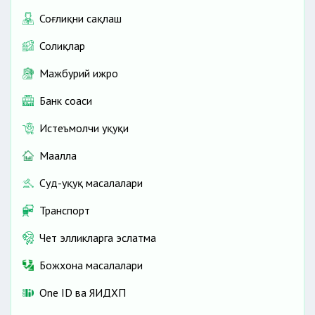
Соғлиқни сақлаш
Солиқлар
Мажбурий ижро
Банк соҳаси
Истеъмолчи ҳуқуқи
Маҳалла
Суд-ҳуқуқ масалалари
Транспорт
Чет элликларга эслатма
Божхона масалалари
One ID ва ЯИДХП