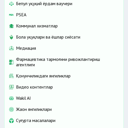
Бепул ҳуқуқий ёрдам ваучери
PSEA
Коммунал хизматлар
Бола ҳуқуқлари ва ёшлар сиёсати
Медиация
Фармацевтика тармоғини ривожлантириш
агентлиги
Қонунчиликдаги янгиликлар
Видео контентлар
Wakil AI
Жаҳон янгиликлари
Cуғурта масалалари