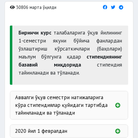
30806 марта ўқилди
Биринчи курс
талабаларига ўқув йилининг
1-семестри якуни бўйича фанлардан
ўзлаштириш кўрсаткичлари (баҳолари)
маълум бўлгунга қадар
стипендиянинг
базавий миқдорида
стипендия
тайинланади ва тўланади.
Аввалги ўқув семестри натижаларига
кўра стипендиялар қуйидаги тартибда
тайинланади ва тўланади
аъло
2020 йил 1 февралдан