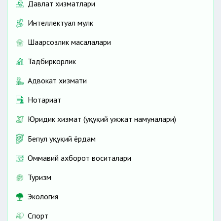
Давлат хизматлари
Интеллектуал мулк
Шаҳарсозлик масалалари
Тадбиркорлик
Адвокат хизмати
Нотариат
Юридик хизмат (ҳуқуқий ҳужжат намуналари)
Бепул ҳуқуқий ёрдам
Оммавий ахборот воситалари
Туризм
Экология
Спорт