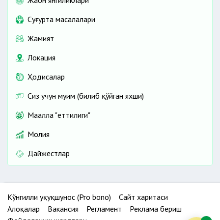
Жаҳон янгиликлари
Cуғурта масалалари
Жамият
Локация
Ҳодисалар
Сиз учун муҳим (билиб қўйган яхши)
Маҳалла "еттилиги"
Молия
Дайжестлар
Кўнгилли ҳуқуқшунос (Pro bono)
Сайт харитаси
Алоқалар
Вакансия
Регламент
Реклама бериш