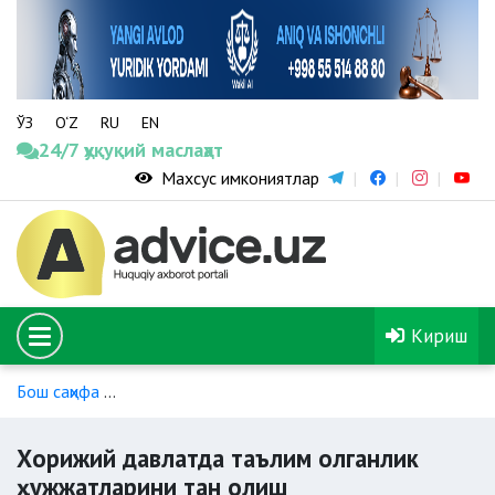
ЎЗ
O‘Z
RU
EN
24/7 ҳуқуқий маслаҳат
Махсус имкониятлар
Кириш
Бош саҳифа
Хорижий давлатда таълим олганлик ҳужжатлар
Хорижий давлатда таълим олганлик
ҳужжатларини тан олиш