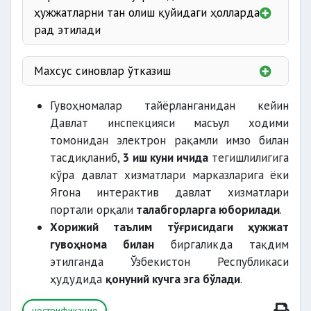
фаолият
ҳужжатларни тан олиш қуйидаги ҳолларда
томонидан берилган ҳужжатнинг
ўша
миқдорида
юритаётган хорижий таълим
ҳужжат
рад этилади
давлат томонидан тан олинган бўлиши
;
муассасаларида таълим олган
сканер қилиниб
pdf форматида
хорижий таълим тўғрисидаги ҳужжат
талабгорларнинг ҳужжатлари
Махсус синовлар ўтказиш
беришга асос бўлган таълим
стандартларининг ёки таълим
Гувоҳномалар тайёрланганидан кейин
дастурларининг Ўзбекистон Республикасида
Ўзбекистон Республикаси давлат тилига
Давлат инспекцияси масъул ходими
амалда бўлган
давлат таълим стандартлари
таржима қилинган нотариал тасдиқланган
томонидан электрон рақамли имзо билан
ва таълим дастурларига мувофиқлиги
;
рdf форматида
тасдиқланиб,
3 иш куни ичида
тегишлилигига
Ўзбекистон Республикаси ва хорижий
кўра давлат хизматлари марказларига ёки
таълим тўғрисида ҳужжатни берган
Ягона интерактив давлат хизматлари
давлатнинг таълим тизимига қўйилган
портали орқали
талабгорларга юборилади
.
биринчи 1 000
умумий талабларнинг мослиги
.
Хорижий таълим тўғрисидаги ҳужжат
ўринни эгаллаган хорижий олий таълим
гувоҳнома билан
биргаликда тақдим
муассасаларида таълим олган
этилганда Ўзбекистон Республикаси
талабгорларнинг ҳужжатлари
ҳудудида
қонуний кучга эга бўлади
.
нострификация