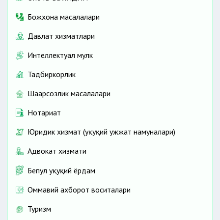
Божхона масалалари
Давлат хизматлари
Интеллектуал мулк
Тадбиркорлик
Шаҳарсозлик масалалари
Нотариат
Юридик хизмат (ҳуқуқий ҳужжат намуналари)
Адвокат хизмати
Бепул ҳуқуқий ёрдам
Оммавий ахборот воситалари
Туризм