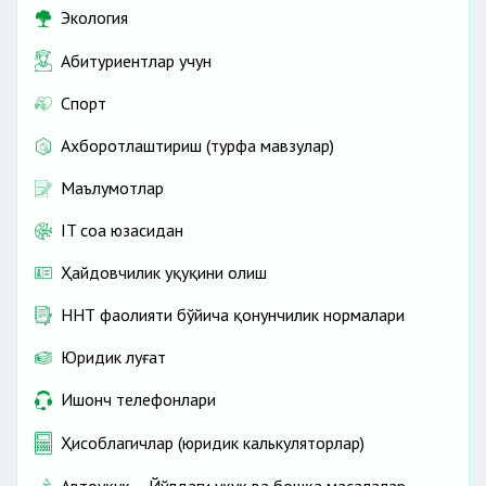
Экология
Абитуриентлар учун
Спорт
Ахборотлаштириш (турфа мавзулар)
Маълумотлар
IT соҳа юзасидан
Ҳайдовчилик ҳуқуқини олиш
ННТ фаолияти бўйича қонунчилик нормалари
Юридик луғат
Ишонч телефонлари
Ҳисоблагичлар (юридик калькуляторлар)