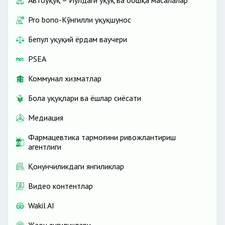
Автоҳуқуқ – Йўлдаги ҳуқуқ ва бошқа масалалар
Pro bono-Кўнгилли ҳуқуқшунос
Бепул ҳуқуқий ёрдам ваучери
PSEA
Коммунал хизматлар
Бола ҳуқуқлари ва ёшлар сиёсати
Медиация
Фармацевтика тармоғини ривожлантириш
агентлиги
Қонунчиликдаги янгиликлар
Видео контентлар
Wakil AI