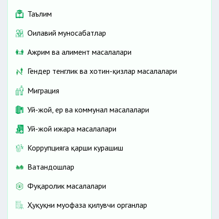
талабгорларнинг ҳужжатлари
Таълим
Оилавий муносабатлар
Ажрим ва алимент масалалари
Гендер тенглик ва хотин-қизлар масалалари
Миграция
Уй-жой, ер ва коммунал масалалари
Уй-жой ижара масалалари
Коррупцияга қарши курашиш
Ватандошлар
Фуқаролик масалалари
Ҳуқуқни муҳофаза қилувчи органлар