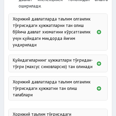
оширилади.
Хорижий давлатларда таълим олганлик
тўғрисидаги ҳужжатларни тан олиш
бўйича давлат хизматини кўрсатганлик
учун қуйидаги миқдорда йиғим
ундирилади
ўрта махсус ва касб-ҳунар (профессионал)
таълими бўйича
Қуйидагиларнинг ҳужжатлари тўғридан-
икки баравари
тўғри (махсус синовларсиз) тан олинади
олий таълим, кадрларни қайта тайёрлаш ва
малака ошириш таълими бўйича
Хорижий давлатларда таълим олганлик
уч баравари
тўғрисидаги ҳужжатни тан олиш
талаблари
хорижий таълим тўғрисидаги ҳужжатни
I ва II гуруҳ
алоҳида бўлинмалари
Хорижий таълим тўғрисидаги
берган таълим муассасаси ва ушбу муассаса
50 фоиз