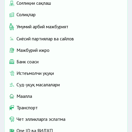
Соғлиқни сақлаш
Солиқлар
Умумий ҳарбий мажбурият
Сиёсий партиялар ва сайлов
Мажбурий ижро
Банк соҳаси
Истеъмолчи ҳуқуқи
Суд-ҳуқуқ масалалари
Маҳалла
Транспорт
Чет элликларга эслатма
One ID ва ЯИДХП