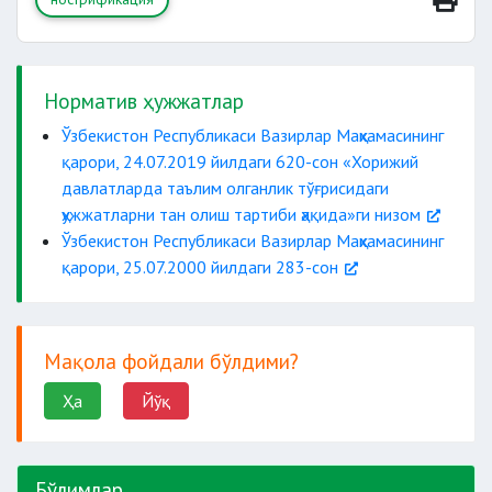
Норматив ҳужжатлар
Ўзбекистон Республикаси Вазирлар Маҳкамасининг
1992 йил 1 январгача
қарори, 24.07.2019 йилдаги 620-сон «Хорижий
3 йилдан кам бўлса
давлатларда таълим олганлик тўғрисидаги
240 дан
ҳужжатларни тан олиш тартиби ҳақида»ги низом
кам кредит
Европа
Ўзбекистон Республикаси Вазирлар Маҳкамасининг
1
қарори, 25.07.2000 йилдаги 283-сон
ассоциациясининг
йилдан кам бўлса
тўлақонли аъзолари
Мақола фойдали бўлдими?
Ҳа
Йўқ
3
йилдан кам бўлса
Бўлимлар