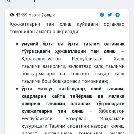
43469 марта ўқилди
Ҳужжатларни тан олиш қуйидаги органлар
томонидан амалга оширилади:
умумий ўрта ва ўрта таълим олганлик
тўғрисидаги ҳужжатларни тан олиш
—
Қорақалпоғистон Республикаси Халқ
таълими вазирлиги, вилоятлар халқ таълими
бошқармалари ва Тошкент шаҳар халқ
таълими бош бошқармаси томонидан;
ўрта махсус, касб-ҳунар, олий таълим,
кадрларни қайта тайёрлаш ва малака
ошириш таълими олганлик тўғрисидаги
ҳужжатларни тан олиш
— Ўзбекистон
Республикаси Вазирлар Маҳкамаси
ҳузуридаги Таълим сифатини назорат қилиш
давлат инспекцияси томонидан амалга