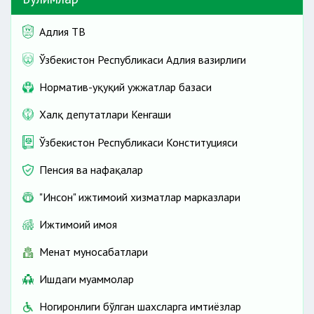
Адлия ТВ
Ўзбекистон Республикаси Адлия вазирлиги
Норматив-ҳуқуқий ҳужжатлар базаси
Халқ депутатлари Кенгаши
аккредитация қилинган таълим
муассасаларида
таълим олган
Ўзбекистон Республикаси Конституцияси
талабгорларнинг ҳужжатлари
Пенсия ва нафақалар
"Инсон" ижтимоий хизматлар марказлари
Ижтимоий ҳимоя
Меҳнат муносабатлари
вазирликлари ва
Ишдаги муаммолар
идоралари томонидан ажратилган
Ногиронлиги бўлган шахсларга имтиёзлар
маблағлар ҳисобига таълим олган