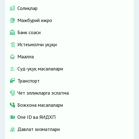
Солиқлар
Мажбурий ижро
Банк соҳаси
Истеъмолчи ҳуқуқи
Маҳалла
Суд-ҳуқуқ масалалари
Транспорт
Чет элликларга эслатма
Божхона масалалари
One ID ва ЯИДХП
Давлат хизматлари