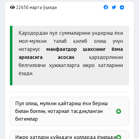
22650 марта ўқилди
Қарздордан пул суммаларини ундириш ёки
мол-мулкни талаб қилиб олиш учун
нотариус
манфаатдор шахснинг ёзма
аризасига асосан
қарздорликни
белгиловчи ҳужжатларга ижро хатларини
ёзади.
Пул олиш, мулкни қайтариш ёки бериш
билан боғлиқ нотариал тасдиқланган
битимлар
Ижро хатлари қуйидаги ҳолларда ёзилади