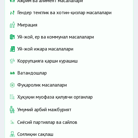
Ажрим ва алимент масалалари
Гендер тенглик ва хотин-қизлар масалалари
Миграция
Уй-жой, ер ва коммунал масалалари
Уй-жой ижара масалалари
Коррупцияга қарши курашиш
Ватандошлар
Фуқаролик масалалари
Ҳуқуқни муҳофаза қилувчи органлар
Умумий ҳарбий мажбурият
Сиёсий партиялар ва сайлов
Соғлиқни сақлаш