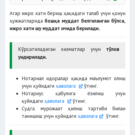
Агар ижро хати бериш ҳақидаги талаб учун қонун
ҳужжатларида
бошқа муддат белгиланган бўлса,
мажбуриятини шубҳасиз тасдиқласа;
ижро хати шу муддат ичида берилади.
3 йилдан ортиқ бўлмаса
Кўрсатиладиган хизматлар учун
тўлов
ундирилади.
Нотариал идоралар ҳақида маълумот олиш
учун қуйидаги
ҳаволага
ўтинг.
Нотариус қабулига ёзилиш учун
қуйидаги
ҳаволага
ўтинг.
Судга мурожаат қилиш тартиби билан
танишиш учун қуйидаги
ҳаволага
ўтинг.