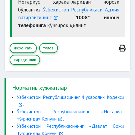
Нотариус ҳаракатларидан норози
бўлсангиз
Ўзбекистон Республикаси Адлия
вазирлигининг
“1008” ишонч
телефонига
қўнғироқ қилинг.
ижро хати
тўлов
қарздорлик
Норматив ҳужжатлар
Ўзбекистон Республикасининг Фуқаролик Кодекси
.
Ўзбекистон Республикасининг «Нотариат
тўғрисида» Қонуни
.
Ўзбекистон Республикасининг «Давлат Божи
Тўғрисида» Қонуни.