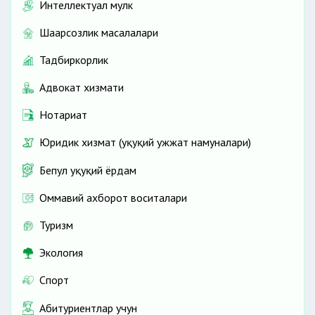
Интеллектуал мулк
Шаҳарсозлик масалалари
Тадбиркорлик
Адвокат хизмати
Нотариат
Юридик хизмат (ҳуқуқий ҳужжат намуналари)
Бепул ҳуқуқий ёрдам
Оммавий ахборот воситалари
Туризм
Экология
Спорт
Абитуриентлар учун