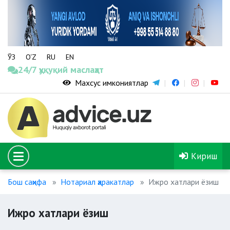
ЎЗ
O‘Z
RU
EN
24/7 ҳуқуқий маслаҳат
Махсус имкониятлар
Кириш
Бош саҳифа
Нотариал ҳаракатлар
Ижро хатлари ёзиш
Ижро хатлари ёзиш