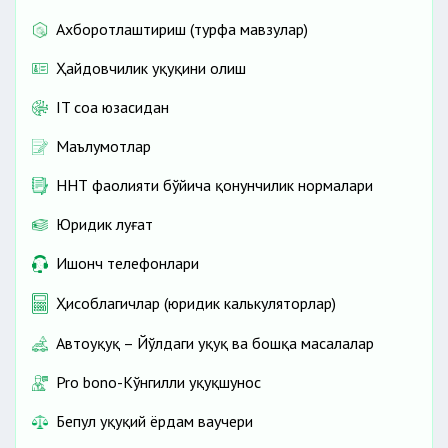
Ахборотлаштириш (турфа мавзулар)
Ҳайдовчилик ҳуқуқини олиш
IT соҳа юзасидан
Маълумотлар
ННТ фаолияти бўйича қонунчилик нормалари
Юридик луғат
Ишонч телефонлари
Ҳисоблагичлар (юридик калькуляторлар)
Автоҳуқуқ – Йўлдаги ҳуқуқ ва бошқа масалалар
Pro bono-Кўнгилли ҳуқуқшунос
Бепул ҳуқуқий ёрдам ваучери