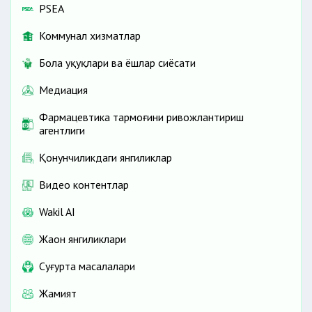
PSEA
Коммунал хизматлар
Бола ҳуқуқлари ва ёшлар сиёсати
Медиация
Фармацевтика тармоғини ривожлантириш
агентлиги
Қонунчиликдаги янгиликлар
Видео контентлар
Wakil AI
Жаҳон янгиликлари
Cуғурта масалалари
Жамият