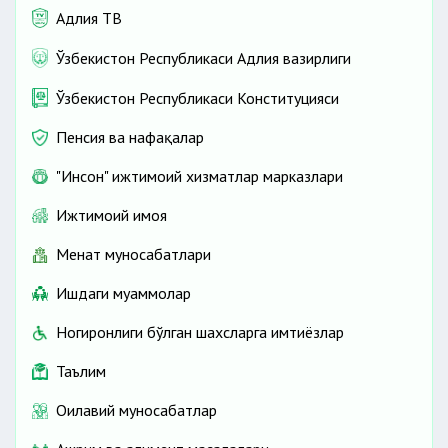
Адлия ТВ
Ўзбекистон Республикаси Адлия вазирлиги
Ўзбекистон Республикаси Конституцияси
Пенсия ва нафақалар
"Инсон" ижтимоий хизматлар марказлари
Ижтимоий ҳимоя
Меҳнат муносабатлари
Ишдаги муаммолар
Ногиронлиги бўлган шахсларга имтиёзлар
Таълим
Оилавий муносабатлар