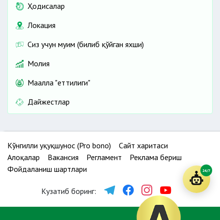
Ҳодисалар
Локация
Сиз учун муҳим (билиб қўйган яхши)
Молия
Маҳалла "еттилиги"
Дайжестлар
Кўнгилли ҳуқуқшунос (Pro bono)
Сайт харитаси
Алоқалар
Вакансия
Регламент
Реклама бериш
Фойдаланиш шартлари
24/7
Кузатиб боринг: