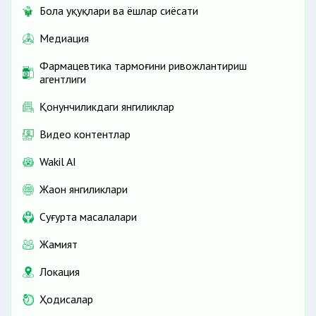
Бола ҳуқуқлари ва ёшлар сиёсати
Медиация
Фармацевтика тармоғини ривожлантириш
агентлиги
Қонунчиликдаги янгиликлар
Видео контентлар
Wakil AI
Жаҳон янгиликлари
Cуғурта масалалари
Жамият
Локация
Ҳодисалар