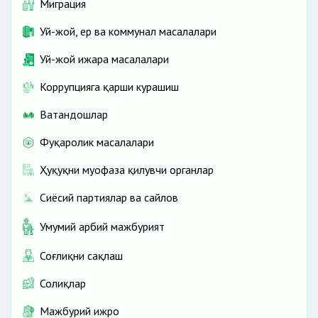
Миграция
Уй-жой, ер ва коммунал масалалари
Уй-жой ижара масалалари
Коррупцияга қарши курашиш
Ватандошлар
Фуқаролик масалалари
Ҳуқуқни муҳофаза қилувчи органлар
Сиёсий партиялар ва сайлов
Умумий ҳарбий мажбурият
Соғлиқни сақлаш
Солиқлар
Мажбурий ижро