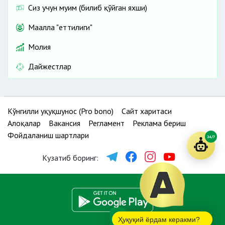
Сиз учун муҳим (билиб қўйган яхши)
Маҳалла "еттилиги"
Молия
Дайжестлар
Кўнгилли ҳуқуқшунос (Pro bono)
Сайт харитаси
Алоқалар
Вакансия
Регламент
Реклама бериш
Фойдаланиш шартлари
24/7
Кузатиб боринг:
Ҳуқуқий ёрдам керакми?