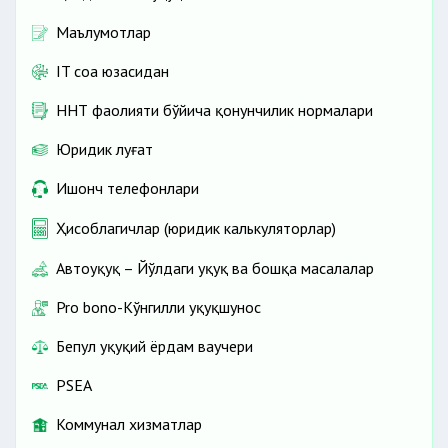
Маълумотлар
IT соҳа юзасидан
ННТ фаолияти бўйича қонунчилик нормалари
Юридик луғат
Ишонч телефонлари
Ҳисоблагичлар (юридик калькуляторлар)
Автоҳуқуқ – Йўлдаги ҳуқуқ ва бошқа масалалар
Pro bono-Кўнгилли ҳуқуқшунос
Бепул ҳуқуқий ёрдам ваучери
PSEA
Коммунал хизматлар