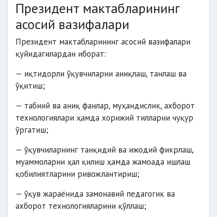
Президент мактабларининг
асосий вазифалари
Президент мактабларининг асосий вазифалари
қуйидагилардан иборат:
— иқтидорли ўқувчиларни аниқлаш, танлаш ва
ўқитиш;
— табиий ва аниқ фанлар, муҳандислик, ахборот
технологиялари ҳамда хорижий тилларни чуқур
ўргатиш;
— ўқувчиларнинг танқидий ва ижодий фикрлаш,
муаммоларни ҳал қилиш ҳамда жамоада ишлаш
қобилиятларини ривожлантириш;
— ўқув жараёнида замонавий педагогик ва
ахборот технологияларини қўллаш;