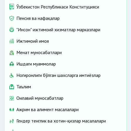
Ўзбекистон Республикаси Конституцияси
Пенсия ва нафақалар
"Инсон" ижтимоий хизматлар марказлари
Ижтимоий ҳимоя
Меҳнат муносабатлари
Ишдаги муаммолар
Ногиронлиги бўлган шахсларга имтиёзлар
Таълим
Оилавий муносабатлар
Ажрим ва алимент масалалари
Гендер тенглик ва хотин-қизлар масалалари