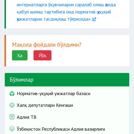
интернатларга ўқувчиларни саралаб олиш ҳамда
қабул қилиш тартибига оид норматив-ҳуқуқий
ҳужжатларни тасдиқлаш тўғрисида»
Мақола фойдали бўлдими?
Ҳа
Йўқ
Бўлимлар
Норматив-ҳуқуқий ҳужжатлар базаси
Халқ депутатлари Кенгаши
Адлия ТВ
Ўзбекистон Республикаси Адлия вазирлиги