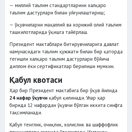
— миллий таълим стандартларини халқаро
таълим дастурлари билан уйғунлаштириш;
— ўқувчиларни маҳаллий ва хорижий олий таълим
ташкилотларида ўқишга тайёрлаш.
Президент мактаблари битирувчиларига давлат
намунасидаги таълим ҳужжати билан бир қаторда
тегишли халқаро таълим дастурлари бўйича
диплом ёки сертификатлар берилиши мумкин.
Қабул квотаси
Ҳар бир Президент мактабига бир ўқув йилида
24 нафар ўқувчи
қабул қилинади. Улар ҳар
бирида 12 нафардан ўқувчи бўлган иккита синфга
тақсимланади.
Қабул тенглик, очиқлик, холислик ва шаффофлик