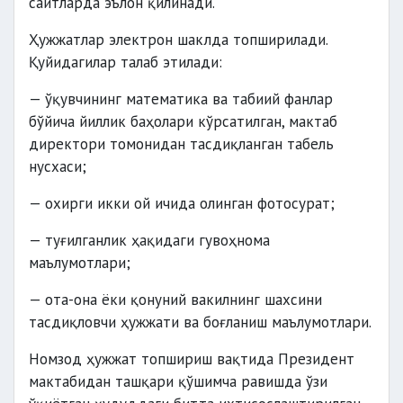
сайтларда эълон қилинади.
Ҳужжатлар электрон шаклда топширилади.
Қуйидагилар талаб этилади:
— ўқувчининг математика ва табиий фанлар
бўйича йиллик баҳолари кўрсатилган, мактаб
директори томонидан тасдиқланган табель
нусхаси;
— охирги икки ой ичида олинган фотосурат;
— туғилганлик ҳақидаги гувоҳнома
маълумотлари;
— ота-она ёки қонуний вакилнинг шахсини
тасдиқловчи ҳужжати ва боғланиш маълумотлари.
Номзод ҳужжат топшириш вақтида Президент
мактабидан ташқари қўшимча равишда ўзи