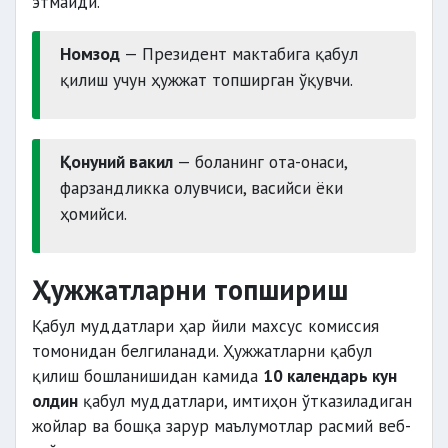
этмайди.
Номзод
— Президент мактабига қабул
қилиш учун ҳужжат топширган ўқувчи.
Қонуний вакил
— боланинг ота-онаси,
фарзандликка олувчиси, васийси ёки
ҳомийси.
Ҳужжатларни топшириш
Қабул муддатлари ҳар йили махсус комиссия
томонидан белгиланади. Ҳужжатларни қабул
қилиш бошланишидан камида
10 календарь кун
олдин
қабул муддатлари, имтиҳон ўтказиладиган
жойлар ва бошқа зарур маълумотлар расмий веб-