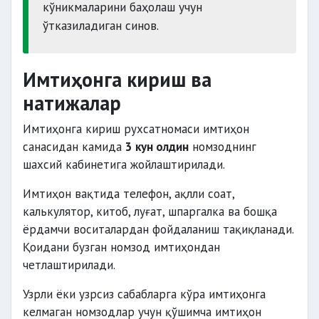
кўникмаларини баҳолаш учун
ўтказиладиган синов.
Имтиҳонга кириш ва
натижалар
Имтиҳонга кириш рухсатномаси имтиҳон
санасидан камида
3 кун олдин
номзоднинг
шахсий кабинетига жойлаштирилади.
Имтиҳон вақтида телефон, ақлли соат,
калькулятор, китоб, луғат, шпаргалка ва бошқа
ёрдамчи воситалардан фойдаланиш тақиқланади.
Қоидани бузган номзод имтиҳондан
четлаштирилади.
Узрли ёки узрсиз сабабларга кўра имтиҳонга
келмаган номзодлар учун қўшимча имтиҳон