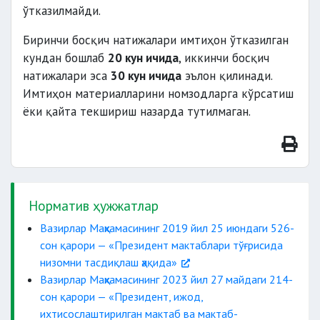
ўтказилмайди.
Биринчи босқич натижалари имтиҳон ўтказилган
кундан бошлаб
20 кун ичида
, иккинчи босқич
натижалари эса
30 кун ичида
эълон қилинади.
Имтиҳон материалларини номзодларга кўрсатиш
ёки қайта текшириш назарда тутилмаган.
Норматив ҳужжатлар
Вазирлар Маҳкамасининг 2019 йил 25 июндаги 526-
сон қарори — «Президент мактаблари тўғрисида
низомни тасдиқлаш ҳақида»
Вазирлар Маҳкамасининг 2023 йил 27 майдаги 214-
сон қарори — «Президент, ижод,
ихтисослаштирилган мактаб ва мактаб-