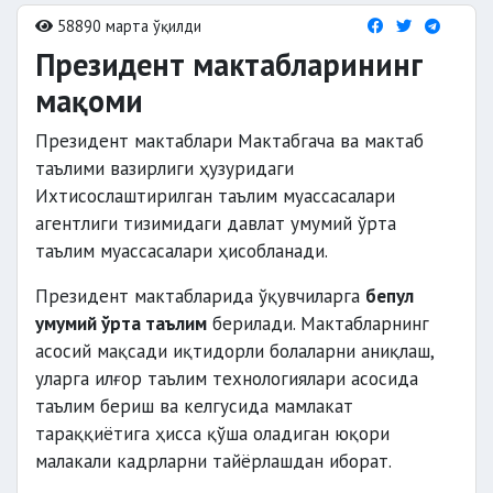
58890 марта ўқилди
Президент мактабларининг
мақоми
Президент мактаблари Мактабгача ва мактаб
таълими вазирлиги ҳузуридаги
Ихтисослаштирилган таълим муассасалари
агентлиги тизимидаги давлат умумий ўрта
таълим муассасалари ҳисобланади.
Президент мактабларида ўқувчиларга
бепул
умумий ўрта таълим
берилади. Мактабларнинг
асосий мақсади иқтидорли болаларни аниқлаш,
уларга илғор таълим технологиялари асосида
таълим бериш ва келгусида мамлакат
тараққиётига ҳисса қўша оладиган юқори
малакали кадрларни тайёрлашдан иборат.