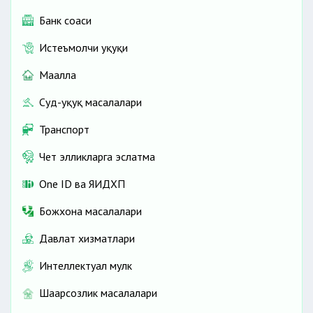
Банк соҳаси
Истеъмолчи ҳуқуқи
Маҳалла
Суд-ҳуқуқ масалалари
Транспорт
Чет элликларга эслатма
One ID ва ЯИДХП
Божхона масалалари
Давлат хизматлари
Интеллектуал мулк
Шаҳарсозлик масалалари