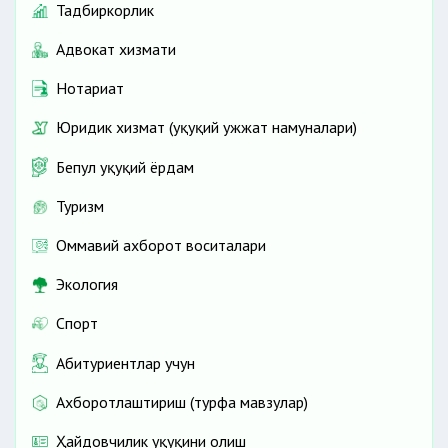
Тадбиркорлик
Адвокат хизмати
Нотариат
Юридик хизмат (ҳуқуқий ҳужжат намуналари)
Бепул ҳуқуқий ёрдам
Туризм
Оммавий ахборот воситалари
Экология
Спорт
Абитуриентлар учун
Ахборотлаштириш (турфа мавзулар)
Ҳайдовчилик ҳуқуқини олиш