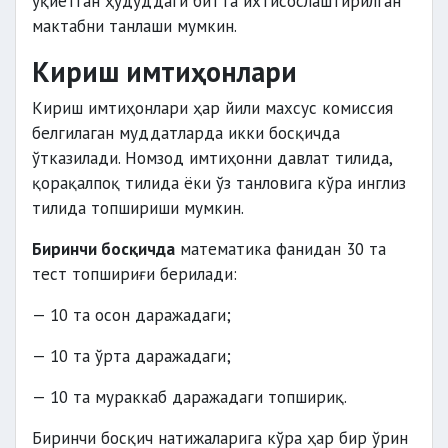
ўқиётган ҳудуддаги битта ихтисослаштирилган
мактабни танлаши мумкин.
Кириш имтиҳонлари
Кириш имтиҳонлари ҳар йили махсус комиссия
белгилаган муддатларда икки босқичда
ўтказилади. Номзод имтиҳонни давлат тилида,
қорақалпоқ тилида ёки ўз танловига кўра инглиз
тилида топшириши мумкин.
Биринчи босқичда
математика фанидан 30 та
тест топшириғи берилади:
— 10 та осон даражадаги;
— 10 та ўрта даражадаги;
— 10 та мураккаб даражадаги топшириқ.
Биринчи босқич натижаларига кўра ҳар бир ўрин