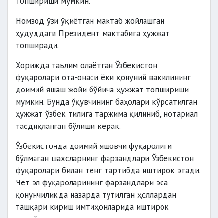
топшириши мумкин.
Номзод ўзи ўқиётган мактаб жойлашган
ҳудуддаги Президент мактабига ҳужжат
топширади.
Хорижда таълим олаётган Ўзбекистон
фуқаролари ота-онаси ёки қонуний вакилининг
доимий яшаш жойи бўйича ҳужжат топшириши
мумкин. Бунда ўқувчининг баҳолари кўрсатилган
ҳужжат ўзбек тилига таржима қилиниб, нотариал
тасдиқланган бўлиши керак.
Ўзбекистонда доимий яшовчи фуқаролиги
бўлмаган шахсларнинг фарзандлари Ўзбекистон
фуқаролари билан тенг тартибда иштирок этади.
Чет эл фуқароларининг фарзандлари эса
қонунчиликда назарда тутилган ҳоллардан
ташқари кириш имтиҳонларида иштирок