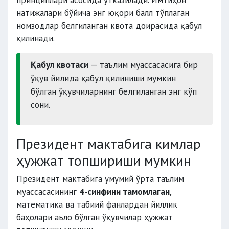
принциплари асосида ўтказилади. Имтиҳон
натижалари бўйича энг юқори балл тўплаган
номзодлар белгиланган квота доирасида қабул
қилинади.
Қабул квотаси
— таълим муассасасига бир
ўқув йилида қабул қилиниши мумкин
бўлган ўқувчиларнинг белгиланган энг кўп
сони.
Президент мактабига кимлар
ҳужжат топшириши мумкин
Президент мактабига умумий ўрта таълим
муассасасининг
4-синфини тамомлаган
,
математика ва табиий фанлардан йиллик
баҳолари аъло бўлган ўқувчилар ҳужжат