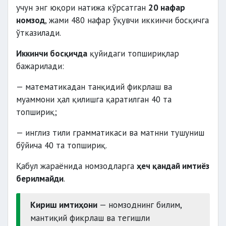
учун энг юқори натижа кўрсатган
20 нафар
номзод
, жами 480 нафар ўқувчи иккинчи босқичга
ўтказилади.
Иккинчи босқичда
қуйидаги топшириқлар
бажарилади:
— математикадан танқидий фикрлаш ва
муаммони ҳал қилишга қаратилган 40 та
топшириқ;
— инглиз тили грамматикаси ва матнни тушуниш
бўйича 40 та топшириқ.
Қабул жараёнида номзодларга
ҳеч қандай имтиёз
берилмайди
.
Кириш имтиҳони
— номзоднинг билим,
мантиқий фикрлаш ва тегишли