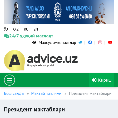
ЎЗ
O‘Z
RU
EN
24/7 ҳуқуқий маслаҳат
Махсус имкониятлар
Кириш
Бош саҳифа
Мактаб таълими
Президент мактаблари
Президент мактаблари