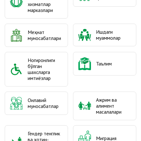
хизматлар
марказлари
Ишдаги
Меҳнат
муаммолар
муносабатлари
Ногиронлиги
Таълим
бўлган
шахсларга
имтиёзлар
Ажрим ва
Оилавий
алимент
муносабатлар
масалалари
Гендер тенглик
Миграция
ва хотин-