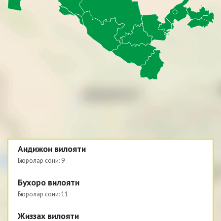
Андижон вилояти
Бюролар сони:
9
Бухоро вилояти
Бюролар сони:
11
Жиззах вилояти