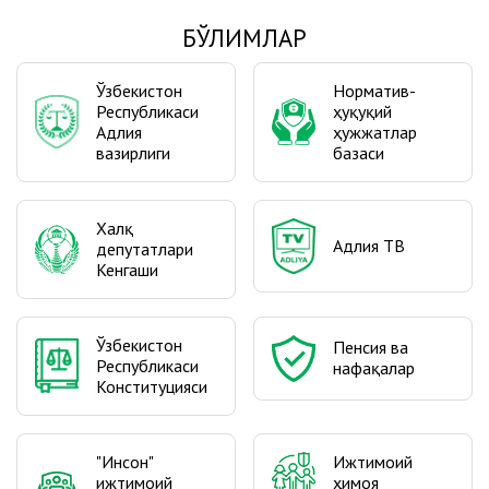
БЎЛИМЛАР
Ўзбекистон
Норматив-
Республикаси
ҳуқуқий
Адлия
ҳужжатлар
вазирлиги
базаси
Халқ
Адлия ТВ
депутатлари
Кенгаши
Ўзбекистон
Пенсия ва
Республикаси
нафақалар
Конституцияси
"Инсон"
Ижтимоий
ижтимоий
ҳимоя