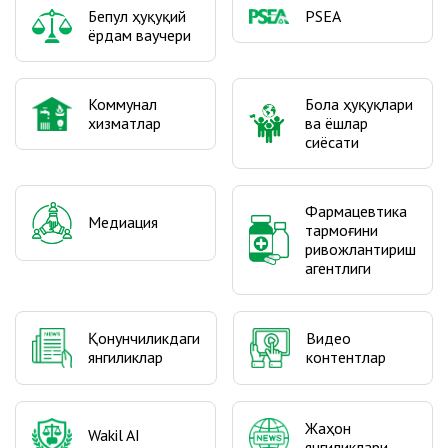
Бепул ҳуқуқий
PSEA
ёрдам ваучери
Коммунал
Бола ҳуқуқлари
хизматлар
ва ёшлар
сиёсати
Фармацевтика
Медиация
тармоғини
ривожлантириш
агентлиги
Видео
Қонунчиликдаги
контентлар
янгиликлар
Жаҳон
Wakil AI
янгиликлари