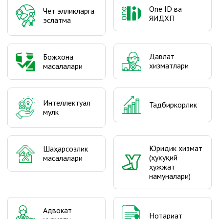
One ID ва
Чет элликларга
ЯИДХП
эслатма
Давлат
Божхона
хизматлари
масалалари
Интеллектуал
Тадбиркорлик
мулк
Юридик хизмат
Шаҳарсозлик
(ҳуқуқий
масалалари
ҳужжат
намуналари)
Адвокат
Нотариат