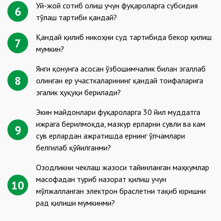
Уй-жой сотиб олиш учун фуқароларга субсидия
6
тўлаш тартиби қандай?
Қандай қилиб никоҳни суд тартибида бекор қилиш
7
мумкин?
Янги қонунга асосан ўзбошимчалик билан эгаллаб
8
олинган ер участкаларининг қандай тоифаларига
эгалик ҳуқуқи берилади?
Экин майдонлари фуқароларга 30 йил муддатга
ижрага берилмоқда, мазкур ерларни сувли ва кам
9
сув ерлардан ажратишда ернинг ўлчамлари
белгилаб қўйилганми?
Озодликни чеклаш жазоси тайинланган маҳкумлар
масофадан туриб назорат қилиш учун
10
мўлжалланган электрон браслетни тақиб юришни
рад қилиши мумкинми?