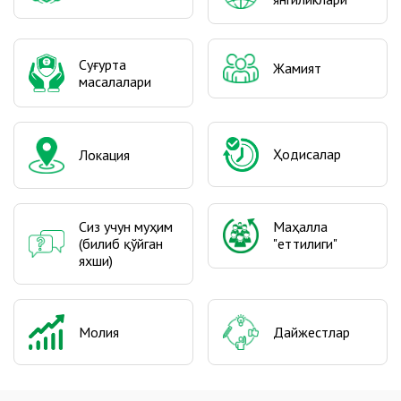
Cуғурта
Жамият
масалалари
Ҳодисалар
Локация
Сиз учун муҳим
Маҳалла
(билиб қўйган
"еттилиги"
яхши)
Молия
Дайжестлар