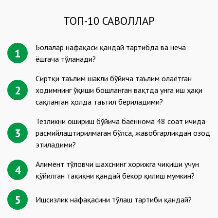
ТОП-10 САВОЛЛАР
Болалар нафақаси қандай тартибда ва неча
1
ёшгача тўланади?
Сиртқи таълим шакли бўйича таълим олаётган
2
ходимнинг ўқиши бошланган вақтда унга иш ҳақи
сақланган ҳолда таътил бериладими?
Тезликни ошириш бўйича баённома 48 соат ичида
3
расмийлаштирилмаган бўлса, жавобгарликдан озод
этиладими?
Алимент тўловчи шахснинг хорижга чиқиши учун
4
қўйилган тақиқни қандай бекор қилиш мумкин?
5
Ишсизлик нафақасини тўлаш тартиби қандай?