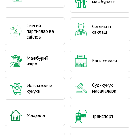
мажбурият
Сиёсий
Соғлиқни
партиялар ва
сақлаш
сайлов
Мажбурий
Банк соҳаси
ижро
Суд-ҳуқуқ
Истеъмолчи
масалалари
ҳуқуқи
Маҳалла
Транспорт