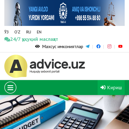
ЎЗ
O‘Z
RU
EN
24/7 ҳуқуқий маслаҳат
Махсус имкониятлар
Кириш