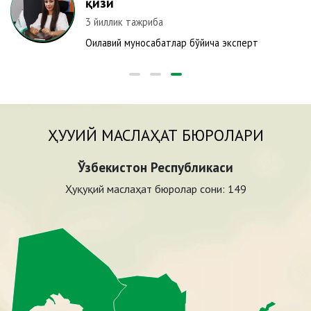
қизи
3 йиллик тажриба
Оилавий муносабатлар бўйича эксперт
ҲУҚУҚИЙ МАСЛАҲАТ БЮРОЛАРИ
Ўзбекистон Республикаси
Ҳуқуқий маслаҳат бюролар сони:
149