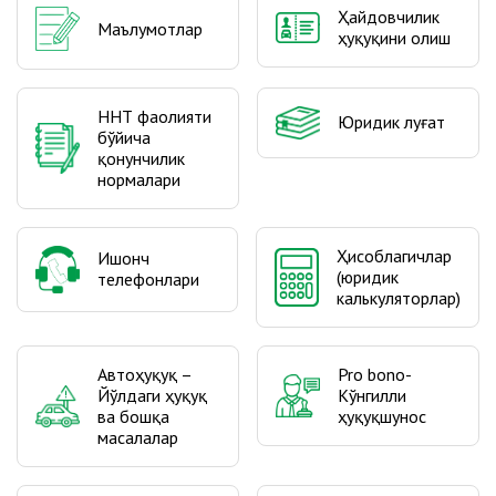
Ҳайдовчилик
Маълумотлар
ҳуқуқини олиш
ННТ фаолияти
Юридик луғат
бўйича
қонунчилик
нормалари
Ҳисоблагичлар
Ишонч
(юридик
телефонлари
калькуляторлар)
Автоҳуқуқ –
Pro bono-
Йўлдаги ҳуқуқ
Кўнгилли
ва бошқа
ҳуқуқшунос
масалалар