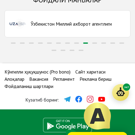
Тошкент шаҳри
Бюролар сони:
11
Ўзбекистон Миллий ахборот агентлиги
Фарғона вилояти
Бюролар сони:
17
Хоразм вилояти
Бюролар сони:
9
Қашқадарё вилояти
Кўнгилли ҳуқуқшунос (Pro bono)
Сайт харитаси
Бюролар сони:
12
Алоқалар
Вакансия
Регламент
Реклама бериш
Фойдаланиш шартлари
Қорақалпоғистон Республикаси
24/7
Бюролар сони:
8
Кузатиб боринг: