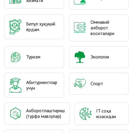
хизмати
Оммавий
Бепул ҳуқуқий
ахборот
ёрдам
воситалари
Туризм
Экология
Абитуриентлар
Спорт
учун
Ахборотлаштириш
IT соҳа
(турфа мавзулар)
юзасидан