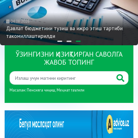
04.08.2026
Давлат бюджетини тузиш ва ижро этиш тартиби
такомиллаштирилди
ЎЗИНГИЗНИ ҚИЗИҚТИРГАН САВОЛГА
ЖАВОБ ТОПИНГ
Масалан:
Пенсияга чиқиш
,
Меҳнат таътили