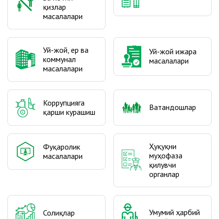
қизлар
масалалари
Уй-жой, ер ва
Уй-жой ижара
коммунал
масалалари
масалалари
Коррупцияга
Ватандошлар
қарши курашиш
Ҳуқуқни
Фуқаролик
муҳофаза
масалалари
қилувчи
органлар
Умумий ҳарбий
Солиқлар