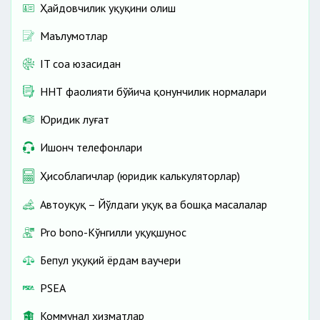
Ҳайдовчилик ҳуқуқини олиш
Маълумотлар
IT соҳа юзасидан
ННТ фаолияти бўйича қонунчилик нормалари
Юридик луғат
Ишонч телефонлари
Ҳисоблагичлар (юридик калькуляторлар)
Автоҳуқуқ – Йўлдаги ҳуқуқ ва бошқа масалалар
Pro bono-Кўнгилли ҳуқуқшунос
Бепул ҳуқуқий ёрдам ваучери
PSEA
Коммунал хизматлар