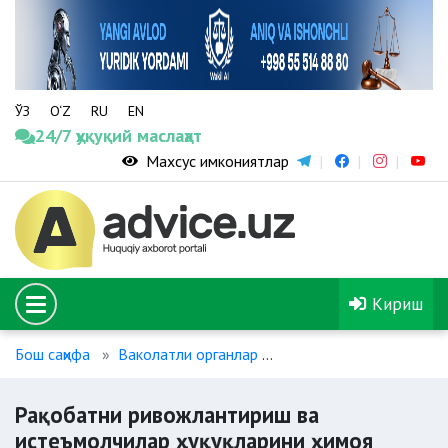
ЎЗ
O‘Z
RU
EN
24/7 ҳуқуқий маслаҳат
Махсус имкониятлар
Кириш
Бош саҳифа
Ваколатли органлар
Рақобатни ривожлантир
Рақобатни ривожлантириш ва
истеъмолчилар ҳуқуқларини ҳимоя