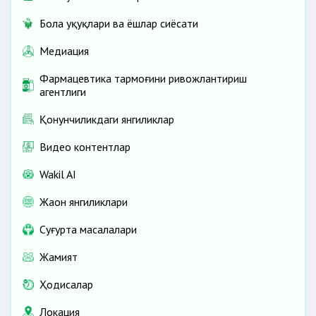
Бола ҳуқуқлари ва ёшлар сиёсати
Медиация
Фармацевтика тармоғини ривожлантириш
агентлиги
Қонунчиликдаги янгиликлар
Видео контентлар
Wakil AI
Жаҳон янгиликлари
Cуғурта масалалари
Жамият
Ҳодисалар
Локация