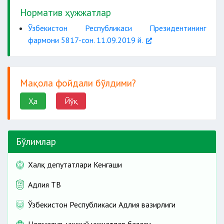
Норматив ҳужжатлар
Ўзбекистон Республикаси Президентининг
реализация
фармони 5817-сон. 11.09.2019 й.
ҳуқуқи бузилиши
қилиш ҳолати аниқланганда:
сабабларини таҳлил қилиш
Мақола фойдали бўлдими?
Ҳа
Йўқ
Бўлимлар
Халқ депутатлари Кенгаши
мажбурий бўлган
Адлия ТВ
реклама бозорини тартибга солиш;
кўрсатмалар киритиш;
Ўзбекистон Республикаси Адлия вазирлиги