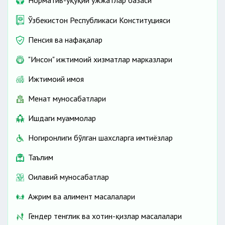
Норматив-ҳуқуқий ҳужжатлар базаси
фуқаролик жамияти
институтлари
Ўзбекистон Республикаси Конституцияси
Пенсия ва нафақалар
лицензиянинг (рухсат
"Инсон" ижтимоий хизматлар марказлари
берувчи ҳужжатларнинг) амал
Ижтимоий ҳимоя
қилишини тўхтатиб туриш, тугатиш
нарх шаклланиши
(бекор қилиш)
Меҳнат муносабатлари
механизмларини ўрганиш;
Ишдаги муаммолар
Ногиронлиги бўлган шахсларга имтиёзлар
хорижий
Таълим
ташкилотлар билан ҳамкорлик
қилиш.
Оилавий муносабатлар
Ажрим ва алимент масалалари
судларга
Гендер тенглик ва хотин-қизлар масалалари