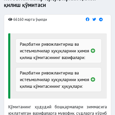
қилиш қўмитаси
66160 марта ўқилди
Рақобатни ривожлантириш ва
истеъмолчилар ҳуқуқларини ҳимоя
қилиш қўмитасининг вазифалари:
Рақобатни ривожлантириш ва
истеъмолчилар ҳуқуқларини ҳимоя
ягона давлат
қилиш қўмитасининг ҳуқуқлари:
сиёсатини ишлаб чиқиш
Қўмитанинг ҳудудий бошқармалари зиммасига
ижрочиси ва сотувчиси
юклатилган вазифаларга мувофиқ судларга кўриб