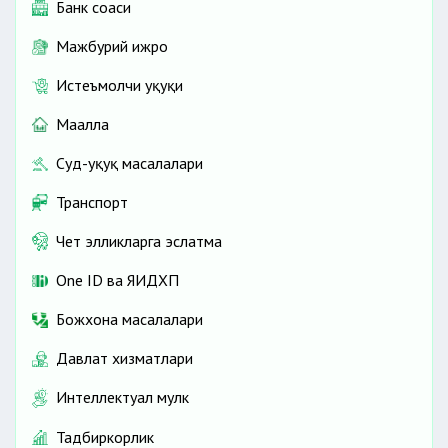
Банк соҳаси
Мажбурий ижро
Истеъмолчи ҳуқуқи
Маҳалла
Суд-ҳуқуқ масалалари
Транспорт
Чет элликларга эслатма
One ID ва ЯИДХП
Божхона масалалари
Давлат хизматлари
Интеллектуал мулк
Тадбиркорлик