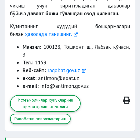
тўғрисидаги ҳаққоний ва тўлиқ
чиқиш учун киритиладиган даъволар
бўйича
давлат божи тўлашдан озод қилинган.
маълумотларни
экспертизадан
Қўмитанинг ҳудудий бошқармалари
(тестдан) ўтказилишини ташкил
билан
ҳаволада танишинг.
қилиш;
истеъмолчилик билими ва
Манзил:
100128, Тошкент ш., Лабзак кўчаси,
саводхонлигини
3
Тел.:
1159
риоя
Веб-сайт:
raqobat.gov.uz
қилинишини ўрганиш;
e-xat:
antimon@exat.uz
e-mail:
info@antimon.gov.uz
ёрдам кўрсатиш;
Истеъмолчилар ҳуқуқларини
ҳимоя қилиш агентлиги
Рақобатни ривожлантириш
давлат назоратини амалга ошириш,
текширишлар ўтказиш;