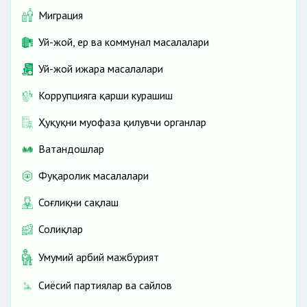
аризалар билан мурожаат қилиш;
Миграция
Уй-жой, ер ва коммунал масалалари
Уй-жой ижара масалалари
Коррупцияга қарши курашиш
Ҳуқуқни муҳофаза қилувчи органлар
материалларни бепул олиш.
Ватандошлар
Фуқаролик масалалари
Соғлиқни сақлаш
Солиқлар
Умумий ҳарбий мажбурият
Сиёсий партиялар ва сайлов