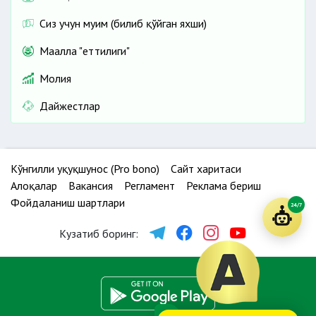
Сиз учун муҳим (билиб қўйган яхши)
Маҳалла "еттилиги"
Молия
Дайжестлар
Кўнгилли ҳуқуқшунос (Pro bono)
Сайт харитаси
Алоқалар
Вакансия
Регламент
Реклама бериш
Фойдаланиш шартлари
24/7
Кузатиб боринг: