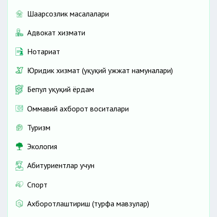
Шаҳарсозлик масалалари
Адвокат хизмати
Нотариат
Юридик хизмат (ҳуқуқий ҳужжат намуналари)
Бепул ҳуқуқий ёрдам
Оммавий ахборот воситалари
Туризм
Экология
Абитуриентлар учун
Спорт
Ахборотлаштириш (турфа мавзулар)