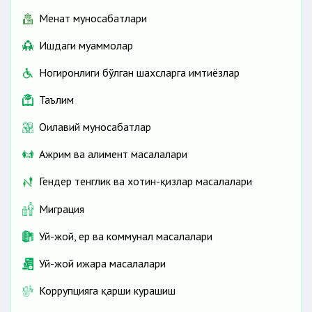
Меҳнат муносабатлари
Ишдаги муаммолар
Ногиронлиги бўлган шахсларга имтиёзлар
Таълим
Оилавий муносабатлар
Ажрим ва алимент масалалари
Гендер тенглик ва хотин-қизлар масалалари
Миграция
Уй-жой, ер ва коммунал масалалари
Уй-жой ижара масалалари
Коррупцияга қарши курашиш