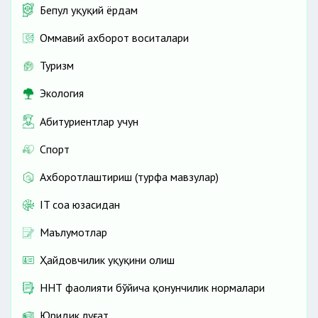
Бепул ҳуқуқий ёрдам
Оммавий ахборот воситалари
Туризм
Экология
Абитуриентлар учун
Спорт
Ахборотлаштириш (турфа мавзулар)
IT соҳа юзасидан
Маълумотлар
Ҳайдовчилик ҳуқуқини олиш
ННТ фаолияти бўйича қонунчилик нормалари
Юридик луғат