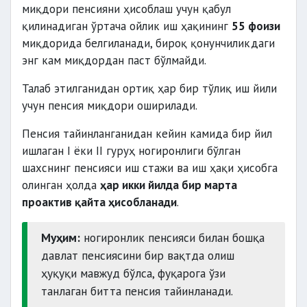
миқдори пенсияни ҳисоблаш учун қабул
қилинадиган ўртача ойлик иш ҳақининг
55 фоизи
миқдорида белгиланади, бироқ қонунчиликдаги
энг кам миқдордан паст бўлмайди.
Талаб этилганидан ортиқ ҳар бир тўлиқ иш йили
учун пенсия миқдори оширилади.
Пенсия тайинланганидан кейин камида бир йил
ишлаган I ёки II гуруҳ ногиронлиги бўлган
шахснинг пенсияси иш стажи ва иш ҳақи ҳисобга
олинган ҳолда
ҳар икки йилда бир марта
проактив қайта ҳисобланади
.
Муҳим:
ногиронлик пенсияси билан бошқа
давлат пенсиясини бир вақтда олиш
ҳуқуқи мавжуд бўлса, фуқарога ўзи
танлаган битта пенсия тайинланади.