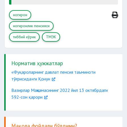
ногирон
ногиронлик пенсияси
тиббий кўрик
ТМЭК
Норматив ҳужжатлар
«Фуқароларнинг давлат пенсия таъминоти
тўғрисида»ги Қонун
Вазирлар Маҳкамасининг 2022 йил 13 октябрдаги
592-сон қарори
Мақола фойдали бўлдими?