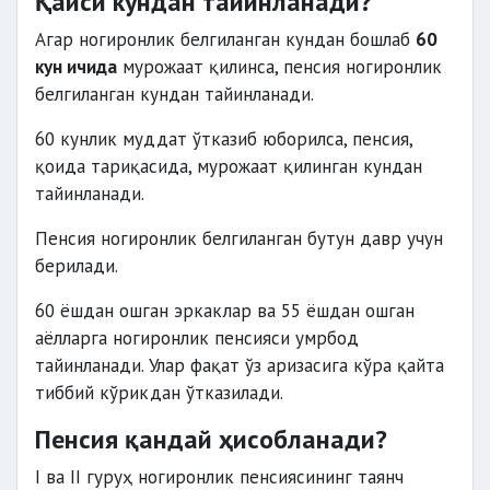
Қайси кундан тайинланади?
Агар ногиронлик белгиланган кундан бошлаб
60
кун ичида
мурожаат қилинса, пенсия ногиронлик
белгиланган кундан тайинланади.
60 кунлик муддат ўтказиб юборилса, пенсия,
қоида тариқасида, мурожаат қилинган кундан
тайинланади.
Пенсия ногиронлик белгиланган бутун давр учун
берилади.
60 ёшдан ошган эркаклар ва 55 ёшдан ошган
аёлларга ногиронлик пенсияси умрбод
тайинланади. Улар фақат ўз аризасига кўра қайта
тиббий кўрикдан ўтказилади.
Пенсия қандай ҳисобланади?
I ва II гуруҳ ногиронлик пенсиясининг таянч