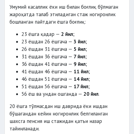
Умумий касаллик ёки иш билан боғлиқ бўлмаган
жароҳатда талаб этиладиган стаж ногиронлик
бошланган пайтдаги ёшга боғлиқ:
23 ёшга қадар —
2 йил
;
23 ёшдан 26 ёшгача —
3 йил
;
26 ёшдан 31 ёшгача —
5 йил
;
31 ёшдан 36 ёшгача —
7 йил
;
36 ёшдан 41 ёшгача —
9 йил
;
41 ёшдан 46 ёшгача —
11 йил
;
46 ёшдан 51 ёшгача —
14 йил
;
51 ёшдан 56 ёшгача —
17 йил
;
56 ёш ва ундан ошганда —
20 йил
.
20 ёшга тўлмасдан иш даврида ёки ишдан
бўшагандан кейин ногиронлик белгиланган
шахсга пенсия иш стажидан қатъи назар
тайинланади.