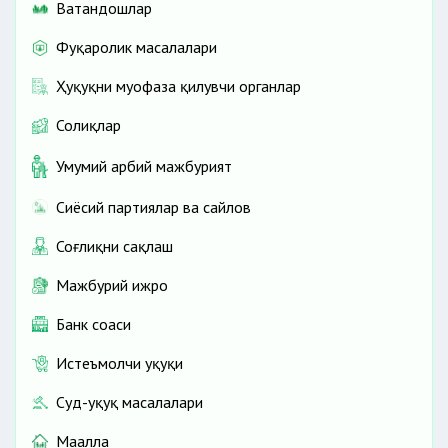
Ватандошлар
Фуқаролик масалалари
Ҳуқуқни муҳофаза қилувчи органлар
Солиқлар
Умумий ҳарбий мажбурият
Сиёсий партиялар ва сайлов
Соғлиқни сақлаш
Мажбурий ижро
Банк соҳаси
Истеъмолчи ҳуқуқи
Суд-ҳуқуқ масалалари
Маҳалла