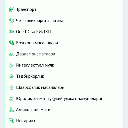
Транспорт
Чет элликларга эслатма
One ID ва ЯИДХП
Божхона масалалари
Давлат хизматлари
Интеллектуал мулк
Тадбиркорлик
Шаҳарсозлик масалалари
Юридик хизмат (ҳуқуқий ҳужжат намуналари)
Адвокат хизмати
Нотариат