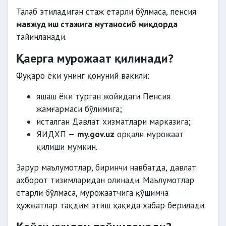
Талаб этиладиган стаж етарли бўлмаса, пенсия
мавжуд иш стажига мутаносиб миқдорда
тайинланади.
Қаерга мурожаат қилинади?
Фуқаро ёки унинг қонуний вакили:
яшаш ёки турган жойидаги Пенсия
жамғармаси бўлимига;
исталган Давлат хизматлари марказига;
ЯИДХП —
my.gov.uz
орқали мурожаат
қилиши мумкин.
Зарур маълумотлар, биринчи навбатда, давлат
ахборот тизимларидан олинади. Маълумотлар
етарли бўлмаса, мурожаатчига қўшимча
ҳужжатлар тақдим этиш ҳақида хабар берилади.