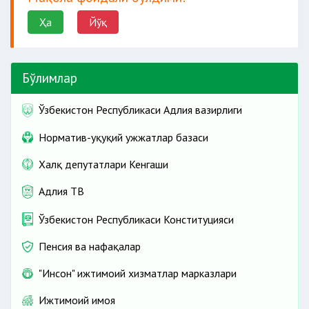
Ҳа
Йўқ
Бўлимлар
Ўзбекистон Республикаси Адлия вазирлиги
Норматив-ҳуқуқий ҳужжатлар базаси
Халқ депутатлари Кенгаши
Адлия ТВ
Ўзбекистон Республикаси Конституцияси
Пенсия ва нафақалар
"Инсон" ижтимоий хизматлар марказлари
Ижтимоий ҳимоя