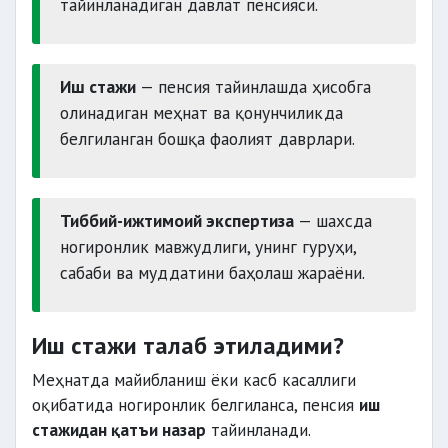
тайинланадиган давлат пенсияси.
Иш стажи
— пенсия тайинлашда ҳисобга
олинадиган меҳнат ва қонунчиликда
белгиланган бошқа фаолият даврлари.
Тиббий-ижтимоий экспертиза
— шахсда
ногиронлик мавжудлиги, унинг гуруҳи,
сабаби ва муддатини баҳолаш жараёни.
Иш стажи талаб этиладими?
Меҳнатда майибланиш ёки касб касаллиги
оқибатида ногиронлик белгиланса, пенсия
иш
стажидан қатъи назар
тайинланади.