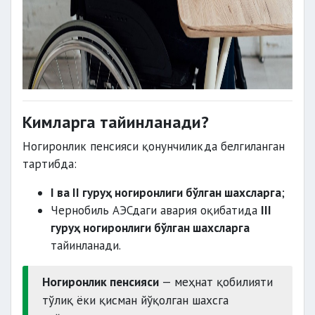
Кимларга тайинланади?
Ногиронлик пенсияси қонунчиликда белгиланган
тартибда:
I ва II гуруҳ ногиронлиги бўлган шахсларга
;
Чернобиль АЭСдаги авария оқибатида
III
гуруҳ ногиронлиги бўлган шахсларга
тайинланади.
Ногиронлик пенсияси
— меҳнат қобилияти
тўлиқ ёки қисман йўқолган шахсга