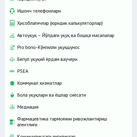
Ишонч телефонлари
Ҳисоблагичлар (юридик калькуляторлар)
Автоҳуқуқ – Йўлдаги ҳуқуқ ва бошқа масалалар
Pro bono-Кўнгилли ҳуқуқшунос
Бепул ҳуқуқий ёрдам ваучери
PSEA
Коммунал хизматлар
Бола ҳуқуқлари ва ёшлар сиёсати
Медиация
Фармацевтика тармоғини ривожлантириш
агентлиги
Қонунчиликдаги янгиликлар