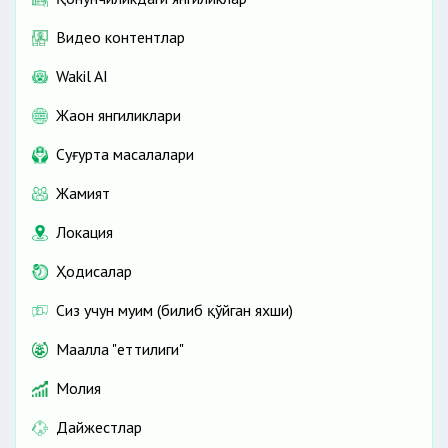
Видео контентлар
Wakil AI
Жаҳон янгиликлари
Cуғурта масалалари
Жамият
Локация
Ҳодисалар
Сиз учун муҳим (билиб қўйган яхши)
Маҳалла "еттилиги"
Молия
Дайжестлар