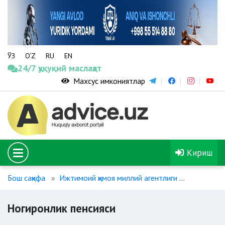
ЎЗ
O‘Z
RU
EN
24/7 ҳуқуқий маслаҳат
Махсус имкониятлар
Кириш
Бош саҳифа
Ижтимоий ҳимоя миллий агентлиги
Ногиронл
Ногиронлик пенсияси