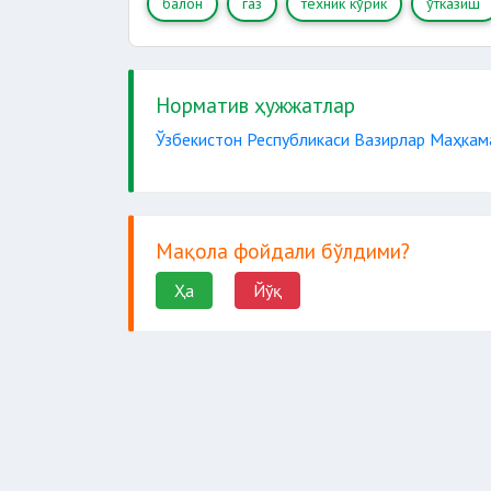
балон
газ
техник кўрик
ўтказиш
Норматив ҳужжатлар
Ўзбекистон Республикаси Вазирлар Маҳкама
Мақола фойдали бўлдими?
Ҳа
Йўқ