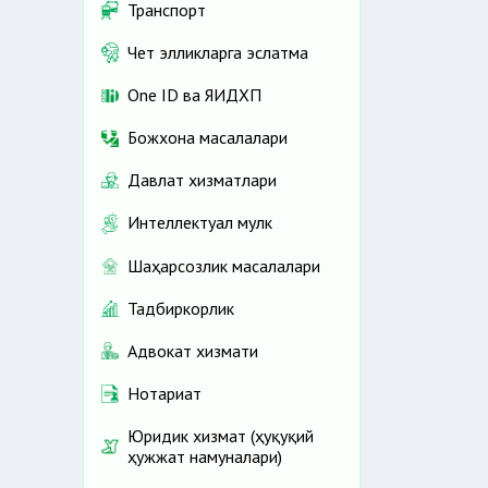
Транспорт
Чет элликларга эслатма
One ID ва ЯИДХП
Божхона масалалари
Давлат хизматлари
Интеллектуал мулк
Шаҳарсозлик масалалари
Тадбиркорлик
Адвокат хизмати
Нотариат
Юридик хизмат (ҳуқуқий
ҳужжат намуналари)