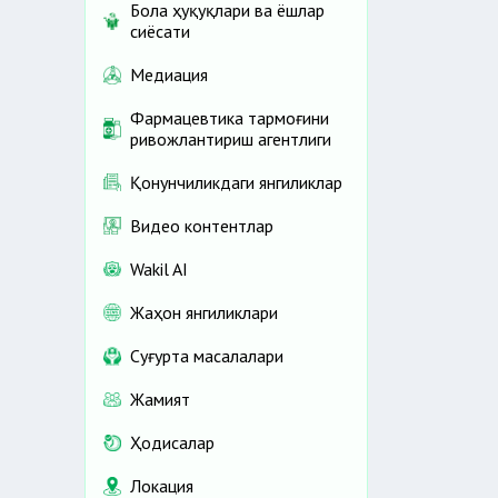
Бола ҳуқуқлари ва ёшлар
сиёсати
Медиация
Фармацевтика тармоғини
ривожлантириш агентлиги
Қонунчиликдаги янгиликлар
Видео контентлар
Wakil AI
Жаҳон янгиликлари
Cуғурта масалалари
Жамият
Ҳодисалар
Локация