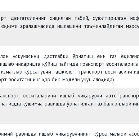
рт двигателининг сиқилган табий, суюлтирилган неф
н ёқилғи аралашмасида ишлашини таъминлайдиган махс
балон ускунасини дастлабки ўрнатиш ёки газ ёқилғи
ишлаб чиқаришга қўйиш пайтида транспорт воситаларига 
хизматлар кўрсатувчи ташкилот, транспорт воситасини и
рт воситасининг ҳар бир модели учун алоҳида)
ранспорт воситаларини ишлаб чиқарувчи автотранспор
натишда қўшимча равишда ўрнатилган газ баллонларини
оимий равишда ишлаб чиқарувчининг кўрсатмалари асо