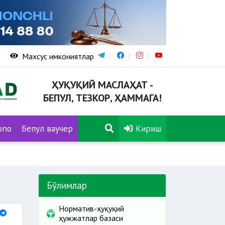
Махсус имкониятлар
ҲУҚУҚИЙ МАСЛАҲАТ -
БЕПУЛ, ТЕЗКОР, ҲАММАГА!
ono
Бепул ваучер
Кириш
Бўлимлар
Норматив-ҳуқуқий
ҳужжатлар базаси