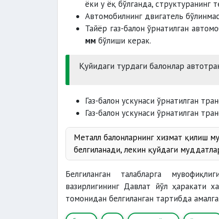
ёки у ёқ бўлганда, структуранинг 
Автомобилнинг двигатель бўлинмас
Тайёр газ-балон ўрнатилган автом
мм
бўлиши керак.
Қуйидаги турдаги балонлар автотра
Газ-балон ускунаси ўрнатилган тр
Газ-балон ускунаси ўрнатилган тр
Металл балонларнинг хизмат қилиш м
белгиланади, лекин қуйдаги муддатл
Сиқилган табий газ
Белгиланган талабларга мувофиқл
Сиқилган нефть газ
вазирлигининг Давлат йўл ҳаракати х
томонидан белгиланган тартибда амалга