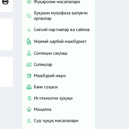
Фуқаролик масалалари
Ҳуқуқни муҳофаза қилувчи
органлар
Сиёсий партиялар ва сайлов
Умумий ҳарбий мажбурият
Соғлиқни сақлаш
Солиқлар
Мажбурий ижро
Банк соҳаси
Истеъмолчи ҳуқуқи
Маҳалла
Суд-ҳуқуқ масалалари