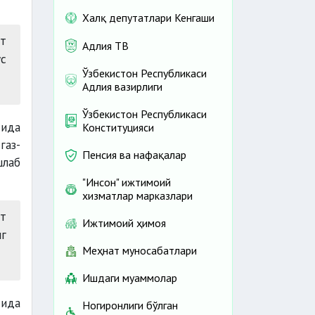
Халқ депутатлари Кенгаши
т
Адлия ТВ
ус
Ўзбекистон Республикаси
Адлия вазирлиги
Ўзбекистон Республикаси
сида
Конституцияси
газ-
Пенсия ва нафақалар
шлаб
"Инсон" ижтимоий
хизматлар марказлари
т
Ижтимоий ҳимоя
нг
Меҳнат муносабатлари
Ишдаги муаммолар
сида
Ногиронлиги бўлган