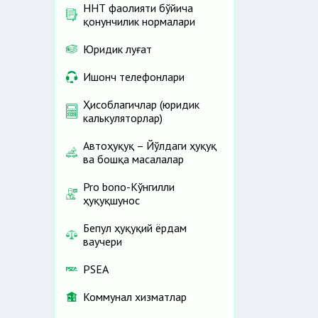
ННТ фаолияти бўйича
қонунчилик нормалари
Юридик луғат
Ишонч телефонлари
Ҳисоблагичлар (юридик
калькуляторлар)
Автоҳуқуқ – Йўлдаги ҳуқуқ
ва бошқа масалалар
Pro bono-Кўнгилли
ҳуқуқшунос
Бепул ҳуқуқий ёрдам
ваучери
PSEA
Коммунал хизматлар