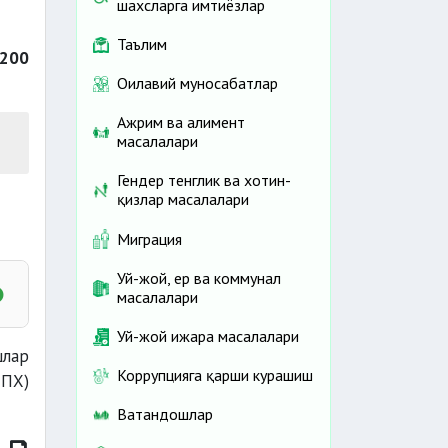
шахсларга имтиёзлар
Таълим
 200
Оилавий муносабатлар
Ажрим ва алимент
масалалари
Гендер тенглик ва хотин-
қизлар масалалари
Миграция
Уй-жой, ер ва коммунал
масалалари
Уй-жой ижара масалалари
лар
Коррупцияга қарши курашиш
ЙПХ)
Ватандошлар