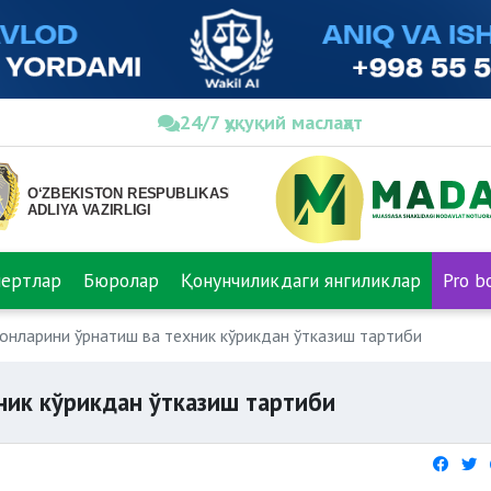
24/7 ҳуқуқий маслаҳат
пертлар
Бюролар
Қонунчиликдаги янгиликлар
Pro b
лонларини ўрнатиш ва техник кўрикдан ўтказиш тартиби
хник кўрикдан ўтказиш тартиби