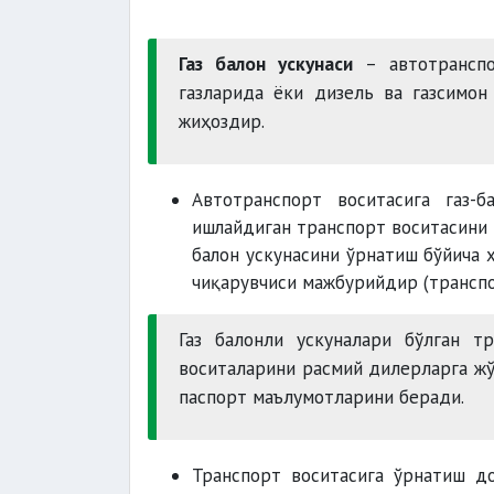
Газ балон ускунаси
– автотранспо
газларида ёки дизель ва газсимо
жиҳоздир.
Автотранспорт воситасига газ-
ишлайдиган транспорт воситасини 
балон ускунасини ўрнатиш бўйича 
чиқарувчиси мажбурийдир (транспо
Газ балонли ускуналари бўлган т
воситаларини расмий дилерларга жў
паспорт маълумотларини беради.
Транспорт воситасига ўрнатиш д