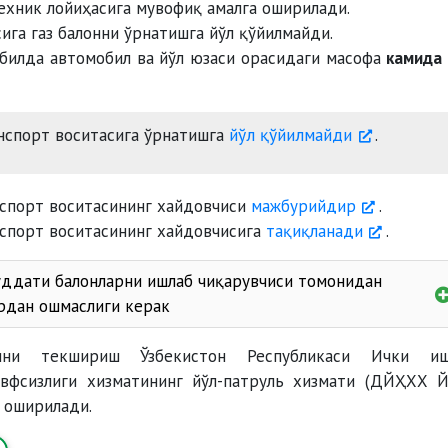
техник лойиҳасига мувофиқ амалга оширилади.
ига газ балонни ўрнатишга йўл қўйилмайди.
обилда автомобил ва йўл юзаси орасидаги масофа
камида
нспорт воситасига ўрнатишга
йўл қўйилмайди
.
анспорт воситасининг хайдовчиси
мажбурийдир
.
анспорт воситасининг хайдовчисига
тақиқланади
.
уддати балонларни ишлаб чиқарувчиси томонидан
ардан ошмаслиги керак
игини текшириш Ўзбекистон Республикаси Ички иш
авфсизлиги хизматининг йўл-патруль хизмати (ДЙҲХХ 
 оширилади.