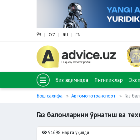
ЎЗ
O‘Z
RU
EN
Биз ҳақимизда
Янгиликлар
Экс
Бош саҳифа
Автомототранспорт
Газ ба
Газ балонларини ўрнатиш ва те
91698 марта ўқилди