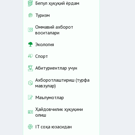
Бепул ҳуқуқий ёрдам
Туризм
Оммавий ахборот
воситалари
Экология
Спорт
Абитуриентлар учун
Ахборотлаштириш (турфа
мавзулар)
Маълумотлар
Ҳайдовчилик ҳуқуқини
олиш
IT соҳа юзасидан