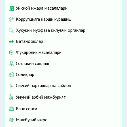
Уй-жой ижара масалалари
Коррупцияга қарши курашиш
Ҳуқуқни муҳофаза қилувчи органлар
Ватандошлар
Фуқаролик масалалари
Соғлиқни сақлаш
Солиқлар
Сиёсий партиялар ва сайлов
Умумий ҳарбий мажбурият
Банк соҳаси
Мажбурий ижро