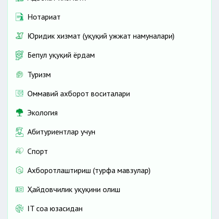
Нотариат
Юридик хизмат (ҳуқуқий ҳужжат намуналари)
Бепул ҳуқуқий ёрдам
Туризм
Оммавий ахборот воситалари
Экология
Абитуриентлар учун
Спорт
Ахборотлаштириш (турфа мавзулар)
Ҳайдовчилик ҳуқуқини олиш
IT соҳа юзасидан