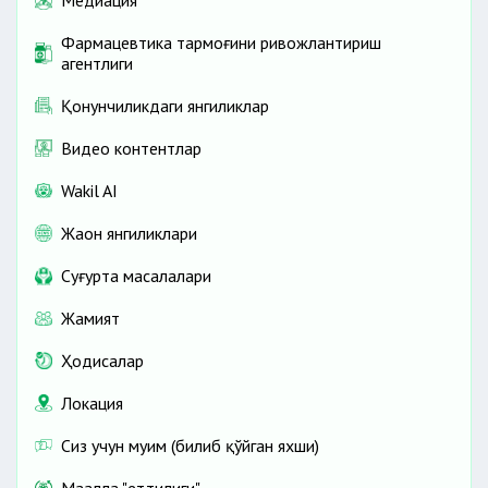
Фармацевтика тармоғини ривожлантириш
агентлиги
Қонунчиликдаги янгиликлар
Видео контентлар
Wakil AI
Жаҳон янгиликлари
Cуғурта масалалари
Жамият
Ҳодисалар
Локация
Сиз учун муҳим (билиб қўйган яхши)
Маҳалла "еттилиги"