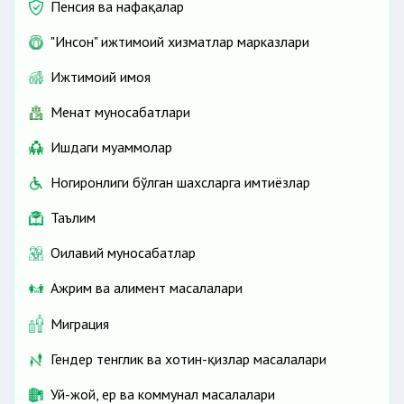
Пенсия ва нафақалар
"Инсон" ижтимоий хизматлар марказлари
Ижтимоий ҳимоя
Меҳнат муносабатлари
Ишдаги муаммолар
Ногиронлиги бўлган шахсларга имтиёзлар
Таълим
Оилавий муносабатлар
Ажрим ва алимент масалалари
Миграция
Гендер тенглик ва хотин-қизлар масалалари
Уй-жой, ер ва коммунал масалалари