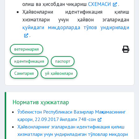
олиш ва ҳисобдан чиқариш
СХЕМАСИ
.
Ҳайвонларни идентификация қилиш
хизматлари учун ҳайвон эгаларидан
қуйидаги миқдорларда тўлов ундирилади
.
ветеринария
идентификация
паспорт
Санитария
уй ҳайвонлари
Норматив ҳужжатлар
Ўзбекистон Республикаси Вазирлар Маҳкамасининг
қарори, 22.09.2017 йилдаги 748-сон
Ҳайвонларнинг эгаларидан идентификация қилиш
хизматлари учун ундириладиган тўловлар миқдори