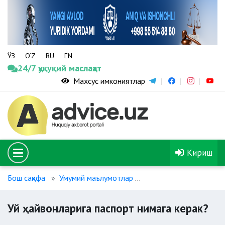
ЎЗ
O‘Z
RU
EN
24/7 ҳуқуқий маслаҳат
Махсус имкониятлар
Кириш
Бош саҳифа
Умумий маълумотлар
Уй ҳайвонларига паспо
Уй ҳайвонларига паспорт нимага керак?