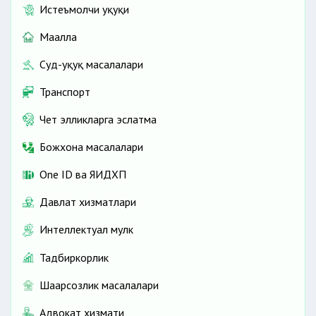
Истеъмолчи ҳуқуқи
Маҳалла
Суд-ҳуқуқ масалалари
Транспорт
Чет элликларга эслатма
Божхона масалалари
One ID ва ЯИДХП
Давлат хизматлари
Интеллектуал мулк
Тадбиркорлик
Шаҳарсозлик масалалари
Адвокат хизмати