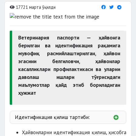
17721 марта ўқилди
Ветеринария паспорти — ҳайвонга
берилган ва идентификация рақамига
мувофиқ расмийлаштирилган, ҳайвон
эгасини белгиловчи, ҳайвонлар
касалликлари профилактикаси ва уларни
даволаш ишлари тўғрисидаги
маълумотлар қайд этиб бориладиган
ҳужжат
Идентификация қилиш тартиби:
Ҳайвонларни идентификация қилиш, ҳисобга