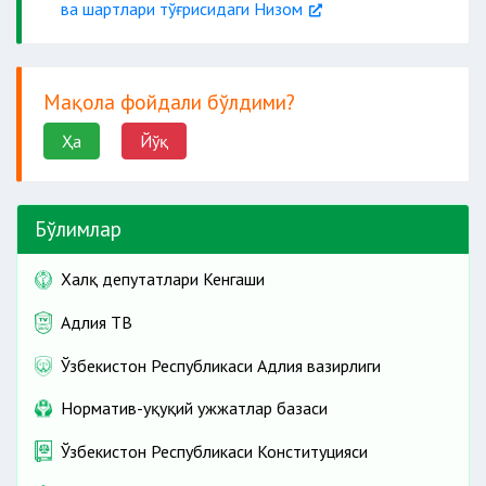
ва шартлари тўғрисидаги Низом
Мақола фойдали бўлдими?
Ҳа
Йўқ
Бўлимлар
Халқ депутатлари Кенгаши
Адлия ТВ
Ўзбекистон Республикаси Адлия вазирлиги
Норматив-ҳуқуқий ҳужжатлар базаси
Ўзбекистон Республикаси Конституцияси