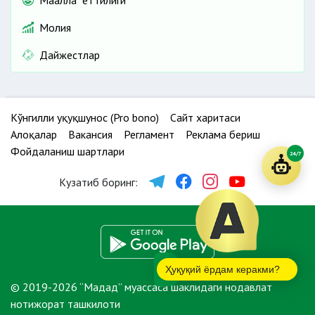
Молия
Дайжестлар
Кўнгилли ҳуқуқшунос (Pro bono)
Сайт харитаси
Алоқалар
Вакансия
Регламент
Реклама бериш
Фойдаланиш шартлари
24/7
Кузатиб боринг:
Ҳуқуқий ёрдам керакми?
© 2019-2026 “Мадад” муассаса шаклидаги нодавлат
нотижорат ташкилоти