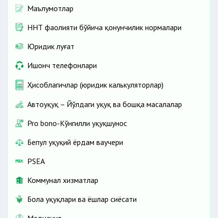
Маълумотлар
ННТ фаолияти бўйича қонунчилик нормалари
Юридик луғат
Ишонч телефонлари
Ҳисоблагичлар (юридик калькуляторлар)
Автоҳуқуқ – Йўлдаги ҳуқуқ ва бошқа масалалар
Pro bono-Кўнгилли ҳуқуқшунос
Бепул ҳуқуқий ёрдам ваучери
PSEA
Коммунал хизматлар
Бола ҳуқуқлари ва ёшлар сиёсати
Медиация