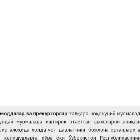
 моддалар ва прекурсорлар
халқаро ноқонуний муомала
ундай муомалада иштирок этаётган шахсларни аниқла
бир алоҳида ҳолда чет давлатнинг божхона органлари 
 келишувларга кўра ёки Ўзбекистон Республикасинин