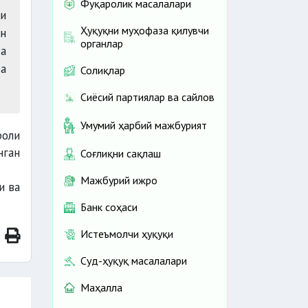
Фуқаролик масалалари
и
Ҳуқуқни муҳофаза қилувчи
ан
органлар
да
да
Солиқлар
Сиёсий партиялар ва сайлов
Умумий ҳарбий мажбурият
роли
нган
Соғлиқни сақлаш
Мажбурий ижро
и ва
Банк соҳаси
Истеъмолчи ҳуқуқи
Суд-ҳуқуқ масалалари
Маҳалла