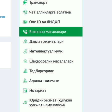
Транспорт
Чет элликларга эслатма
зиш
One ID ва ЯИДХП
Божхона масалалари
Давлат хизматлари
Интеллектуал мулк
Шаҳарсозлик масалалари
Тадбиркорлик
Адвокат хизмати
Нотариат
Юридик хизмат (ҳуқуқий
ҳужжат намуналари)