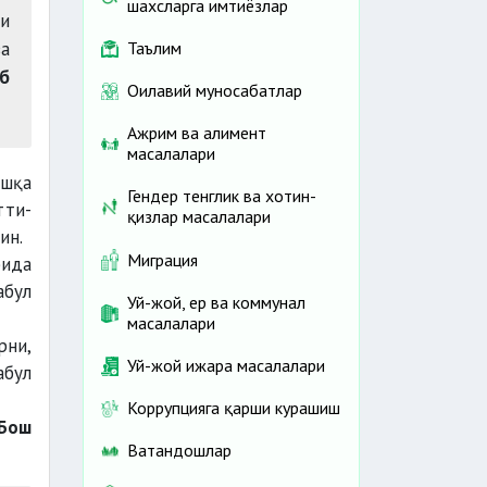
шахсларга имтиёзлар
ни
ва
Таълим
б
Оилавий муносабатлар
Ажрим ва алимент
масалалари
ошқа
Гендер тенглик ва хотин-
тти-
қизлар масалалари
ин.
Миграция
рида
абул
Уй-жой, ер ва коммунал
масалалари
рни,
Уй-жой ижара масалалари
абул
Коррупцияга қарши курашиш
Бош
Ватандошлар