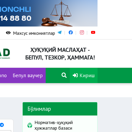
Махсус имкониятлар
ҲУҚУҚИЙ МАСЛАҲАТ -
БЕПУЛ, ТЕЗКОР, ҲАММАГА!
ono
Бепул ваучер
Кириш
Бўлимлар
Норматив-ҳуқуқий
ҳужжатлар базаси