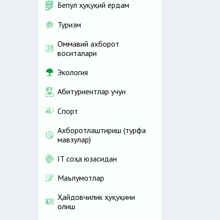
Бепул ҳуқуқий ёрдам
Туризм
Оммавий ахборот
воситалари
Экология
Абитуриентлар учун
Спорт
Ахборотлаштириш (турфа
мавзулар)
IT соҳа юзасидан
Маълумотлар
Ҳайдовчилик ҳуқуқини
олиш