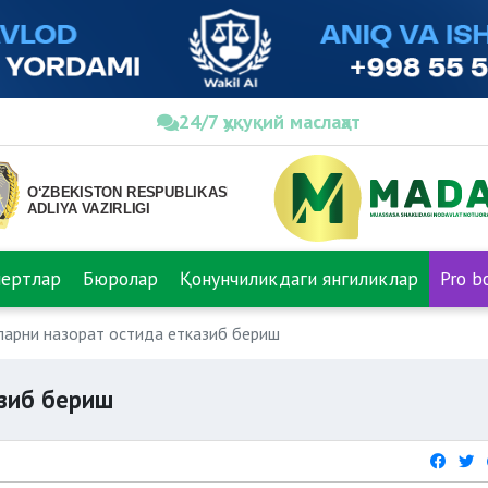
24/7 ҳуқуқий маслаҳат
пертлар
Бюролар
Қонунчиликдаги янгиликлар
Pro b
ларни назорат остида етказиб бериш
азиб бериш