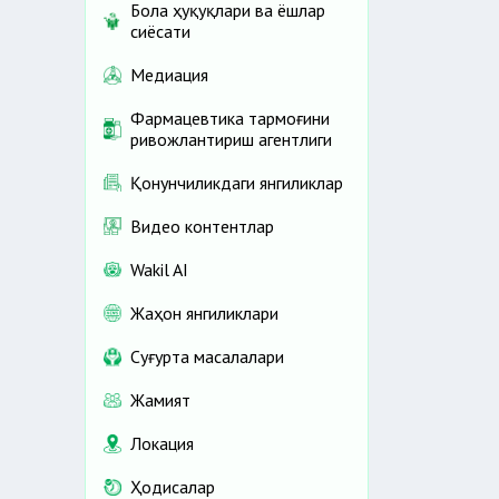
Бола ҳуқуқлари ва ёшлар
сиёсати
Медиация
Фармацевтика тармоғини
ривожлантириш агентлиги
Қонунчиликдаги янгиликлар
Видео контентлар
Wakil AI
Жаҳон янгиликлари
Cуғурта масалалари
Жамият
Локация
Ҳодисалар