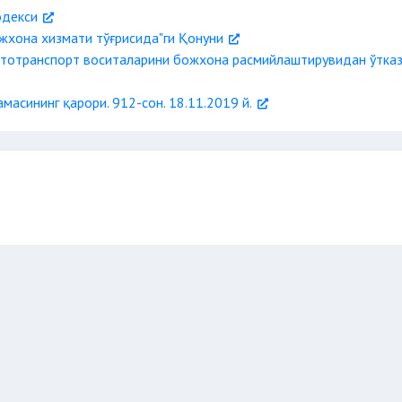
одекси
жхона хизмати тўғрисида"ги Қонуни
втотранспорт воситаларини божхона расмийлаштирувидан ўтка
асининг қарори. 912-сон. 18.11.2019 й.