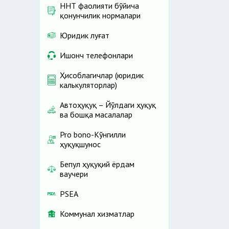
ННТ фаолияти бўйича
қонунчилик нормалари
Юридик луғат
Ишонч телефонлари
Ҳисоблагичлар (юридик
калькуляторлар)
Автоҳуқуқ – Йўлдаги ҳуқуқ
ва бошқа масалалар
Pro bono-Кўнгилли
ҳуқуқшунос
Бепул ҳуқуқий ёрдам
ваучери
PSEA
Коммунал хизматлар