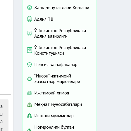
Халқ депутатлари Кенгаши
Адлия ТВ
Ўзбекистон Республикаси
Адлия вазирлиги
Ўзбекистон Республикаси
Конституцияси
Пенсия ва нафақалар
"Инсон" ижтимоий
хизматлар марказлари
Ижтимоий ҳимоя
Меҳнат муносабатлари
да
ш
Ишдаги муаммолар
ва
Ногиронлиги бўлган
г