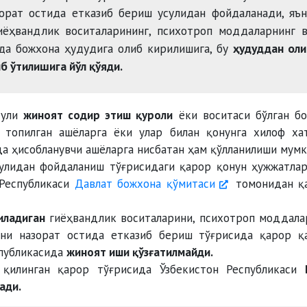
орат остида етказиб бериш усулидан фойдаланади, яъ
иёҳвандлик воситаларининг, психотроп моддаларнинг 
ида божхона ҳудудига олиб кирилишига, бу
ҳудуддан оли
б ўтилишига йўл қўяди.
сули
жиноят содир этиш қуроли
ёки воситаси бўлган б
 топилган ашёларга ёки улар билан қонунга хилоф ха
а ҳисобланувчи ашёларга нисбатан ҳам қўлланилиши мумк
улидан фойдаланиш тўғрисидаги қарор қонун ҳужжатла
 Республикаси
Давлат божхона қўмитаси
томонидан қ
иладиган
гиёҳвандлик воситаларини, психотроп моддала
ни назорат остида етказиб бериш тўғрисида қарор қ
спубликасида
жиноят иши қўзғатилмайди.
 қилинган қарор тўғрисида Ўзбекистон Республикаси
ади.