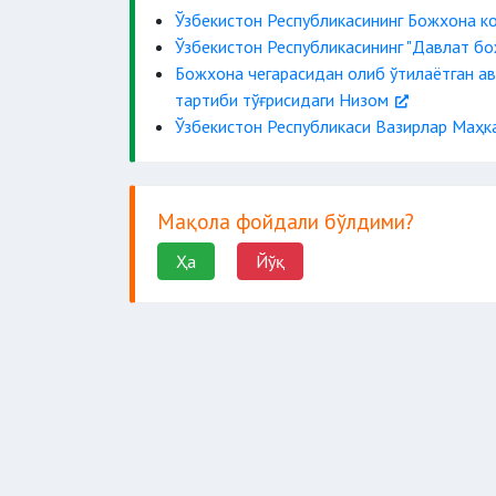
Ўзбекистон Республикасининг Божхона к
Ўзбекистон Республикасининг "Давлат бо
Божхона чегарасидан олиб ўтилаётган а
тартиби тўғрисидаги Низом
Ўзбекистон Республикаси Вазирлар Маҳкам
Мақола фойдали бўлдими?
Ҳа
Йўқ