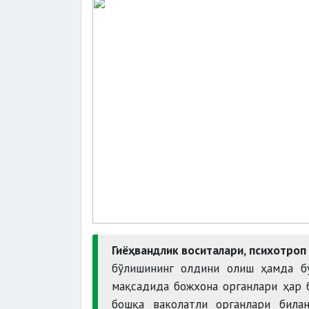
Гиёҳвандлик воситалари, психотроп
бўлишининг олдини олиш ҳамда б
мақсадида божхона органлари ҳар 
бошқа ваколатли органлари билан