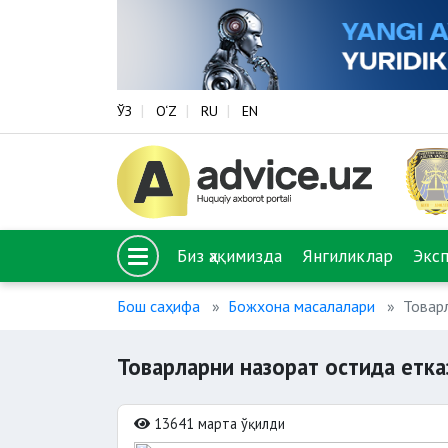
ЎЗ
O‘Z
RU
EN
Биз ҳақимизда
Янгиликлар
Экс
Бош саҳифа
Божхона масалалари
Товар
Товарларни назорат остида етк
13641 марта ўқилди