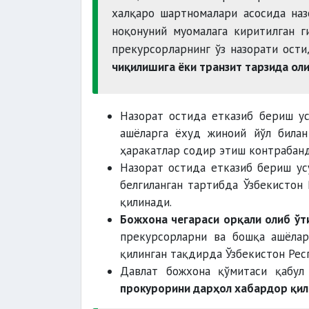
халқаро шартномалари асосида наз
ноқонуний муомалага киритилган г
прекурсорларнинг ўз назорати ост
чиқилишига ёки транзит тарзида оли
Назорат остида етказиб бериш у
ашёларга ёхуд жиноий йўл билан
ҳаракатлар содир этиш контрабанд
Назорат остида етказиб бериш ус
белгиланган тартибда Ўзбекистон
қилинади.
Божхона чегараси орқали олиб ўт
прекурсорларни ва бошқа ашёлар
қилинган тақдирда Ўзбекистон Ре
Давлат божхона қўмитаси қабул
прокурорини дарҳол хабардор қил