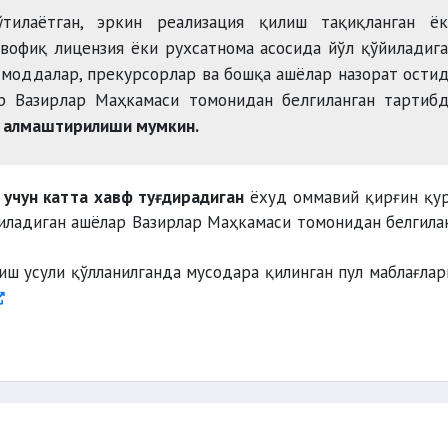
тилаётган, эркин реализация қилиш тақиқланган ёк
вофиқ лицензия ёки рухсатнома асосида йўл қўйиладиг
 моддалар, прекурсорлар ва бошқа ашёлар назорат ости
ар Вазирлар Маҳкамаси томонидан белгиланган тартиб
и алмаштирилиши мумкин.
 учун катта хавф туғдирадиган
ёхуд оммавий қирғин қу
қиладиган ашёлар Вазирлар Маҳкамаси томонидан белгила
иш усули қўлланилганда мусодара қилинган пул маблағлар