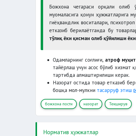
Божхона чегараси орқали олиб ў
муомаласига қонун ҳужжатларига му
гиёҳвандлик воситалари, психотроп
етказиб берилаётганда бу товарл
тўлиқ ёки қисман олиб қўйилиши ёк
Одамларнинг соғлиғи,
атроф муҳит
тайёрлаш учун асос бўлиб хизмат 
тартибда алмаштирилиши керак.
Назорат остида товар етказиб бер
бошқа мол-мулкни
тасарруф этиш
божхона пости
назорат
Текширув
Норматив ҳужжатлар