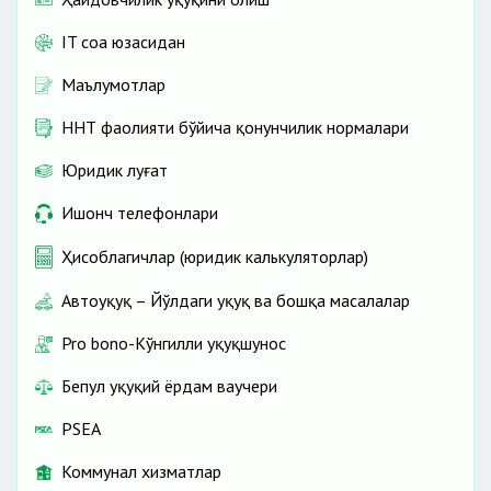
IT соҳа юзасидан
Маълумотлар
ННТ фаолияти бўйича қонунчилик нормалари
Юридик луғат
Ишонч телефонлари
Ҳисоблагичлар (юридик калькуляторлар)
Автоҳуқуқ – Йўлдаги ҳуқуқ ва бошқа масалалар
Pro bono-Кўнгилли ҳуқуқшунос
Бепул ҳуқуқий ёрдам ваучери
PSEA
Коммунал хизматлар