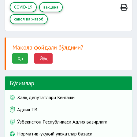
COVID-19
вакцина
савол ва жавоб
Мақола фойдали бўлдими?
Ҳа
Йўқ
Бўлимлар
Халқ депутатлари Кенгаши
Адлия ТВ
Ўзбекистон Республикаси Адлия вазирлиги
Норматив-ҳуқуқий ҳужжатлар базаси