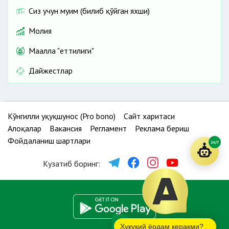
Сиз учун муҳим (билиб қўйган яхши)
Молия
Маҳалла "еттилиги"
Дайжестлар
Кўнгилли ҳуқуқшунос (Pro bono)
Сайт харитаси
Алоқалар
Вакансия
Регламент
Реклама бериш
Фойдаланиш шартлари
24/7
Кузатиб боринг:
Ҳуқуқий ёрдам керакми?