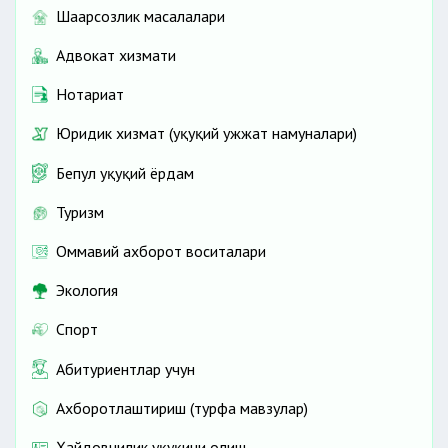
Шаҳарсозлик масалалари
Адвокат хизмати
Нотариат
Юридик хизмат (ҳуқуқий ҳужжат намуналари)
Бепул ҳуқуқий ёрдам
Туризм
Оммавий ахборот воситалари
Экология
Спорт
Абитуриентлар учун
Ахборотлаштириш (турфа мавзулар)
Ҳайдовчилик ҳуқуқини олиш