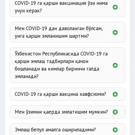
COVID-19 га қарши вакцинация ўзи нима
учун керак?
Мен COVID-19 дан даволанган бўлсам,
унга қарши эмланишим шартми?
Ўзбекистон Республикасида COVID-19 га
қарши эмлаш тадбирлари қачон
бошланади ва кимлар биринчи галда
эмланади?
COVID-19 га қарши вакцина хавфсизми?
Мен ўзимни қаерда эмлатишим мумкин?
Эмлаш бепул амалга ошириладими?