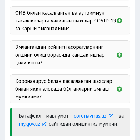
ОИВ билан касалланган ва аутоиммун
касалликларга чалинган шахслар COVID-19
га қарши эмланадими?
Эмлангандан кейинги асоратларнинг
олдини олиш борасида қандай ишлар
қилиняпти?
Коронавирус билан касалланган шахслар
билан яқин алоқада бўлганларни эмлаш
мумкинми?
Батафсил маълумот
coronavirus.uz
ва
my.gov.uz
сайтидан олишингиз мумкин.