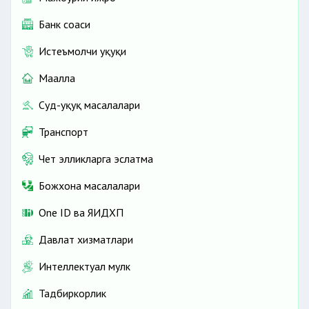
Банк соҳаси
Истеъмолчи ҳуқуқи
Маҳалла
Суд-ҳуқуқ масалалари
Транспорт
Чет элликларга эслатма
Божхона масалалари
One ID ва ЯИДХП
Давлат хизматлари
Интеллектуал мулк
Тадбиркорлик