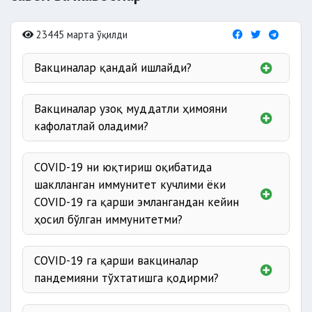
23445 марта ўқилди
Вакциналар қандай ишлайди?
Вакциналар узоқ муддатли ҳимояни
кафолатлай оладими?
COVID-19 ни юқтириш оқибатида
шаклланган иммунитет кучлими ёки
COVID-19 га қарши эмлангандан кейин
ҳосил бўлган иммунитетми?
COVID-19 га қарши вакциналар
пандемияни тўхтатишга қодирми?