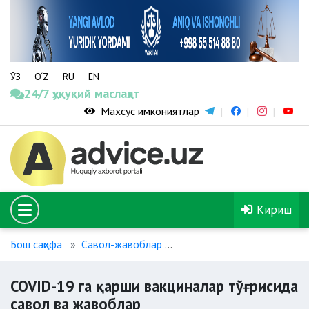
ЎЗ
O‘Z
RU
EN
24/7 ҳуқуқий маслаҳат
Махсус имкониятлар
Кириш
Бош саҳифа
Савол-жавоблар
COVID-19 га қарши вакцин
COVID-19 га қарши вакциналар тўғрисида
савол ва жавоблар