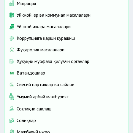
Миграция
Уй-жой, ер ва коммунал масалалари
Уй-жой ижара масалалари
Коррупцияга қарши курашиш
Фуқаролик масалалари
Ҳуқуқни муҳофаза қилувчи органлар
Ватандошлар
Сиёсий партиялар ва сайлов
Умумий ҳарбий мажбурият
Соғлиқни сақлаш
Солиқлар
Мажбурий ижро