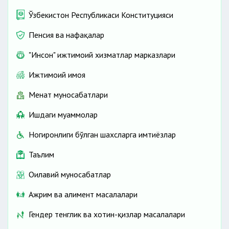
Ўзбекистон Республикаси Конституцияси
Пенсия ва нафақалар
"Инсон" ижтимоий хизматлар марказлари
Ижтимоий ҳимоя
Меҳнат муносабатлари
Ишдаги муаммолар
Ногиронлиги бўлган шахсларга имтиёзлар
Таълим
Оилавий муносабатлар
Ажрим ва алимент масалалари
Гендер тенглик ва хотин-қизлар масалалари