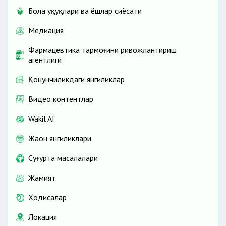
Бола ҳуқуқлари ва ёшлар сиёсати
Медиация
Фармацевтика тармоғини ривожлантириш
агентлиги
Қонунчиликдаги янгиликлар
Видео контентлар
Wakil AI
Жаҳон янгиликлари
Cуғурта масалалари
Жамият
Ҳодисалар
Локация