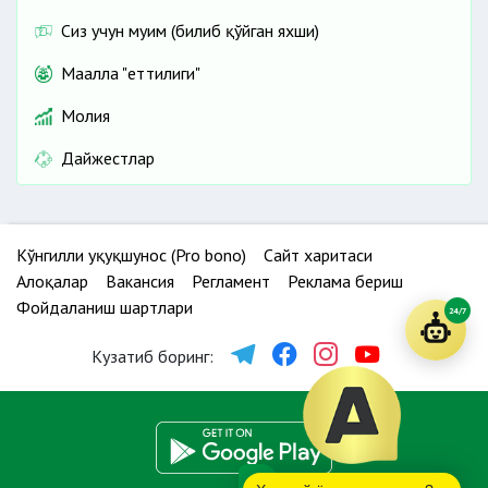
Сиз учун муҳим (билиб қўйган яхши)
Маҳалла "еттилиги"
Молия
Дайжестлар
Кўнгилли ҳуқуқшунос (Pro bono)
Сайт харитаси
Алоқалар
Вакансия
Регламент
Реклама бериш
Фойдаланиш шартлари
24/7
Кузатиб боринг: