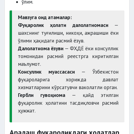
ўлим.
Мавзуга оид атамалар:
Фуқаролик ҳолати далолатномаси
—
шахснинг туғилиши, никоҳи, ажрашиши ёки
ўлими ҳақидаги расмий ёзув.
Далолатнома ёзуви
— ФҲДЁ ёки консуллик
томонидан расмий реестрга киритилган
маълумот.
Консуллик муассасаси
— Ўзбекистон
фуқароларига хорижда давлат
хизматларини кўрсатувчи ваколатли орган.
Гербли гувоҳнома
— қайд этилган
фуқаролик ҳолатини тасдиқловчи расмий
ҳужжат.
Аралаш фуқароликдаги ҳолатлар