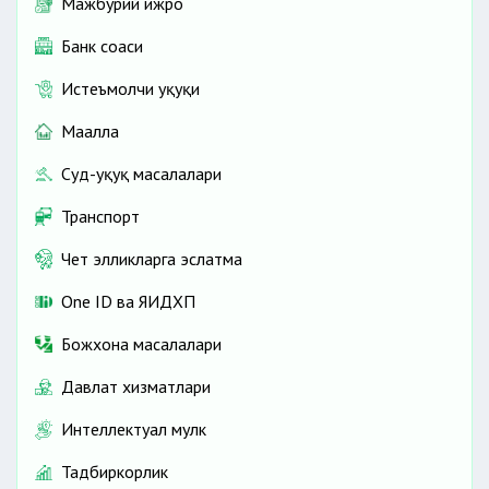
Мажбурий ижро
Банк соҳаси
Истеъмолчи ҳуқуқи
Маҳалла
Суд-ҳуқуқ масалалари
Транспорт
Чет элликларга эслатма
One ID ва ЯИДХП
Божхона масалалари
Давлат хизматлари
Интеллектуал мулк
Тадбиркорлик