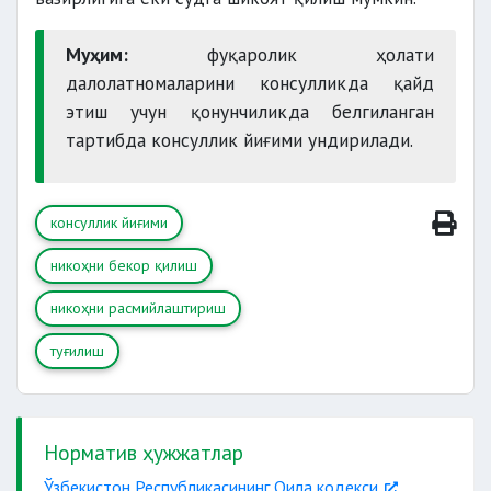
Муҳим:
фуқаролик ҳолати
далолатномаларини консулликда қайд
этиш учун қонунчиликда белгиланган
тартибда консуллик йиғими ундирилади.
консуллик йиғими
никоҳни бекор қилиш
никоҳни расмийлаштириш
туғилиш
Норматив ҳужжатлар
Ўзбекистон Республикасининг Оила кодекси