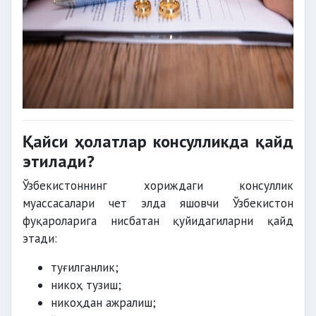
Қайси ҳолатлар консулликда қайд
этилади?
Ўзбекистоннинг хориждаги консуллик
муассасалари чет элда яшовчи Ўзбекистон
фуқароларига нисбатан қуйидагиларни қайд
этади:
туғилганлик;
никоҳ тузиш;
никоҳдан ажралиш;