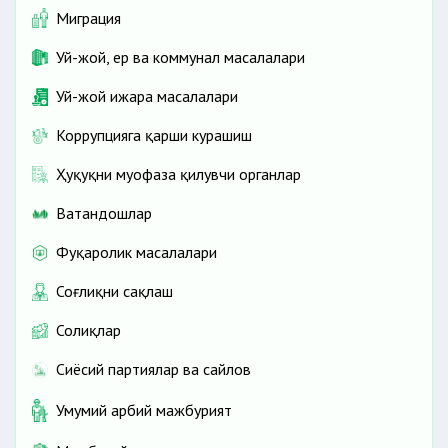
Миграция
Уй-жой, ер ва коммунал масалалари
Уй-жой ижара масалалари
Коррупцияга қарши курашиш
Ҳуқуқни муҳофаза қилувчи органлар
Ватандошлар
Фуқаролик масалалари
Соғлиқни сақлаш
Солиқлар
Сиёсий партиялар ва сайлов
Умумий ҳарбий мажбурият