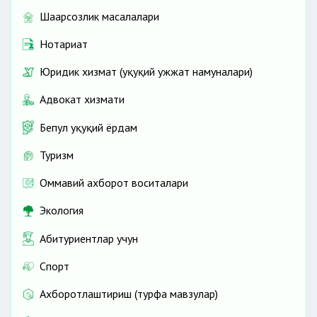
Шаҳарсозлик масалалари
Нотариат
Юридик хизмат (ҳуқуқий ҳужжат намуналари)
Адвокат хизмати
Бепул ҳуқуқий ёрдам
Туризм
Оммавий ахборот воситалари
Экология
Абитуриентлар учун
Спорт
Ахборотлаштириш (турфа мавзулар)