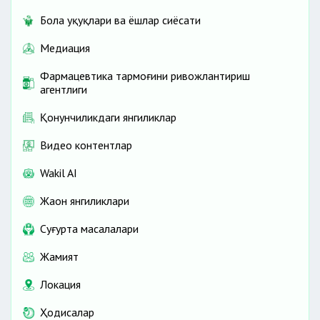
Бола ҳуқуқлари ва ёшлар сиёсати
Медиация
Фармацевтика тармоғини ривожлантириш
агентлиги
Қонунчиликдаги янгиликлар
Видео контентлар
Wakil AI
Жаҳон янгиликлари
Cуғурта масалалари
Жамият
Локация
Ҳодисалар