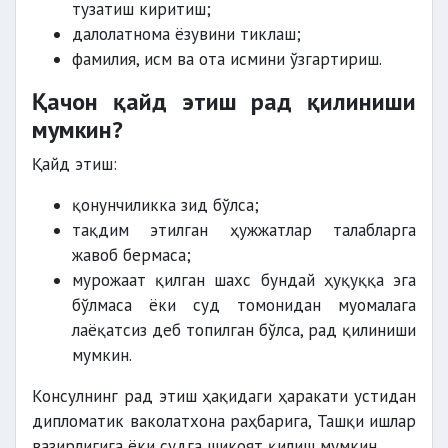
тузатиш киритиш;
далолатнома ёзувини тиклаш;
фамилия, исм ва ота исмини ўзгартириш.
Қачон қайд этиш рад қилиниши
мумкин?
Қайд этиш:
қонунчиликка зид бўлса;
тақдим этилган ҳужжатлар талабларга
жавоб бермаса;
мурожаат қилган шахс бундай ҳуқуққа эга
бўлмаса ёки суд томонидан муомалага
лаёқатсиз деб топилган бўлса, рад қилиниши
мумкин.
Консулнинг рад этиш ҳақидаги ҳаракати устидан
дипломатик ваколатхона раҳбарига, Ташқи ишлар
вазирлигига ёки судга шикоят қилиш мумкин.