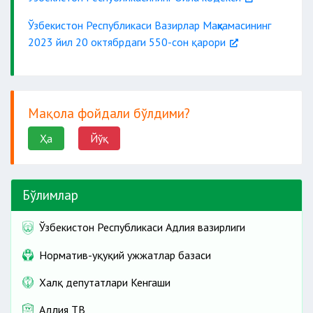
Ўзбекистон Республикаси Вазирлар Маҳкамасининг
2023 йил 20 октябрдаги 550-сон қарори
Мақола фойдали бўлдими?
Ҳа
Йўқ
Бўлимлар
Ўзбекистон Республикаси Адлия вазирлиги
Норматив-ҳуқуқий ҳужжатлар базаси
Халқ депутатлари Кенгаши
Адлия ТВ