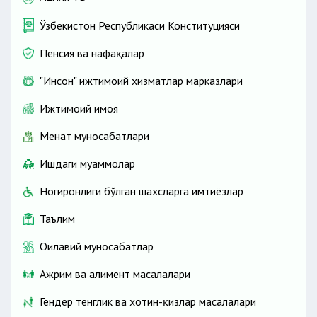
Ўзбекистон Республикаси Конституцияси
Пенсия ва нафақалар
"Инсон" ижтимоий хизматлар марказлари
Ижтимоий ҳимоя
Меҳнат муносабатлари
Ишдаги муаммолар
Ногиронлиги бўлган шахсларга имтиёзлар
Таълим
Оилавий муносабатлар
Ажрим ва алимент масалалари
Гендер тенглик ва хотин-қизлар масалалари