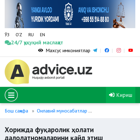
ЎЗ
O‘Z
RU
EN
24/7 ҳуқуқий маслаҳат
Махсус имкониятлар
Кириш
Бош саҳифа
Оилавий муносабатлар
Хорижда фуқаролик
Хорижда фуқаролик ҳолати
далолатномаларини қайд этиш