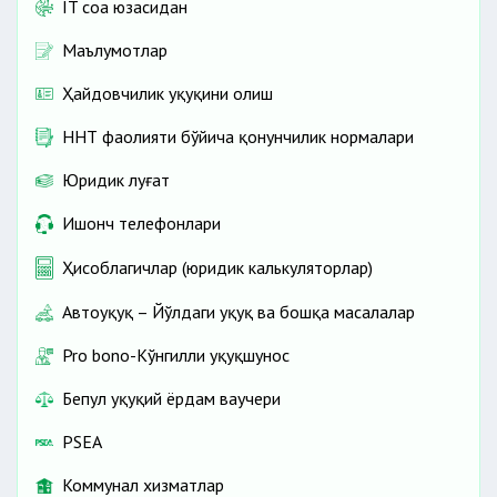
IT соҳа юзасидан
Маълумотлар
Ҳайдовчилик ҳуқуқини олиш
ННТ фаолияти бўйича қонунчилик нормалари
Юридик луғат
Ишонч телефонлари
Ҳисоблагичлар (юридик калькуляторлар)
Автоҳуқуқ – Йўлдаги ҳуқуқ ва бошқа масалалар
Pro bono-Кўнгилли ҳуқуқшунос
Бепул ҳуқуқий ёрдам ваучери
PSEA
Коммунал хизматлар