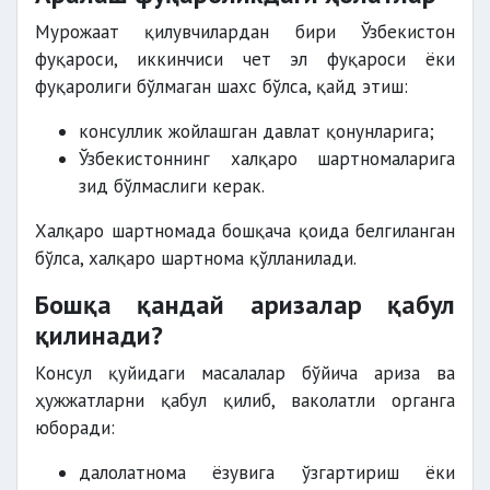
Мурожаат қилувчилардан бири Ўзбекистон
фуқароси, иккинчиси чет эл фуқароси ёки
фуқаролиги бўлмаган шахс бўлса, қайд этиш:
консуллик жойлашган давлат қонунларига;
Ўзбекистоннинг халқаро шартномаларига
зид бўлмаслиги керак.
Халқаро шартномада бошқача қоида белгиланган
бўлса, халқаро шартнома қўлланилади.
Бошқа қандай аризалар қабул
қилинади?
Консул қуйидаги масалалар бўйича ариза ва
ҳужжатларни қабул қилиб, ваколатли органга
юборади:
далолатнома ёзувига ўзгартириш ёки