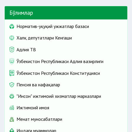
Бўлимлар
Норматив-ҳуқуқий ҳужжатлар базаси
Халқ депутатлари Кенгаши
Адлия ТВ
Ўзбекистон Республикаси Адлия вазирлиги
Ўзбекистон Республикаси Конституцияси
Пенсия ва нафақалар
"Инсон" ижтимоий хизматлар марказлари
Ижтимоий ҳимоя
Меҳнат муносабатлари
Ишдаги муаммолар