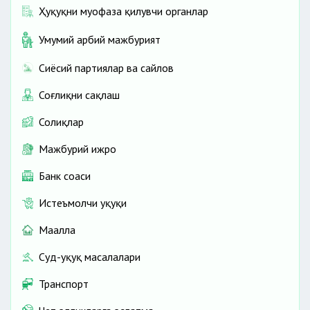
Ҳуқуқни муҳофаза қилувчи органлар
Умумий ҳарбий мажбурият
Сиёсий партиялар ва сайлов
Соғлиқни сақлаш
Солиқлар
Мажбурий ижро
Банк соҳаси
Истеъмолчи ҳуқуқи
Маҳалла
Суд-ҳуқуқ масалалари
Транспорт