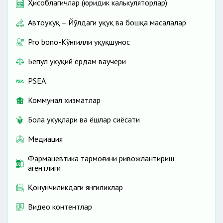
Ҳисоблагичлар (юридик калькуляторлар)
Автоҳуқуқ – Йўлдаги ҳуқуқ ва бошқа масалалар
Pro bono-Кўнгилли ҳуқуқшунос
Бепул ҳуқуқий ёрдам ваучери
PSEA
Коммунал хизматлар
Бола ҳуқуқлари ва ёшлар сиёсати
Медиация
Фармацевтика тармоғини ривожлантириш
агентлиги
Қонунчиликдаги янгиликлар
Видео контентлар