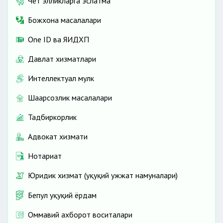
Чет элликларга эслатма
Божхона масалалари
One ID ва ЯИДХП
Давлат хизматлари
Интеллектуал мулк
Шаҳарсозлик масалалари
Тадбиркорлик
Адвокат хизмати
Нотариат
Юридик хизмат (ҳуқуқий ҳужжат намуналари)
Бепул ҳуқуқий ёрдам
Оммавий ахборот воситалари