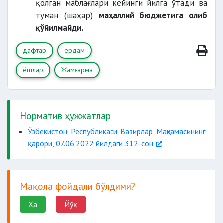
субсидия
қолган маблағлари кейинги йилга ўтади ва
туман (шаҳар)
маҳаллий бюджетига олиб
қўйилмайди.
тўлов-контракт суммасининг
50 фоизигача
дафтар
ёрдам
ёшлар
Жамғарма
Норматив ҳужжатлар
Ўзбекистон Республикаси Вазирлар Маҳкамасининг
БҲМнинг 50 бараваридан
қарори, 07.06.2022 йилдаги 312-сон
Мақола фойдали бўлдими?
Ҳа
Йўқ