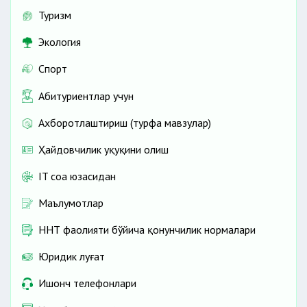
Туризм
Экология
Спорт
Абитуриентлар учун
Ахборотлаштириш (турфа мавзулар)
Ҳайдовчилик ҳуқуқини олиш
IT соҳа юзасидан
Маълумотлар
ННТ фаолияти бўйича қонунчилик нормалари
Юридик луғат
Ишонч телефонлари