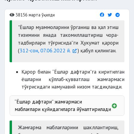
38156 марта ўқилди
"Ёшлар муаммоларини ўрганиш ва ҳал этиш
тизимини янада такомиллаштириш чора-
тадбирлари тўғрисида”ги Ҳукумат қарори
(
312-сон, 07.06.2022 й.
) қабул қилинган.
Қарор билан “Ёшлар дафтари”га киритилган
ёшларни қўллаб-қувватлаш жамғармаси
тўғрисидаги намунавий низом тасдиқланди.
“Ёшлар дафтари” жамғармаси
маблағлари қуйидагиларга йўналтирилади
Жамғарма маблағларини шакллантириш,