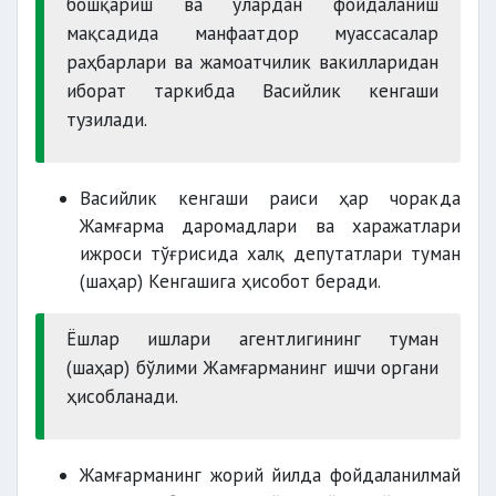
бошқариш ва улардан фойдаланиш
мақсадида манфаатдор муассасалар
раҳбарлари ва жамоатчилик вакилларидан
иборат таркибда Васийлик кенгаши
тузилади.
75 фоизигача қисмини
Васийлик кенгаши раиси ҳар чоракда
тадбиркорлик фаолияти
Жамғарма даромадлари ва харажатлари
ижроси тўғрисида халқ депутатлари туман
(шаҳар) Кенгашига ҳисобот беради.
БҲМнинг 25 бараваригача
Ёшлар ишлари агентлигининг туман
(шаҳар) бўлими Жамғарманинг ишчи органи
ҳисобланади.
БҲМнинг 40 бараваригача
Жамғарманинг жорий йилда фойдаланилмай