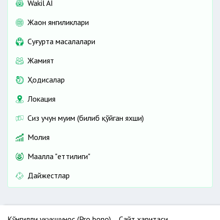
Wakil AI
Жаҳон янгиликлари
Cуғурта масалалари
Жамият
Ҳодисалар
Локация
Сиз учун муҳим (билиб қўйган яхши)
Молия
Маҳалла "еттилиги"
Дайжестлар
Кўнгилли ҳуқуқшунос (Pro bono)
Сайт харитаси