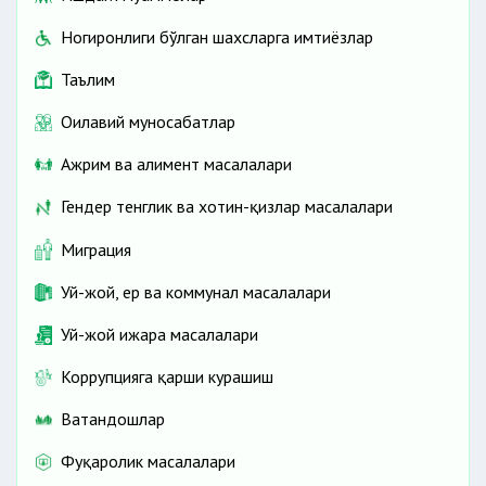
Ногиронлиги бўлган шахсларга имтиёзлар
Таълим
Оилавий муносабатлар
Ажрим ва алимент масалалари
Гендер тенглик ва хотин-қизлар масалалари
Миграция
Уй-жой, ер ва коммунал масалалари
Уй-жой ижара масалалари
Коррупцияга қарши курашиш
Ватандошлар
Фуқаролик масалалари