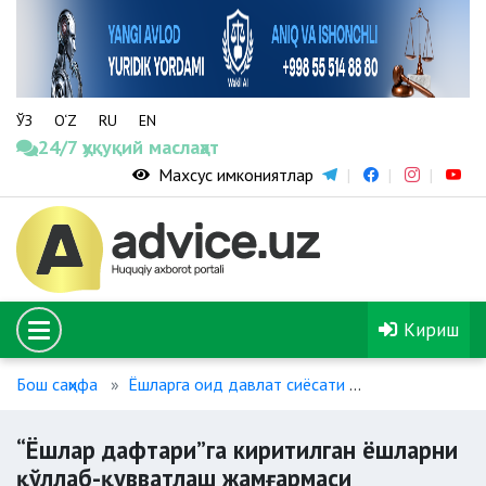
ЎЗ
O‘Z
RU
EN
24/7 ҳуқуқий маслаҳат
Махсус имкониятлар
Кириш
Бош саҳифа
Ёшларга оид давлат сиёсати
“Ёшлар дафтар
“Ёшлар дафтари”га киритилган ёшларни
қўллаб-қувватлаш жамғармаси