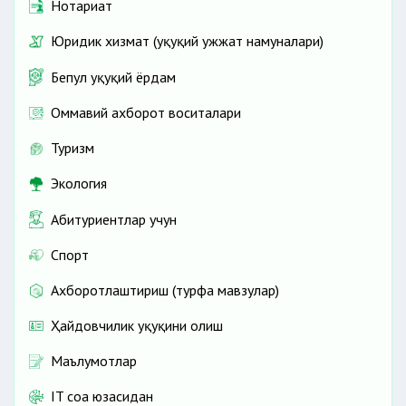
Нотариат
Юридик хизмат (ҳуқуқий ҳужжат намуналари)
Бепул ҳуқуқий ёрдам
Оммавий ахборот воситалари
Туризм
Экология
Абитуриентлар учун
Спорт
Ахборотлаштириш (турфа мавзулар)
Ҳайдовчилик ҳуқуқини олиш
Маълумотлар
IT соҳа юзасидан