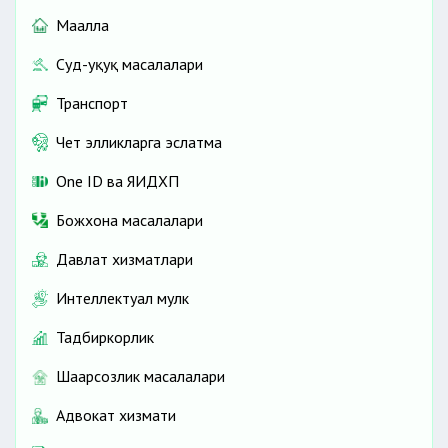
Маҳалла
Суд-ҳуқуқ масалалари
Транспорт
Чет элликларга эслатма
One ID ва ЯИДХП
Божхона масалалари
Давлат хизматлари
Интеллектуал мулк
Тадбиркорлик
Шаҳарсозлик масалалари
Адвокат хизмати