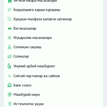
Уй-жой ижара масалалари
Коррупцияга қарши курашиш
Ҳуқуқни муҳофаза қилувчи органлар
Ватандошлар
Фуқаролик масалалари
Соғлиқни сақлаш
Солиқлар
Умумий ҳарбий мажбурият
Сиёсий партиялар ва сайлов
Банк соҳаси
Мажбурий ижро
Истеъмолчи ҳуқуқи