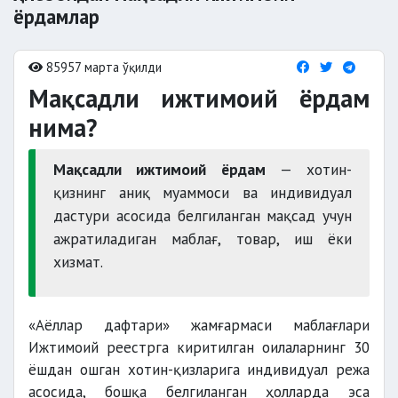
ёрдамлар
85957 марта ўқилди
Мақсадли ижтимоий ёрдам
нима?
Мақсадли ижтимоий ёрдам
— хотин-
қизнинг аниқ муаммоси ва индивидуал
дастури асосида белгиланган мақсад учун
ажратиладиган маблағ, товар, иш ёки
хизмат.
«Аёллар дафтари» жамғармаси маблағлари
Ижтимоий реестрга киритилган оилаларнинг 30
ёшдан ошган хотин-қизларига индивидуал режа
асосида, бошқа белгиланган ҳолларда эса