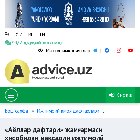
ЎЗ
O‘Z
RU
EN
24/7 ҳуқуқий маслаҳат
Махсус имкониятлар
Кириш
Бош саҳифа
Ижтимоий ҳимоя дафтарлари
«Аёллар дафт
«Аёллар дафтари» жамғармаси
ҳисобидан мақсадли ижтимоий