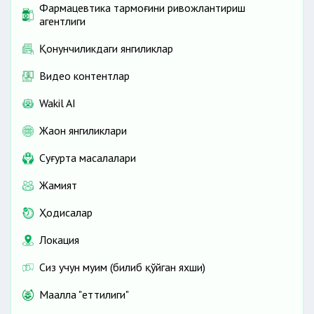
Фармацевтика тармоғини ривожлантириш
агентлиги
Қонунчиликдаги янгиликлар
Видео контентлар
Wakil AI
Жаҳон янгиликлари
Cуғурта масалалари
Жамият
Ҳодисалар
Локация
Сиз учун муҳим (билиб қўйган яхши)
Маҳалла "еттилиги"