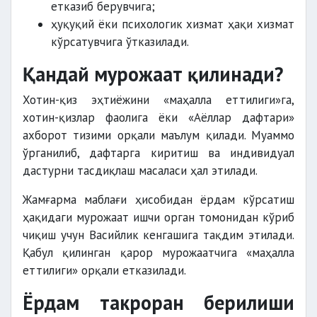
етказиб берувчига;
ҳуқуқий ёки психологик хизмат ҳақи хизмат
кўрсатувчига ўтказилади.
Қандай мурожаат қилинади?
Хотин-қиз эҳтиёжини «маҳалла еттилиги»га,
хотин-қизлар фаолига ёки «Аёллар дафтари»
ахборот тизими орқали маълум қилади. Муаммо
ўрганилиб, дафтарга киритиш ва индивидуал
дастурни тасдиқлаш масаласи ҳал этилади.
Жамғарма маблағи ҳисобидан ёрдам кўрсатиш
ҳақидаги мурожаат ишчи орган томонидан кўриб
чиқиш учун Васийлик кенгашига тақдим этилади.
Қабул қилинган қарор мурожаатчига «маҳалла
еттилиги» орқали етказилади.
Ёрдам такроран берилиши