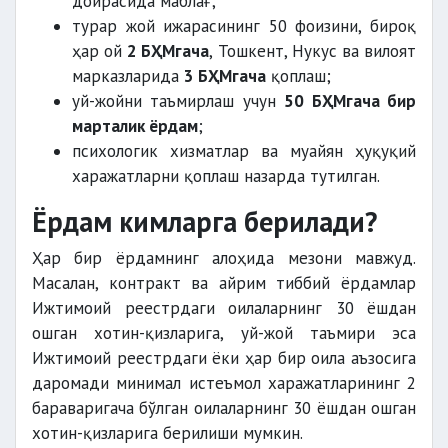
доирасида маблағ;
турар жой ижарасининг 50 фоизини, бироқ
ҳар ой
2 БҲМгача
, Тошкент, Нукус ва вилоят
марказларида
3 БҲМгача
қоплаш;
уй-жойни таъмирлаш учун
50 БҲМгача бир
марталик ёрдам
;
психологик хизматлар ва муайян ҳуқуқий
харажатларни қоплаш назарда тутилган.
Ёрдам кимларга берилади?
Ҳар бир ёрдамнинг алоҳида мезони мавжуд.
Масалан, контракт ва айрим тиббий ёрдамлар
Ижтимоий реестрдаги оилаларнинг 30 ёшдан
ошган хотин-қизларига, уй-жой таъмири эса
Ижтимоий реестрдаги ёки ҳар бир оила аъзосига
даромади минимал истеъмол харажатларининг 2
бараваригача бўлган оилаларнинг 30 ёшдан ошган
хотин-қизларига берилиши мумкин.