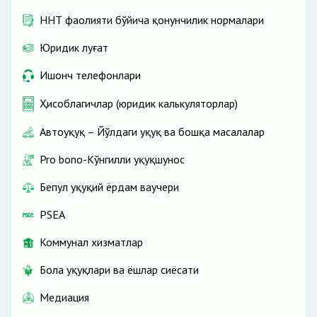
ННТ фаолияти бўйича қонунчилик нормалари
Юридик луғат
Ишонч телефонлари
Ҳисоблагичлар (юридик калькуляторлар)
Автоҳуқуқ – Йўлдаги ҳуқуқ ва бошқа масалалар
Pro bono-Кўнгилли ҳуқуқшунос
Бепул ҳуқуқий ёрдам ваучери
PSEA
Коммунал хизматлар
Бола ҳуқуқлари ва ёшлар сиёсати
Медиация