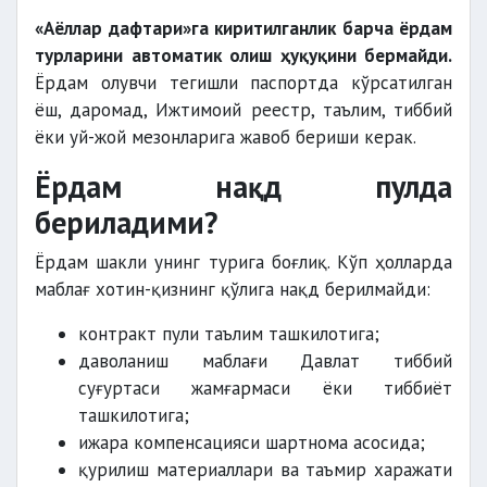
«Аёллар дафтари»га киритилганлик барча ёрдам
турларини автоматик олиш ҳуқуқини бермайди.
Ёрдам олувчи тегишли паспортда кўрсатилган
ёш, даромад, Ижтимоий реестр, таълим, тиббий
ёки уй-жой мезонларига жавоб бериши керак.
Ёрдам нақд пулда
бериладими?
Ёрдам шакли унинг турига боғлиқ. Кўп ҳолларда
маблағ хотин-қизнинг қўлига нақд берилмайди:
контракт пули таълим ташкилотига;
даволаниш маблағи Давлат тиббий
суғуртаси жамғармаси ёки тиббиёт
ташкилотига;
ижара компенсацияси шартнома асосида;
қурилиш материаллари ва таъмир харажати