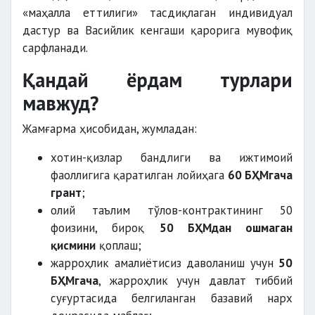
«маҳалла еттилиги» тасдиқлаган индивидуал
дастур ва Васийлик кенгаши қарорига мувофиқ
сарфланади.
Қандай ёрдам турлари
мавжуд?
Жамғарма ҳисобидан, жумладан:
хотин-қизлар бандлиги ва ижтимоий
фаоллигига қаратилган лойиҳага
60 БҲМгача
грант
;
олий таълим тўлов-контрактининг 50
фоизини, бироқ
50 БҲМдан ошмаган
қисмини
қоплаш;
жарроҳлик амалиётисиз даволаниш учун
50
БҲМгача
, жарроҳлик учун давлат тиббий
суғуртасида белгиланган базавий нарх