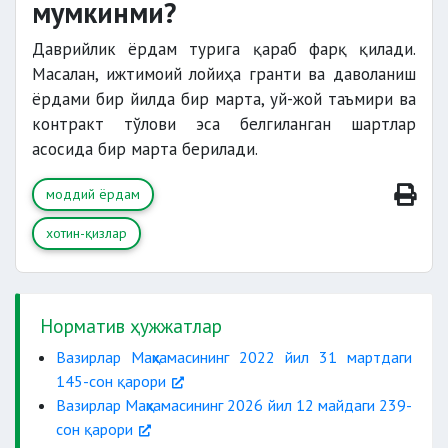
мумкинми?
Даврийлик ёрдам турига қараб фарқ қилади.
Масалан, ижтимоий лойиҳа гранти ва даволаниш
ёрдами бир йилда бир марта, уй-жой таъмири ва
контракт тўлови эса белгиланган шартлар
асосида бир марта берилади.
моддий ёрдам
хотин-қизлар
Норматив ҳужжатлар
Вазирлар Маҳкамасининг 2022 йил 31 мартдаги
145-сон қарори
Вазирлар Маҳкамасининг 2026 йил 12 майдаги 239-
сон қарори