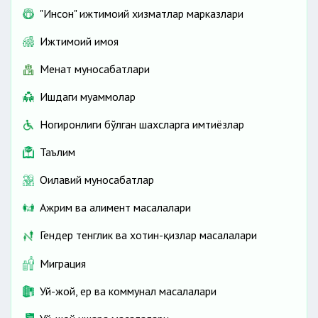
"Инсон" ижтимоий хизматлар марказлари
Ижтимоий ҳимоя
Меҳнат муносабатлари
Ишдаги муаммолар
Ногиронлиги бўлган шахсларга имтиёзлар
Таълим
Оилавий муносабатлар
Ажрим ва алимент масалалари
Гендер тенглик ва хотин-қизлар масалалари
Миграция
Уй-жой, ер ва коммунал масалалари