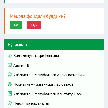
Мақола фойдали бўлдими?
Ҳа
Йўқ
Бўлимлар
Халқ депутатлари Кенгаши
Адлия ТВ
Ўзбекистон Республикаси Адлия вазирлиги
Норматив-ҳуқуқий ҳужжатлар базаси
Ўзбекистон Республикаси Конституцияси
Пенсия ва нафақалар