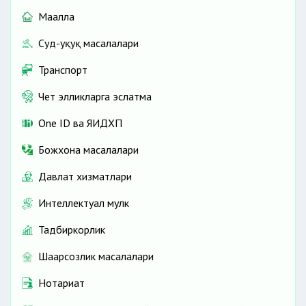
Маҳалла
Суд-ҳуқуқ масалалари
Транспорт
Чет элликларга эслатма
One ID ва ЯИДХП
Божхона масалалари
Давлат хизматлари
Интеллектуал мулк
Тадбиркорлик
Шаҳарсозлик масалалари
Нотариат