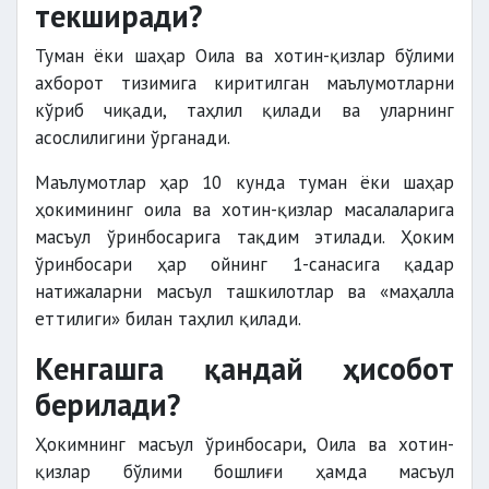
текширади?
Туман ёки шаҳар Оила ва хотин-қизлар бўлими
ахборот тизимига киритилган маълумотларни
кўриб чиқади, таҳлил қилади ва уларнинг
асослилигини ўрганади.
Маълумотлар ҳар 10 кунда туман ёки шаҳар
ҳокимининг оила ва хотин-қизлар масалаларига
масъул ўринбосарига тақдим этилади. Ҳоким
ўринбосари ҳар ойнинг 1-санасига қадар
натижаларни масъул ташкилотлар ва «маҳалла
еттилиги» билан таҳлил қилади.
Кенгашга қандай ҳисобот
берилади?
Ҳокимнинг масъул ўринбосари, Оила ва хотин-
қизлар бўлими бошлиғи ҳамда масъул