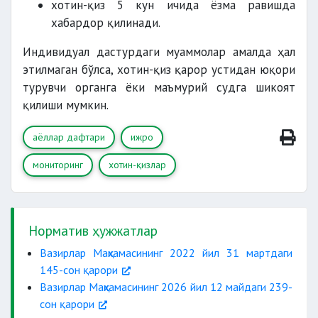
хотин-қиз 5 кун ичида ёзма равишда
хабардор қилинади.
Индивидуал дастурдаги муаммолар амалда ҳал
этилмаган бўлса, хотин-қиз қарор устидан юқори
турувчи органга ёки маъмурий судга шикоят
қилиши мумкин.
аёллар дафтари
ижро
мониторинг
хотин-қизлар
Норматив ҳужжатлар
Вазирлар Маҳкамасининг 2022 йил 31 мартдаги
145-сон қарори
Вазирлар Маҳкамасининг 2026 йил 12 майдаги 239-
сон қарори