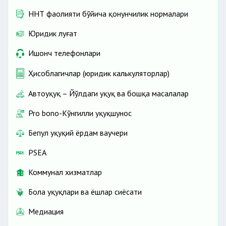
ННТ фаолияти бўйича қонунчилик нормалари
Юридик луғат
Ишонч телефонлари
Ҳисоблагичлар (юридик калькуляторлар)
Автоҳуқуқ – Йўлдаги ҳуқуқ ва бошқа масалалар
Pro bono-Кўнгилли ҳуқуқшунос
Бепул ҳуқуқий ёрдам ваучери
PSEA
Коммунал хизматлар
Бола ҳуқуқлари ва ёшлар сиёсати
Медиация