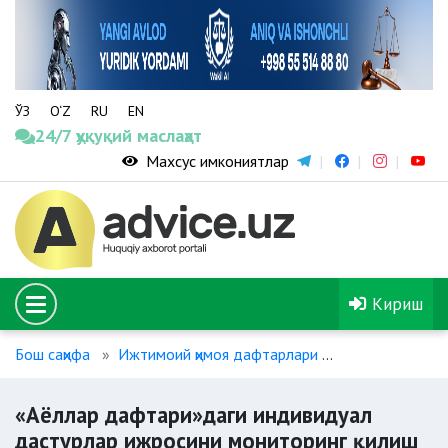
ЎЗ
O‘Z
RU
EN
24/7 ҳуқуқий маслаҳат
Махсус имкониятлар
Кириш
Бош саҳифа
Ижтимоий ҳимоя дафтарлари
«Аёллар дафт
«Аёллар дафтари»даги индивидуал
дастурлар ижросини мониторинг қилиш