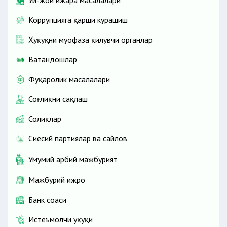
Уй-жой ижара масалалари
Коррупцияга қарши курашиш
Ҳуқуқни муҳофаза қилувчи органлар
Ватандошлар
Фуқаролик масалалари
Соғлиқни сақлаш
Солиқлар
Сиёсий партиялар ва сайлов
Умумий ҳарбий мажбурият
Мажбурий ижро
Банк соҳаси
Истеъмолчи ҳуқуқи