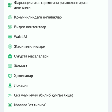
Фармацевтика тармоғини ривожлантириш
агентлиги
Қонунчиликдаги янгиликлар
Видео контентлар
Wakil AI
Жаҳон янгиликлари
Cуғурта масалалари
Жамият
Ҳодисалар
Локация
Сиз учун муҳим (билиб қўйган яхши)
Маҳалла "еттилиги"