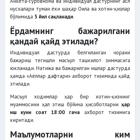
Анкета-сўровнома ва индивидуал дастурнинг асл
нусхалари туман ёки шаҳар Оила ва хотин-қизлар
бўлимида
5 йил сақланади
.
Ёрдамнинг бажарилгани
қандай қайд этилади?
Индивидуал дастурда белгиланган чорани
бажариш тегишли масъул ташкилот зиммасига
юкланади. Натижа ва бажарилган ишлар дастурда
ҳамда «Аёллар дафтари» ахборот тизимида қайд
этилади.
Масъул ходимлар ҳар бир хотин-қизнинг
муаммосини ҳал этиш бўйича ҳисоботларни
ҳар
иш куни соат 18:00 гача
ахборот тизимига
киритади.
Маълумотларни ким