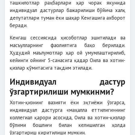
ташкилотлар раҳбарлари ҳар чорак якунида
индивидуал дастурлар бажарилиши бўйича халқ
депутатлари туман ёки шаҳар Кенгашига ахборот
беради.
Кенгаш сессиясида ҳисоботлар эшитилади ва
масъулларнинг фаолиятига баҳо берилади.
Ҳудудий маълумотлар ҳар ой умумлаштирилиб,
кейинги ойнинг 5-санасига қадар Оила ва хотин-
қизлар қўмитасига тақдим этилади.
Индивидуал дастур
ўзгартирилиши мумкинми?
Хотин-қизнинг вазияти ёки эҳтиёжи ўзгарса,
индивидуал дастурга «маҳалла еттилиги»нинг
коллегиал қарори асосида, Оила ва хотин-қизлар
бўлими бошлиғи билан келишилган ҳолда
ўзгартириш киритилиши мумкин.