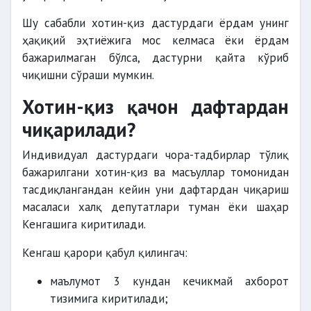
Шу сабабли хотин-қиз дастурдаги ёрдам унинг
ҳақиқий эҳтиёжига мос келмаса ёки ёрдам
бажарилмаган бўлса, дастурни қайта кўриб
чиқишни сўраши мумкин.
Хотин-қиз қачон дафтардан
чиқарилади?
Индивидуал дастурдаги чора-тадбирлар тўлиқ
бажарилгани хотин-қиз ва масъуллар томонидан
тасдиқлангандан кейин уни дафтардан чиқариш
масаласи халқ депутатлари туман ёки шаҳар
Кенгашига киритилади.
Кенгаш қарори қабул қилингач:
маълумот 3 кундан кечикмай ахборот
тизимига киритилади;