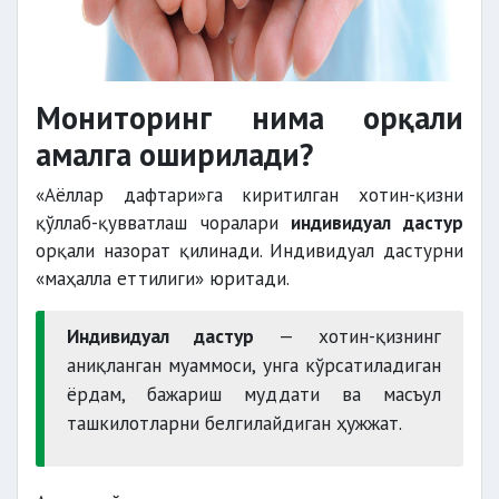
Мониторинг нима орқали
амалга оширилади?
«Аёллар дафтари»га киритилган хотин-қизни
қўллаб-қувватлаш чоралари
индивидуал дастур
орқали назорат қилинади. Индивидуал дастурни
«маҳалла еттилиги» юритади.
Индивидуал дастур
— хотин-қизнинг
аниқланган муаммоси, унга кўрсатиладиган
ёрдам, бажариш муддати ва масъул
ташкилотларни белгилайдиган ҳужжат.