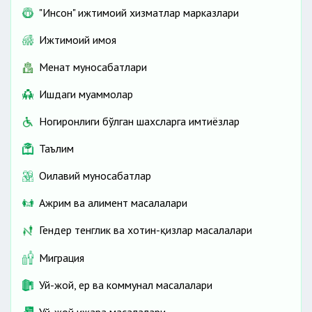
"Инсон" ижтимоий хизматлар марказлари
Ижтимоий ҳимоя
Меҳнат муносабатлари
Ишдаги муаммолар
Ногиронлиги бўлган шахсларга имтиёзлар
Таълим
Оилавий муносабатлар
Ажрим ва алимент масалалари
Гендер тенглик ва хотин-қизлар масалалари
Миграция
Уй-жой, ер ва коммунал масалалари