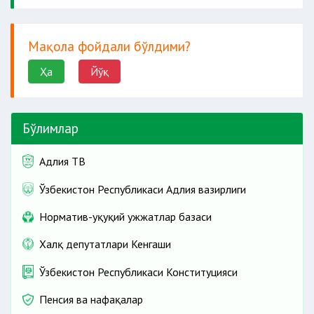
Мақола фойдали бўлдими?
Ҳа
Йўқ
Бўлимлар
Адлия ТВ
Ўзбекистон Республикаси Адлия вазирлиги
Норматив-ҳуқуқий ҳужжатлар базаси
Халқ депутатлари Кенгаши
Ўзбекистон Республикаси Конституцияси
Пенсия ва нафақалар