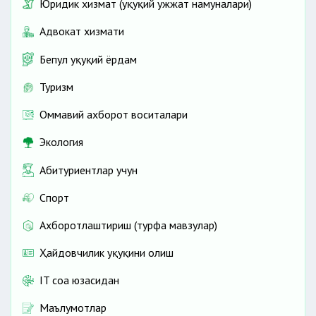
Юридик хизмат (ҳуқуқий ҳужжат намуналари)
Адвокат хизмати
Бепул ҳуқуқий ёрдам
Туризм
Оммавий ахборот воситалари
Экология
Абитуриентлар учун
Спорт
Ахборотлаштириш (турфа мавзулар)
Ҳайдовчилик ҳуқуқини олиш
IT соҳа юзасидан
Маълумотлар