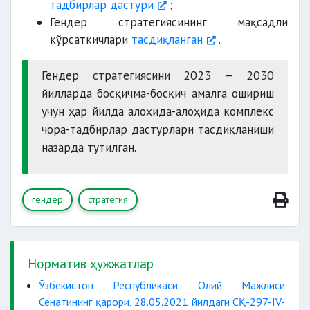
тадбирлар дастури
;
Гендер стратегиясининг мақсадли
кўрсаткичлари
тасдиқланган
.
Гендер стратегиясини 2023 — 2030
йилларда босқичма-босқич амалга ошириш
учун ҳар йилда алоҳида-алоҳида комплекс
чора-тадбирлар дастурлари тасдиқланиши
назарда тутилган.
гендер
стратегия
Норматив ҳужжатлар
Ўзбекистон Республикаси Олий Мажлиси
Сенатининг қарори, 28.05.2021 йилдаги СҚ-297-IV-