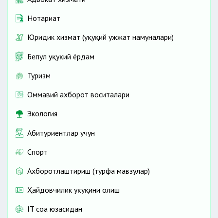
Нотариат
Юридик хизмат (ҳуқуқий ҳужжат намуналари)
Бепул ҳуқуқий ёрдам
Туризм
Оммавий ахборот воситалари
Экология
Абитуриентлар учун
Спорт
Ахборотлаштириш (турфа мавзулар)
Ҳайдовчилик ҳуқуқини олиш
IT соҳа юзасидан