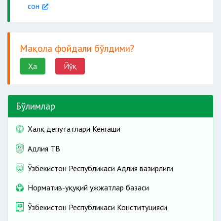
сон
Мақола фойдали бўлдими?
Ҳа
Йўқ
Бўлимлар
Халқ депутатлари Кенгаши
Адлия ТВ
Ўзбекистон Республикаси Адлия вазирлиги
Норматив-ҳуқуқий ҳужжатлар базаси
Ўзбекистон Республикаси Конституцияси