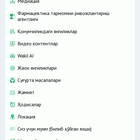
Медиация
Фармацевтика тармоғини ривожлантириш
агентлиги
Қонунчиликдаги янгиликлар
Видео контентлар
Wakil AI
Жаҳон янгиликлари
Cуғурта масалалари
Жамият
Ҳодисалар
Локация
Сиз учун муҳим (билиб қўйган яхши)