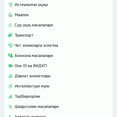
Истеъмолчи ҳуқуқи
Маҳалла
Суд-ҳуқуқ масалалари
Транспорт
Чет элликларга эслатма
Божхона масалалари
One ID ва ЯИДХП
Давлат хизматлари
Интеллектуал мулк
Тадбиркорлик
Шаҳарсозлик масалалари
Адвокат хизмати