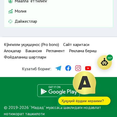
Маҳалла "еттилиги"
Молия
Дайжестлар
Кўнгилли ҳуқуқшунос (Pro bono)
Сайт харитаси
Алоқалар
Вакансия
Регламент
Реклама бериш
Фойдаланиш шартлари
24/7
Кузатиб боринг:
Ҳуқуқий ёрдам керакми?
© 2019-2026 “Мадад” муассаса шаклидаги нодавлат
нотижорат ташкилоти