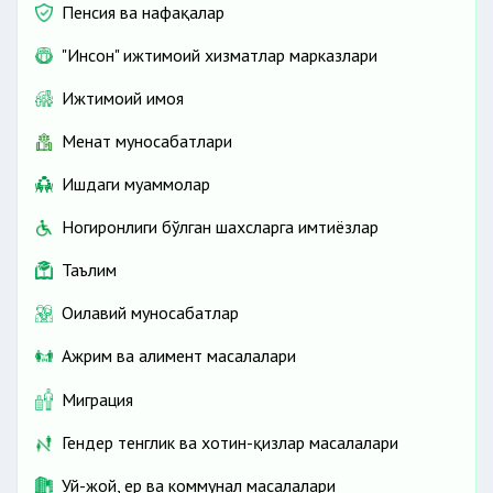
Пенсия ва нафақалар
"Инсон" ижтимоий хизматлар марказлари
Ижтимоий ҳимоя
Меҳнат муносабатлари
Ишдаги муаммолар
Ногиронлиги бўлган шахсларга имтиёзлар
Таълим
Оилавий муносабатлар
Ажрим ва алимент масалалари
Миграция
Гендер тенглик ва хотин-қизлар масалалари
Уй-жой, ер ва коммунал масалалари