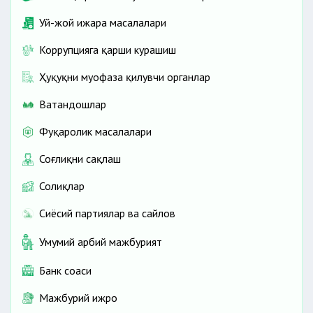
Уй-жой ижара масалалари
Коррупцияга қарши курашиш
Ҳуқуқни муҳофаза қилувчи органлар
Ватандошлар
Фуқаролик масалалари
Соғлиқни сақлаш
Солиқлар
Сиёсий партиялар ва сайлов
Умумий ҳарбий мажбурият
Банк соҳаси
Мажбурий ижро