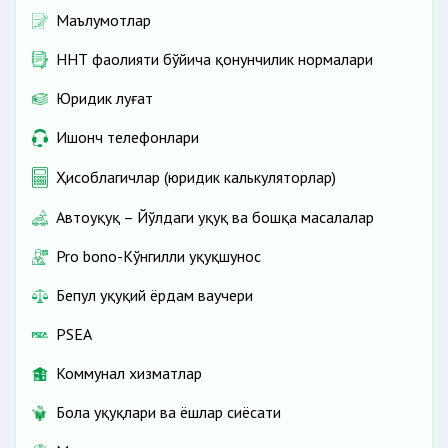
Маълумотлар
ННТ фаолияти бўйича қонунчилик нормалари
Юридик луғат
Ишонч телефонлари
Ҳисоблагичлар (юридик калькуляторлар)
Автоҳуқуқ – Йўлдаги ҳуқуқ ва бошқа масалалар
Pro bono-Кўнгилли ҳуқуқшунос
Бепул ҳуқуқий ёрдам ваучери
PSEA
Коммунал хизматлар
Бола ҳуқуқлари ва ёшлар сиёсати