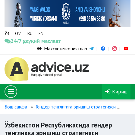
ЎЗ
O‘Z
RU
EN
24/7 ҳуқуқий маслаҳат
Махсус имкониятлар
Кириш
Бош саҳифа
Гендер тенглигига эришиш стратегияси
Ўзбе
Ўзбекистон Республикасида гендер
тенгликка эришиш стратегияси