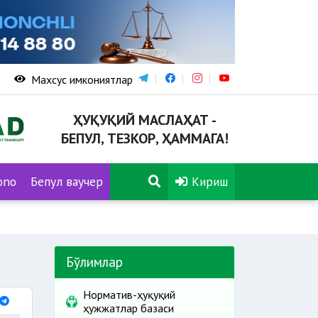
Махсус имкониятлар
ҲУҚУҚИЙ МАСЛАҲАТ -
БЕПУЛ, ТЕЗКОР, ҲАММАГА!
ono
Бепул ваучер
Кириш
Бўлимлар
Норматив-ҳуқуқий
ҳужжатлар базаси