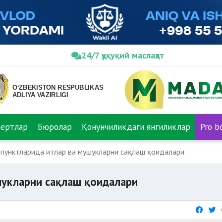
24/7 ҳуқуқий маслаҳат
пертлар
Бюролар
Қонунчиликдаги янгиликлар
Pro b
 пунктларида итлар ва мушукларни сақлаш қоидалари
шукларни сақлаш қоидалари