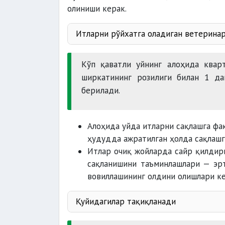
олиниши керак.
Итларни рўйхатга оладиган ветерина
Кўп қаватли уйнинг алоҳида квар
ширкатининг розилиги билан 1 да
Қоидалар
берилади.
Алоҳида уйда итларни сақлашга фақ
ҳудудда ажратилган ҳолда сақлашг
Итлар очиқ жойларда сайр қилдири
сақланишини таъминлашлари — эрта
вовиллашининг олдини олишлари ке
Қуйидагилар тақиқланади