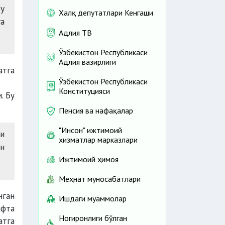
Бу
Халқ депутатлари Кенгаши
а
Адлия ТВ
Ўзбекистон Республикаси
Адлия вазирлиги
атга
Ўзбекистон Республикаси
Конституцияси
. Бу
Пенсия ва нафақалар
"Инсон" ижтимоий
и
хизматлар марказлари
н
Ижтимоий ҳимоя
Меҳнат муносабатлари
нган
Ишдаги муаммолар
афта
Ногиронлиги бўлган
атга