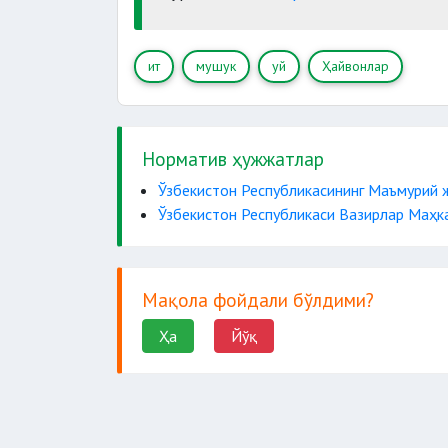
ит
мушук
уй
Ҳайвонлар
Норматив ҳужжатлар
Ўзбекистон Республикасининг Маъмурий 
Ўзбекистон Республикаси Вазирлар Маҳка
Мақола фойдали бўлдими?
Ҳа
Йўқ