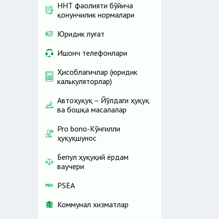
ННТ фаолияти бўйича
қонунчилик нормалари
Юридик луғат
Ишонч телефонлари
Ҳисоблагичлар (юридик
калькуляторлар)
Автоҳуқуқ – Йўлдаги ҳуқуқ
ва бошқа масалалар
Pro bono-Кўнгилли
ҳуқуқшунос
Бепул ҳуқуқий ёрдам
ваучери
PSEA
Коммунал хизматлар