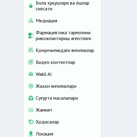
Бола ҳуқуқлари ва ёшлар
сиёсати
Медиация
Фармацевтика тармоғини
ривожлантириш агентлиги
Қонунчиликдаги янгиликлар
Видео контентлар
Wakil AI
Жаҳон янгиликлари
Cуғурта масалалари
Жамият
Ҳодисалар
Локация