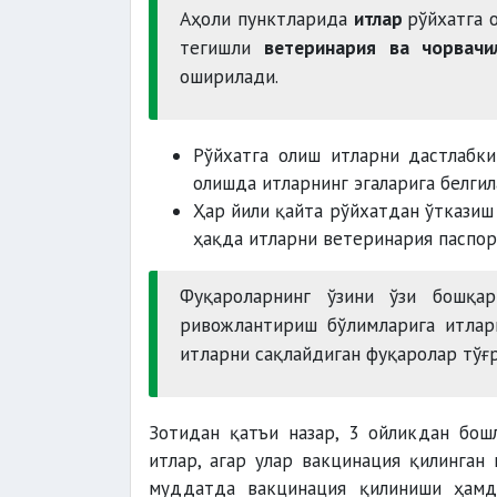
Аҳоли пунктларида
итлар
рўйхатга 
тегишли
ветеринария ва чорвачи
оширилади.
Рўйхатга олиш итларни дастлабки
олишда итларнинг эгаларига белги
Ҳар йили қайта рўйхатдан ўтказиш
ҳақда итларни ветеринария паспор
Фуқароларнинг ўзини ўзи бошқар
ривожлантириш бўлимларига итлар
итларни сақлайдиган фуқаролар тўғ
Зотидан қатъи назар, 3 ойликдан бош
итлар, агар улар вакцинация қилинган
муддатда вакцинация қилиниши ҳамд