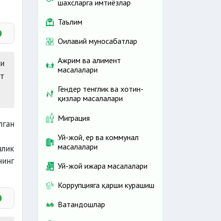
шахсларга имтиёзлар
Таълим
Оилавий муносабатлар
Ажрим ва алимент
и
масалалари
т
Гендер тенглик ва хотин-
қизлар масалалари
Миграция
лган
Уй-жой, ер ва коммунал
масалалари
члик
нинг
Уй-жой ижара масалалари
Коррупцияга қарши курашиш
Ватандошлар