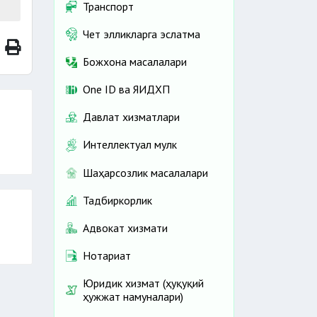
Транспорт
Чет элликларга эслатма
Божхона масалалари
One ID ва ЯИДХП
Давлат хизматлари
Интеллектуал мулк
Шаҳарсозлик масалалари
Тадбиркорлик
Адвокат хизмати
Нотариат
Юридик хизмат (ҳуқуқий
ҳужжат намуналари)