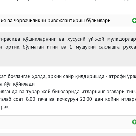
рия ва чорвачиликни ривожлантириш бўлимлари
тирасида қўшниларнинг ва хусусий уй-жой мулкдорлар
н ортиқ бўлмаган итни ва 1 мушукни сақлашга рухса
ат боғланган ҳолда, эркин сайр қилдиришда - атрофи ўра
а йўл қўйилади.
лганда ва турар жой биноларида итларнинг эгалари тин
лаб соат 8.00 гача ва кечқурун 22.00 дан кейин итлар
рак.