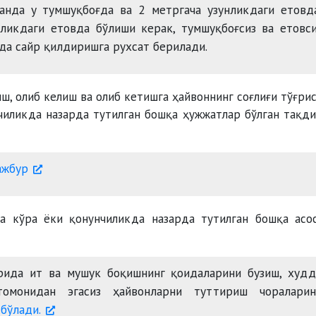
анда у тумшуқбоғда ва 2 метргача узунликдаги етовд
ликдаги етовда бўлиши керак, тумшуқбоғсиз ва етовс
да сайр қилдиришга рухсат берилади.
ш, олиб келиш ва олиб кетишга ҳайвоннинг соғлиғи тўғри
чиликда назарда тутилган бошқа ҳужжатлар бўлган тақд
ажбур
а кўра ёки қонунчиликда назарда тутилган бошқа асо
рида ит ва мушук боқишнинг қоидаларини бузиш, худд
омонидан эгасиз ҳайвонларни туттириш чораларин
бўлади.