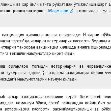
олиниши ва ҳар йили қайта рўйхатдан ўтказилиши шарт. 
ликни ривожлантириш
бўлимлари
томонидан амалг
 вакцинация қилишда амалга оширилади. Итларни рўйх
ланган тартибда итларни ветеринария паспорти берилади.
 итларни такроран вакцинация қилишда амалга оширилади
тига тегишли маълумотлар киритилади.
иш органлари тегишли ветеринария ва чорвачиликн
ни қутуришга қарши ўз вақтида вакцинация қилиш учу
рисидаги маълумотларни маълум қилади.
лаб итлар вакцинация қилиниши керак. Янги сотиб оли
 муддат номаълум бўлса, сотиб олингандан кейин бир ҳ
а ветеринария паспорти расмийлаштирилиши ва рўйх