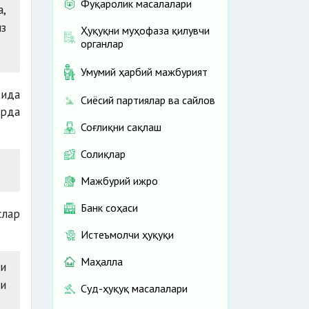
Фуқаролик масалалари
а,
из
Ҳуқуқни муҳофаза қилувчи
органлар
Умумий ҳарбий мажбурият
сида
Сиёсий партиялар ва сайлов
ирда
Соғлиқни сақлаш
Солиқлар
Мажбурий ижро
Банк соҳаси
слар
Истеъмолчи ҳуқуқи
Маҳалла
и
и
Суд-ҳуқуқ масалалари