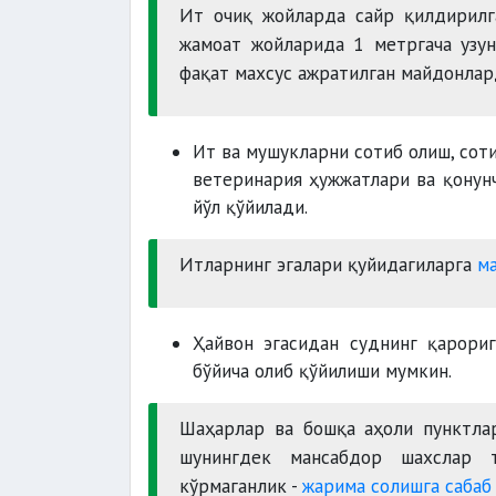
Ит очиқ жойларда сайр қилдирилг
жамоат жойларида 1 метргача узун
фақат махсус ажратилган майдонлар
Ит ва мушукларни сотиб олиш, соти
ветеринария ҳужжатлари ва қонун
йўл қўйилади.
Итларнинг эгалари қуйидагиларга
м
Ҳайвон эгасидан суднинг қарориг
бўйича олиб қўйилиши мумкин.
Шаҳарлар ва бошқа аҳоли пунктла
шунингдек мансабдор шахслар т
кўрмаганлик -
жарима солишга сабаб 