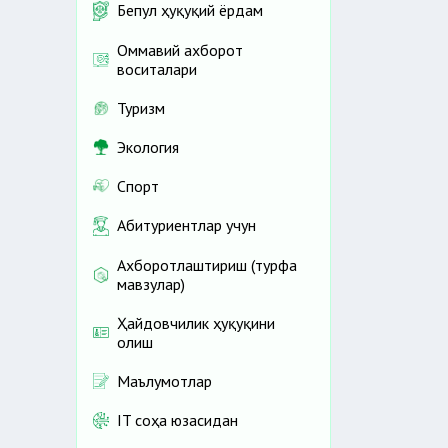
Бепул ҳуқуқий ёрдам
Оммавий ахборот
воситалари
Туризм
Экология
Спорт
Абитуриентлар учун
Ахборотлаштириш (турфа
мавзулар)
Ҳайдовчилик ҳуқуқини
олиш
Маълумотлар
IT соҳа юзасидан