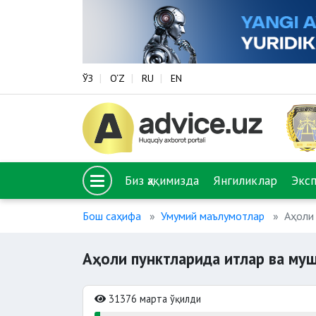
ЎЗ
O‘Z
RU
EN
Биз ҳақимизда
Янгиликлар
Экс
Бош саҳифа
Умумий маълумотлар
Аҳоли
Аҳоли пунктларида итлар ва му
31376 марта ўқилди