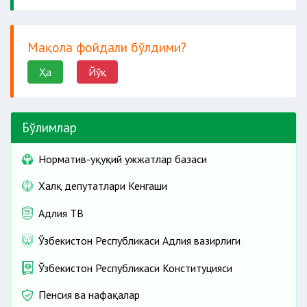
Мақола фойдали бўлдими?
Ҳа
Йўқ
Бўлимлар
Норматив-ҳуқуқий ҳужжатлар базаси
Халқ депутатлари Кенгаши
Адлия ТВ
Ўзбекистон Республикаси Адлия вазирлиги
Ўзбекистон Республикаси Конституцияси
Пенсия ва нафақалар