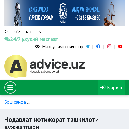
ЎЗ
O‘Z
RU
EN
24/7 ҳуқуқий маслаҳат
Махсус имкониятлар
Кириш
Бош саҳифа
ННТ фаолияти бўйича қонунчилик нормалари
Нодавлат нотижорат ташкилоти
ҳужжатлари