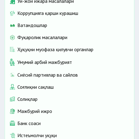
Уй-жой ижара масалалари
Коррупцияга қарши курашиш
Ватандошлар
Фуқаролик масалалари
Ҳуқуқни муҳофаза қилувчи органлар
Умумий ҳарбий мажбурият
Сиёсий партиялар ва сайлов
Соғлиқни сақлаш
Солиқлар
Мажбурий ижро
Банк соҳаси
Истеъмолчи ҳуқуқи