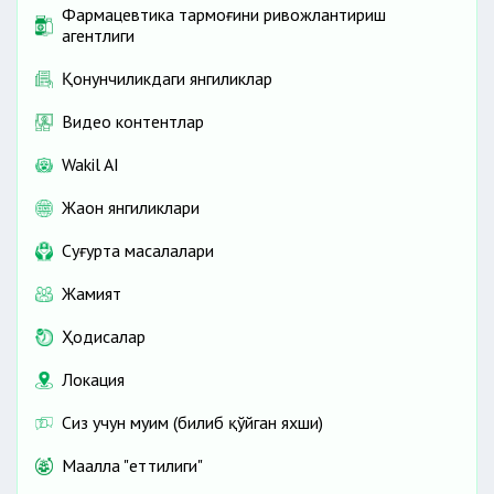
Фармацевтика тармоғини ривожлантириш
агентлиги
Қонунчиликдаги янгиликлар
Видео контентлар
Wakil AI
Жаҳон янгиликлари
Cуғурта масалалари
Жамият
Ҳодисалар
Локация
Сиз учун муҳим (билиб қўйган яхши)
Маҳалла "еттилиги"