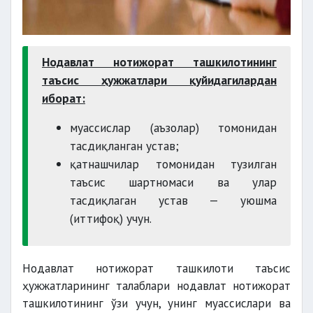
Нодавлат нотижорат ташкилотининг
таъсис ҳужжатлари қуйидагилардан
иборат:
муассислар (аъзолар) томонидан
тасдиқланган устав;
қатнашчилар томонидан тузилган
таъсис шартномаси ва улар
тасдиқлаган устав — уюшма
(иттифоқ) учун.
Нодавлат нотижорат ташкилоти таъсис
ҳужжатларининг талаблари нодавлат нотижорат
ташкилотининг ўзи учун, унинг муассислари ва