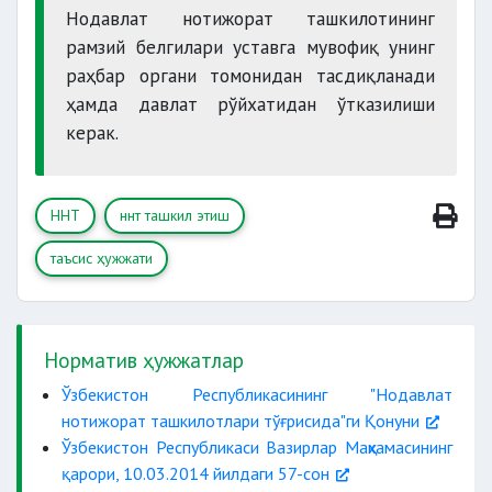
Нодавлат нотижорат ташкилотининг
рамзий белгилари уставга мувофиқ унинг
раҳбар органи томонидан тасдиқланади
ҳамда давлат рўйхатидан ўтказилиши
керак.
ННТ
ннт ташкил этиш
таъсис ҳужжати
Норматив ҳужжатлар
Ўзбекистон Республикасининг "Нодавлат
нотижорат ташкилотлари тўғрисида"ги Қонуни
Ўзбекистон Республикаси Вазирлар Маҳкамасининг
қарори, 10.03.2014 йилдаги 57-сон