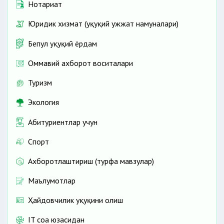
Нотариат
Юридик хизмат (ҳуқуқий ҳужжат намуналари)
Бепул ҳуқуқий ёрдам
Оммавий ахборот воситалари
Туризм
Экология
Абитуриентлар учун
Спорт
Ахборотлаштириш (турфа мавзулар)
Маълумотлар
Ҳайдовчилик ҳуқуқини олиш
IT соҳа юзасидан