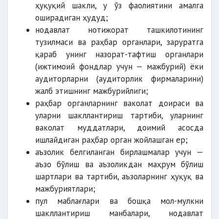
ҳуқуқий шакли, у ўз фаолиятини амалга
оширадиган ҳудуд;
нодавлат нотижорат ташкилотининг
тузилмаси ва раҳбар органлари, заруратга
қараб унинг назорат-тафтиш органлари
(ижтимоий фондлар учун — мажбурий) ёки
аудиторларни (аудиторлик фирмаларини)
жалб этишнинг мажбурийлиги;
раҳбар органларнинг ваколат доираси ва
уларни шакллантириш тартиби, уларнинг
ваколат муддатлари, доимий асосда
ишлайдиган раҳбар орган жойлашган ер;
аъзолик белгиланган бирлашмалар учун —
аъзо бўлиш ва аъзоликдан маҳрум бўлиш
шартлари ва тартиби, аъзоларнинг ҳуқуқ ва
мажбуриятлари;
пул маблағлари ва бошқа мол-мулкни
шакллантириш манбалари, нодавлат