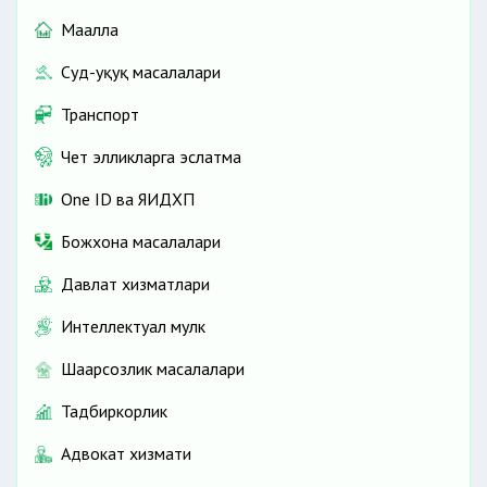
Маҳалла
Суд-ҳуқуқ масалалари
Транспорт
Чет элликларга эслатма
One ID ва ЯИДХП
Божхона масалалари
Давлат хизматлари
Интеллектуал мулк
Шаҳарсозлик масалалари
Тадбиркорлик
Адвокат хизмати