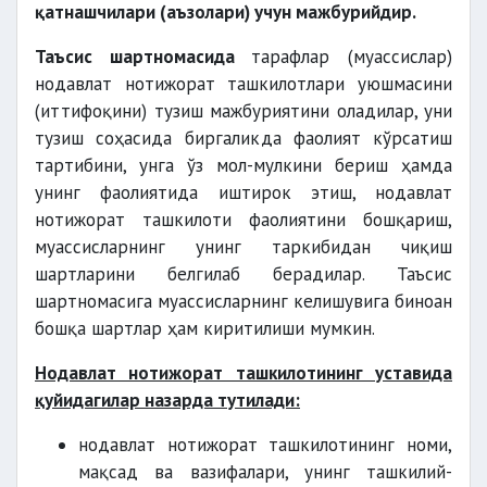
қатнашчилари (аъзолари) учун мажбурийдир.
Таъсис шартномасида
тарафлар (муассислар)
нодавлат нотижорат ташкилотлари уюшмасини
(иттифоқини) тузиш мажбуриятини оладилар, уни
тузиш соҳасида биргаликда фаолият кўрсатиш
тартибини, унга ўз мол-мулкини бериш ҳамда
унинг фаолиятида иштирок этиш, нодавлат
нотижорат ташкилоти фаолиятини бошқариш,
муассисларнинг унинг таркибидан чиқиш
шартларини белгилаб берадилар. Таъсис
шартномасига муассисларнинг келишувига биноан
бошқа шартлар ҳам киритилиши мумкин.
Нодавлат нотижорат ташкилотининг уставида
қуйидагилар назарда тутилади:
нодавлат нотижорат ташкилотининг номи,
мақсад ва вазифалари, унинг ташкилий-