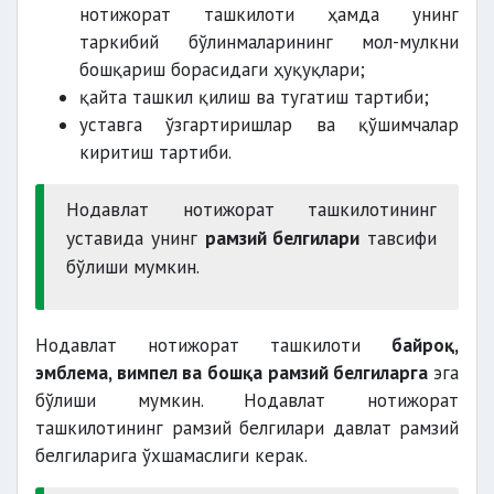
нотижорат ташкилоти ҳамда унинг
таркибий бўлинмаларининг мол-мулкни
бошқариш борасидаги ҳуқуқлари;
қайта ташкил қилиш ва тугатиш тартиби;
уставга ўзгартиришлар ва қўшимчалар
киритиш тартиби.
Нодавлат нотижорат ташкилотининг
уставида унинг
рамзий белгилари
тавсифи
бўлиши мумкин.
Нодавлат нотижорат ташкилоти
байроқ,
эмблема, вимпел ва бошқа рамзий белгиларга
эга
бўлиши мумкин. Нодавлат нотижорат
ташкилотининг рамзий белгилари давлат рамзий
белгиларига ўхшамаслиги керак.