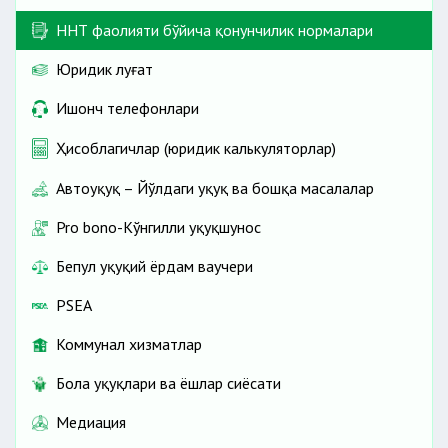
ННТ фаолияти бўйича қонунчилик нормалари
Юридик луғат
Ишонч телефонлари
Ҳисоблагичлар (юридик калькуляторлар)
Автоҳуқуқ – Йўлдаги ҳуқуқ ва бошқа масалалар
Pro bono-Кўнгилли ҳуқуқшунос
Бепул ҳуқуқий ёрдам ваучери
PSEA
Коммунал хизматлар
Бола ҳуқуқлари ва ёшлар сиёсати
Медиация