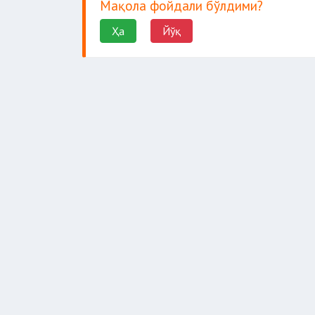
Мақола фойдали бўлдими?
Ҳа
Йўқ
донагача
гр.гача