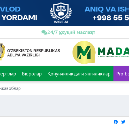
24/7 ҳуқуқий маслаҳат
пертлар
Бюролар
Қонунчиликдаги янгиликлар
Pro b
-жавоблар