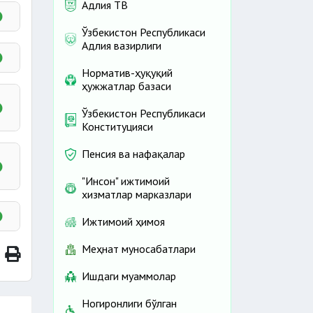
Адлия ТВ
Ўзбекистон Республикаси
Адлия вазирлиги
Норматив-ҳуқуқий
и
ҳужжатлар базаси
и
и
Ўзбекистон Республикаси
Конституцияси
я
Пенсия ва нафақалар
"Инсон" ижтимоий
.
хизматлар марказлари
Ижтимоий ҳимоя
Меҳнат муносабатлари
Ш
Ш
Ишдаги муаммолар
и
Ногиронлиги бўлган