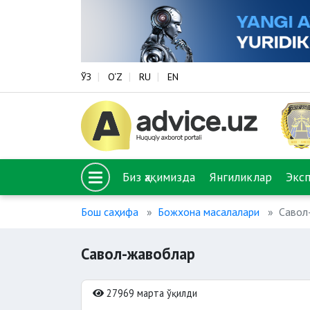
ЎЗ
O‘Z
RU
EN
Биз ҳақимизда
Янгиликлар
Экс
Бош саҳифа
Божхона масалалари
Савол
Савол-жавоблар
27969 марта ўқилди