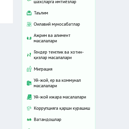
шахсларга имтиёзлар
Таълим
Оилавий муносабатлар
а
Ажрим ва алимент
3
масалалари
5
Гендер тенглик ва хотин-
қизлар масалалари
Миграция
Уй-жой, ер ва коммунал
масалалари
Уй-жой ижара масалалари
Коррупцияга қарши курашиш
Ватандошлар