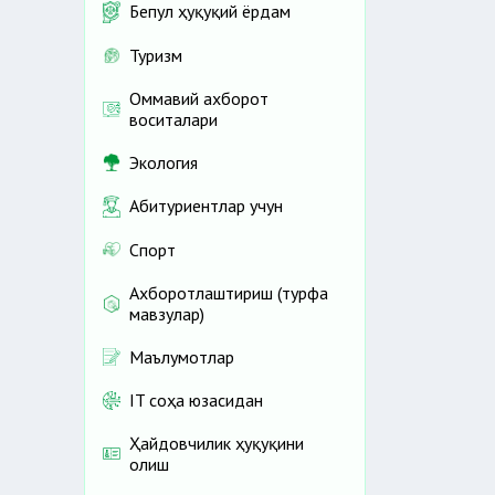
Бепул ҳуқуқий ёрдам
Туризм
Оммавий ахборот
воситалари
Экология
Абитуриентлар учун
Спорт
Ахборотлаштириш (турфа
мавзулар)
Маълумотлар
IT соҳа юзасидан
Ҳайдовчилик ҳуқуқини
олиш