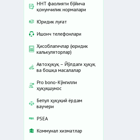
ННТ фаолияти бўйича
қонунчилик нормалари
Юридик луғат
Ишонч телефонлари
Ҳисоблагичлар (юридик
калькуляторлар)
Автоҳуқуқ – Йўлдаги ҳуқуқ
ва бошқа масалалар
Pro bono-Кўнгилли
ҳуқуқшунос
Бепул ҳуқуқий ёрдам
ваучери
PSEA
Коммунал хизматлар