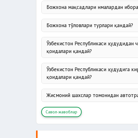
Божхона мақсадлари нмалардан ибор
Божхона тўловлари турлари қандай?
божхона чегараси орқали тов
ташиш, сақлаш ва қайта ишла
Ўзбекистон Республикаси ҳудудидан ч
тўланади.
таъминлаш;
қоидалари қандай?
божхона тўловлари ўз вақтида 
Божхона тўловлари турлари:
иқтисодий сиёсат чораларига
Ўзбекистон Республикаси ҳудудига ки
божхона божи;
этилишини таъминлаш;
қоидалари қандай?
қўшилган қиймат солиғи;
божхона тўғрисидаги қонунчили
акциз солиғи;
Жисмоний шахслар томонидан автотра
божхона йиғимлари.
Ўзбекистон Республикаси Божхон
Савол-жавоблар
томонидан белгиланади