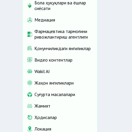
Бола ҳуқуқлари ва ёшлар
сиёсати
Медиация
Фармацевтика тармоғини
ривожлантириш агентлиги
Қонунчиликдаги янгиликлар
Видео контентлар
Wakil AI
Жаҳон янгиликлари
Cуғурта масалалари
Жамият
Ҳодисалар
Локация