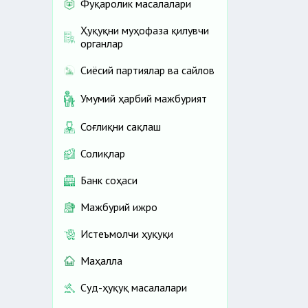
Фуқаролик масалалари
Ҳуқуқни муҳофаза қилувчи
органлар
Сиёсий партиялар ва сайлов
Умумий ҳарбий мажбурият
Соғлиқни сақлаш
Солиқлар
Банк соҳаси
Мажбурий ижро
Истеъмолчи ҳуқуқи
Маҳалла
Суд-ҳуқуқ масалалари