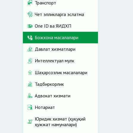
Транспорт
Чет элликларга эслатма
One ID ва ЯИДХП
Божхона масалалари
Давлат хизматлари
Интеллектуал мулк
Шаҳарсозлик масалалари
Тадбиркорлик
Адвокат хизмати
Нотариат
Юридик хизмат (ҳуқуқий
ҳужжат намуналари)