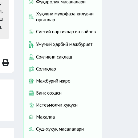
Фуқаролик масалалари
қ-
и,
Ҳуқуқни муҳофаза қилувчи
ш
органлар
.
Сиёсий партиялар ва сайлов
Умумий ҳарбий мажбурият
Соғлиқни сақлаш
Солиқлар
Мажбурий ижро
Банк соҳаси
Истеъмолчи ҳуқуқи
Маҳалла
Суд-ҳуқуқ масалалари