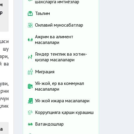
шахсларга имтиёзлар
м
ар
Таълим
Оилавий муносабатлар
Ажрим ва алимент
ҳаси
масалалари
 шу
Гендер тенглик ва хотин-
ари,
қизлар масалалари
й ва
Миграция
уви,
Уй-жой, ер ва коммунал
масалалари
арни
учун
Уй-жой ижара масалалари
ҳлик
Коррупцияга қарши курашиш
Ватандошлар
да