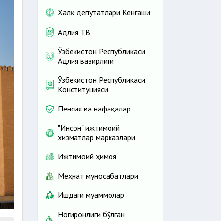
Халқ депутатлари Кенгаши
Адлия ТВ
Ўзбекистон Республикаси
Адлия вазирлиги
Ўзбекистон Республикаси
Конституцияси
Пенсия ва нафақалар
"Инсон" ижтимоий
хизматлар марказлари
Ижтимоий ҳимоя
Меҳнат муносабатлари
Ишдаги муаммолар
Ногиронлиги бўлган