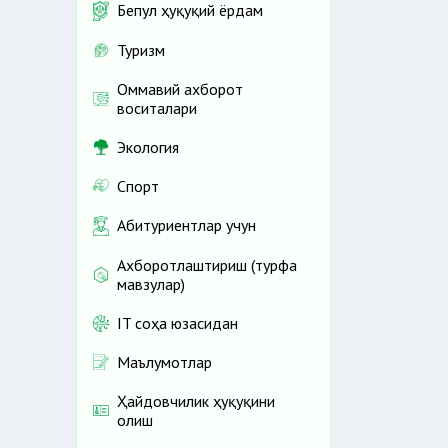
Бепул ҳуқуқий ёрдам
Туризм
Оммавий ахборот
воситалари
Экология
Спорт
Абитуриентлар учун
Ахборотлаштириш (турфа
мавзулар)
IT соҳа юзасидан
Маълумотлар
Ҳайдовчилик ҳуқуқини
олиш