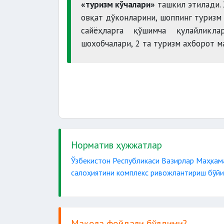
«туризм кўчалари»
ташкил этилади. 
овқат дўконларини, шоппинг туризм
сайёҳларга қўшимча қулайлик
шохобчалари, 2 та туризм ахборот м
Норматив ҳужжатлар
Ўзбекистон Республикаси Вазирлар Маҳкам
салоҳиятини комплекс ривожлантириш бўйи
Мақола фойдали бўлдими?