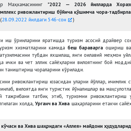
лар Маҳкамасининг
"2022 — 2026 йилларда Хораз
комплекс ривожлантириш бўйича қўшимча чора-тадбирл
(
28.09.2022 йилдаги 546-сон
)
ги иш ўринларини яратишда туризм асосий драйвер со
ризм хизматларини камида
беш бараварга
ошириш ва
тузилмасини тубдан яхшилаш, янги оилавий меҳмон уйл
а ички ва чет эллик сайёҳларни вилоятнинг бой модди
н таништириш чораларини кўрилади.
сини ривожлантириш юзасидан уларни йўллар, ичимлик с
минлаб, вилоятда янги туристик йўналишлар ва маҳсулотл
й тажрибани татбиқ этиб, туризмни ривожлантириш 
лгилаган холда,
Урганч ва Хива
шаҳарларини етакчи сайё
.
кўчаси ва Хива шаҳридаги «Аллея» майдони ҳудудлари