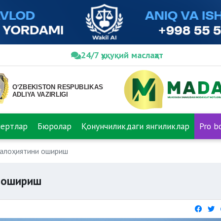
24/7 ҳуқуқий маслаҳат
пертлар
Бюролар
Қонунчиликдаги янгиликлар
Pro b
салоҳиятини ошириш
и ошириш