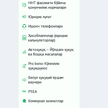
ННТ фаолияти бўйича
қонунчилик нормалари
Юридик луғат
Ишонч телефонлари
Ҳисоблагичлар (юридик
калькуляторлар)
Автоҳуқуқ – Йўлдаги ҳуқуқ
ва бошқа масалалар
Pro bono-Кўнгилли
ҳуқуқшунос
Бепул ҳуқуқий ёрдам
ваучери
PSEA
Коммунал хизматлар