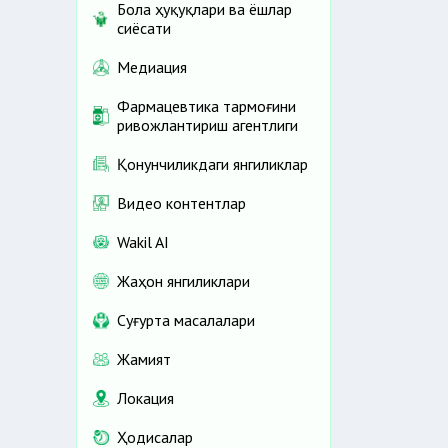
Бола ҳуқуқлари ва ёшлар
сиёсати
Медиация
Фармацевтика тармоғини
ривожлантириш агентлиги
Қонунчиликдаги янгиликлар
Видео контентлар
Wakil AI
Жаҳон янгиликлари
Cуғурта масалалари
Жамият
Локация
Ҳодисалар