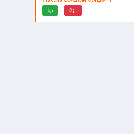
Ҳа
Йўқ