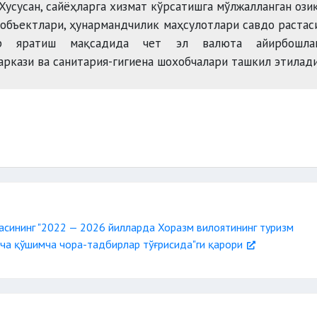
Хусусан, сайёҳларга хизмат кўрсатишга мўлжалланган ози
 объектлари, ҳунармандчилик маҳсулотлари савдо растас
лар яратиш мақсадида чет эл валюта айирбошла
аркази ва санитария-гигиена шохобчалари ташкил этилади
асининг "2022 — 2026 йилларда Хоразм вилоятининг туризм
ча қўшимча чора-тадбирлар тўғрисида"ги қарори