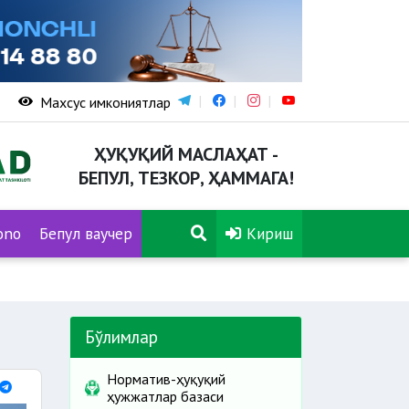
Махсус имкониятлар
ҲУҚУҚИЙ МАСЛАҲАТ -
БЕПУЛ, ТЕЗКОР, ҲАММАГА!
ono
Бепул ваучер
Кириш
Бўлимлар
Норматив-ҳуқуқий
ҳужжатлар базаси