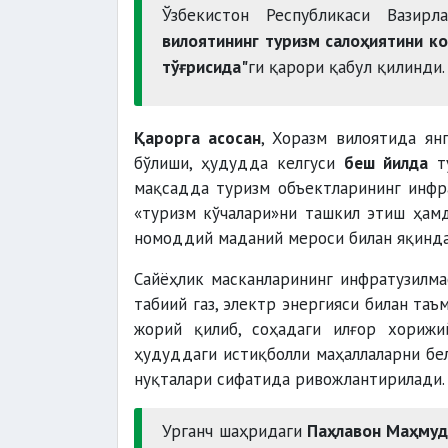
Ўзбекистон Республикаси Вазир
вилоятининг туризм салоҳиятини 
тўғрисида"
ги қарори қабул қилинди. 
Қарорга асосан
, Хоразм вилоятида ян
бўлиши, ҳудудда келгуси
беш йилда
ту
мақсадда туризм объектларининг инфра
«туризм кўчалари»ни ташкил этиш ҳамд
номоддий маданий мероси билан яқинда
Сайёҳлик масканларининг инфратузилма
табиий газ, электр энергияси билан таъ
жорий қилиб, соҳадаги илғор хорижи
ҳудуддаги истиқболли маҳаллаларни бе
нуқталари сифатида ривожлантирилади
Урганч шаҳридаги
Паҳлавон Маҳмуд 