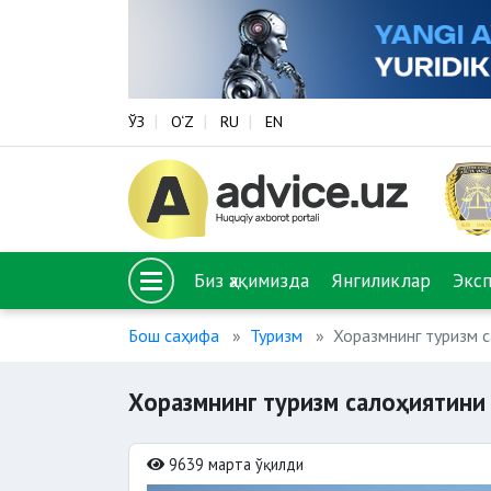
ЎЗ
O‘Z
RU
EN
Биз ҳақимизда
Янгиликлар
Экс
Бош саҳифа
Туризм
Хоразмнинг туризм 
Хоразмнинг туризм салоҳиятин
9639 марта ўқилди