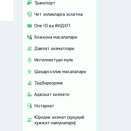
Транспорт
Чет элликларга эслатма
One ID ва ЯИДХП
Божхона масалалари
Давлат хизматлари
Интеллектуал мулк
Шаҳарсозлик масалалари
Тадбиркорлик
Адвокат хизмати
Нотариат
Юридик хизмат (ҳуқуқий
ҳужжат намуналари)