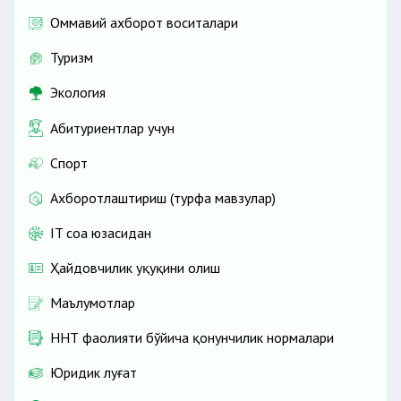
Оммавий ахборот воситалари
Туризм
Экология
Абитуриентлар учун
Спорт
Ахборотлаштириш (турфа мавзулар)
IT соҳа юзасидан
Ҳайдовчилик ҳуқуқини олиш
Маълумотлар
ННТ фаолияти бўйича қонунчилик нормалари
Юридик луғат