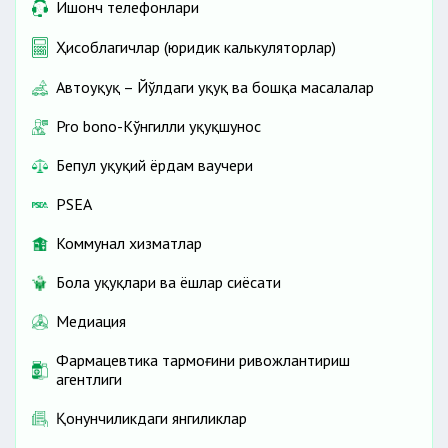
Ишонч телефонлари
Ҳисоблагичлар (юридик калькуляторлар)
Автоҳуқуқ – Йўлдаги ҳуқуқ ва бошқа масалалар
Pro bono-Кўнгилли ҳуқуқшунос
Бепул ҳуқуқий ёрдам ваучери
PSEA
Коммунал хизматлар
Бола ҳуқуқлари ва ёшлар сиёсати
Медиация
Фармацевтика тармоғини ривожлантириш
агентлиги
Қонунчиликдаги янгиликлар