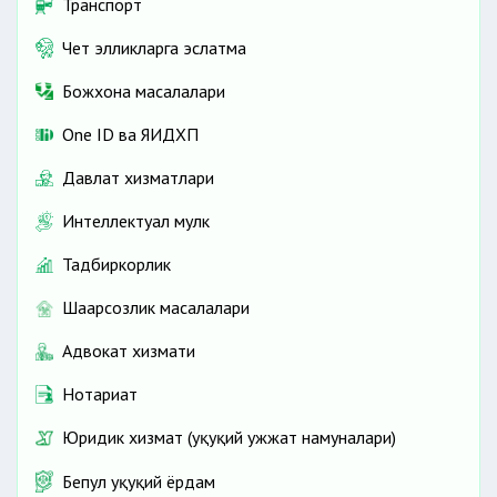
Транспорт
Чет элликларга эслатма
Божхона масалалари
One ID ва ЯИДХП
Давлат хизматлари
Интеллектуал мулк
Тадбиркорлик
Шаҳарсозлик масалалари
Адвокат хизмати
Нотариат
Юридик хизмат (ҳуқуқий ҳужжат намуналари)
Бепул ҳуқуқий ёрдам