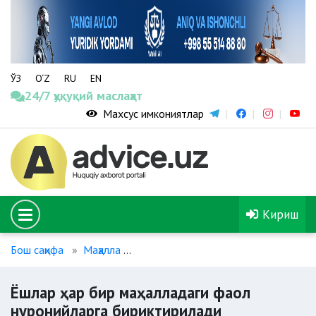
ЎЗ
O‘Z
RU
EN
24/7 ҳуқуқий маслаҳат
Махсус имкониятлар
Кириш
Бош саҳифа
Маҳалла
Ёшлар ҳар бир маҳалладаги фаол ну
Ёшлар ҳар бир маҳалладаги фаол
нуронийларга бириктирилади