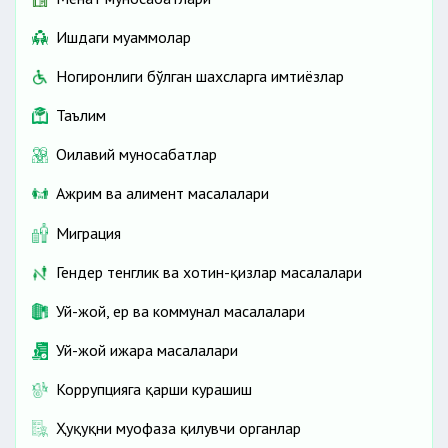
Ишдаги муаммолар
Ногиронлиги бўлган шахсларга имтиёзлар
Таълим
Оилавий муносабатлар
Ажрим ва алимент масалалари
Миграция
Гендер тенглик ва хотин-қизлар масалалари
Уй-жой, ер ва коммунал масалалари
Уй-жой ижара масалалари
Коррупцияга қарши курашиш
Ҳуқуқни муҳофаза қилувчи органлар