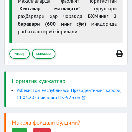
Маҳаллаларда фаолият юритаётган
“
Кексалар маслаҳати
” гуруҳлари
раҳбарлари ҳар чоракда
БҲМнинг 2
баравари
(600 минг сўм)
миқдорида
рағбатлантириб борилади.
ёшлар
маҳалла
Норматив ҳужжатлар
Ўзбекистон Республикаси Президентининг қарори,
11.03.2023 йилдаги ПҚ-92-сон
Мақола фойдали бўлдими?