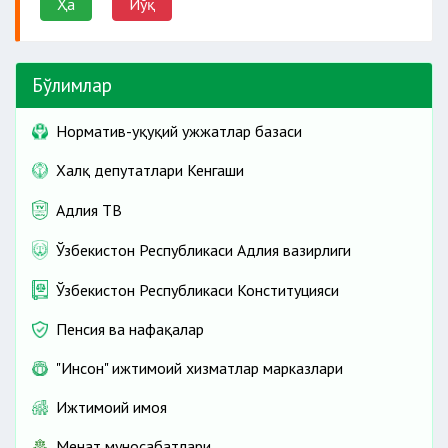
Ҳа
Йўқ
Бўлимлар
Норматив-ҳуқуқий ҳужжатлар базаси
Халқ депутатлари Кенгаши
Адлия ТВ
Ўзбекистон Республикаси Адлия вазирлиги
Ўзбекистон Республикаси Конституцияси
Пенсия ва нафақалар
"Инсон" ижтимоий хизматлар марказлари
Ижтимоий ҳимоя
Меҳнат муносабатлари