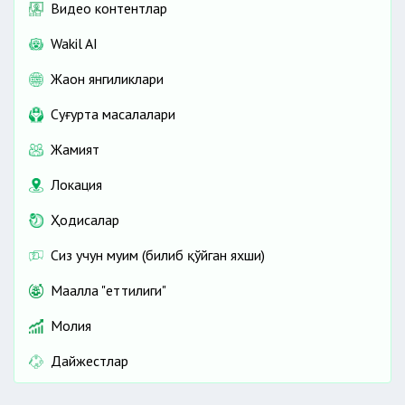
Видео контентлар
Wakil AI
Жаҳон янгиликлари
Cуғурта масалалари
Жамият
Локация
Ҳодисалар
Сиз учун муҳим (билиб қўйган яхши)
Маҳалла "еттилиги"
Молия
Дайжестлар