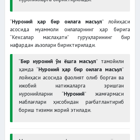
“
Нуроний ҳар бир оилага масъул
” лойиҳаси
асосида муаммоли оилаларнинг ҳар бирига
“Кексалар маслаҳати” гуруҳларининг бир
нафардан аъзолари бириктирилади.
“
Бир нуроний ўн ёшга масъул
” тамойили
ҳамда “
Нуроний ҳар бир оилага масъул
”
лойиҳаси асосида фаолият олиб борган ва
ижобий натижаларга эришган
нуронийларни “
Нуроний
” жамғармаси
маблағлари ҳисобидан рағбатлантириб
бориш тизими жорий этилади.