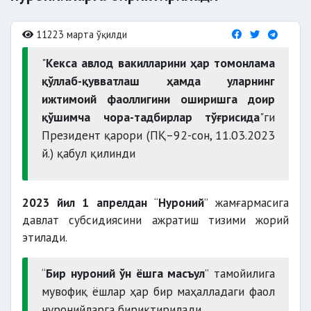
11223 марта ўқилди
"
Кекса авлод вакилларини ҳар томонлама
қўллаб-қувватлаш ҳамда уларнинг
ижтимоий фаоллигини оширишга доир
қўшимча чора-тадбирлар тўғрисида
"ги
Президент қарори (ПҚ–92-сон, 11.03.2023
й.) қабул қилинди
2023 йил 1 апрелдан
“
Нуроний
” жамғармасига
давлат субсидиясини ажратиш тизими жорий
этилади.
“
Бир нуроний ўн ёшга масъул
” тамойилига
мувофиқ ёшлар ҳар бир маҳалладаги фаол
нуронийларга бириктирилади.