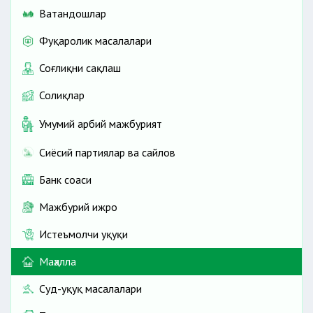
Ватандошлар
Фуқаролик масалалари
Соғлиқни сақлаш
Солиқлар
Умумий ҳарбий мажбурият
Сиёсий партиялар ва сайлов
Банк соҳаси
Мажбурий ижро
Истеъмолчи ҳуқуқи
Маҳалла
Суд-ҳуқуқ масалалари