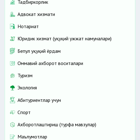
Тадбиркорлик
Адвокат хизмати
Нотариат
Юридик хизмат (ҳуқуқий ҳужжат намуналари)
Бепул ҳуқуқий ёрдам
Оммавий ахборот воситалари
Туризм
Экология
Абитуриентлар учун
Спорт
Ахборотлаштириш (турфа мавзулар)
Маълумотлар