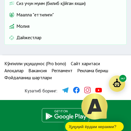
Сиз учун муҳим (билиб қўйган яхши)
Маҳалла "еттилиги"
Молия
Дайжестлар
Кўнгилли ҳуқуқшунос (Pro bono)
Сайт харитаси
Алоқалар
Вакансия
Регламент
Реклама бериш
Фойдаланиш шартлари
24/7
Кузатиб боринг:
Ҳуқуқий ёрдам керакми?