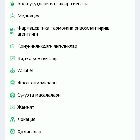
Бола ҳуқуқлари ва ёшлар сиёсати
Медиация
Фармацевтика тармоғини ривожлантириш
агентлиги
Қонунчиликдаги янгиликлар
Видео контентлар
Wakil AI
Жаҳон янгиликлари
Cуғурта масалалари
Жамият
Локация
Ҳодисалар