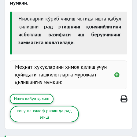
мумкин.
Низоларни кўриб чиқиш чоғида ишга қабул
қилишни
рад этишнинг қонунийлигини
исботлаш вазифаси иш берувчининг
зиммасига юклатилади.
Меҳнат ҳуқуқларини ҳимоя қилиш учун
қуйидаги ташкилотларга мурожаат
қилишингиз мумкин:
Камбағалликни қисқартириш ва бандлик
Ишга қабул қилиш
вазирлиги
Ўзбекистон Республикаси Президентининг
қонунга хилоф равишда рад
виртуал қабулхонаси
этиш
Суд