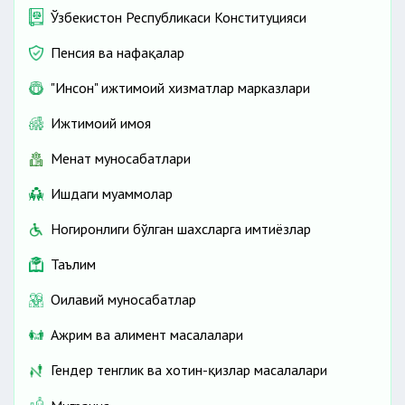
Ўзбекистон Республикаси Конституцияси
Пенсия ва нафақалар
"Инсон" ижтимоий хизматлар марказлари
Ижтимоий ҳимоя
Меҳнат муносабатлари
Ишдаги муаммолар
Ногиронлиги бўлган шахсларга имтиёзлар
Таълим
Оилавий муносабатлар
Ажрим ва алимент масалалари
Гендер тенглик ва хотин-қизлар масалалари