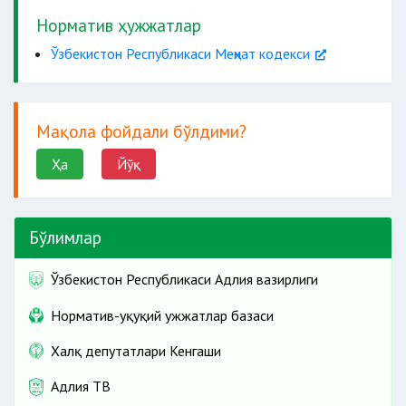
Норматив ҳужжатлар
Ўзбекистон Республикаси Меҳнат кодекси
Мақола фойдали бўлдими?
Ҳа
Йўқ
Бўлимлар
Ўзбекистон Республикаси Адлия вазирлиги
Норматив-ҳуқуқий ҳужжатлар базаси
Халқ депутатлари Кенгаши
Адлия ТВ