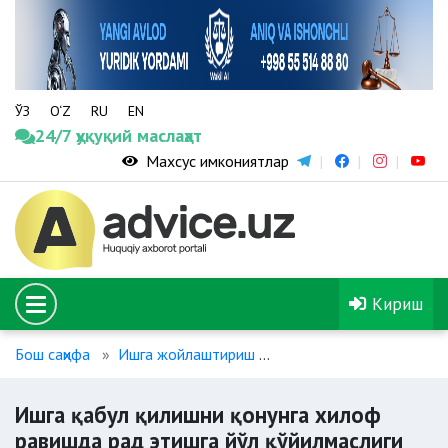
ЎЗ
O‘Z
RU
EN
24/7 ҳуқуқий маслаҳат
Махсус имкониятлар
Кириш
Бош саҳифа
Ишга жойлаштириш
Ишга қабул қилишни қо
Ишга қабул қилишни қонунга хилоф
равишда рад этишга йўл қўйилмаслиги