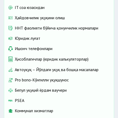
IT соҳа юзасидан
Ҳайдовчилик ҳуқуқини олиш
ННТ фаолияти бўйича қонунчилик нормалари
Юридик луғат
Ишонч телефонлари
Ҳисоблагичлар (юридик калькуляторлар)
Автоҳуқуқ – Йўлдаги ҳуқуқ ва бошқа масалалар
Pro bono-Кўнгилли ҳуқуқшунос
Бепул ҳуқуқий ёрдам ваучери
PSEA
Коммунал хизматлар