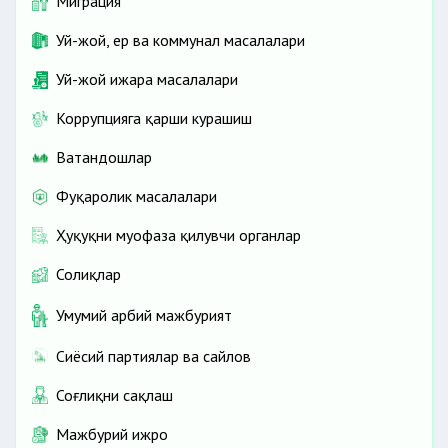
Миграция
Уй-жой, ер ва коммунал масалалари
Уй-жой ижара масалалари
Коррупцияга қарши курашиш
Ватандошлар
Фуқаролик масалалари
Ҳуқуқни муҳофаза қилувчи органлар
Солиқлар
Умумий ҳарбий мажбурият
Сиёсий партиялар ва сайлов
Соғлиқни сақлаш
Мажбурий ижро