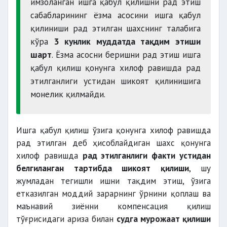
имзоланган ишга қабул қилишни рад этиш
сабабларининг ёзма асосини ишга қабул
қилиниши рад этилган шахснинг талабига
кўра
3 кунлик муддатда тақдим этиши
шарт
. Ёзма асосни беришни рад этиш ишга
қабул қилиш қонунга хилоф равишда рад
этилганлиги устидан шикоят қилинишига
монелик қилмайди.
ҳомиладорлик ёки фарзандлар борлиги
Ишга қабул қилиш ўзига қонунга хилоф равишда
билан боғлиқ сабабларга кўра ишга қабул
рад этилган деб ҳисоблайдиган шахс қонунга
қилмаслик
хилоф равишда
рад этилганлиги факти устидан
судланганлиги
белгиланган тартибда шикоят қилиши
, шу
жумладан тегишли ишни тақдим этиш, ўзига
етказилган моддий зарарнинг ўрнини қоплаш ва
маънавий зиённи компенсация қилиш
тўғрисидаги ариза билан
судга мурожаат қилиши