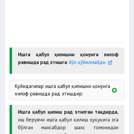
Ишга қабул қилишни қонунга хилоф
равишда рад этишга
йўл қўйилмайди.
Қуйидагилар ишга қабул қилишни қонунга
хилоф равишда рад этишдир:
меҳнат ва машғулотлар соҳасида
камситишни тақиқлаш тўғрисидаги
Ишга қабул қилиш рад этилган тақдирда
,
талабларни бузиш
иш берувчи ишга қабул қилиш ҳуқуқига эга
бўлган мансабдор шахс томонидан
ишга қабул қилмаслик;