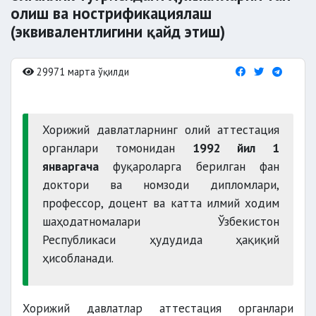
олиш ва нострификациялаш
(эквивалентлигини қайд этиш)
29971 марта ўқилди
Хорижий давлатларнинг олий аттестация
органлари томонидан
1992 йил 1
январгача
фуқароларга берилган фан
доктори ва номзоди дипломлари,
профессор, доцент ва катта илмий ходим
шаҳодатномалари Ўзбекистон
Республикаси ҳудудида ҳақиқий
ҳисобланади.
Хорижий давлатлар аттестация органлари