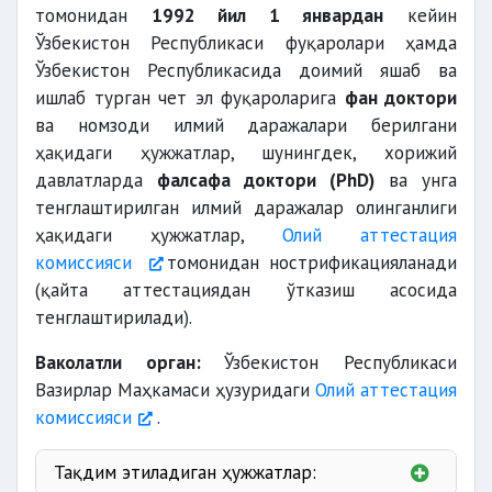
томонидан
1992 йил 1 январдан
кейин
Ўзбекистон Республикаси фуқаролари ҳамда
Ўзбекистон Республикасида доимий яшаб ва
ишлаб турган чет эл фуқароларига
фан доктори
ва номзоди илмий даражалари берилгани
ҳақидаги ҳужжатлар, шунингдек, хорижий
давлатларда
фалсафа доктори (PhD)
ва унга
тенглаштирилган илмий даражалар олинганлиги
ҳақидаги ҳужжатлар,
Олий аттестация
комиссияси
томонидан нострификацияланади
(қайта аттестациядан ўтказиш асосида
тенглаштирилади).
Ваколатли орган:
Ўзбекистон Республикаси
Вазирлар Маҳкамаси ҳузуридаги
Олий аттестация
комиссияси
.
Тақдим этиладиган ҳужжатлар: