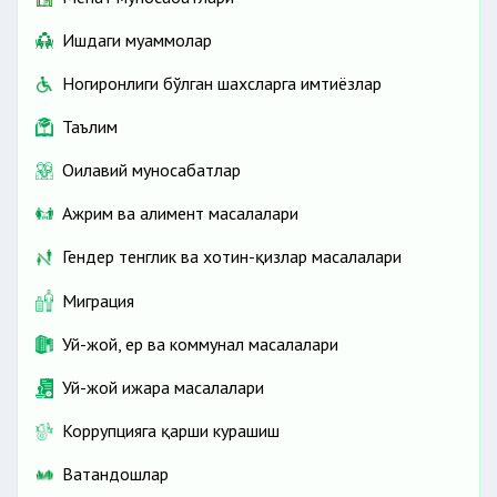
Ишдаги муаммолар
Ногиронлиги бўлган шахсларга имтиёзлар
Таълим
Оилавий муносабатлар
Ажрим ва алимент масалалари
Гендер тенглик ва хотин-қизлар масалалари
Миграция
Уй-жой, ер ва коммунал масалалари
Уй-жой ижара масалалари
Коррупцияга қарши курашиш
Ватандошлар