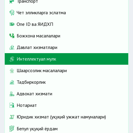
Транспорт
Чет элликларга эслатма
One ID ва ЯИДХП
Божхона масалалари
Давлат хизматлари
Интеллектуал мулк
Шаҳарсозлик масалалари
Тадбиркорлик
Адвокат хизмати
Нотариат
Юридик хизмат (ҳуқуқий ҳужжат намуналари)
Бепул ҳуқуқий ёрдам