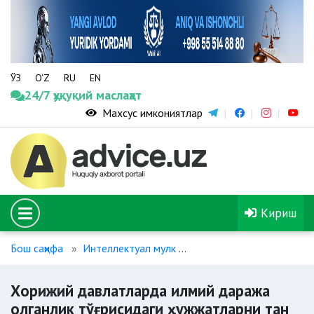
ЎЗ
O‘Z
RU
EN
24/7 ҳуқуқий маслаҳат
Махсус имкониятлар
Кириш
Бош саҳифа
Интеллектуал мулк
Хорижий давлатларда ил
Хорижий давлатларда илмий даража
олганлик тўғрисидаги ҳужжатларни тан