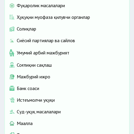
Фуқаролик масалалари
Ҳуқуқни муҳофаза қилувчи органлар
Солиқлар
Сиёсий партиялар ва сайлов
Умумий ҳарбий мажбурият
Соғлиқни сақлаш
Мажбурий ижро
Банк соҳаси
Истеъмолчи ҳуқуқи
Суд-ҳуқуқ масалалари
Маҳалла