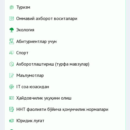
Туризм
Оммавий ахборот воситалари
Экология
Абитуриентлар учун
Спорт
Ахборотлаштириш (турфа мавзулар)
Маълумотлар
IT соҳа юзасидан
Ҳайдовчилик ҳуқуқини олиш
ННТ фаолияти бўйича қонунчилик нормалари
Юридик луғат