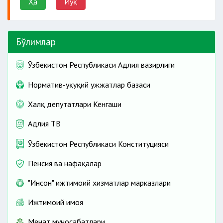
Ҳа
Йўқ
Бўлимлар
Ўзбекистон Республикаси Адлия вазирлиги
Норматив-ҳуқуқий ҳужжатлар базаси
Халқ депутатлари Кенгаши
Адлия ТВ
Ўзбекистон Республикаси Конституцияси
Пенсия ва нафақалар
"Инсон" ижтимоий хизматлар марказлари
Ижтимоий ҳимоя
Меҳнат муносабатлари