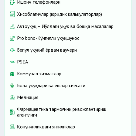
Ишонч телефонлари
Ҳисоблагичлар (юридик калькуляторлар)
Автоҳуқуқ – Йўлдаги ҳуқуқ ва бошқа масалалар
Pro bono-Кўнгилли ҳуқуқшунос
Бепул ҳуқуқий ёрдам ваучери
PSEA
Коммунал хизматлар
Бола ҳуқуқлари ва ёшлар сиёсати
Медиация
Фармацевтика тармоғини ривожлантириш
агентлиги
Қонунчиликдаги янгиликлар