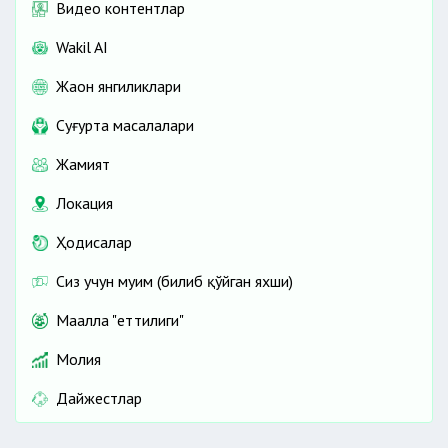
Видео контентлар
Wakil AI
Жаҳон янгиликлари
Cуғурта масалалари
Жамият
Локация
Ҳодисалар
Сиз учун муҳим (билиб қўйган яхши)
Маҳалла "еттилиги"
Молия
Дайжестлар