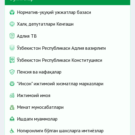
Норматив-ҳуқуқий ҳужжатлар базаси
Халқ депутатлари Кенгаши
Адлия ТВ
Ўзбекистон Республикаси Адлия вазирлиги
Ўзбекистон Республикаси Конституцияси
Пенсия ва нафақалар
"Инсон" ижтимоий хизматлар марказлари
Ижтимоий ҳимоя
Меҳнат муносабатлари
Ишдаги муаммолар
Ногиронлиги бўлган шахсларга имтиёзлар