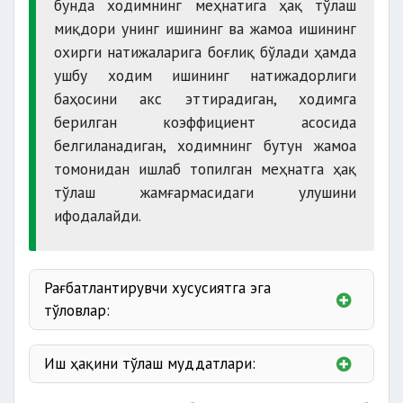
бунда ходимнинг меҳнатига ҳақ тўлаш
миқдори унинг ишининг ва жамоа ишининг
қонунчиликка мувофиқ
охирги натижаларига боғлиқ бўлади ҳамда
ушбу ходим ишининг натижадорлиги
баҳосини акс эттирадиган, ходимга
берилган коэффициент асосида
белгиланадиган, ходимнинг бутун жамоа
томонидан ишлаб топилган меҳнатга ҳақ
тўлаш жамғармасидаги улушини
ифодалайди.
Меҳнатга ҳақ тўлаш миқдори бирор-бир
энг кўп миқдор билан чекланмайди.
Рағбатлантирувчи хусусиятга эга
тўловлар:
Иш ҳақини тўлаш муддатлари:
юксак
ютуқлари, касбий маҳорати, энергия