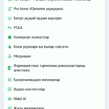
Pro bono-Кўнгилли ҳуқуқшунос
Бепул ҳуқуқий ёрдам ваучери
PSEA
Коммунал хизматлар
Бола ҳуқуқлари ва ёшлар сиёсати
Медиация
Фармацевтика тармоғини ривожлантириш
агентлиги
Қонунчиликдаги янгиликлар
Видео контентлар
Wakil AI
Жаҳон янгиликлари