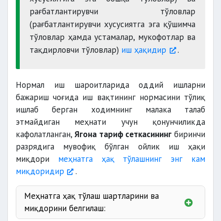
рағбатлантирувчи тўловлар
(рағбатлантирувчи хусусиятга эга қўшимча
тўловлар ҳамда устамалар, мукофотлар ва
тақдирловчи тўловлар)
иш ҳақидир
.
Нормал иш шароитларида оддий ишларни
бажариш чоғида иш вақтининг нормасини тўлиқ
ишлаб берган ходимнинг малака талаб
этмайдиган меҳнати учун қонунчиликда
кафолатланган,
Ягона тариф сеткасининг
биринчи
разрядига мувофиқ бўлган ойлик иш ҳақи
миқдори
меҳнатга ҳақ тўлашнинг энг кам
миқдоридир
.
Меҳнатга ҳақ тўлаш шартларини ва
миқдорини белгилаш: