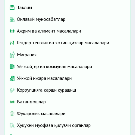
Таълим
Оилавий муносабатлар
Ажрим ва алимент масалалари
Гендер тенглик ва хотин-қизлар масалалари
Миграция
Уй-жой, ер ва коммунал масалалари
Уй-жой ижара масалалари
Коррупцияга қарши курашиш
Ватандошлар
Фуқаролик масалалари
Ҳуқуқни муҳофаза қилувчи органлар