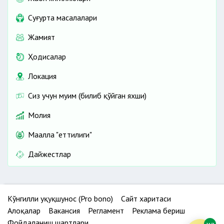
Cуғурта масалалари
Жамият
Ҳодисалар
Локация
Сиз учун муҳим (билиб қўйган яхши)
Молия
Маҳалла "еттилиги"
Дайжестлар
Кўнгилли ҳуқуқшунос (Pro bono)
Сайт харитаси
Алоқалар
Вакансия
Регламент
Реклама бериш
Фойдаланиш шартлари