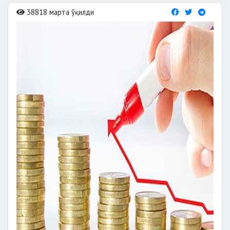
38818 марта ўқилди