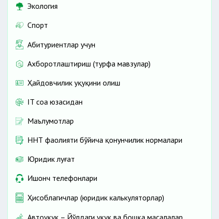
Экология
Спорт
Абитуриентлар учун
Ахборотлаштириш (турфа мавзулар)
Ҳайдовчилик ҳуқуқини олиш
IT соҳа юзасидан
Маълумотлар
ННТ фаолияти бўйича қонунчилик нормалари
Юридик луғат
Ишонч телефонлари
Ҳисоблагичлар (юридик калькуляторлар)
Автоҳуқуқ – Йўлдаги ҳуқуқ ва бошқа масалалар