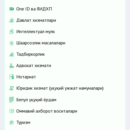
One ID ва ЯИДХП
Давлат хизматлари
Интеллектуал мулк
Шаҳарсозлик масалалари
Тадбиркорлик
Адвокат хизмати
Нотариат
Юридик хизмат (ҳуқуқий ҳужжат намуналари)
Бепул ҳуқуқий ёрдам
Оммавий ахборот воситалари
Туризм