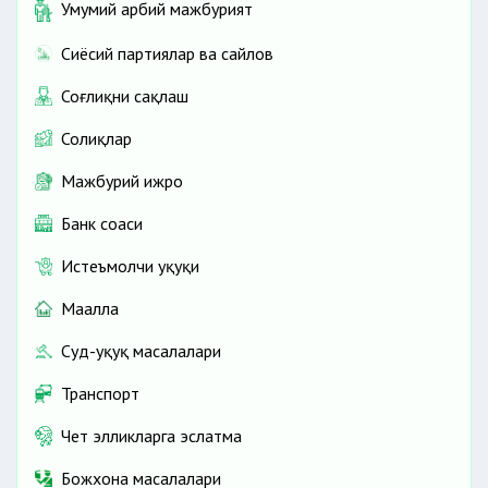
Умумий ҳарбий мажбурият
Сиёсий партиялар ва сайлов
Соғлиқни сақлаш
Солиқлар
Мажбурий ижро
Банк соҳаси
Истеъмолчи ҳуқуқи
Маҳалла
Суд-ҳуқуқ масалалари
Транспорт
Чет элликларга эслатма
Божхона масалалари