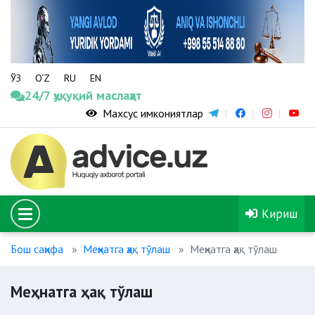
ЎЗ
O‘Z
RU
EN
24/7 ҳуқуқий маслаҳат
Махсус имкониятлар
Кириш
Бош саҳифа
Меҳнатга ҳақ тўлаш
Меҳнатга ҳақ тўлаш
Меҳнатга ҳақ тўлаш