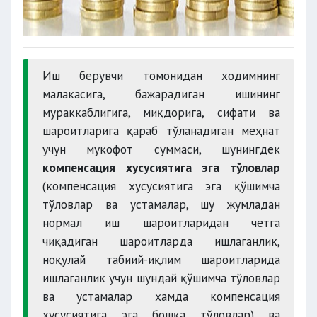
Иш берувчи томонидан ходимнинг
малакасига, бажарадиган ишининг
мураккаблигига, миқдорига, сифати ва
шароитларига қараб тўланадиган меҳнат
учун мукофот суммаси, шунингдек
компенсация хусусиятига эга тўловлар
(компенсация хусусиятига эга қўшимча
тўловлар ва устамалар, шу жумладан
нормал иш шароитларидан четга
чиқадиган шароитларда ишлаганлик,
ноқулай табиий-иқлим шароитларида
ишлаганлик учун шундай қўшимча тўловлар
ва устамалар ҳамда компенсация
хусусиятига эга бошқа тўловлар) ва