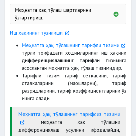
Меҳнатга ҳақ тўлаш шартларини
ўзгартириш:
бажариладиган ишнинг
мураккаблиги ва шартлари
Меҳнатга ҳақ тўлаш шартлари
Иш ҳақининг тузилиши.
Меҳнатга ҳақ тўлашнинг тарифли тизими
турли тоифадаги ходимларнинг иш ҳақини
дифференциялашнинг тарифли
тизимига
асосланган меҳнатга ҳақ тўлаш тизимидир.
Тарифли тизим тариф сеткасини, тариф
ставкаларини (маошларни), тариф
разрядларини, тариф коэффициентларини ўз
ичига олади.
технологияда, ишлаб чиқариш ва меҳнатни
ташкил этишда ўзгаришлар юз берганда
Меҳнатга ҳақ тўлашнинг тарифсиз тизими
меҳнатга ҳақ тўлашни
дифференциялаш усулини ифодалайди,