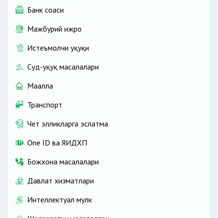
Банк соҳаси
Мажбурий ижро
Истеъмолчи ҳуқуқи
Суд-ҳуқуқ масалалари
Маҳалла
Транспорт
Чет элликларга эслатма
One ID ва ЯИДХП
Божхона масалалари
Давлат хизматлари
Интеллектуал мулк