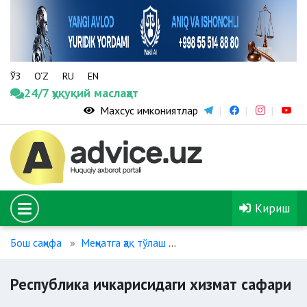
ЎЗ
O‘Z
RU
EN
24/7 ҳуқуқий маслаҳат
Махсус имкониятлар
Кириш
Бош саҳифа
Меҳнатга ҳақ тўлаш
Республика ичкарисидаги
Республика ичкарисидаги хизмат сафари