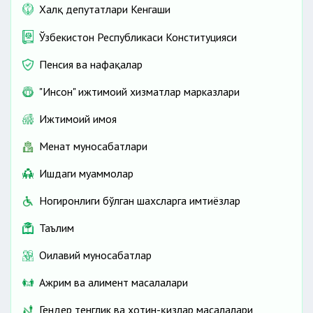
Халқ депутатлари Кенгаши
Ўзбекистон Республикаси Конституцияси
Пенсия ва нафақалар
"Инсон" ижтимоий хизматлар марказлари
Ижтимоий ҳимоя
Меҳнат муносабатлари
Ишдаги муаммолар
Ногиронлиги бўлган шахсларга имтиёзлар
Таълим
Оилавий муносабатлар
Ажрим ва алимент масалалари
Гендер тенглик ва хотин-қизлар масалалари