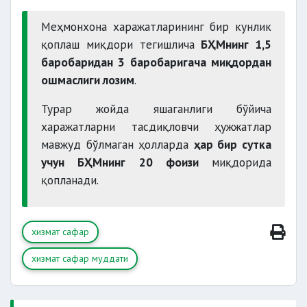
Меҳмонхона харажатларининг бир кунлик
қоплаш миқдори тегишлича
БҲМнинг 1,5
баробаридан 3 баробаригача миқдордан
ошмаслиги лозим
.
Турар жойда яшаганлиги бўйича
харажатларни тасдиқловчи ҳужжатлар
мавжуд бўлмаган ҳолларда
ҳар бир сутка
учун БҲМнинг 20 фоизи
миқдорида
қопланади.
хизмат сафар
хизмат сафар муддати