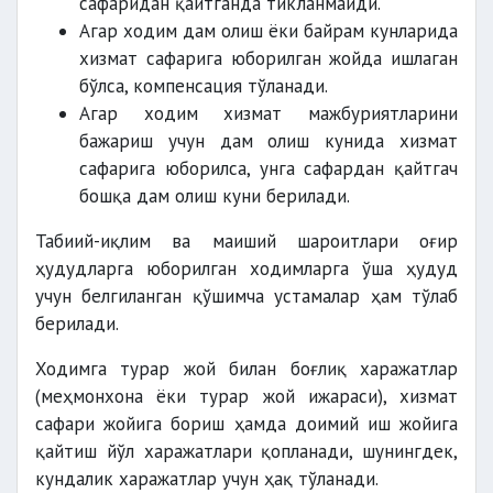
сафаридан қайтганда тикланмайди.
Агар ходим дам олиш ёки байрам кунларида
хизмат сафарига юборилган жойда ишлаган
бўлса, компенсация тўланади.
Агар ходим хизмат мажбуриятларини
бажариш учун дам олиш кунида хизмат
сафарига юборилса, унга сафардан қайтгач
бошқа дам олиш куни берилади.
Табиий-иқлим ва маиший шароитлари оғир
ҳудудларга юборилган ходимларга ўша ҳудуд
учун белгиланган қўшимча устамалар ҳам тўлаб
берилади.
Ходимга турар жой билан боғлиқ харажатлар
(меҳмонхона ёки турар жой ижараси), хизмат
сафари жойига бориш ҳамда доимий иш жойига
қайтиш йўл харажатлари қопланади, шунингдек,
кундалик харажатлар учун ҳақ тўланади.