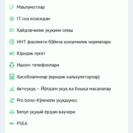
Маълумотлар
IT соҳа юзасидан
Ҳайдовчилик ҳуқуқини олиш
ННТ фаолияти бўйича қонунчилик нормалари
Юридик луғат
Ишонч телефонлари
Ҳисоблагичлар (юридик калькуляторлар)
Автоҳуқуқ – Йўлдаги ҳуқуқ ва бошқа масалалар
Pro bono-Кўнгилли ҳуқуқшунос
Бепул ҳуқуқий ёрдам ваучери
PSEA