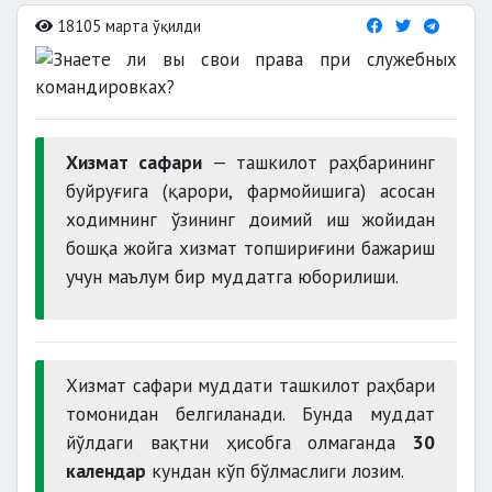
18105 марта ўқилди
Хизмат сафари
— ташкилот раҳбарининг
буйруғига (қарори, фармойишига) асосан
ходимнинг ўзининг доимий иш жойидан
бошқа жойга хизмат топшириғини бажариш
учун маълум бир муддатга юборилиши.
Хизмат сафари муддати ташкилот раҳбари
томонидан белгиланади. Бунда муддат
йўлдаги вақтни ҳисобга олмаганда
30
календар
кундан кўп бўлмаслиги лозим.