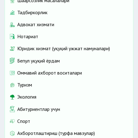
Шаҳарсозлик масалалари
Тадбиркорлик
Адвокат хизмати
Нотариат
Юридик хизмат (ҳуқуқий ҳужжат намуналари)
Бепул ҳуқуқий ёрдам
Оммавий ахборот воситалари
Туризм
Экология
Абитуриентлар учун
Спорт
Ахборотлаштириш (турфа мавзулар)