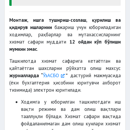
Монтаж
,
ишга тушириш-созлаш
,
қурилиш ва
қидирув ишларини
бажариш учун юбориладиган
ходимлар, раҳбарлар ва мутахассисларнинг
хизмат сафари муддати
12 ойдан кўп бўлиши
мумкин эмас
.
Ташкилотда хизмат сафарига кетаётган ва
қайтаётган шахсларни рўйхатга олиш махсус
журналларда “
ЎзАСБО
”
дастурий мажмуасида
(ёки бухгалтерия ҳисобини юритувчи ахборот
тизимида) электрон юритилади.
Ходимга у юборилган ташкилотдаги иш
вақти режими ва дам олиш вақтлари
тааллуқли бўлади. Хизмат сафари вақтида
фойдаланилмаган дам олиш кунлари хизмат