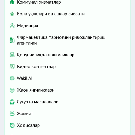
Коммунал хизматлар
Бола ҳуқуқлари ва ёшлар сиёсати
Медиация
Фармацевтика тармоғини ривожлантириш
агентлиги
Қонунчиликдаги янгиликлар
Видео контентлар
Wakil AI
Жаҳон янгиликлари
Cуғурта масалалари
Жамият
Ҳодисалар