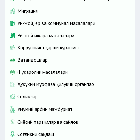
Миграция
Уй-жой, ер ва коммунал масалалари
Уй-жой ижара масалалари
Коррупцияга қарши курашиш
Ватандошлар
Фуқаролик масалалари
Ҳуқуқни муҳофаза қилувчи органлар
Солиқлар
Умумий ҳарбий мажбурият
Сиёсий партиялар ва сайлов
Соғлиқни сақлаш