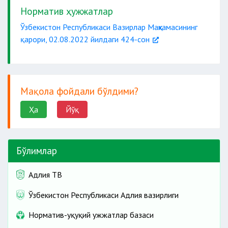
Норматив ҳужжатлар
Ўзбекистон Республикаси Вазирлар Маҳкамасининг
қарори, 02.08.2022 йилдаги 424-сон
Мақола фойдали бўлдими?
Ҳа
Йўқ
Бўлимлар
Адлия ТВ
Ўзбекистон Республикаси Адлия вазирлиги
Норматив-ҳуқуқий ҳужжатлар базаси