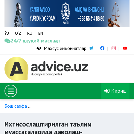
ЎЗ
O‘Z
RU
EN
24/7 ҳуқуқий маслаҳат
Махсус имкониятлар
Кириш
Бош саҳифа
Ногиронлиги бўлган шахсларнинг таълим олиши
Ихтисослаштирилган таълим
муассасаларида даволаш-