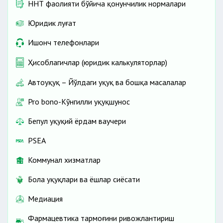
ННТ фаолияти бўйича қонунчилик нормалари
Юридик луғат
Ишонч телефонлари
Ҳисоблагичлар (юридик калькуляторлар)
Автоҳуқуқ – Йўлдаги ҳуқуқ ва бошқа масалалар
Pro bono-Кўнгилли ҳуқуқшунос
Бепул ҳуқуқий ёрдам ваучери
PSEA
Коммунал хизматлар
Бола ҳуқуқлари ва ёшлар сиёсати
Медиация
Фармацевтика тармоғини ривожлантириш