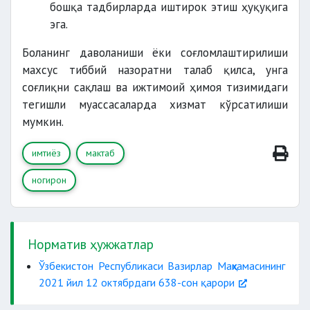
бошқа тадбирларда иштирок этиш ҳуқуқига
эга.
Боланинг даволаниши ёки соғломлаштирилиши
махсус тиббий назоратни талаб қилса, унга
соғлиқни сақлаш ва ижтимоий ҳимоя тизимидаги
тегишли муассасаларда хизмат кўрсатилиши
мумкин.
имтиёз
мактаб
ногирон
Норматив ҳужжатлар
Ўзбекистон Республикаси Вазирлар Маҳкамасининг
2021 йил 12 октябрдаги 638-сон қарори