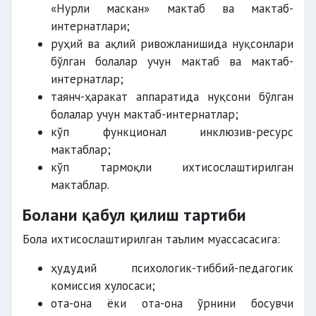
«Нурли маскан» мактаб ва мактаб-
интернатлари;
руҳий ва ақлий ривожланишида нуқсонлари
бўлган болалар учун мактаб ва мактаб-
интернатлар;
таянч-ҳаракат аппаратида нуқсони бўлган
болалар учун мактаб-интернатлар;
кўп функционал инклюзив-ресурс
мактаблар;
кўп тармоқли ихтисослаштирилган
мактаблар.
Болани қабул қилиш тартиби
Бола ихтисослаштирилган таълим муассасасига:
ҳудудий психологик-тиббий-педагогик
комиссия хулосаси;
ота-она ёки ота-она ўрнини босувчи