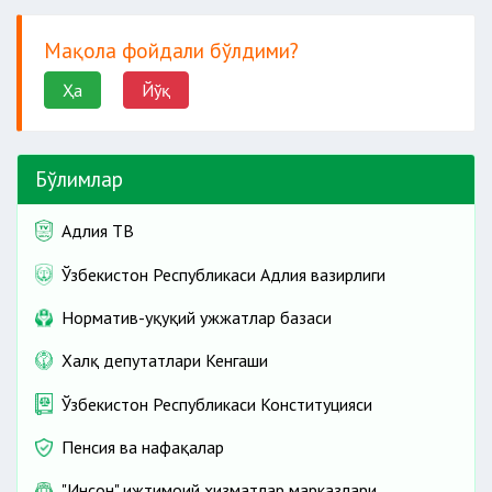
Мақола фойдали бўлдими?
Ҳа
Йўқ
Бўлимлар
Адлия ТВ
Ўзбекистон Республикаси Адлия вазирлиги
Норматив-ҳуқуқий ҳужжатлар базаси
Халқ депутатлари Кенгаши
Ўзбекистон Республикаси Конституцияси
Пенсия ва нафақалар
"Инсон" ижтимоий хизматлар марказлари