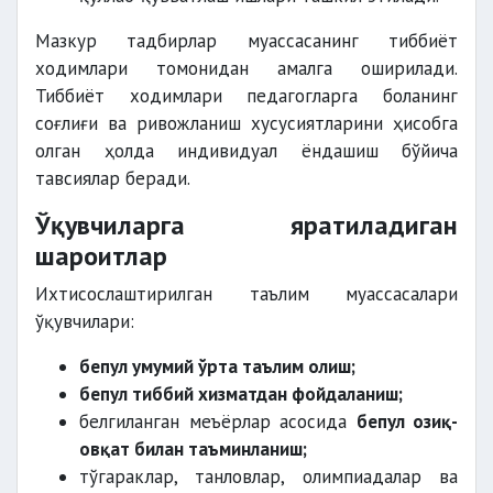
Мазкур тадбирлар муассасанинг тиббиёт
ходимлари томонидан амалга оширилади.
Тиббиёт ходимлари педагогларга боланинг
соғлиғи ва ривожланиш хусусиятларини ҳисобга
олган ҳолда индивидуал ёндашиш бўйича
тавсиялар беради.
Ўқувчиларга яратиладиган
шароитлар
Ихтисослаштирилган таълим муассасалари
ўқувчилари:
бепул умумий ўрта таълим олиш;
бепул тиббий хизматдан фойдаланиш;
белгиланган меъёрлар асосида
бепул озиқ-
овқат билан таъминланиш;
тўгараклар, танловлар, олимпиадалар ва