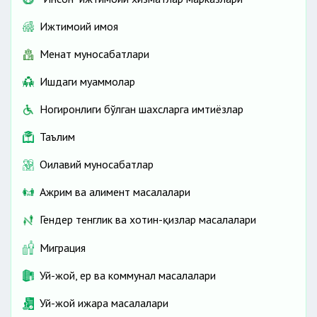
Ижтимоий ҳимоя
Меҳнат муносабатлари
Ишдаги муаммолар
Ногиронлиги бўлган шахсларга имтиёзлар
Таълим
Оилавий муносабатлар
Ажрим ва алимент масалалари
Гендер тенглик ва хотин-қизлар масалалари
Миграция
Уй-жой, ер ва коммунал масалалари
Уй-жой ижара масалалари