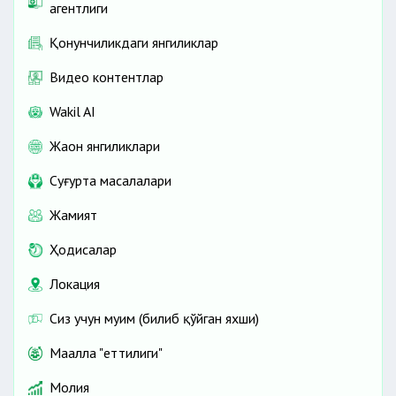
агентлиги
Қонунчиликдаги янгиликлар
Видео контентлар
Wakil AI
Жаҳон янгиликлари
Cуғурта масалалари
Жамият
Ҳодисалар
Локация
Сиз учун муҳим (билиб қўйган яхши)
Маҳалла "еттилиги"
Молия