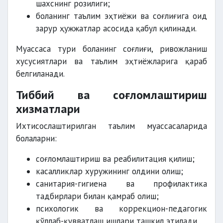
шахснинг розилиги;
боланинг таълим эҳтиёжи ва соғлиғига оид
зарур ҳужжатлар асосида қабул қилинади.
Муассаса тури боланинг соғлиғи, ривожланиш
хусусиятлари ва таълим эҳтиёжларига қараб
белгиланади.
Тиббий ва соғломлаштириш
хизматлари
Ихтисослаштирилган таълим муассасаларида
болаларни:
соғломлаштириш ва реабилитация қилиш;
касалликлар хуружининг олдини олиш;
санитария-гигиена ва профилактика
тадбирлари билан қамраб олиш;
психологик ва коррекцион-педагогик
қўллаб-қувватлаш ишлари ташкил этилади.