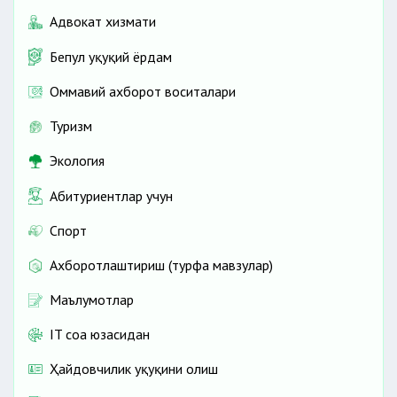
Адвокат хизмати
Бепул ҳуқуқий ёрдам
Оммавий ахборот воситалари
Туризм
Экология
Абитуриентлар учун
Спорт
Ахборотлаштириш (турфа мавзулар)
Маълумотлар
IT соҳа юзасидан
Ҳайдовчилик ҳуқуқини олиш