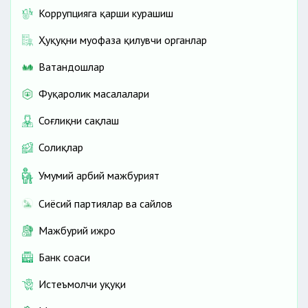
Коррупцияга қарши курашиш
Ҳуқуқни муҳофаза қилувчи органлар
Ватандошлар
Фуқаролик масалалари
Соғлиқни сақлаш
Солиқлар
Умумий ҳарбий мажбурият
Сиёсий партиялар ва сайлов
Мажбурий ижро
Банк соҳаси
Истеъмолчи ҳуқуқи