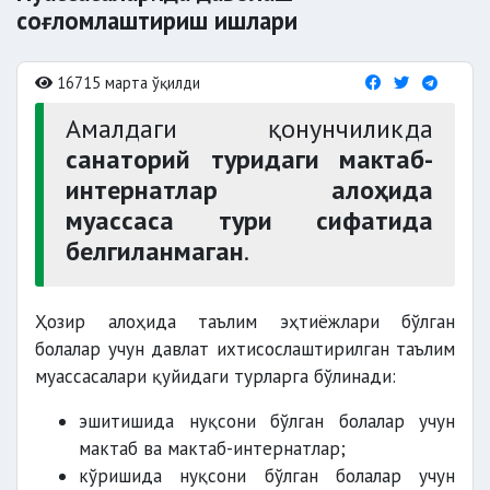
соғломлаштириш ишлари
16715 марта ўқилди
Амалдаги қонунчиликда
санаторий туридаги мактаб-
интернатлар алоҳида
муассаса тури сифатида
белгиланмаган
.
Ҳозир алоҳида таълим эҳтиёжлари бўлган
болалар учун давлат ихтисослаштирилган таълим
муассасалари қуйидаги турларга бўлинади:
эшитишида нуқсони бўлган болалар учун
мактаб ва мактаб-интернатлар;
кўришида нуқсони бўлган болалар учун