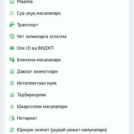
Маҳалла
Суд-ҳуқуқ масалалари
Транспорт
Чет элликларга эслатма
One ID ва ЯИДХП
Божхона масалалари
Давлат хизматлари
Интеллектуал мулк
Тадбиркорлик
Шаҳарсозлик масалалари
Нотариат
Юридик хизмат (ҳуқуқий ҳужжат намуналари)