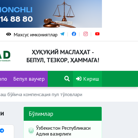
Махсус имкониятлар
ҲУҚУҚИЙ МАСЛАҲАТ -
БЕПУЛ, ТЕЗКОР, ҲАММАГА!
ono
Бепул ваучер
Кириш
аш бўйича компенсация пул тўловлари
ри
Бўлимлар
Ўзбекистон Республикаси
Адлия вазирлиги