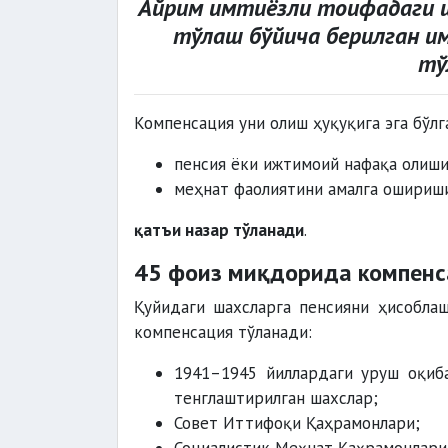
Айрим имтиёзли тоифадаги ш
тўлаш бўйича берилган и
тў
Компенсация уни олиш ҳуқуқига эга бўлг
пенсия ёки ижтимоий нафақа олиши
меҳнат фаолиятини амалга ошириш
қатъи назар тўланади
.
45 фоиз миқдорида компенс
Қуйидаги шахсларга пенсияни ҳисобла
компенсация тўланади:
1941–1945 йиллардаги уруш оқиба
тенглаштирилган шахслар;
Совет Иттифоқи Қаҳрамонлари;