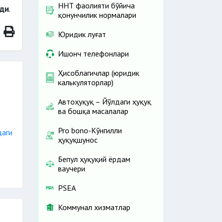
ННТ фаолияти бўйича
ади
.
қонунчилик нормалари
Юридик луғат
Ишонч телефонлари
Ҳисоблагичлар (юридик
калькуляторлар)
Автоҳуқуқ – Йўлдаги ҳуқуқ
ва бошқа масалалар
Pro bono-Кўнгилли
даги
ҳуқуқшунос
Бепул ҳуқуқий ёрдам
ваучери
PSEA
Коммунал хизматлар