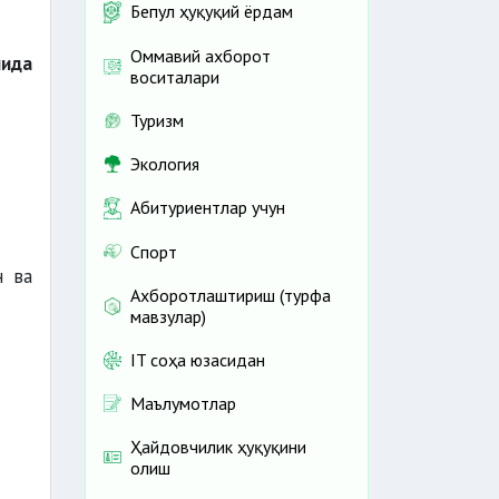
Бепул ҳуқуқий ёрдам
Оммавий ахборот
мида
воситалари
Туризм
Экология
Абитуриентлар учун
Спорт
н ва
Ахборотлаштириш (турфа
мавзулар)
IT соҳа юзасидан
Маълумотлар
Ҳайдовчилик ҳуқуқини
олиш