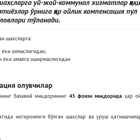
ахсларга уй-жой-коммунал хизматлар ҳақ
мтиёзлар ўрнига
ҳар ойлик компенсация пул
ловлари
тўланади.
ан шахсларга:
 ёки олмаслигидан;
и ёки амалга оширмаслигидан
ация олувчилар
шнинг базавий миқдорининг
45 фоизи миқдорида
ҳар ой
тида ногиронлиги бўлган шахслар ва уруш қатнашчила