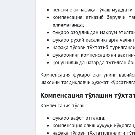
пенсия ёки нафақа тўлаш муддати 
компенсация етказиб берувчи т
олинмаганда
;
фуқаро озодликдан маҳрум этилга
фуқаро руҳий касалликларга чалинг
нафақа тўлови тўхтатиб турилганл
фуқаронинг компенсацияни вақтинч
қонунчиликда назарда тутилган бо
Компенсация фуқаро ёки унинг васийс
шахсини тасдиқловчи ҳужжат кўрсатилга
Компенсация тўлашни тўхта
Компенсация тўлаш:
фуқаро вафот этганда;
компенсация олиш ҳуқуқи йўқолган
нафақа тўлови тўхтатилганлиги тў