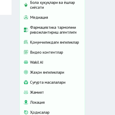
Бола ҳуқуқлари ва ёшлар
сиёсати
Медиация
Фармацевтика тармоғини
ривожлантириш агентлиги
Қонунчиликдаги янгиликлар
Видео контентлар
Wakil AI
Жаҳон янгиликлари
Cуғурта масалалари
Жамият
Локация
Ҳодисалар