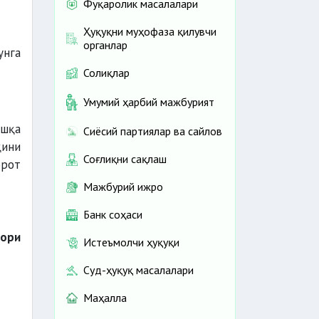
Фуқаролик масалалари
Ҳуқуқни муҳофаза қилувчи
органлар
унга
Солиқлар
Умумий ҳарбий мажбурият
ошқа
Сиёсий партиялар ва сайлов
қини
Соғлиқни сақлаш
орот
Мажбурий ижро
Банк соҳаси
қори
Истеъмолчи ҳуқуқи
Суд-ҳуқуқ масалалари
Маҳалла