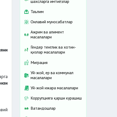
шахсларга имтиёзлар
Таълим
Оилавий муносабатлар
Ажрим ва алимент
масалалари
Гендер тенглик ва хотин-
ияни
қизлар масалалари
Миграция
Уй-жой, ер ва коммунал
арга
масалалари
оизи
Уй-жой ижара масалалари
Коррупцияга қарши курашиш
Ватандошлар
авий