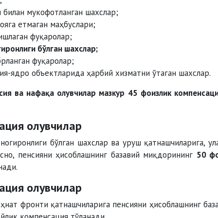
;
и билан мукофотланган шахслар;
ояга етмаган маҳбуслари;
ишлаган фуқаролар;
гиронлиги бўлган шахслар;
рланган фуқаролар;
ия-ядро объектларида ҳарбий хизматни ўтаган шахслар.
сия ва нафақа олувчилар мазкур 45 фоизлик компенсац
ация олувчилар
ногиронлиги бўлган шахслар ва уруш қатнашчиларига, ул
асно, пенсияни ҳисоблашнинг базавий миқдорининг
50 ф
нади.
ация олувчилар
ҳнат фронти қатнашчиларига пенсияни ҳисоблашнинг баз
йлик компенсация тўланади.