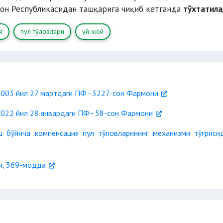
он Республикасидан ташқарига чиқиб кетганда
тўхтатил
я
пул тўловлари
уй-жой
 2003 йил 27 мартдаги ПФ–3227-сон Фармони
 2022 йил 28 январдаги ПФ–58-сон Фармони
 бўйича компенсация пул тўловларининг механизми тўғриси
си, 369-модда