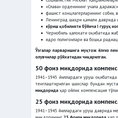
Социалистик Меҳнат Қаҳрамонлари
«Слава» орденининг учала даражас
фашист концлагерларининг собиқ в
Ленинград шаҳри қамали даврида 
кўриш қобилияти бўйича I гуруҳ но
Чернобиль ҳалокати оқибатида жаб
ядро полигонлари ва бошқа радиац
Ўзгалар парваришига муҳтож ёлғиз пен
олувчилар рўйхатидан чиқарилган.
50 фоиз миқдорида компенс
1941–1945 йиллардаги уруш оқибатида 
тенглаштирилган шахслар бундан муст
миқдорида
ҳар ойлик компенсация тўла
25 фоиз миқдорида компенс
1941–1945 йиллардаги уруш даврида ме
миқдорининг
25 фоизи миқдорида
ҳар о