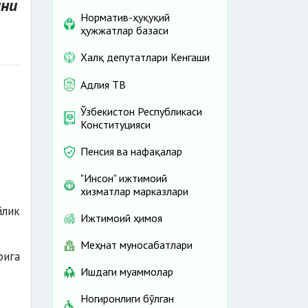
ини
Норматив-ҳуқуқий
ҳужжатлар базаси
Халқ депутатлари Кенгаши
Адлия ТВ
Ўзбекистон Республикаси
Конституцияси
Пенсия ва нафақалар
"Инсон" ижтимоий
хизматлар марказлари
лик
Ижтимоий ҳимоя
Меҳнат муносабатлари
рига
Ишдаги муаммолар
Ногиронлиги бўлган