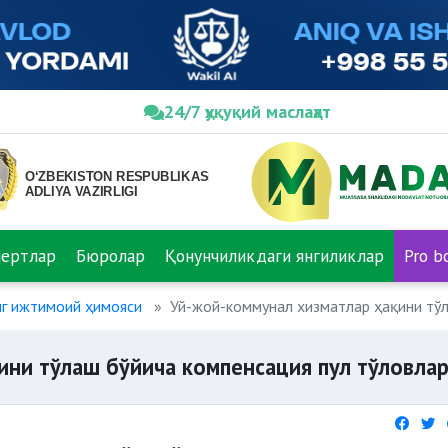
24/7 ҳуқуқий маслаҳат
пертлар
Бюролар
Қонунчиликдаги янгиликлар
Pro b
нг ижтимоий ҳимояси
Уй-жой-коммунал хизматлар ҳақини тўл
ини тўлаш бўйича компенсация пул тўловла