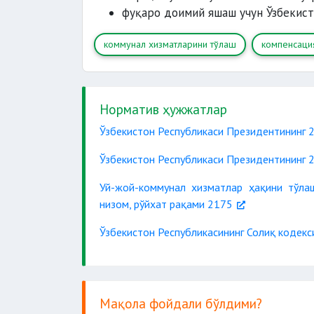
фуқаро доимий яшаш учун Ўзбекист
коммунал хизматларини тўлаш
компенсаци
Норматив ҳужжатлар
Ўзбекистон Республикаси Президентининг
Ўзбекистон Республикаси Президентининг
Уй-жой-коммунал хизматлар ҳақини тўлаш
низом, рўйхат рақами 2175
Ўзбекистон Республикасининг Солиқ кодек
Мақола фойдали бўлдими?