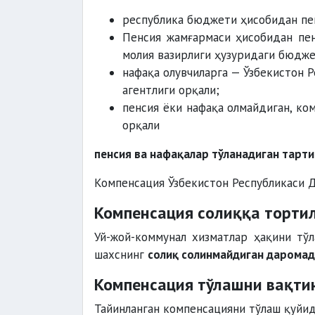
республика бюджети ҳисобидан пен
Пенсия жамғармаси ҳисобидан пен
молия вазирлиги ҳузуридаги бюдж
нафақа олувчиларга — Ўзбекистон 
агентлиги орқали;
пенсия ёки нафақа олмайдиган, ко
орқали
пенсия ва нафақалар тўланадиган тарт
Компенсация Ўзбекистон Республикаси 
Компенсация солиққа торти
Уй-жой-коммунал хизматлар ҳақини тў
шахснинг
солиқ солинмайдиган дарома
Компенсация тўлашни вақти
Тайинланган компенсацияни тўлаш қуйид