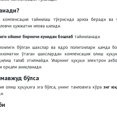
анади?
 компенсация тайинлаш тўғрисида ариза беради ва 
ловчи ҳужжатни илова қилади.
инги ойнинг биринчи кунидан бошлаб
тайинланади.
ронлиги бўлган шахслар ва ядро полигонлари ҳамда б
хизматни ўтаган шахслардан компенсация олиш ҳуқу
қилиш талаб этилмайди. Уларнинг ҳуқуқи электрон ахб
и орқали аниқланади.
 мавжуд бўлса
я олиш ҳуқуқига эга бўлса, унинг танловига кўра
энг ю
и.
би