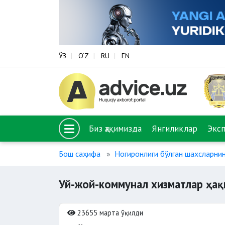
ЎЗ
O‘Z
RU
EN
Биз ҳақимизда
Янгиликлар
Экс
Бош саҳифа
Ногиронлиги бўлган шахсларни
Уй-жой-коммунал хизматлар ҳақ
23655 марта ўқилди