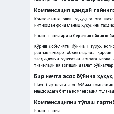
Компенсация қандай тайинл
Компенсация олиш ҳуқуқига эга шахс
имтиёздан фойдаланиш ҳуқуқини тасдиқ
Компенсация
ариза берилган ойдан кей
Кўриш қобилияти бўйича I гуруҳ ноги
радиация-ядро объектларида ҳарбий 
тасдиқловчи ҳужжатни аризага илова 
тизимлари ва тегишли давлат рўйхатлар
Бир нечта асос бўйича ҳуқуқ
Шахс бир нечта асос бўйича компенсаци
миқдордаги битта компенсация
тўланад
Компенсацияни тўлаш тарти
Компенсация: