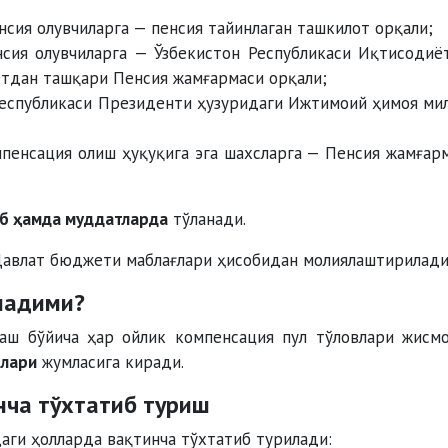
сия олувчиларга — пенсия тайинлаган ташкилот орқали;
сия олувчиларга — Ўзбекистон Республикаси Иқтисодиё
етдан ташқари Пенсия жамғармаси орқали;
Республикаси Президенти ҳузуридаги Ижтимоий ҳимоя ми
мпенсация олиш ҳуқуқига эга шахсларга — Пенсия жамғар
иб ҳамда муддатларда
тўланади.
Давлат бюджети маблағлари ҳисобидан молиялаштирилади
ладими?
лаш бўйича ҳар ойлик компенсация пул тўловлари жисм
длари
жумласига киради.
нча тўхтатиб туриш
аги ҳолларда вақтинча тўхтатиб турилади: