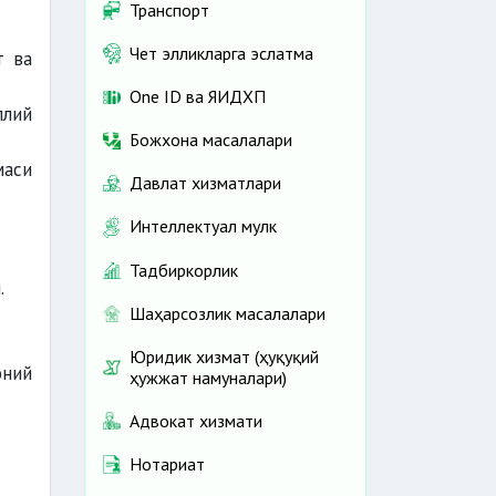
Транспорт
Чет элликларга эслатма
т ва
One ID ва ЯИДХП
ллий
Божхона масалалари
маси
Давлат хизматлари
Интеллектуал мулк
Тадбиркорлик
.
Шаҳарсозлик масалалари
Юридик хизмат (ҳуқуқий
оний
ҳужжат намуналари)
Адвокат хизмати
Нотариат