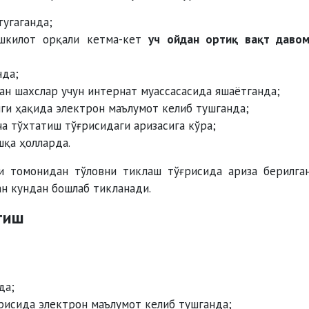
тугаганда;
ашкилот орқали кетма-кет
уч ойдан ортиқ вақт даво
нда;
ан шахслар учун интернат муассасасида яшаётганда;
иги ҳақида электрон маълумот келиб тушганда;
а тўхтатиш тўғрисидаги аризасига кўра;
шқа ҳолларда.
и томонидан тўловни тиклаш тўғрисида ариза берилга
н кундан бошлаб тикланади.
тиш
да;
ғрисида электрон маълумот келиб тушганда;