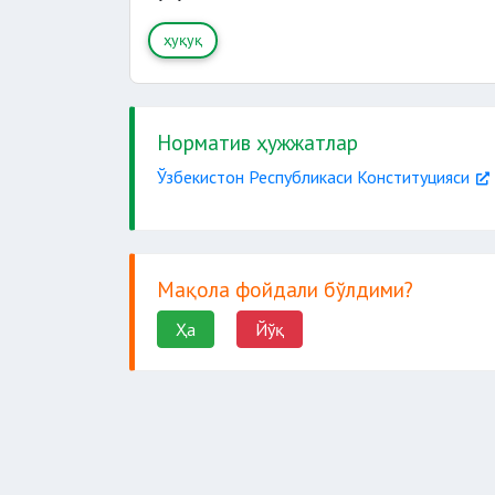
ҳуқуқ
Норматив ҳужжатлар
Ўзбекистон Республикаси Конституцияси
Мақола фойдали бўлдими?
Ҳа
Йўқ