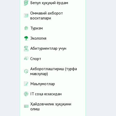
Бепул ҳуқуқий ёрдам
Оммавий ахборот
воситалари
Туризм
Экология
Абитуриентлар учун
Спорт
Ахборотлаштириш (турфа
мавзулар)
Маълумотлар
IT соҳа юзасидан
Ҳайдовчилик ҳуқуқини
олиш