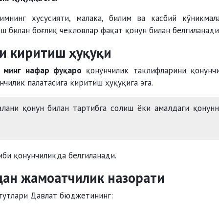
имнинг хусусияти, малака, билим ва касбий кўникмал
ш билан боғлиқ чекловлар фақат қонун билан белгиланади
и киритиш ҳуқуқи
 минг нафар фуқаро
қонунчилик таклифларини қонунч
чилик палатасига киритиш ҳуқуқига эга.
лани қонун билан тартибга солиш ёки амалдаги қонун
иби қонунчиликда белгиланади.
дан жамоатчилик назорати
тутлари Давлат бюджетининг: