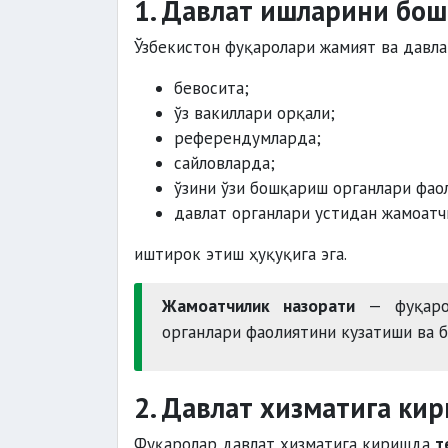
1. Давлат ишларини бо
Ўзбекистон фуқаролари жамият ва давл
бевосита;
ўз вакиллари орқали;
референдумларда;
сайловларда;
ўзини ўзи бошқариш органлари фао
давлат органлари устидан жамоатч
иштирок этиш ҳуқуқига эга.
Жамоатчилик назорати
— фуқарол
органлари фаолиятини кузатиши ва б
2. Давлат хизматига ки
Фуқаролар давлат хизматига киришда
т