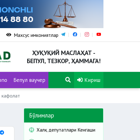
Махсус имкониятлар
ҲУҚУҚИЙ МАСЛАҲАТ -
БЕПУЛ, ТЕЗКОР, ҲАММАГА!
ono
Бепул ваучер
Кириш
а кафолат
Бўлимлар
Халқ депутатлари Кенгаши