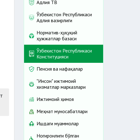
Адлия ТВ
Ўзбекистон Республикаси
Адлия вазирлиги
Норматив-ҳуқуқий
ҳужжатлар базаси
Ўзбекистон Республикаси
Конституцияси
Пенсия ва нафақалар
"Инсон" ижтимоий
хизматлар марказлари
т
Ижтимоий ҳимоя
Меҳнат муносабатлари
Ишдаги муаммолар
Ногиронлиги бўлган