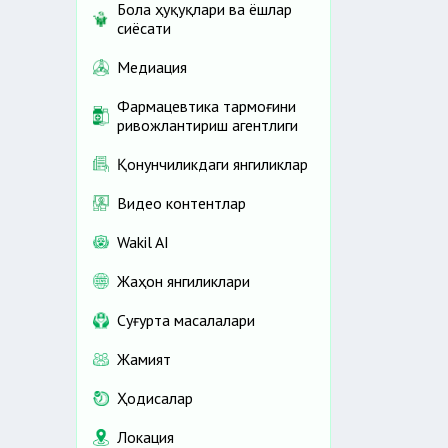
Бола ҳуқуқлари ва ёшлар
сиёсати
Медиация
Фармацевтика тармоғини
ривожлантириш агентлиги
Қонунчиликдаги янгиликлар
Видео контентлар
Wakil AI
Жаҳон янгиликлари
Cуғурта масалалари
Жамият
Ҳодисалар
Локация