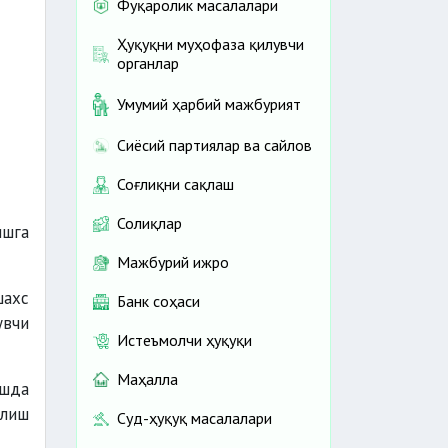
Фуқаролик масалалари
Ҳуқуқни муҳофаза қилувчи
органлар
Умумий ҳарбий мажбурият
Сиёсий партиялар ва сайлов
Соғлиқни сақлаш
Солиқлар
ишга
Мажбурий ижро
шахс
Банк соҳаси
увчи
Истеъмолчи ҳуқуқи
Маҳалла
ишда
илиш
Суд-ҳуқуқ масалалари