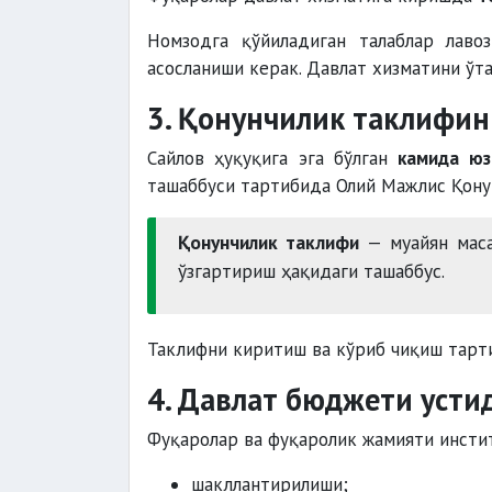
Номзодга қўйиладиган талаблар лавоз
асосланиши керак. Давлат хизматини ўта
3. Қонунчилик таклифин
Сайлов ҳуқуқига эга бўлган
камида юз
ташаббуси тартибида Олий Мажлис Қонун
Қонунчилик таклифи
— муайян маса
ўзгартириш ҳақидаги ташаббус.
Таклифни киритиш ва кўриб чиқиш тарт
4. Давлат бюджети усти
Фуқаролар ва фуқаролик жамияти инсти
шакллантирилиши;