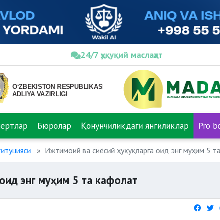
24/7 ҳуқуқий маслаҳат
пертлар
Бюролар
Қонунчиликдаги янгиликлар
Pro b
титуцияси
Ижтимоий ва сиёсий ҳуқуқларга оид энг муҳим 5 т
оид энг муҳим 5 та кафолат