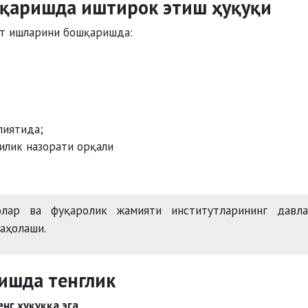
шқаришда иштирок этиш ҳуқуқи
ат ишларини бошқаришда:
лиятида;
илик назорати орқали
ар ва фуқаролик жамияти институтларининг давла
аҳолаши.
ришда тенглик
енг ҳуқуққа эга
.