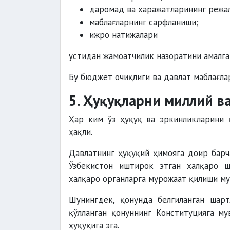
даромад ва харажатларининг режа
маблағларнинг сарфланиши;
ижро натижалари
устидан жамоатчилик назоратини амалга
Бу бюджет очиқлиги ва давлат маблағла
5. Ҳуқуқларни миллий в
Ҳар ким ўз ҳуқуқ ва эркинликларини 
ҳақли.
Давлатнинг ҳуқуқий ҳимояга доир барч
Ўзбекистон иштирок этган халқаро ш
халқаро органларга мурожаат қилиши му
Шунингдек, қонунда белгиланган шар
қўлланган қонуннинг Конституцияга м
ҳуқуқига эга.