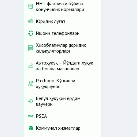
ННТ фаолияти бўйича
қонунчилик нормалари
Юридик луғат
Ишонч телефонлари
Ҳисоблагичлар (юридик
калькуляторлар)
Автоҳуқуқ – Йўлдаги ҳуқуқ
ва бошқа масалалар
Pro bono-Кўнгилли
ҳуқуқшунос
Бепул ҳуқуқий ёрдам
ваучери
PSEA
Коммунал хизматлар