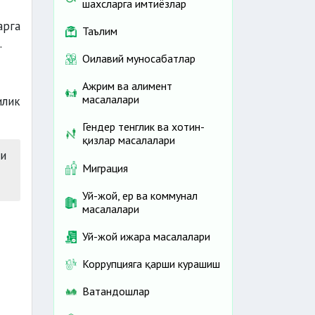
шахсларга имтиёзлар
арга
Таълим
.
Оилавий муносабатлар
Ажрим ва алимент
масалалари
илик
Гендер тенглик ва хотин-
қизлар масалалари
ни
Миграция
Уй-жой, ер ва коммунал
масалалари
Уй-жой ижара масалалари
Коррупцияга қарши курашиш
Ватандошлар