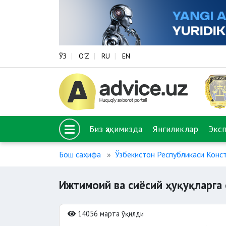
ЎЗ
O‘Z
RU
EN
Биз ҳақимизда
Янгиликлар
Экс
Бош саҳифа
Ўзбекистон Республикаси Конс
Ижтимоий ва сиёсий ҳуқуқларга 
14056 марта ўқилди