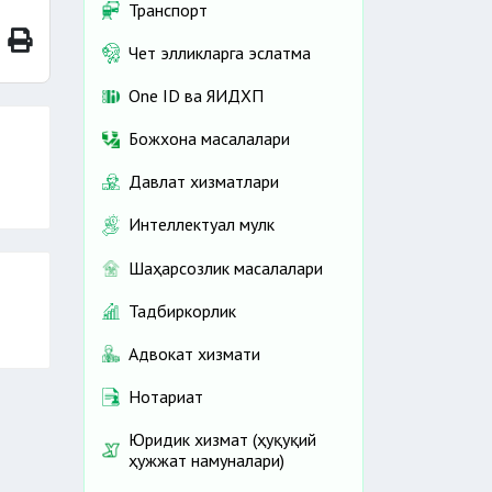
Транспорт
Чет элликларга эслатма
One ID ва ЯИДХП
Божхона масалалари
Давлат хизматлари
Интеллектуал мулк
Шаҳарсозлик масалалари
Тадбиркорлик
Адвокат хизмати
Нотариат
Юридик хизмат (ҳуқуқий
ҳужжат намуналари)