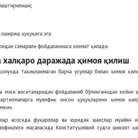
лаштирилиши;
 ошириш ҳуқуқига эга.
ридан самарали фойдаланишга хизмат қилади.
а халқаро даражада ҳимоя қилиш
қонунда тақиқланмаган барча усуллар билан ҳимоя қил
а ички воситаларидан фойдаланиб бўлинганидан кейин 
артномаларга мувофиқ инсон ҳуқуқларини ҳимоя қил
мкин.
тлар асосида фуқаролар ва юридик шахслар муайян 
увофиқлиги масаласида Конституциявий судга шикоят қ