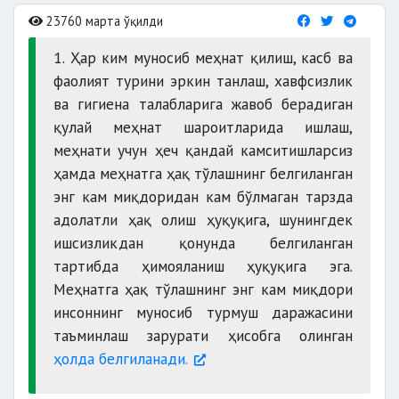
23760 марта ўқилди
1. Ҳар ким муносиб меҳнат қилиш, касб ва
фаолият турини эркин танлаш, хавфсизлик
ва гигиена талабларига жавоб берадиган
қулай меҳнат шароитларида ишлаш,
меҳнати учун ҳеч қандай камситишларсиз
ҳамда меҳнатга ҳақ тўлашнинг белгиланган
энг кам миқдоридан кам бўлмаган тарзда
адолатли ҳақ олиш ҳуқуқига, шунингдек
ишсизликдан қонунда белгиланган
тартибда ҳимояланиш ҳуқуқига эга.
Меҳнатга ҳақ тўлашнинг энг кам миқдори
инсоннинг муносиб турмуш даражасини
таъминлаш зарурати ҳисобга олинган
ҳолда белгиланади.