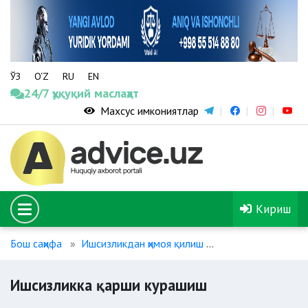
ЎЗ
O‘Z
RU
EN
24/7 ҳуқуқий маслаҳат
Махсус имкониятлар
Кириш
Бош саҳифа
Ишсизликдан ҳимоя қилиш
Ишсизликка қарш
Ишсизликка қарши курашиш