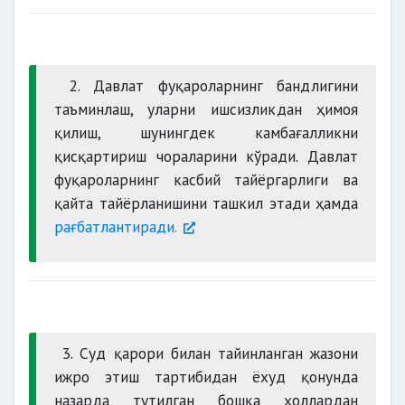
2. Давлат фуқароларнинг бандлигини
таъминлаш, уларни ишсизликдан ҳимоя
қилиш, шунингдек камбағалликни
қисқартириш чораларини кўради. Давлат
фуқароларнинг касбий тайёргарлиги ва
қайта тайёрланишини ташкил этади ҳамда
рағбатлантиради.
3. Суд қарори билан тайинланган жазони
ижро этиш тартибидан ёхуд қонунда
назарда тутилган бошқа ҳоллардан