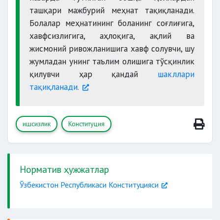
ташқари мажбурий меҳнат тақиқланади.
Болалар меҳнатининг боланинг соғлиғига,
хавфсизлигига, аҳлоқига, ақлий ва
жисмоний ривожланишига хавф солувчи, шу
жумладан унинг таълим олишига тўсқинлик
қилувчи ҳар қандай
шакллари
тақиқланади.
ишсизлик
Конституция
Норматив ҳужжатлар
Ўзбекистон Республикаси Конституцияси