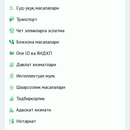
Суд-ҳуқуқ масалалари
Транспорт
Чет элликларга эслатма
Божхона масалалари
One ID ва ЯИДХП
Давлат хизматлари
Интеллектуал мулк
Шаҳарсозлик масалалари
Тадбиркорлик
Адвокат хизмати
Нотариат