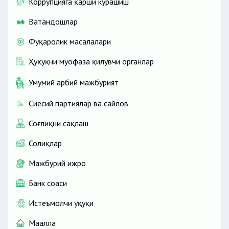
Коррупцияга қарши курашиш
Ватандошлар
Фуқаролик масалалари
Ҳуқуқни муҳофаза қилувчи органлар
Умумий ҳарбий мажбурият
Сиёсий партиялар ва сайлов
Соғлиқни сақлаш
Солиқлар
Мажбурий ижро
Банк соҳаси
Истеъмолчи ҳуқуқи
Маҳалла