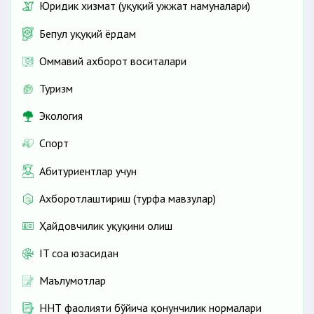
Юридик хизмат (ҳуқуқий ҳужжат намуналари)
Бепул ҳуқуқий ёрдам
Оммавий ахборот воситалари
Туризм
Экология
Спорт
Абитуриентлар учун
Ахборотлаштириш (турфа мавзулар)
Ҳайдовчилик ҳуқуқини олиш
IT соҳа юзасидан
Маълумотлар
ННТ фаолияти бўйича қонунчилик нормалари