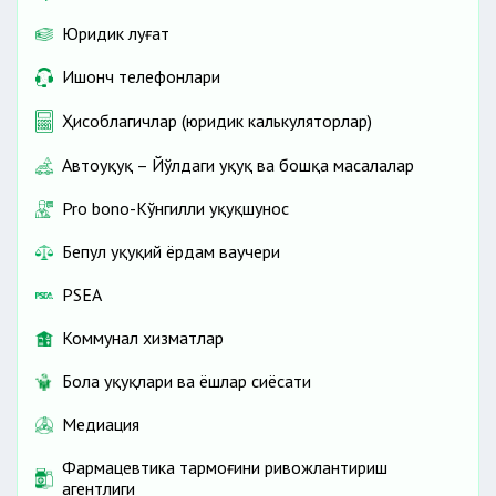
Юридик луғат
Ишонч телефонлари
Ҳисоблагичлар (юридик калькуляторлар)
Автоҳуқуқ – Йўлдаги ҳуқуқ ва бошқа масалалар
Pro bono-Кўнгилли ҳуқуқшунос
Бепул ҳуқуқий ёрдам ваучери
PSEA
Коммунал хизматлар
Бола ҳуқуқлари ва ёшлар сиёсати
Медиация
Фармацевтика тармоғини ривожлантириш
агентлиги