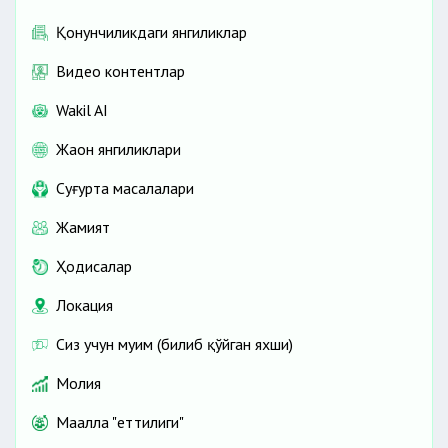
Қонунчиликдаги янгиликлар
Видео контентлар
Wakil AI
Жаҳон янгиликлари
Cуғурта масалалари
Жамият
Ҳодисалар
Локация
Сиз учун муҳим (билиб қўйган яхши)
Молия
Маҳалла "еттилиги"