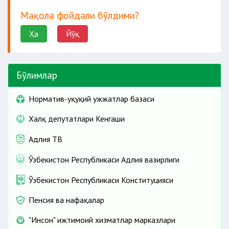
Мақола фойдали бўлдими?
Ҳа
Йўқ
Бўлимлар
Норматив-ҳуқуқий ҳужжатлар базаси
Халқ депутатлари Кенгаши
Адлия ТВ
Ўзбекистон Республикаси Адлия вазирлиги
Ўзбекистон Республикаси Конституцияси
Пенсия ва нафақалар
"Инсон" ижтимоий хизматлар марказлари