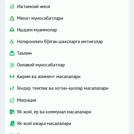
Ижтимоий ҳимоя
Меҳнат муносабатлари
Ишдаги муаммолар
Ногиронлиги бўлган шахсларга имтиёзлар
Таълим
Оилавий муносабатлар
Ажрим ва алимент масалалари
Гендер тенглик ва хотин-қизлар масалалари
Миграция
Уй-жой, ер ва коммунал масалалари
Уй-жой ижара масалалари