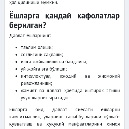
ҳал қилиниши мумкин.
Ёшларга қандай кафолатлар
берилган?
Давлат ёшларнинг:
таълим олиши;
соғлиғини сақлаши;
ишга жойлашиши ва бандлиги;
уй-жойга эга бўлиши;
интеллектуал, ижодий ва жисмоний
ривожланиши;
жамият ва давлат ҳаётида иштирок этиши
учун шароит яратади.
Ёшларга оид давлат сиёсати ёшларни
камситмаслик, уларнинг ташаббусларини қўллаб-
қувватлаш ва ҳуқуқий манфаатларини ҳимоя