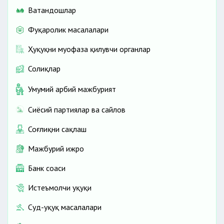
Ватандошлар
Фуқаролик масалалари
Ҳуқуқни муҳофаза қилувчи органлар
Солиқлар
Умумий ҳарбий мажбурият
Сиёсий партиялар ва сайлов
Соғлиқни сақлаш
Мажбурий ижро
Банк соҳаси
Истеъмолчи ҳуқуқи
Суд-ҳуқуқ масалалари