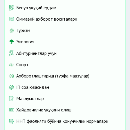
Бепул ҳуқуқий ёрдам
Оммавий ахборот воситалари
Туризм
Экология
Абитуриентлар учун
Спорт
Ахборотлаштириш (турфа мавзулар)
IT соҳа юзасидан
Маълумотлар
Ҳайдовчилик ҳуқуқини олиш
ННТ фаолияти бўйича қонунчилик нормалари