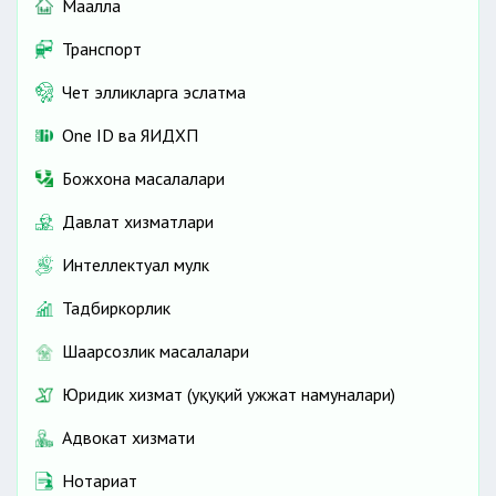
Маҳалла
Транспорт
Чет элликларга эслатма
One ID ва ЯИДХП
Божхона масалалари
Давлат хизматлари
Интеллектуал мулк
Тадбиркорлик
Шаҳарсозлик масалалари
Юридик хизмат (ҳуқуқий ҳужжат намуналари)
Адвокат хизмати
Нотариат