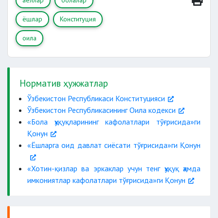
аёллар
болалар
ёшлар
Конституция
оила
Норматив ҳужжатлар
Ўзбекистон Республикаси Конституцияси
Ўзбекистон Республикасининг Оила кодекси
«Бола ҳуқуқларининг кафолатлари тўғрисида»ги
Қонун
«Ёшларга оид давлат сиёсати тўғрисида»ги Қонун
«Хотин-қизлар ва эркаклар учун тенг ҳуқуқ ҳамда
имкониятлар кафолатлари тўғрисида»ги Қонун