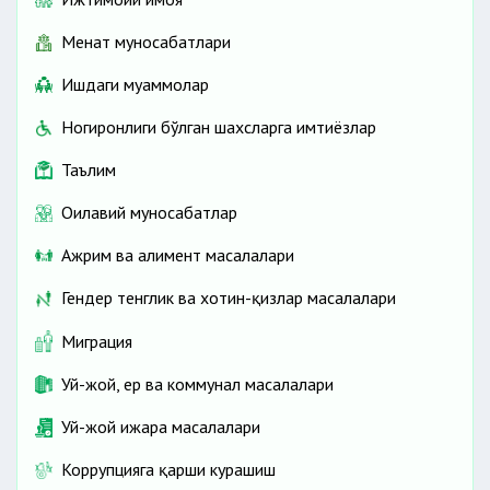
Меҳнат муносабатлари
Ишдаги муаммолар
Ногиронлиги бўлган шахсларга имтиёзлар
Таълим
Оилавий муносабатлар
Ажрим ва алимент масалалари
Гендер тенглик ва хотин-қизлар масалалари
Миграция
Уй-жой, ер ва коммунал масалалари
Уй-жой ижара масалалари
Коррупцияга қарши курашиш