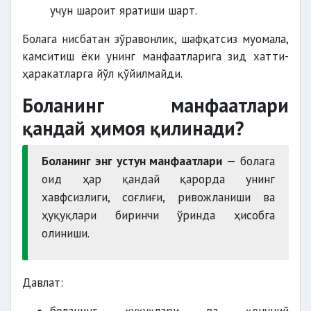
учун шароит яратиши шарт.
Болага нисбатан зўравонлик, шафқатсиз муомала,
камситиш ёки унинг манфаатларига зид хатти-
ҳаракатларга йўл қўйилмайди.
Боланинг манфаатлари
қандай ҳимоя қилинади?
Боланинг энг устун манфаатлари
— болага
оид ҳар қандай қарорда унинг
хавфсизлиги, соғлиғи, ривожланиши ва
ҳуқуқлари биринчи ўринда ҳисобга
олиниши.
Давлат: