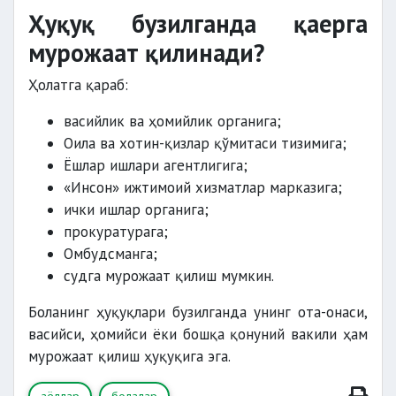
Ҳуқуқ бузилганда қаерга
мурожаат қилинади?
Ҳолатга қараб:
васийлик ва ҳомийлик органига;
Оила ва хотин-қизлар қўмитаси тизимига;
Ёшлар ишлари агентлигига;
«Инсон» ижтимоий хизматлар марказига;
ички ишлар органига;
прокуратурага;
Омбудсманга;
судга мурожаат қилиш мумкин.
Боланинг ҳуқуқлари бузилганда унинг ота-онаси,
васийси, ҳомийси ёки бошқа қонуний вакили ҳам
мурожаат қилиш ҳуқуқига эга.