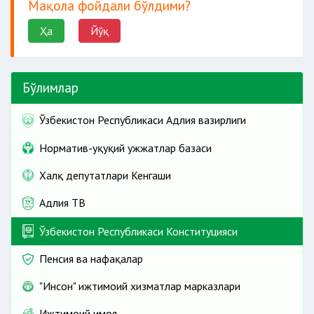
Мақола фойдали бўлдими?
Ҳа
Йўқ
Бўлимлар
Ўзбекистон Республикаси Адлия вазирлиги
Норматив-ҳуқуқий ҳужжатлар базаси
Халқ депутатлари Кенгаши
Адлия ТВ
Ўзбекистон Республикаси Конституцияси
Пенсия ва нафақалар
"Инсон" ижтимоий хизматлар марказлари
Ижтимоий ҳимоя