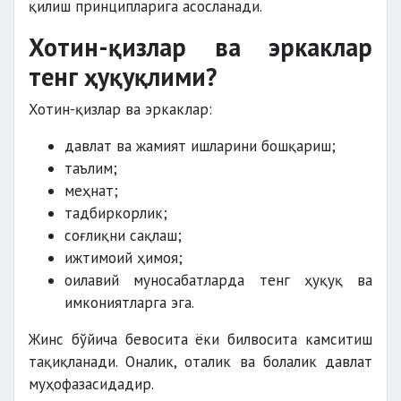
қилиш принципларига асосланади.
Хотин-қизлар ва эркаклар
тенг ҳуқуқлими?
Хотин-қизлар ва эркаклар:
давлат ва жамият ишларини бошқариш;
таълим;
меҳнат;
тадбиркорлик;
соғлиқни сақлаш;
ижтимоий ҳимоя;
оилавий муносабатларда тенг ҳуқуқ ва
имкониятларга эга.
Жинс бўйича бевосита ёки билвосита камситиш
тақиқланади. Оналик, оталик ва болалик давлат
муҳофазасидадир.