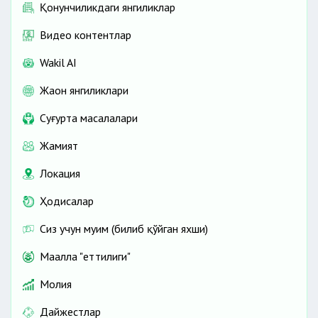
Қонунчиликдаги янгиликлар
Видео контентлар
Wakil AI
Жаҳон янгиликлари
Cуғурта масалалари
Жамият
Локация
Ҳодисалар
Сиз учун муҳим (билиб қўйган яхши)
Маҳалла "еттилиги"
Молия
Дайжестлар