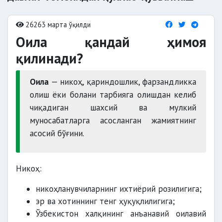
26263 марта ўқилди
Оила қандай ҳимоя
қилинади?
Оила
— никоҳ, қариндошлик, фарзандликка
олиш ёки болани тарбияга олишдан келиб
чиқадиган шахсий ва мулкий
муносабатларга асосланган жамиятнинг
асосий бўғини.
Никоҳ:
никоҳланувчиларнинг ихтиёрий розилигига;
эр ва хотиннинг тенг ҳуқуқлилигига;
Ўзбекистон халқининг анъанавий оилавий