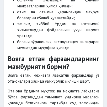
боланинг ҳуқуқлари ва қонуний
манфаатларини ҳимоя қилади;
етим ва ота-она қарамоғидан маҳрум
болаларни қўллаб-қувватлайди;
таълим, тиббий ёрдам ва ижтимоий
хизматлардан фойдаланиш учун шароит
яратади;
болани зўравонлик, эксплуатация ва зарарли
меҳнатдан муҳофаза қилади.
Вояга етган фарзандларнинг
мажбурияти борми?
Вояга етган, меҳнатга лаёқатли фарзандлар ўз
ота-оналари ҳақида ғамхўрлик қилиши шарт.
Ота-она ёрдамга муҳтож ва меҳнатга лаёқатсиз
бўлса, фарзанддан таъминот ундириш масаласи
қонунда белгиланган тартибда суд томонидан