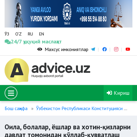
ЎЗ
O‘Z
RU
EN
24/7 ҳуқуқий маслаҳат
Махсус имкониятлар
Кириш
Бош саҳифа
Ўзбекистон Республикаси Конституцияси
Ои
Оила, болалар, ёшлар ва хотин-қизларни
давлат томонидан қўллаб-қувватлаш