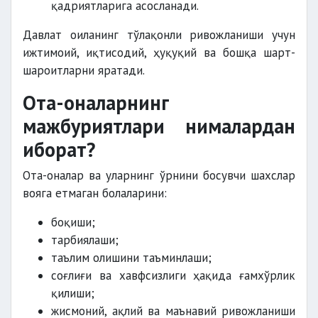
қадриятларига асосланади.
Давлат оиланинг тўлақонли ривожланиши учун
ижтимоий, иқтисодий, ҳуқуқий ва бошқа шарт-
шароитларни яратади.
Ота-оналарнинг
мажбуриятлари нималардан
иборат?
Ота-оналар ва уларнинг ўрнини босувчи шахслар
вояга етмаган болаларини:
боқиши;
тарбиялаши;
таълим олишини таъминлаши;
соғлиғи ва хавфсизлиги ҳақида ғамхўрлик
қилиши;
жисмоний, ақлий ва маънавий ривожланиши