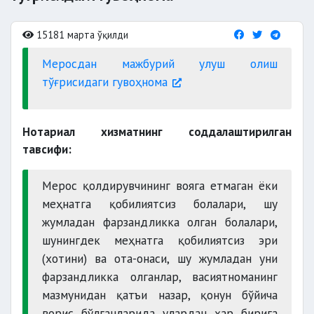
15181 марта ўқилди
Меросдан мажбурий улуш олиш
тўғрисидаги гувоҳнома
Нотариал хизматнинг соддалаштирилган
тавсифи:
Мерос қолдирувчининг вояга етмаган ёки
меҳнатга қобилиятсиз болалари, шу
жумладан фарзандликка олган болалари,
шунингдек меҳнатга қобилиятсиз эри
(хотини) ва ота-онаси, шу жумладан уни
фарзандликка олганлар, васиятноманинг
мазмунидан қатъи назар, қонун бўйича
ворис бўлганларида улардан ҳар бирига