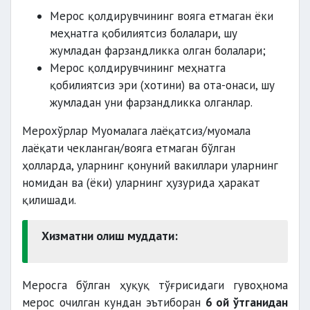
ҳарбий хизматчиларнинг шахси —
Мерос қолдирувчининг вояга етмаган ёки
ҳарбий қисмлар ва ҳарбий муассасалар
меҳнатга қобилиятсиз болалари, шу
қўмондонлиги томонидан бериладиган
жумладан фарзандликка олган болалари;
шахсий гувоҳномалар ёки ҳарбий
Мерос қолдирувчининг меҳнатга
билетлар (ҳарбий хизматга мажбур
қобилиятсиз эри (хотини) ва ота-онаси, шу
фуқароларнинг ҳарбий билети бундан
жумладан уни фарзандликка олганлар.
мустасно);
Мерохўрлар Муомалага лаёқатсиз/муомала
чет эл фуқароларининг шахси —
лаёқати чекланган/вояга етмаган бўлган
уларнинг миллий паспорти (қонун
ҳолларда, уларнинг қонуний вакиллари уларнинг
ҳужжатларига мувофиқ чет эл
номидан ва (ёки) уларнинг ҳузурида ҳаракат
фуқаролари тегишли ички ишлар
қилишади.
органлари томонидан рўйхатга
олиниши лозим) ёки Ўзбекистон
Хизматни олиш муддати:
Республикасида яшаш гувоҳномаси
ёхуд дипломатик паспорти ёки
Ўзбекистон Республикасида
Меросга бўлган ҳуқуқ тўғрисидаги гувоҳнома
аккредитация қилинганлигини
мерос очилган кундан эътиборан
6 ой ўтганидан
тасдиқловчи аккредитация