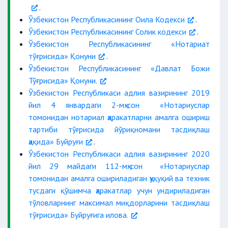
.
Ўзбекистон Республикасининг Оила Кодекси
.
Ўзбекистон Республикасининг Солик кодекси
.
Ўзбекистон Республикасининг «Нотариат
тўғрисида» Қонуни
.
Ўзбекистон Республикасининг «Давлат Божи
Тўғрисида» Қонуни.
Ўзбекистон Республикаси адлия вазирининг 2019
йил 4 январдаги 2-мҳ-сон «Нотариуслар
томонидан нотариал ҳаракатларни амалга ошириш
тартиби тўғрисида йўриқномани тасдиқлаш
ҳақида» Буйруғи
.
Ўзбекистон Республикаси адлия вазирининг 2020
йил 29 майдаги 112-мҳ-сон «Нотариуслар
томонидан амалга ошириладиган ҳуқуқий ва техник
тусдаги қўшимча ҳаракатлар учун ундириладиган
мерос очилган кунга келиб 55 ёшга
тўловларнинг максимал миқдорларини тасдиқлаш
кирган аёллар, 60 ёшга кирган
тўғрисида» Буйруғига илова.
эркаклар;