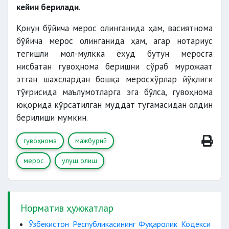
кейин берилади
.
карточкаси;
фуқаролиги бўлмаган шахс учун —
Қонун бўйича мерос олинганида ҳам, васиятнома
Ўзбекистон Республикасида яшаш
бўйича мерос олинганида ҳам, агар нотариус
гувоҳномаси.
тегишли мол-мулкка ёхуд бутун меросга
нисбатан гувоҳнома беришни сўраб мурожаат
этган шахслардан бошқа меросхўрлар йўқлиги
тўғрисида маълумотларга эга бўлса, гувоҳнома
юқорида кўрсатилган муддат тугамасидан олдин
берилиши мумкин.
гувоҳнома
мажбурий
мерос
улуш олиш
Норматив ҳужжатлар
Ўзбекистон Республикасининг Фуқаролик Кодекси