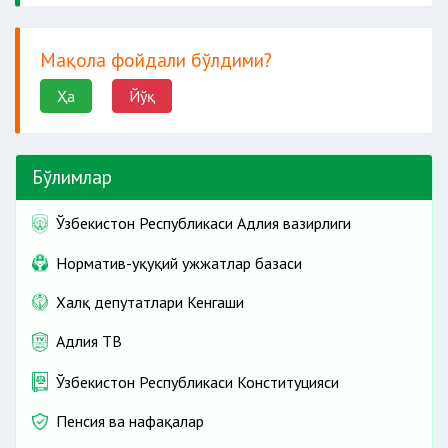
мерос очилган кунга келиб белгиланган
тартибда биринчи ёки иккинчи гуруҳ
Мақола фойдали бўлдими?
ногиронлари деб топилган шахслар.
Ҳа
Йўқ
Бўлимлар
Ўзбекистон Республикаси Адлия вазирлиги
Норматив-ҳуқуқий ҳужжатлар базаси
Халқ депутатлари Кенгаши
Адлия ТВ
Ўзбекистон Республикаси Конституцияси
Пенсия ва нафақалар