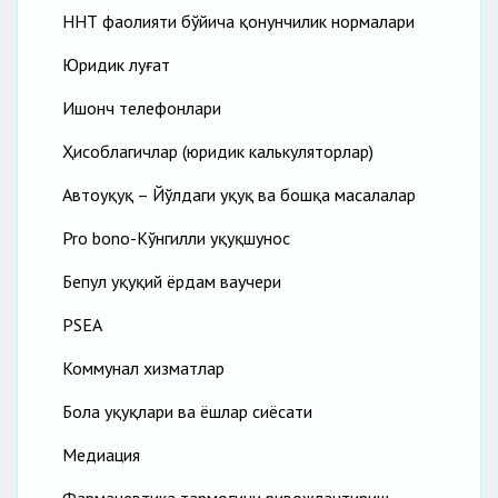
ННТ фаолияти бўйича қонунчилик нормалари
Юридик луғат
Ишонч телефонлари
Ҳисоблагичлар (юридик калькуляторлар)
Автоҳуқуқ – Йўлдаги ҳуқуқ ва бошқа масалалар
Pro bono-Кўнгилли ҳуқуқшунос
Бепул ҳуқуқий ёрдам ваучери
PSEA
Коммунал хизматлар
Бола ҳуқуқлари ва ёшлар сиёсати
Медиация