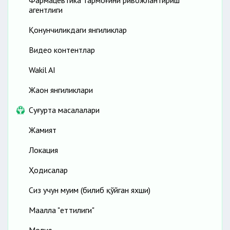
Фармацевтика тармоғини ривожлантириш
агентлиги
Қонунчиликдаги янгиликлар
Видео контентлар
Wakil AI
Жаҳон янгиликлари
Cуғурта масалалари
Жамият
Локация
Ҳодисалар
Сиз учун муҳим (билиб қўйган яхши)
Маҳалла "еттилиги"