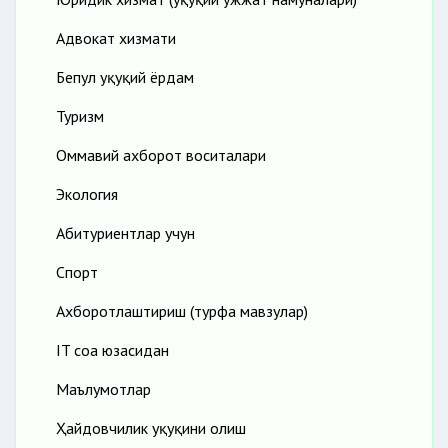
Адвокат хизмати
Бепул ҳуқуқий ёрдам
Туризм
Оммавий ахборот воситалари
Экология
Абитуриентлар учун
Спорт
Ахборотлаштириш (турфа мавзулар)
IT соҳа юзасидан
Маълумотлар
Ҳайдовчилик ҳуқуқини олиш