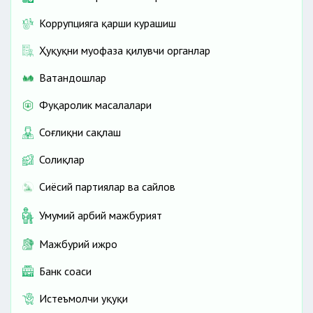
Коррупцияга қарши курашиш
Ҳуқуқни муҳофаза қилувчи органлар
Ватандошлар
Фуқаролик масалалари
Соғлиқни сақлаш
Солиқлар
Сиёсий партиялар ва сайлов
Умумий ҳарбий мажбурият
Мажбурий ижро
Банк соҳаси
Истеъмолчи ҳуқуқи