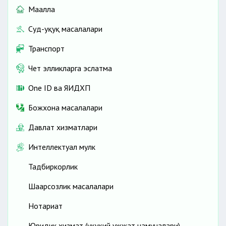
Маҳалла
Суд-ҳуқуқ масалалари
Транспорт
Чет элликларга эслатма
One ID ва ЯИДХП
Божхона масалалари
Давлат хизматлари
Интеллектуал мулк
Тадбиркорлик
Шаҳарсозлик масалалари
Нотариат
Юридик хизмат (ҳуқуқий ҳужжат намуналари)