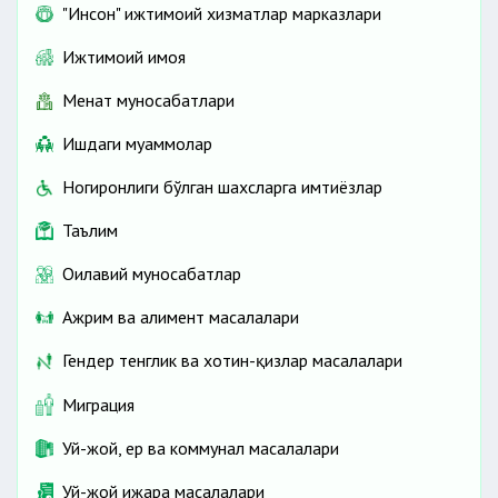
"Инсон" ижтимоий хизматлар марказлари
Ижтимоий ҳимоя
Меҳнат муносабатлари
Ишдаги муаммолар
Ногиронлиги бўлган шахсларга имтиёзлар
Таълим
Оилавий муносабатлар
Ажрим ва алимент масалалари
Гендер тенглик ва хотин-қизлар масалалари
Миграция
Уй-жой, ер ва коммунал масалалари
Уй-жой ижара масалалари