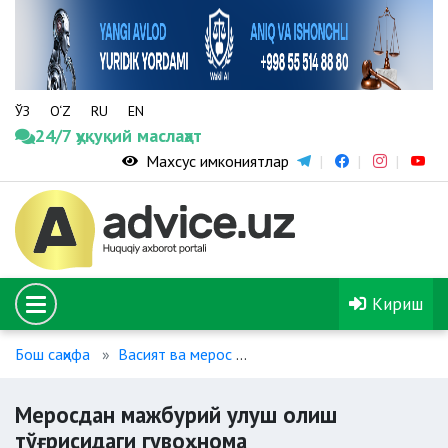
ЎЗ
O‘Z
RU
EN
24/7 ҳуқуқий маслаҳат
Махсус имкониятлар
Кириш
Бош саҳифа
Васият ва мерос
Меросдан мажбурий улуш о
Меросдан мажбурий улуш олиш
тўғрисидаги гувоҳнома