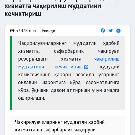
хизматга чақирилиш муддатини
кечиктириш
33478 марта ўқилди
Чақирилувчиларнинг муддатли ҳарбий
хизматга, сафарбарлик чақируви
резервидаги хизматга
чақирилиш
муддатини кечиктириш
ҳудудий
комиссиянинг қарори асосида уларнинг
оилавий шароитига кўра, саломатлигига
кўра, ўқишни давом эттириши учун амалга
оширилади.
Чақирилувчиларнинг муддатли ҳарбий
хизматга ва сафарбарлик чақируви