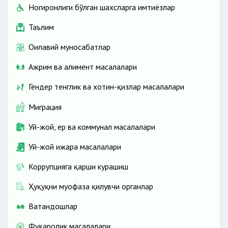
Ногиронлиги бўлган шахсларга имтиёзлар
Таълим
Оилавий муносабатлар
Ажрим ва алимент масалалари
Гендер тенглик ва хотин-қизлар масалалари
Миграция
Уй-жой, ер ва коммунал масалалари
Уй-жой ижара масалалари
Коррупцияга қарши курашиш
Ҳуқуқни муҳофаза қилувчи органлар
Ватандошлар
Фуқаролик масалалари