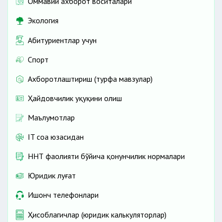
Оммавий ахборот воситалари
Экология
Абитуриентлар учун
Спорт
Ахборотлаштириш (турфа мавзулар)
Ҳайдовчилик ҳуқуқини олиш
Маълумотлар
IT соҳа юзасидан
ННТ фаолияти бўйича қонунчилик нормалари
Юридик луғат
Ишонч телефонлари
Ҳисоблагичлар (юридик калькуляторлар)