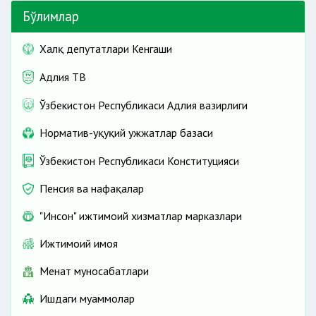
Бўлимлар
Халқ депутатлари Кенгаши
Адлия ТВ
Ўзбекистон Республикаси Адлия вазирлиги
Норматив-ҳуқуқий ҳужжатлар базаси
Ўзбекистон Республикаси Конституцияси
Пенсия ва нафақалар
"Инсон" ижтимоий хизматлар марказлари
Ижтимоий ҳимоя
Меҳнат муносабатлари
Ишдаги муаммолар