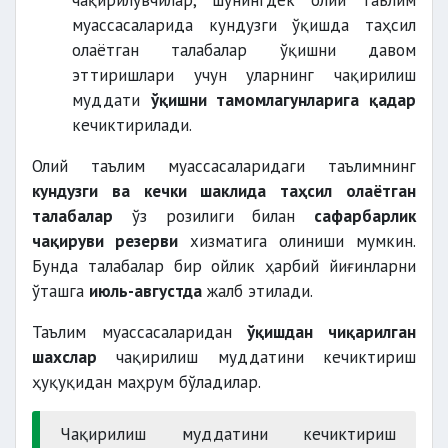
чақирилувчилар, шунингдек олий таълим
муассасаларида кундузги ўқишда таҳсил
олаётган талабалар ўқишни давом
эттиришлари учун уларнинг чақирилиш
муддати
ўқишни тамомлагунларига қадар
кечиктирилади.
Олий таълим муассасаларидаги таълимнинг
кундузги ва кечки шаклида таҳсил олаётган
талабалар
ўз розилиги билан
сафарбарлик
чақируви резерви
хизматига олиниши мумкин.
Бунда талабалар бир ойлик ҳарбий йиғинларни
ўташга
июль-августда
жалб этилади.
Таълим муассасаларидан
ўқишдан чиқарилган
шахслар
чақирилиш муддатини кечиктириш
ҳуқуқидан маҳрум бўладилар.
Чақирилиш муддатини кечиктириш