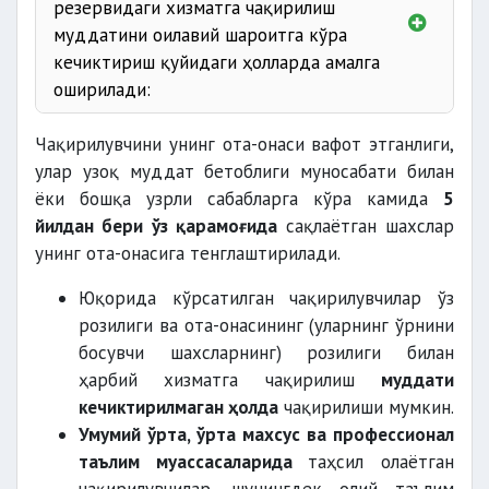
резервидаги хизматга чақирилиш
муддатини оилавий шароитга кўра
кечиктириш қуйидаги ҳолларда амалга
оширилади:
Чақирилувчини унинг ота-онаси вафот этганлиги,
улар узоқ муддат бетоблиги муносабати билан
ёки бошқа узрли сабабларга кўра камида
5
йилдан бери ўз қарамоғида
сақлаётган шахслар
унинг ота-онасига тенглаштирилади.
Юқорида кўрсатилган чақирилувчилар ўз
розилиги ва ота-онасининг (уларнинг ўрнини
босувчи шахсларнинг) розилиги билан
ҳарбий хизматга чақирилиш
муддати
кечиктирилмаган ҳолда
чақирилиши мумкин.
Умумий ўрта, ўрта махсус ва профессионал
таълим муассасаларида
таҳсил олаётган