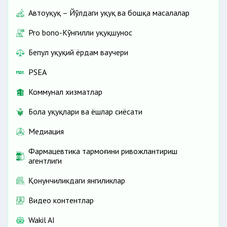
Автоҳуқуқ – Йўлдаги ҳуқуқ ва бошқа масалалар
Pro bono-Кўнгилли ҳуқуқшунос
Бепул ҳуқуқий ёрдам ваучери
PSEA
Коммунал хизматлар
Бола ҳуқуқлари ва ёшлар сиёсати
Медиация
Фармацевтика тармоғини ривожлантириш
агентлиги
Қонунчиликдаги янгиликлар
Видео контентлар
Wakil AI