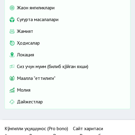
Жаҳон янгиликлари
Cуғурта масалалари
Жамият
Ҳодисалар
Локация
Сиз учун муҳим (билиб қўйган яхши)
Маҳалла "еттилиги"
Молия
Дайжестлар
Кўнгилли ҳуқуқшунос (Pro bono)
Сайт харитаси