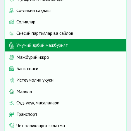
Соғлиқни сақлаш
Солиқлар
Сиёсий партиялар ва сайлов
Умумий ҳарбий мажбурият
Мажбурий ижро
Банк соҳаси
Истеъмолчи ҳуқуқи
Маҳалла
Суд-ҳуқуқ масалалари
Транспорт
Чет элликларга эслатма