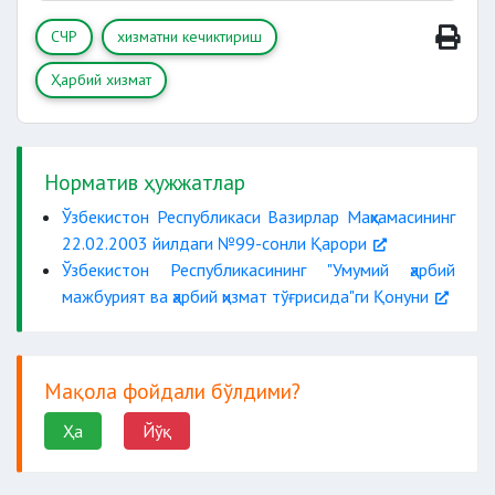
хизматга
СЧР
хизматни кечиктириш
яроқсиз
Ҳарбий хизмат
ҳарбий хизматни ўташ
вақтида ҳалок бўлган
вафот этган
Норматив ҳужжатлар
диний рутба эгаси
Ўзбекистон Республикаси Вазирлар Маҳкамасининг
22.02.2003 йилдаги №99-сонли Қарори
Ўзбекистон Республикасининг "Умумий ҳарбий
мажбурият ва ҳарбий ҳизмат тўғрисида"ги Қонуни
Мақола фойдали бўлдими?
Ҳа
Йўқ