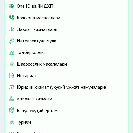
One ID ва ЯИДХП
Божхона масалалари
Давлат хизматлари
Интеллектуал мулк
Тадбиркорлик
Шаҳарсозлик масалалари
Нотариат
Юридик хизмат (ҳуқуқий ҳужжат намуналари)
Адвокат хизмати
Бепул ҳуқуқий ёрдам
Туризм