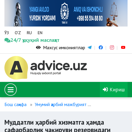
ЎЗ
O‘Z
RU
EN
24/7 ҳуқуқий маслаҳат
Махсус имкониятлар
Кириш
Бош саҳифа
Умумий ҳарбий мажбурият
Муддатли ҳарбий 
Муддатли ҳарбий хизматга ҳамда
сафарбарлик чақируви резервидаги