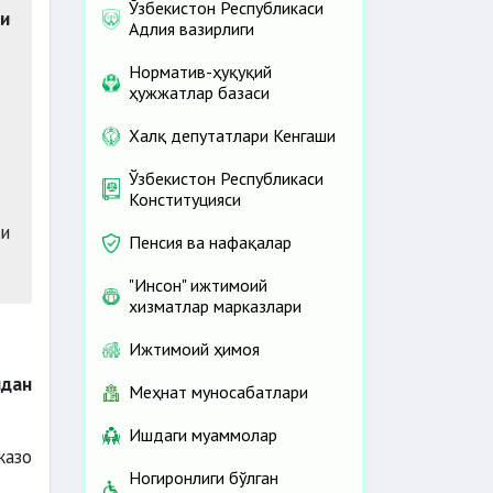
Ўзбекистон Республикаси
ни
Адлия вазирлиги
Норматив-ҳуқуқий
ҳужжатлар базаси
Халқ депутатлари Кенгаши
Ўзбекистон Республикаси
Конституцияси
и
Пенсия ва нафақалар
"Инсон" ижтимоий
хизматлар марказлари
Ижтимоий ҳимоя
ндан
Меҳнат муносабатлари
Ишдаги муаммолар
жазо
Ногиронлиги бўлган