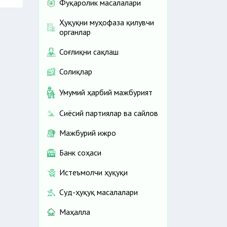
Фуқаролик масалалари
Ҳуқуқни муҳофаза қилувчи
органлар
Соғлиқни сақлаш
Солиқлар
Умумий ҳарбий мажбурият
Сиёсий партиялар ва сайлов
Мажбурий ижро
Банк соҳаси
Истеъмолчи ҳуқуқи
Суд-ҳуқуқ масалалари
Маҳалла