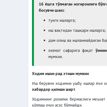
16 ёшга тўлмаган ногиронлиги бўлг
босувчи шахс
:
тунги ишларга;
иш вақтидан ташқари ишларга;
дам олиш ва ишланмайдиган ба
хизмат сафарига фақат
ўзини
мумкин.
Ходим ишни рад этиши мумкин
Иш берувчи ходимни ушбу ишлар ёки х
хабардор қилиши шарт
.
Ходимнинг розилик бермаслиги меҳнат 
қўллаш учун асос бўлмайди.