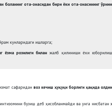
ан боланинг ота-онасидан бири ёки ота-онасининг ўрни
йрам кунларидаги ишларга;
нг ёзма розилиги билан
жалб қилиниши ёки юборилиш
измат сафаридан
воз кечиш ҳуқуқи борлиги ҳақида олди
интизомини бузиш деб ҳисобланмайди ва унга нисбатан 