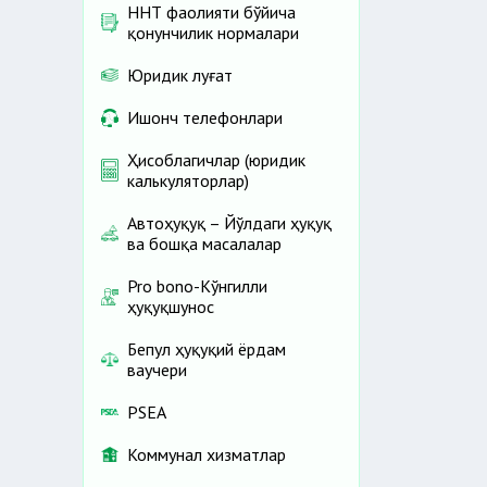
ННТ фаолияти бўйича
қонунчилик нормалари
Юридик луғат
Ишонч телефонлари
Ҳисоблагичлар (юридик
калькуляторлар)
Автоҳуқуқ – Йўлдаги ҳуқуқ
ва бошқа масалалар
Pro bono-Кўнгилли
ҳуқуқшунос
Бепул ҳуқуқий ёрдам
ваучери
PSEA
Коммунал хизматлар