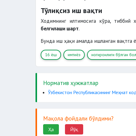
Тўлиқсиз иш вақти
Ходимнинг илтимосига кўра, тиббий 
белгилаши шарт
.
Бунда иш ҳақи амалда ишланган вақтга 
16 ёш
имтиёз
ногиронлиги бўлган бо
Норматив ҳужжатлар
Ўзбекистон Республикасининг Меҳнат ко
Мақола фойдали бўлдими?
Ҳа
Йўқ