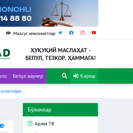
Махсус имкониятлар
ҲУҚУҚИЙ МАСЛАҲАТ -
БЕПУЛ, ТЕЗКОР, ҲАММАГА!
ono
Бепул ваучер
Кириш
сусиятлари
Ногиронлиги бўлган боланинг ота-онаси учун меҳ
Бўлимлар
Адлия ТВ