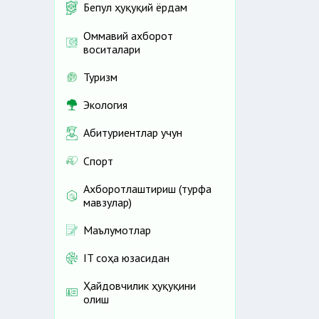
Бепул ҳуқуқий ёрдам
Оммавий ахборот
воситалари
Туризм
Экология
Абитуриентлар учун
Спорт
Ахборотлаштириш (турфа
мавзулар)
Маълумотлар
IT соҳа юзасидан
Ҳайдовчилик ҳуқуқини
олиш