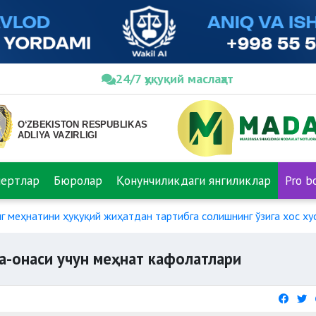
24/7 ҳуқуқий маслаҳат
пертлар
Бюролар
Қонунчиликдаги янгиликлар
Pro b
г меҳнатини ҳуқуқий жиҳатдан тартибга солишнинг ўзига хос ху
а-онаси учун меҳнат кафолатлари