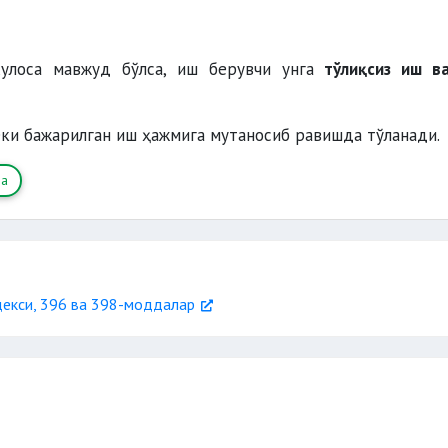
хулоса мавжуд бўлса, иш берувчи унга
тўлиқсиз иш в
ёки бажарилган иш ҳажмига мутаносиб равишда тўланади.
ла
декси, 396 ва 398-моддалар