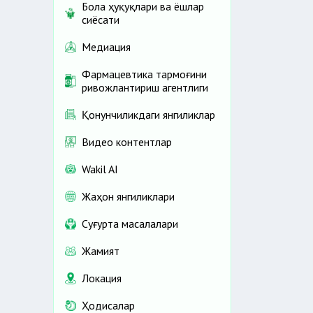
Бола ҳуқуқлари ва ёшлар
сиёсати
Медиация
Фармацевтика тармоғини
ривожлантириш агентлиги
Қонунчиликдаги янгиликлар
Видео контентлар
Wakil AI
Жаҳон янгиликлари
Cуғурта масалалари
Жамият
Локация
Ҳодисалар