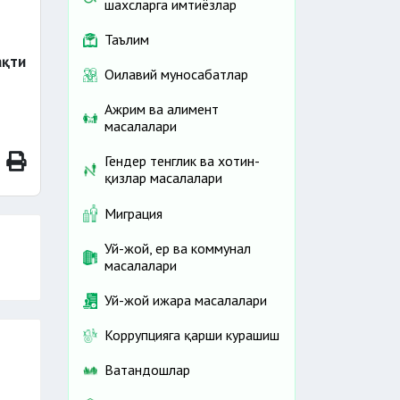
шахсларга имтиёзлар
Таълим
ақти
Оилавий муносабатлар
Ажрим ва алимент
масалалари
Гендер тенглик ва хотин-
қизлар масалалари
Миграция
Уй-жой, ер ва коммунал
масалалари
Уй-жой ижара масалалари
Коррупцияга қарши курашиш
Ватандошлар