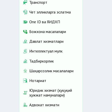
Транспорт
Чет элликларга эслатма
One ID ва ЯИДХП
Божхона масалалари
Давлат хизматлари
Интеллектуал мулк
Тадбиркорлик
Шаҳарсозлик масалалари
Нотариат
Юридик хизмат (ҳуқуқий
ҳужжат намуналари)
Адвокат хизмати