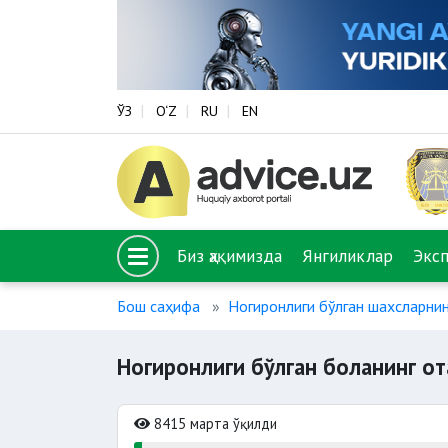
ЎЗ
O‘Z
RU
EN
Биз ҳақимизда
Янгиликлар
Экс
Бош саҳифа
Ногиронлиги бўлган шахсларнин
Ногиронлиги бўлган боланинг от
8415 марта ўқилди