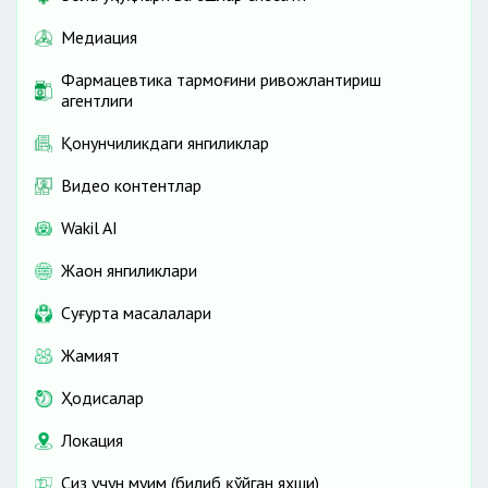
Медиация
Фармацевтика тармоғини ривожлантириш
агентлиги
Қонунчиликдаги янгиликлар
Видео контентлар
Wakil AI
Жаҳон янгиликлари
Cуғурта масалалари
Жамият
Ҳодисалар
Локация
Сиз учун муҳим (билиб қўйган яхши)