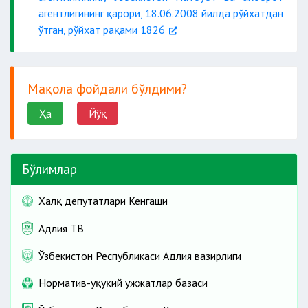
агентлигининг қарори, 18.06.2008 йилда рўйхатдан
ўтган, рўйхат рақами 1826
Мақола фойдали бўлдими?
Ҳа
Йўқ
Бўлимлар
Халқ депутатлари Кенгаши
Адлия ТВ
Ўзбекистон Республикаси Адлия вазирлиги
Норматив-ҳуқуқий ҳужжатлар базаси