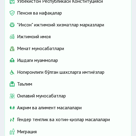
Ўзбекистон Республикаси Конституцияси
Пенсия ва нафақалар
"Инсон" ижтимоий хизматлар марказлари
Ижтимоий ҳимоя
Меҳнат муносабатлари
Ишдаги муаммолар
Ногиронлиги бўлган шахсларга имтиёзлар
Таълим
Оилавий муносабатлар
Ажрим ва алимент масалалари
Гендер тенглик ва хотин-қизлар масалалари
Миграция