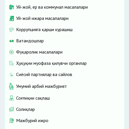
Уй-жой, ер ва коммунал масалалари
Уй-жой ижара масалалари
Коррупцияга қарши курашиш
Ватандошлар
Фуқаролик масалалари
Ҳуқуқни муҳофаза қилувчи органлар
Сиёсий партиялар ва сайлов
Умумий ҳарбий мажбурият
Соғлиқни сақлаш
Солиқлар
Мажбурий ижро