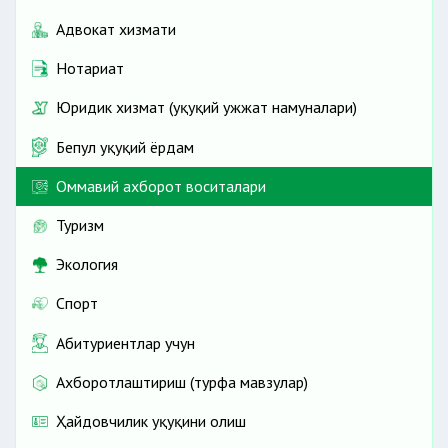
Адвокат хизмати
Нотариат
Юридик хизмат (ҳуқуқий ҳужжат намуналари)
Бепул ҳуқуқий ёрдам
Оммавий ахборот воситалари
Туризм
Экология
Спорт
Абитуриентлар учун
Ахборотлаштириш (турфа мавзулар)
Ҳайдовчилик ҳуқуқини олиш