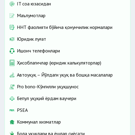
IT соҳа юзасидан
Маълумотлар
ННТ фаолияти бўйича қонунчилик нормалари
Юридик луғат
Ишонч телефонлари
Ҳисоблагичлар (юридик калькуляторлар)
Автоҳуқуқ – Йўлдаги ҳуқуқ ва бошқа масалалар
Pro bono-Кўнгилли ҳуқуқшунос
Бепул ҳуқуқий ёрдам ваучери
PSEA
Коммунал хизматлар
Бола ҳуқуқлари ва ёшлар сиёсати