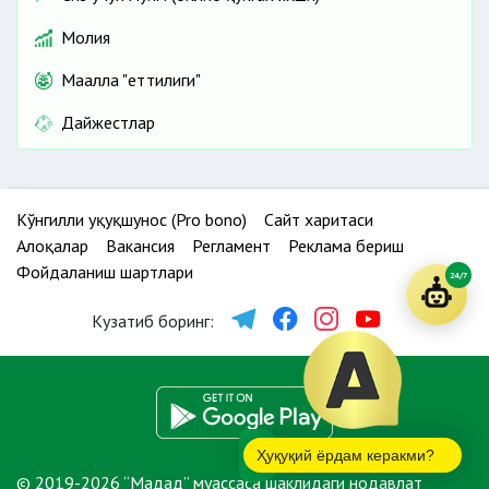
Молия
Маҳалла "еттилиги"
Дайжестлар
Кўнгилли ҳуқуқшунос (Pro bono)
Сайт харитаси
Алоқалар
Вакансия
Регламент
Реклама бериш
Фойдаланиш шартлари
24/7
Кузатиб боринг:
Ҳуқуқий ёрдам керакми?
© 2019-2026 “Мадад” муассаса шаклидаги нодавлат