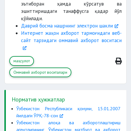
эътиборан ҳамда кўрсатув ва
эшиттиришдаги танаффусга қадар йўл
қўйилади.
Даврий босма нашрнинг электрон шакли
Интернет жаҳон ахборот тармоғидаги веб-
сайт тарзидаги оммавий ахборот воситаси
маҳсулот
Оммавий ахборот воситалари
Норматив ҳужжатлар
Ўзбекистон Республикаси қонуни, 15.01.2007
йилдаги ЎРҚ-78-сон
Ўзбекистон алоқа ва ахборотлаштириш
агентлигининг, Ўзбекистон матбуот ва ахборот