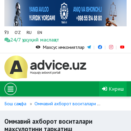
ЎЗ
O‘Z
RU
EN
24/7 ҳуқуқий маслаҳат
Махсус имкониятлар
Кириш
Бош саҳифа
Оммавий ахборот воситалари
Оммавий ахб
Оммавий ахборот воситалари
маҳсулотини тарқатиш