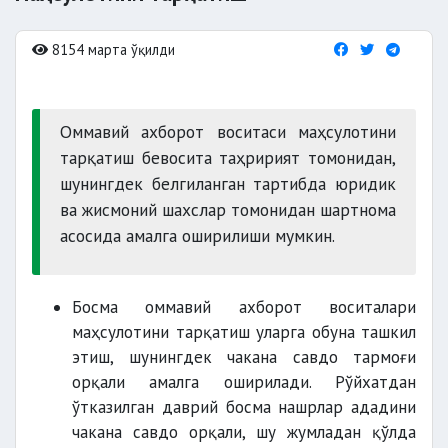
8154 марта ўқилди
Оммавий ахборот воситаси маҳсулотини
тарқатиш бевосита таҳририят томонидан,
шунингдек белгиланган тартибда юридик
ва жисмоний шахслар томонидан шартнома
асосида амалга оширилиши мумкин.
Босма оммавий ахборот воситалари
маҳсулотини тарқатиш уларга обуна ташкил
этиш, шунингдек чакана савдо тармоғи
орқали амалга оширилади. Рўйхатдан
ўтказилган даврий босма нашрлар ададини
чакана савдо орқали, шу жумладан қўлда