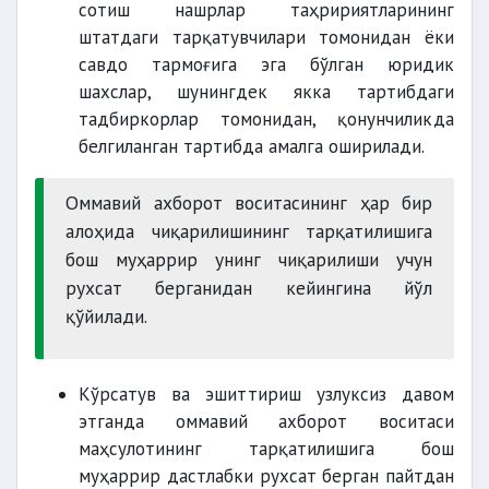
сотиш нашрлар таҳририятларининг
штатдаги тарқатувчилари томонидан ёки
савдо тармоғига эга бўлган юридик
шахслар, шунингдек якка тартибдаги
тадбиркорлар томонидан, қонунчиликда
белгиланган тартибда амалга оширилади.
Оммавий ахборот воситасининг ҳар бир
алоҳида чиқарилишининг тарқатилишига
бош муҳаррир унинг чиқарилиши учун
рухсат берганидан кейингина йўл
қўйилади.
Кўрсатув ва эшиттириш узлуксиз давом
этганда оммавий ахборот воситаси
маҳсулотининг тарқатилишига бош
муҳаррир дастлабки рухсат берган пайтдан