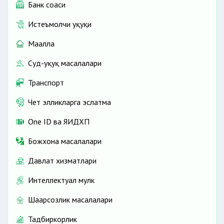
Банк соҳаси
Истеъмолчи ҳуқуқи
Маҳалла
Суд-ҳуқуқ масалалари
Транспорт
Чет элликларга эслатма
One ID ва ЯИДХП
Божхона масалалари
Давлат хизматлари
Интеллектуал мулк
Шаҳарсозлик масалалари
Тадбиркорлик