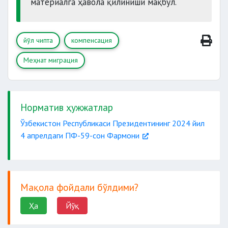
материалга ҳавола қилиниши мақбул.
йўл чипта
компенсация
Меҳнат миграция
Норматив ҳужжатлар
Ўзбекистон Республикаси Президентининг 2024 йил
4 апрелдаги ПФ-59-сон Фармони
Мақола фойдали бўлдими?
Ҳа
Йўқ