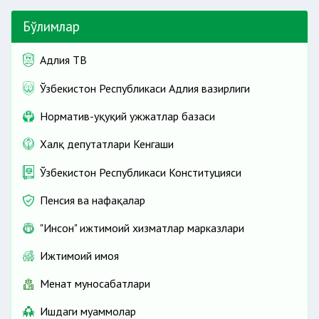
Бўлимлар
Адлия ТВ
Ўзбекистон Республикаси Адлия вазирлиги
Норматив-ҳуқуқий ҳужжатлар базаси
Халқ депутатлари Кенгаши
Ўзбекистон Республикаси Конституцияси
Пенсия ва нафақалар
"Инсон" ижтимоий хизматлар марказлари
Ижтимоий ҳимоя
Меҳнат муносабатлари
Ишдаги муаммолар