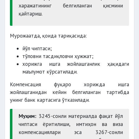
харажатининг белгиланган қисмини
қайтариш.
Мурожаатда, қоида тариқасида:
йўл чиптаси;
тўловни тасдиқловчи ҳужжат;
хорижга ишга жойлашганлик ҳақидаги
маълумот кўрсатилади.
Компенсация фуқаро хорижда ишга
жойлашганидан кейин белгиланган тартибда
унинг банк картасига ўтказилади.
Муҳим:
3245-сонли материалда фақат йўл
чиптаси ёритилиши, имтиҳон ва виза
компенсациялари эса 3267-сонли