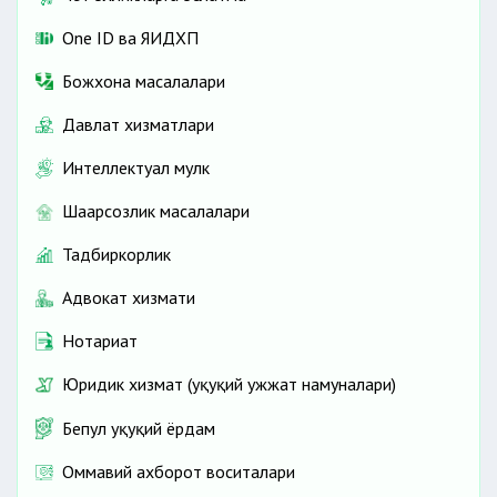
One ID ва ЯИДХП
Божхона масалалари
Давлат хизматлари
Интеллектуал мулк
Шаҳарсозлик масалалари
Тадбиркорлик
Адвокат хизмати
Нотариат
Юридик хизмат (ҳуқуқий ҳужжат намуналари)
Бепул ҳуқуқий ёрдам
Оммавий ахборот воситалари