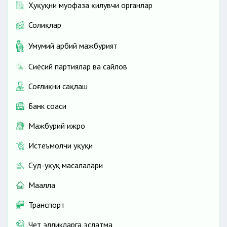
Ҳуқуқни муҳофаза қилувчи органлар
Солиқлар
Умумий ҳарбий мажбурият
Сиёсий партиялар ва сайлов
Соғлиқни сақлаш
Банк соҳаси
Мажбурий ижро
Истеъмолчи ҳуқуқи
Суд-ҳуқуқ масалалари
Маҳалла
Транспорт
Чет элликларга эслатма