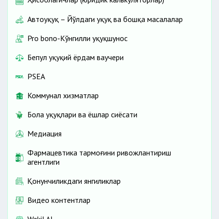
Автоҳуқуқ – Йўлдаги ҳуқуқ ва бошқа масалалар
Pro bono-Кўнгилли ҳуқуқшунос
Бепул ҳуқуқий ёрдам ваучери
PSEA
Коммунал хизматлар
Бола ҳуқуқлари ва ёшлар сиёсати
Медиация
Фармацевтика тармоғини ривожлантириш
агентлиги
Қонунчиликдаги янгиликлар
Видео контентлар