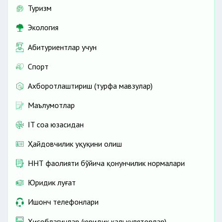
Туризм
Экология
Абитуриентлар учун
Спорт
Ахборотлаштириш (турфа мавзулар)
Маълумотлар
IT соҳа юзасидан
Ҳайдовчилик ҳуқуқини олиш
ННТ фаолияти бўйича қонунчилик нормалари
Юридик луғат
Ишонч телефонлари
Ҳисоблагичлар (юридик калькуляторлар)