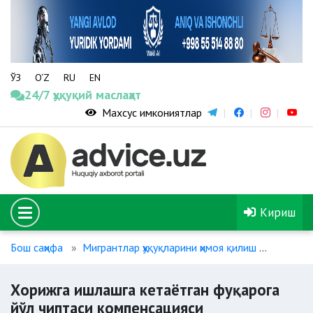
ЎЗ
O‘Z
RU
EN
24/7 ҳуқуқий маслаҳат
Махсус имкониятлар
Кириш
Бош саҳифа
Мигрантлар ҳуқуқларини ҳимоя қилиш
Хорижга
Хорижга ишлашга кетаётган фуқарога
йўл чиптаси компенсацияси