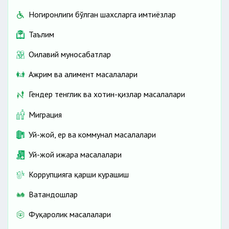
Ногиронлиги бўлган шахсларга имтиёзлар
Таълим
Оилавий муносабатлар
Ажрим ва алимент масалалари
Гендер тенглик ва хотин-қизлар масалалари
Миграция
Уй-жой, ер ва коммунал масалалари
Уй-жой ижара масалалари
Коррупцияга қарши курашиш
Ватандошлар
Фуқаролик масалалари