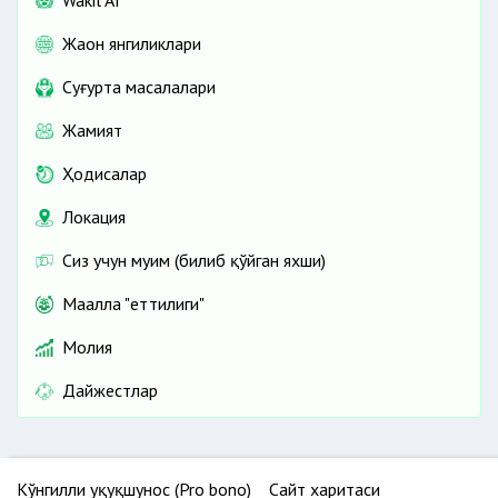
Wakil AI
Жаҳон янгиликлари
Cуғурта масалалари
Жамият
Ҳодисалар
Локация
Сиз учун муҳим (билиб қўйган яхши)
Маҳалла "еттилиги"
Молия
Дайжестлар
Кўнгилли ҳуқуқшунос (Pro bono)
Сайт харитаси