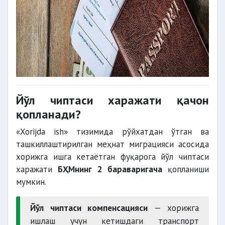
Йўл чиптаси харажати қачон
қопланади?
«Xorijda ish» тизимида рўйхатдан ўтган ва
ташкиллаштирилган меҳнат миграцияси асосида
хорижга ишга кетаётган фуқарога йўл чиптаси
харажати
БҲМнинг 2 бараваригача
қопланиши
мумкин.
Йўл чиптаси компенсацияси
— хорижга
ишлаш учун кетишдаги транспорт