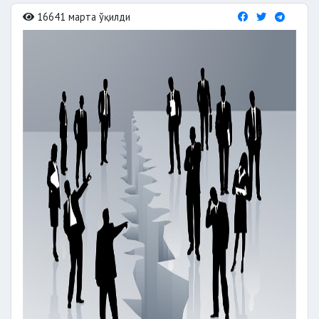
16641 марта ўқилди