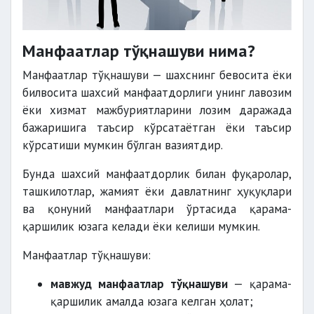
Манфаатлар тўқнашуви нима?
Манфаатлар тўқнашуви — шахснинг бевосита ёки
билвосита шахсий манфаатдорлиги унинг лавозим
ёки хизмат мажбуриятларини лозим даражада
бажаришига таъсир кўрсатаётган ёки таъсир
кўрсатиши мумкин бўлган вазиятдир.
Бунда шахсий манфаатдорлик билан фуқаролар,
ташкилотлар, жамият ёки давлатнинг ҳуқуқлари
ва қонуний манфаатлари ўртасида қарама-
қаршилик юзага келади ёки келиши мумкин.
Манфаатлар тўқнашуви:
мавжуд манфаатлар тўқнашуви
— қарама-
қаршилик амалда юзага келган ҳолат;