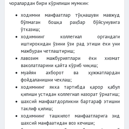
чоралардан бири кўрилиши мумкин:
ходимни манфаатлар тўқнашуви мавжуд
бўлмаган бошқа раҳбар бўйсунувига
ўтказиш;
ходимнинг коллегиал органдаги
иштирокидан ўзини ўзи рад этиши ёки уни
мажбуран четлаштириш;
лавозим мажбуриятлари ёки хизмат
ваколатларини қайта кўриб чиқиш;
муайян ахборот ва ҳужжатлардан
фойдаланишни чеклаш;
ходимнинг якка тартибда қарор қабул
қилиши устидан коллегиал назорат ўрнатиш;
шахсий манфаатдорликни бартараф этишни
таклиф қилиш;
ходимнинг ташкилот манфаатларига зид
шахсий манфаатидан воз кечиши;