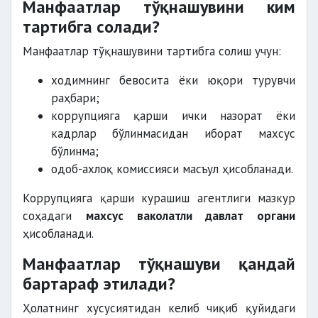
Манфаатлар тўқнашувини ким
тартибга солади?
Манфаатлар тўқнашувини тартибга солиш учун:
ходимнинг бевосита ёки юқори турувчи
раҳбари;
коррупцияга қарши ички назорат ёки
кадрлар бўлинмасидан иборат махсус
бўлинма;
одоб-ахлоқ комиссияси масъул ҳисобланади.
Коррупцияга қарши курашиш агентлиги мазкур
соҳадаги
махсус ваколатли давлат органи
ҳисобланади.
Манфаатлар тўқнашуви қандай
бартараф этилади?
Ҳолатнинг хусусиятидан келиб чиқиб қуйидаги