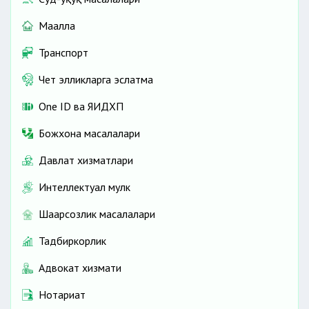
Маҳалла
Транспорт
Чет элликларга эслатма
One ID ва ЯИДХП
Божхона масалалари
Давлат хизматлари
Интеллектуал мулк
Шаҳарсозлик масалалари
Тадбиркорлик
Адвокат хизмати
Нотариат