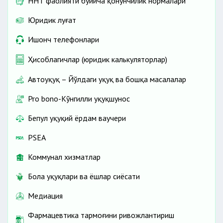
ННТ фаолияти бўйича қонунчилик нормалари
Юридик луғат
Ишонч телефонлари
Ҳисоблагичлар (юридик калькуляторлар)
Автоҳуқуқ – Йўлдаги ҳуқуқ ва бошқа масалалар
Pro bono-Кўнгилли ҳуқуқшунос
Бепул ҳуқуқий ёрдам ваучери
PSEA
Коммунал хизматлар
Бола ҳуқуқлари ва ёшлар сиёсати
Медиация
Фармацевтика тармоғини ривожлантириш