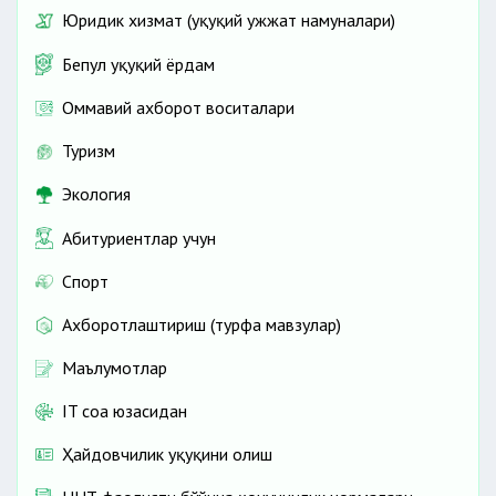
Юридик хизмат (ҳуқуқий ҳужжат намуналари)
Бепул ҳуқуқий ёрдам
Оммавий ахборот воситалари
Туризм
Экология
Абитуриентлар учун
Спорт
Ахборотлаштириш (турфа мавзулар)
Маълумотлар
IT соҳа юзасидан
Ҳайдовчилик ҳуқуқини олиш