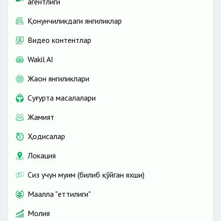
агентлиги
Қонунчиликдаги янгиликлар
Видео контентлар
Wakil AI
Жаҳон янгиликлари
Cуғурта масалалари
Жамият
Ҳодисалар
Локация
Сиз учун муҳим (билиб қўйган яхши)
Маҳалла "еттилиги"
Молия