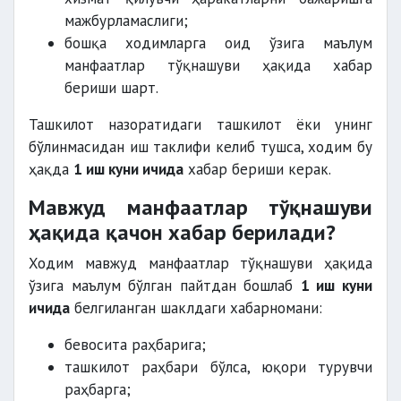
мажбурламаслиги;
бошқа ходимларга оид ўзига маълум
манфаатлар тўқнашуви ҳақида хабар
бериши шарт.
Ташкилот назоратидаги ташкилот ёки унинг
бўлинмасидан иш таклифи келиб тушса, ходим бу
ҳақда
1 иш куни ичида
хабар бериши керак.
Мавжуд манфаатлар тўқнашуви
ҳақида қачон хабар берилади?
Ходим мавжуд манфаатлар тўқнашуви ҳақида
ўзига маълум бўлган пайтдан бошлаб
1 иш куни
ичида
белгиланган шаклдаги хабарномани:
бевосита раҳбарига;
ташкилот раҳбари бўлса, юқори турувчи
раҳбарга;