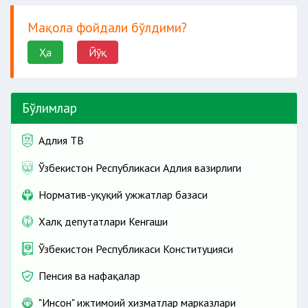
Мақола фойдали бўлдими?
Ҳа
Йўқ
Бўлимлар
Адлия ТВ
Ўзбекистон Республикаси Адлия вазирлиги
Норматив-ҳуқуқий ҳужжатлар базаси
Халқ депутатлари Кенгаши
Ўзбекистон Республикаси Конституцияси
Пенсия ва нафақалар
"Инсон" ижтимоий хизматлар марказлари