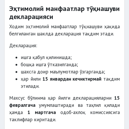
Эҳтимолий манфаатлар тўқнашуви
декларацияси
Ходим эҳтимолий манфаатлар тўқнашуви ҳақида
белгиланган шаклда декларация тақдим этади.
Декларация:
ишга қабул қилинишда;
бошқа ишга ўтказилганда;
шахсга доир маълумотлар ўзгарганда;
ҳар йили
15 январдан кечиктирмай
тақдим
этилади.
Махсус бўлинма ҳар йилги декларацияларни
15
февралгача
умумлаштиради ва таҳлил қилади
ҳамда
1 мартгача
одоб-ахлоқ комиссиясига
таклифлар киритади.