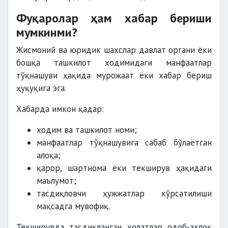
Фуқаролар ҳам хабар бериши
мумкинми?
Жисмоний ва юридик шахслар давлат органи ёки
бошқа ташкилот ходимидаги манфаатлар
тўқнашуви ҳақида мурожаат ёки хабар бериш
ҳуқуқига эга.
Хабарда имкон қадар:
ходим ва ташкилот номи;
манфаатлар тўқнашувига сабаб бўлаётган
алоқа;
қарор, шартнома ёки текширув ҳақидаги
маълумот;
тасдиқловчи ҳужжатлар кўрсатилиши
мақсадга мувофиқ.
Текширувда тасдиқланган ҳолатлар одоб-ахлоқ