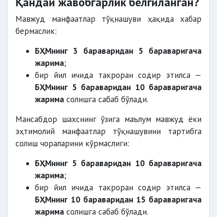
Қандай жавобгарлик белгиланган?
Мавжуд манфаатлар тўқнашуви ҳақида хабар
бермаслик:
БҲМнинг 3 бараваридан 5 бараваригача
жарима
;
бир йил ичида такроран содир этилса —
БҲМнинг 5 бараваридан 10 бараваригача
жарима
солишга сабаб бўлади.
Мансабдор шахснинг ўзига маълум мавжуд ёки
эҳтимолий манфаатлар тўқнашувини тартибга
солиш чораларини кўрмаслиги:
БҲМнинг 5 бараваридан 10 бараваригача
жарима
;
бир йил ичида такроран содир этилса —
БҲМнинг 10 бараваридан 15 бараваригача
жарима
солишга сабаб бўлади.