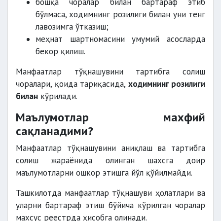
бошқа чоралар билан бартараф этиб
бўлмаса, ходимнинг розилиги билан уни тенг
лавозимга ўтказиш;
меҳнат шартномасини умумий асосларда
бекор қилиш.
Манфаатлар тўқнашувини тартибга солиш
чоралари, қоида тариқасида,
ходимнинг розилиги
билан
кўрилади.
Маълумотлар махфий
сақланадими?
Манфаатлар тўқнашувини аниқлаш ва тартибга
солиш жараёнида олинган шахсга доир
маълумотларни ошкор этишга йўл қўйилмайди.
Ташкилотда манфаатлар тўқнашуви ҳолатлари ва
уларни бартараф этиш бўйича кўрилган чоралар
махсус реестрда ҳисобга олинади.