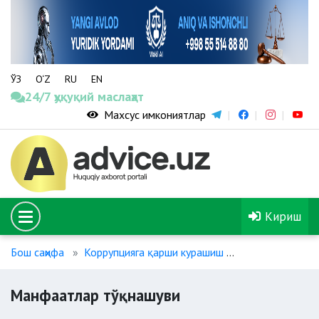
ЎЗ
O‘Z
RU
EN
24/7 ҳуқуқий маслаҳат
Махсус имкониятлар
Кириш
Бош саҳифа
Коррупцияга қарши курашиш
Манфаатлар т
Манфаатлар тўқнашуви