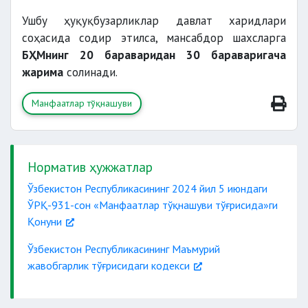
Ушбу ҳуқуқбузарликлар давлат харидлари
соҳасида содир этилса, мансабдор шахсларга
БҲМнинг 20 бараваридан 30 бараваригача
жарима
солинади.
Манфаатлар тўқнашуви
Норматив ҳужжатлар
Ўзбекистон Республикасининг 2024 йил 5 июндаги
ЎРҚ-931-сон «Манфаатлар тўқнашуви тўғрисида»ги
Қонуни
Ўзбекистон Республикасининг Маъмурий
жавобгарлик тўғрисидаги кодекси