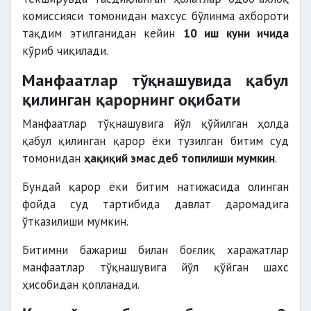
комиссияси томонидан махсус бўлинма ахбороти
тақдим этилганидан кейин
10 иш куни ичида
кўриб чиқилади.
Манфаатлар тўқнашувида қабул
қилинган қарорнинг оқибати
Манфаатлар тўқнашувига йўл қўйилган ҳолда
қабул қилинган қарор ёки тузилган битим суд
томонидан
ҳақиқий эмас деб топилиши мумкин
.
Бундай қарор ёки битим натижасида олинган
фойда суд тартибида давлат даромадига
ўтказилиши мумкин.
Битимни бажариш билан боғлиқ харажатлар
манфаатлар тўқнашувига йўл қўйган шахс
ҳисобидан қопланади.