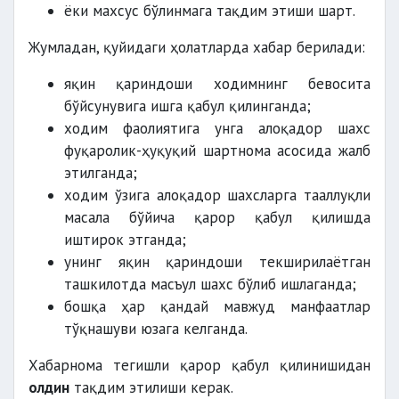
ёки махсус бўлинмага тақдим этиши шарт.
Жумладан, қуйидаги ҳолатларда хабар берилади:
яқин қариндоши ходимнинг бевосита
бўйсунувига ишга қабул қилинганда;
ходим фаолиятига унга алоқадор шахс
фуқаролик-ҳуқуқий шартнома асосида жалб
этилганда;
ходим ўзига алоқадор шахсларга тааллуқли
масала бўйича қарор қабул қилишда
иштирок этганда;
унинг яқин қариндоши текширилаётган
ташкилотда масъул шахс бўлиб ишлаганда;
бошқа ҳар қандай мавжуд манфаатлар
тўқнашуви юзага келганда.
Хабарнома тегишли қарор қабул қилинишидан
олдин
тақдим этилиши керак.