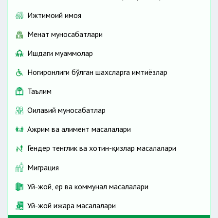
Ижтимоий ҳимоя
Меҳнат муносабатлари
Ишдаги муаммолар
Ногиронлиги бўлган шахсларга имтиёзлар
Таълим
Оилавий муносабатлар
Ажрим ва алимент масалалари
Гендер тенглик ва хотин-қизлар масалалари
Миграция
Уй-жой, ер ва коммунал масалалари
Уй-жой ижара масалалари