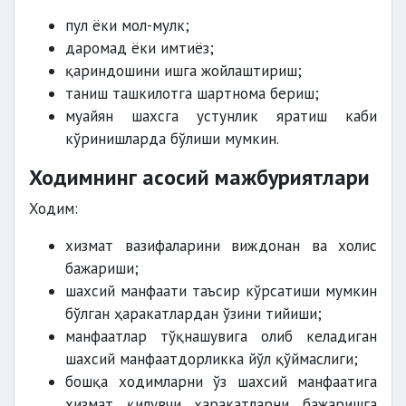
пул ёки мол-мулк;
даромад ёки имтиёз;
қариндошини ишга жойлаштириш;
таниш ташкилотга шартнома бериш;
муайян шахсга устунлик яратиш каби
кўринишларда бўлиши мумкин.
Ходимнинг асосий мажбуриятлари
Ходим:
хизмат вазифаларини виждонан ва холис
бажариши;
шахсий манфаати таъсир кўрсатиши мумкин
бўлган ҳаракатлардан ўзини тийиши;
манфаатлар тўқнашувига олиб келадиган
шахсий манфаатдорликка йўл қўймаслиги;
бошқа ходимларни ўз шахсий манфаатига
хизмат қилувчи ҳаракатларни бажаришга