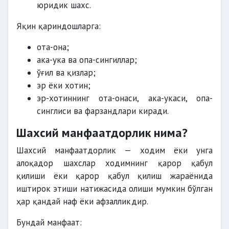
юридик шахс.
Яқин қариндошларга:
ота-она;
ака-ука ва опа-сингиллар;
ўғил ва қизлар;
эр ёки хотин;
эр-хотиннинг ота-онаси, ака-укаси, опа-
синглиси ва фарзандлари киради.
Шахсий манфаатдорлик нима?
Шахсий манфаатдорлик — ходим ёки унга
алоқадор шахслар ходимнинг қарор қабул
қилиши ёки қарор қабул қилиш жараёнида
иштирок этиши натижасида олиши мумкин бўлган
ҳар қандай наф ёки афзалликдир.
Бундай манфаат: