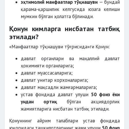
эҳтимолий манфаатлар тўқнашуви
— бундай
қарама-қаршилик келгусида юзага келиши
мумкин бўлган ҳолатга бўлинади.
Қонун кимларга нисбатан татбиқ
этилади?
«Манфаатлар тўқнашуви тўғрисида»ги Қонун:
давлат органлари ва маҳаллий давлат
ҳокимияти органларига;
давлат муассасаларига;
давлат унитар корхоналарига;
давлат мақсадли жамғармаларига;
устав фондида давлат улуши
50 фоиз ёки
ундан ортиқ
бўлган акциядорлик
жамиятларига нисбатан татбиқ этилади.
Қонуннинг айрим талаблари устав фондида
юқоридаги ташкилотларнинг жами улуши
50 фоиз