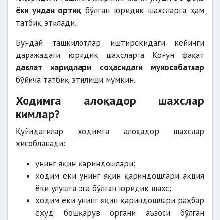
ёки ундан ортиқ
бўлган юридик шахсларга ҳам
татбиқ этилади.
Бундай ташкилотлар иштирокидаги кейинги
даражадаги юридик шахсларга Қонун фақат
давлат харидлари соҳасидаги муносабатлар
бўйича татбиқ этилиши мумкин.
Ходимга алоқадор шахслар
кимлар?
Қуйидагилар ходимга алоқадор шахслар
ҳисобланади:
унинг яқин қариндошлари;
ходим ёки унинг яқин қариндошлари акция
ёки улушга эга бўлган юридик шахс;
ходим ёки унинг яқин қариндошлари раҳбар
ёхуд бошқарув органи аъзоси бўлган