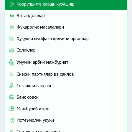
Коррупцияга қарши курашиш
Ватандошлар
Фуқаролик масалалари
Ҳуқуқни муҳофаза қилувчи органлар
Солиқлар
Умумий ҳарбий мажбурият
Сиёсий партиялар ва сайлов
Соғлиқни сақлаш
Банк соҳаси
Мажбурий ижро
Истеъмолчи ҳуқуқи
Суд-ҳуқуқ масалалари