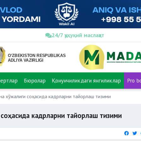
24/7 ҳуқуқий маслаҳат
пертлар
Бюролар
Қонунчиликдаги янгиликлар
Pro b
на хўжалиги соҳасида кадрларни тайорлаш тизими
 соҳасида кадрларни тайорлаш тизими