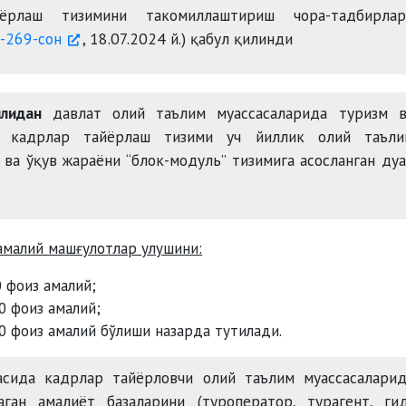
ёрлаш тизимини такомиллаштириш чора-тадбирлар
-269-сон
, 18.07.2024 й.) қабул қилинди
илидан
давлат олий таълим муассасаларида туризм в
а кадрлар тайёрлаш тизими уч йиллик олий таъли
 ва ўқув жараёни “блок-модуль” тизимига асосланган ду
амалий машғулотлар улушини:
 фоиз амалий;
0 фоиз амалий;
0 фоиз амалий бўлиши назарда тутилади.
сида кадрлар тайёрловчи олий таълим муассасаларид
ан амалиёт базаларини (туроператор, турагент, гид