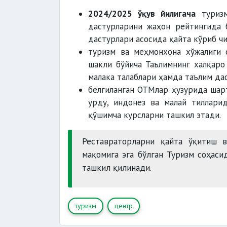
2024/2025 ўқув йилигача
туризм
дастурларини жаҳон рейтингида
дастурлари асосида қайта кўриб ч
туризм ва меҳмонхона хўжалиги 
шакли бўйича Таълимнинг халқаро
малака талаблари ҳамда таълим да
белгиланган ОТМлар ҳузурида шартн
урду, индонез ва малай тиллари
қўшимча курсларни ташкил этади.
Реставраторларни қайта ўқитиш 
мақомига эга бўлган Туризм соҳас
ташкил қилинади.
туризм
центр