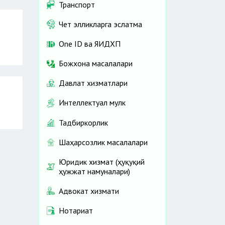
Транспорт
Чет элликларга эслатма
One ID ва ЯИДХП
Божхона масалалари
Давлат хизматлари
Интеллектуал мулк
Тадбиркорлик
Шаҳарсозлик масалалари
Юридик хизмат (ҳуқуқий
ҳужжат намуналари)
Адвокат хизмати
Нотариат