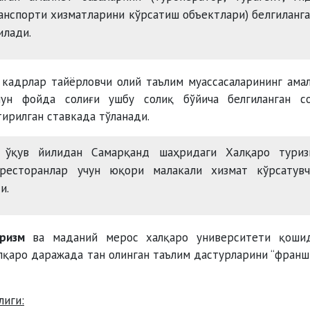
анспорти хизматларини кўрсатиш объектлари) белгиланг
илади.
кадрлар тайёрловчи олий таълим муассасаларининг ама
чун фойда солиғи ушбу солиқ бўйича белгиланган с
ирилган ставкада тўланади.
ўқув йилидан Самарқанд шаҳридаги Халқаро туриз
ресторанлар учун юқори малакали хизмат кўрсатувч
и.
уризм
ва маданий мерос халқаро университети қоши
лқаро даражада тан олинган таълим дастурларини “франш
лиги: