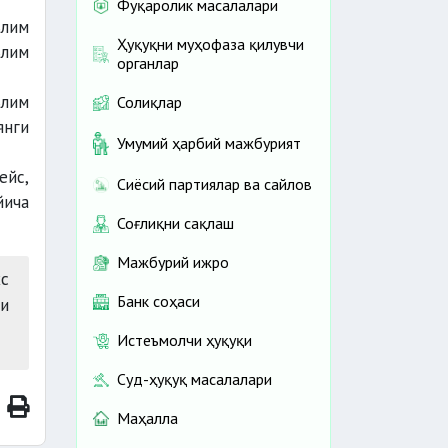
Фуқаролик масалалари
ълим
Ҳуқуқни муҳофаза қилувчи
ълим
органлар
ълим
Солиқлар
янги
Умумий ҳарбий мажбурият
ейс,
Сиёсий партиялар ва сайлов
йича
Соғлиқни сақлаш
Мажбурий ижро
с
Банк соҳаси
зи
Истеъмолчи ҳуқуқи
Суд-ҳуқуқ масалалари
Маҳалла