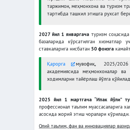
таржимон, меҳмонхона ва туризм тр
тартибда ташкил этишга рухсат бер
2027 йил 1 январгача
туризм соҳасида 
базаларида кўрсатилган хизматлар у
ставкаларига нисбатан
50 фоизга
камайт
Қарорга
мувофиқ, 2025/2026 
академиясида меҳмонхоналар ва 
ходимларни тайёрлаш йўлга қўйилад
2025 йил 1 мартгача “Ипак йўли” т
профессионал таълим муассасаларига ха
асосида жорий этиш чоралари кўрилади.
Олий таълим, фан ва инновациялар вазир