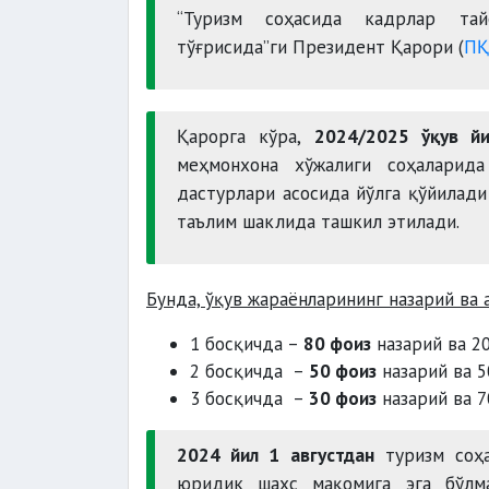
“Туризм соҳасида кадрлар тай
тўғрисида”ги Президент Қарори (
ПҚ
Қарорга кўра,
2024/2025 ўқув й
меҳмонхона хўжалиги соҳаларид
дастурлари асосида йўлга қўйилади
таълим шаклида ташкил этилади.
Бунда, ўқув жараёнларининг назарий ва 
1 босқичда –
80 фоиз
назарий ва 20
2 босқичда –
50 фоиз
назарий ва 5
3 босқичда –
30 фоиз
назарий ва 7
2024 йил 1 августдан
туризм соҳа
юридик шахс мақомига эга бўлмаг