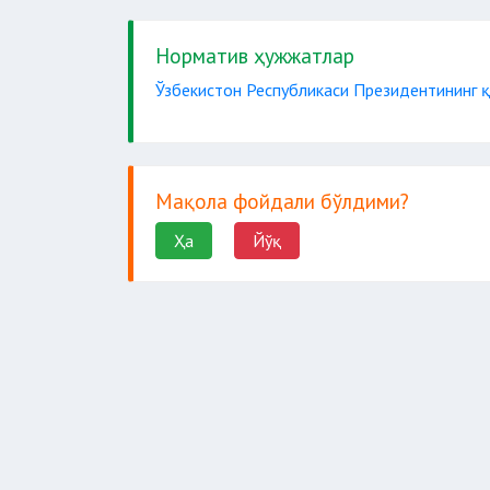
Норматив ҳужжатлар
Ўзбекистон Республикаси Президентининг қ
Мақола фойдали бўлдими?
Ҳа
Йўқ