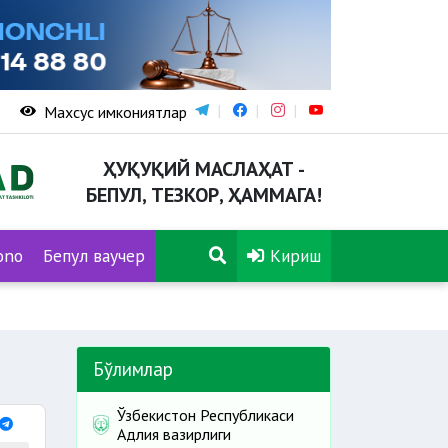
Махсус имкониятлар
ҲУҚУҚИЙ МАСЛАҲАТ -
БЕПУЛ, ТЕЗКОР, ҲАММАГА!
ono
Бепул ваучер
Кириш
Бўлимлар
Ўзбекистон Республикаси
Адлия вазирлиги