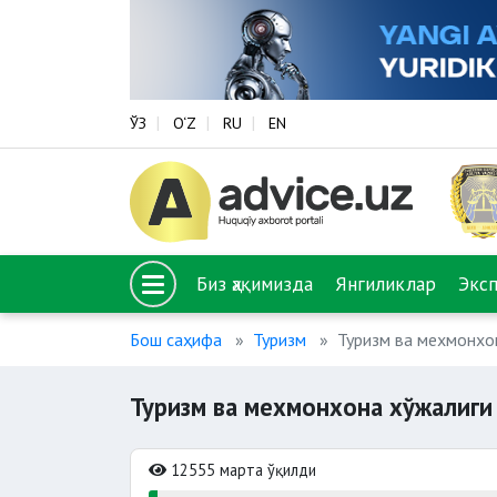
ЎЗ
O‘Z
RU
EN
Биз ҳақимизда
Янгиликлар
Экс
Бош саҳифа
Туризм
Туризм ва мехмонхо
Туризм ва мехмонхона хўжалиги
12555 марта ўқилди