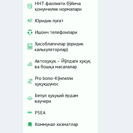
ННТ фаолияти бўйича
қонунчилик нормалари
Юридик луғат
Ишонч телефонлари
Ҳисоблагичлар (юридик
калькуляторлар)
Автоҳуқуқ – Йўлдаги ҳуқуқ
ва бошқа масалалар
Pro bono-Кўнгилли
ҳуқуқшунос
Бепул ҳуқуқий ёрдам
ваучери
PSEA
Коммунал хизматлар