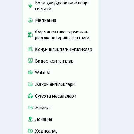
Бола ҳуқуқлари ва ёшлар
сиёсати
Медиация
Фармацевтика тармоғини
ривожлантириш агентлиги
Қонунчиликдаги янгиликлар
Видео контентлар
Wakil AI
Жаҳон янгиликлари
Cуғурта масалалари
Жамият
Локация
Ҳодисалар