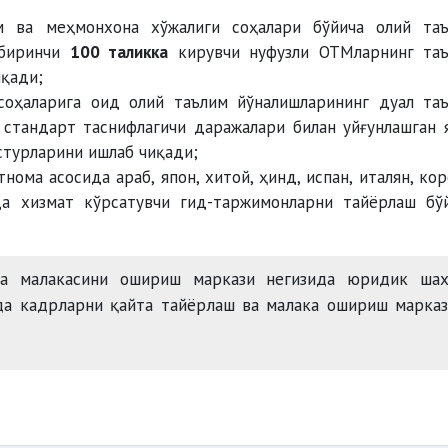
 ва меҳмонхона хўжалиги соҳалари бўйича олий та
 биринчи
100 таликка
кирувчи нуфузли ОТМларнинг та
иқади;
соҳаларига оид олий таълим йўналишларининг дуал та
 стандарт таснифлагичи даражалари билан уйғунлашган 
стурларини ишлаб чиқади;
ома асосида араб, япон, хитой, ҳинд, испан, италян, кор
да хизмат кўрсатувчи гид-таржимонларни тайёрлаш бў
ва малакасини ошириш маркази негизида юридик шах
ида кадрларни қайта тайёрлаш ва малака ошириш марка