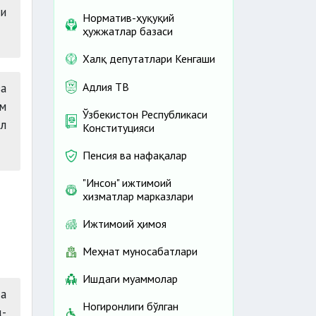
и
Норматив-ҳуқуқий
ҳужжатлар базаси
Халқ депутатлари Кенгаши
Адлия ТВ
а
м
Ўзбекистон Республикаси
ал
Конституцияси
Пенсия ва нафақалар
"Инсон" ижтимоий
хизматлар марказлари
Ижтимоий ҳимоя
Меҳнат муносабатлари
Ишдаги муаммолар
а
Ногиронлиги бўлган
-