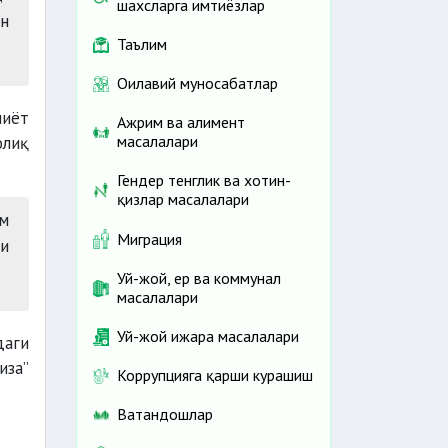
шахсларга имтиёзлар
ан
Таълим
Оилавий муносабатлар
лиёт
Ажрим ва алимент
масалалари
олиқ
Гендер тенглик ва хотин-
қизлар масалалари
м
Миграция
и
Уй-жой, ер ва коммунал
масалалари
Уй-жой ижара масалалари
даги
иза”
Коррупцияга қарши курашиш
Ватандошлар