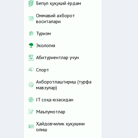
Бепул ҳуқуқий ёрдам
Оммавий ахборот
воситалари
Туризм
Экология
Абитуриентлар учун
Спорт
Ахборотлаштириш (турфа
мавзулар)
IT соҳа юзасидан
Маълумотлар
Ҳайдовчилик ҳуқуқини
олиш